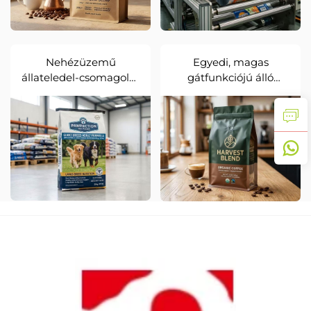
Nehézüzemű
Egyedi, magas
állateledel-csomagolás
gátfunkciójú álló
megerősített
zacskók szerves
oldalgusztetekkel
élelmiszerekhez