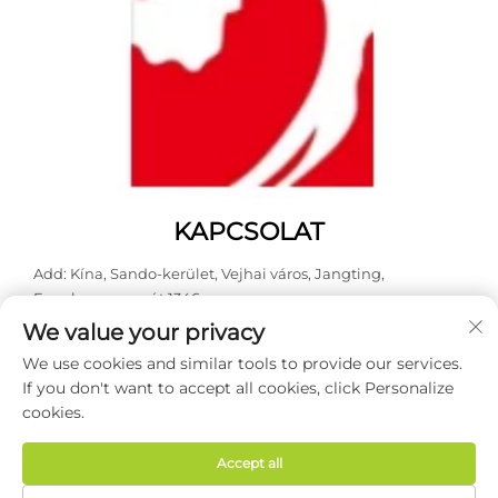
KAPCSOLAT
Add: Kína, Sando-kerület, Vejhai város, Jangting,
Fenghuangsan út 1346.
We value your privacy
Telefon:
0631 5900466
We use cookies and similar tools to provide our services.
E-mail:
[email protected]
If you don't want to accept all cookies, click Personalize
cookies.
© 2026 Weihai Haodong Packing Co., Ltd. Minden jog
fenntartva. -
Adatvédelmi irányelvek
Accept all