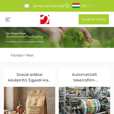
HU
[email protected]
Árajánlat kérése
Főoldal>
Tétel
Szaúd-arábiai
Automatizált
kávépirító: Egyedi kraft
tekercsfilm-
lapos aljú zacskók
megoldások gyors
egyirányú szeleppel
étkezési termékek
nagysebességű
gyártásához