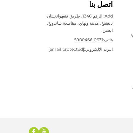
اتصل بنا
Add: الرقم 1346، طريق فنغهوانغشان،
يانغتينغ، مدينة ويهاي، مقاطعة شاندونغ،
الصين.
/
هاتف:
0631 5900466
البريد الإلكتروني:
[email protected]