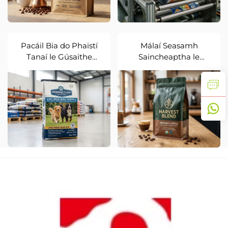
Pacáil Bia do Phaistí
Málaí Seasamh
Tanaí le Gúsaithe
Saincheaptha le
Taobhacha Láidre
Barraireard Ard do Bia
Orgánach