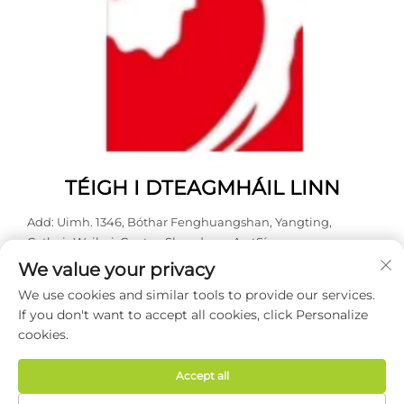
TÉIGH I DTEAGMHÁIL LINN
Add: Uimh. 1346, Bóthar Fenghuangshan, Yangting,
Cathair Weihai, Contae Shandong, An tSín.
We value your privacy
Teil:
0631 5900466
We use cookies and similar tools to provide our services.
Ríomhphost:
[email protected]
If you don't want to accept all cookies, click Personalize
cookies.
Ceartchóiriú © 2026 Weihai Haodong Packing Co., Ltd. Gach
ceart ar cosaint. -
Beartas Príobháideachta
Accept all