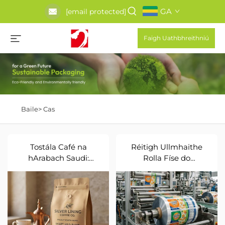
GA
[email protected]
Faigh Uathbhreithniú
Baile>
Cas
Tostála Café na
Réitigh Ullmhaithe
hArabach Saudi:
Rolla Físe do
Pocáin Coimeádta
Tháirgeadh Snaic Ar
Crúite le Bonn Aon-
Ard-Shiúl
treo, le Bun Flat