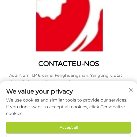
CONTACTEU-NOS
Add: Núm. 1346, carrer Fenghuangshan, Yangting, ciutat
de Weihai, província de Shandong, Xina.
We value your privacy
Tel.:
0631 5900466
We use cookies and similar tools to provide our services.
Correu electrònic:
[email protected]
If you don't want to accept all cookies, click Personalize
cookies.
Drets d'autor © 2026 Weihai Haodong Packing Co., Ltd. Tots els
drets reservats -
Política de privadesa
Accept all