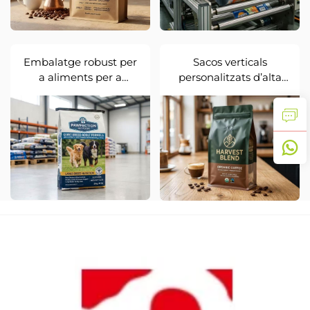
Embalatge robust per
Sacos verticals
a aliments per a
personalitzats d’alta
animals de companyia
barrera per a
amb plis laterals
productes alimentaris
reforçats
ecològics