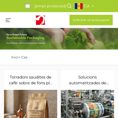
CA
[email protected]
Sol·licitar un pressupost
Inici>
Cas
Torradors saudites de
Solucions
cafè: sobre de fons pla
automatitzades de
de paper kraft
bobines de film per a
personalitzat amb
la producció
vàlvula unidireccional
ultraràpida d’aperitius