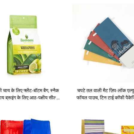
की चाय के लिए फ्लैट-बॉटम बैग, स्नैक
चपटे तल वाली मैट ज़िप-लॉक एल्य
य ब्रूइंग के लिए आठ-पक्षीय सील्ड
फॉयल पाउच, टिन टाई कॉफी पैकेजि
्टैंडिंग बैग, हैंगिंग होल्स के साथ
के लिए वैल्व के साथ