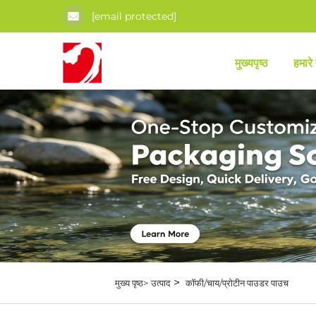
[email protected]
मुख्यपृष्ठ
हमारे ब
>
मुख्य पृष्ठ>
उत्पाद
कॉफी/चाय/प्रोटीन पाउडर पाउच