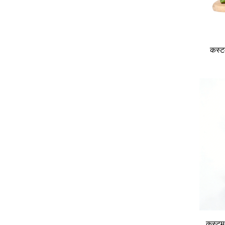
कस्ट
कस्टम