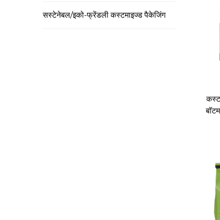
सस्टेनेबल/इको-फ्रेंडली कस्टमाइज्ड पैकेजिंग
कस्ट
बॉटम
चाय 