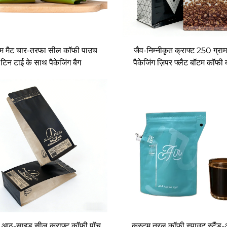
म मैट चार-तरफा सील कॉफी पाउच
जैव-निम्नीकृत क्राफ्ट 250 ग्रा
टिन टाई के साथ पैकेजिंग बैग
पैकेजिंग ज़िपर फ्लैट बॉटम कॉफी 
वैल्व
 आठ-साइड सील क्राफ्ट कॉफी पॉच
कस्टम तरल कॉफी स्पाउट स्टैंड