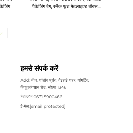
केजिंग
पैकेजिंग बैग, स्नैक फूड मेटलाइज़्ड बॉक्स
पाउच
ला
हमसे संपर्क करें
Add: चीन, शांडोंग प्रांत, वेइहाई शहर, यांगटिंग,
फेंगहुआंगशान रोड, संख्या 1346
टेलीफोन:
0631 5900466
ई-मेल:
[email protected]