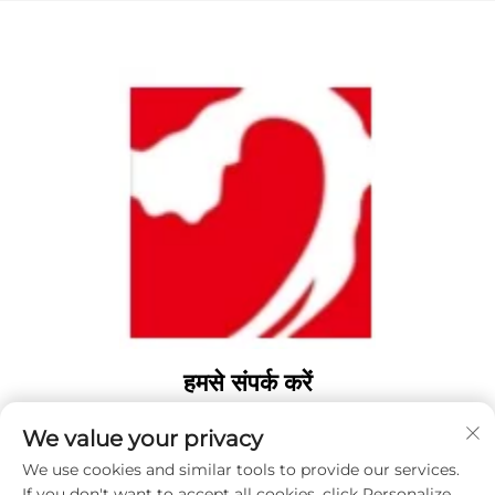
हमसे संपर्क करें
Add: चीन, शांडोंग प्रांत, वेइहाई शहर, यांगटिंग, फेंगहुआंगशान रोड, संख्या 1346
We value your privacy
टेलीफोन:
0631 5900466
We use cookies and similar tools to provide our services.
ई-मेल:
[email protected]
If you don't want to accept all cookies, click Personalize