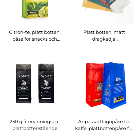
Citron-te, platt botten,
Platt botten, matt
påse för snacks och
dragkedja,
bryggning av te,
aluminiumfoliepåse för
åttahörnig förseglad
kaffepackaging med tin-
stående påse med
tie och ventil
upphängningshål
250 g återvinningsbar
Anpassad logopåse för
plattbottenstående
kaffe, plattbottenpåse för
kaffebönpackningspåse
kaffebönor med ventil,