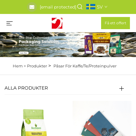
SV
[email protected]
Få ett offert
>
Hem >
Produkter
Påsar För Kaffe/Te/Proteinpulver
ALLA PRODUKTER