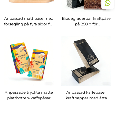
Anpassad matt påse med
Biodegraderbar kraftpåse
försegling på fyra sidor för
på 250 g för
kaffe med metallband
kaffepackning med
och förpackningspåse
dragkedja, platt botten
och ventil
Anpassade tryckta matte
Anpassad kaffepåse i
plattbotten-kaffepåsar
kraftpapper med åtta
med ventil och dragkedja
sidosömmar och
för kaffebönor
revbärare med blixtlås,
plattbotten för kaffebönor