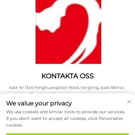
KONTAKTA OSS
Add: Nr 1346 Fenghuangshan Road, Yangting, stad Weihai,
provinsen Shandong, Kina.
We value your privacy
Tel:
0631 5900466
We use cookies and similar tools to provide our services.
E-post:
[email protected]
If you don't want to accept all cookies, click Personalize
cookies.
Upphovsrätt © 2026 Weihai Haodong Packing Co., Ltd. Alla