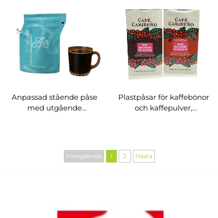
Anpassad stående påse
Plastpåsar för kaffebönor
med utgående
och kaffepulver,
munstycke för
metalliserad lådpåse för
vätskekaffe med blixtlås,
snacks
påse för
vätskeförpackning
Föregående
1
2
Nästa