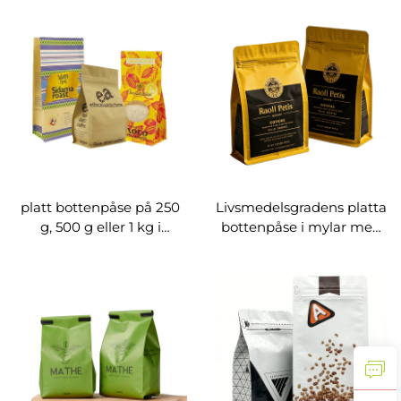
med dragkedja och lås
förpackning för tepryl
med dragkedja
platt bottenpåse på 250
Livsmedelsgradens platta
g, 500 g eller 1 kg i
bottenpåse i mylar med
kraftpapper för
guldprägling,
kaffebönor, plastpåse
återförslutbar dragkedja
med stående form
och stående form