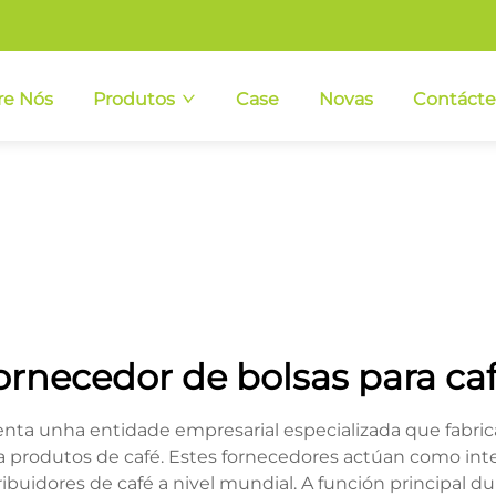
re Nós
Produtos
Case
Novas
Contáct
ornecedor de bolsas para ca
nta unha entidade empresarial especializada que fabrica,
rodutos de café. Estes fornecedores actúan como inter
tribuidores de café a nivel mundial. A función principal d