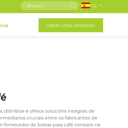
GL
Obter unha cotización
enos
fé
 distribúe e ofrece solucións integrais de
mediarios cruciais entre os fabricantes de
un fornecedor de bolsas para café consiste na