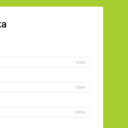
ta
0/100
0/100
0/200