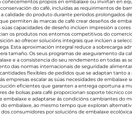
coñecementos propios en embalaxe ou invirtan en equi
onservación do café, incluídas as requirimentos de barr
a calidade do produto durante períodos prolongados d
n que permiten ás marcas de café crear deseños de embal
súas capacidades de deseño inclúen impresión a cores 
encian os produtos nos entornos competitivos do comerci
sición ao ofrecer solucións integrais que inclúen a sel
ga. Esta aproximación integral reduce a sobrecarga admi
uera tamaño. Os seus programas de aseguramento da ca
laxe e a consistencia do seu rendemento en todas as se
ento das normas internacionais de seguridade alimentari
antidades flexibles de pedidos que se adaptan tanto a
 ás empresas escalar as súas necesidades de embalaxe 
ribución eficientes que garanten a entrega oportuna a m
res de bolsas para café proporcionan soporte técnico co
 de embalaxe e adaptarse ás condicións cambiantes do m
do embalaxe, ao mesmo tempo que exploran alternativas
s dos consumidores por solucións de embalaxe ecolóxica