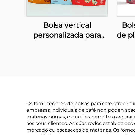
Bolsa vertical
Bol
personalizada para
de pl
galletas, embalaxe de
se
aluminio para
aper
alimentos
apt
Os fornecedores de bolsas para café ofrecen
empresas individuais de café non poden acad
materias primas, o que lles permite asegurar
aos seus clientes. As súas redes establecida
mercado ou escaseces de materias. Os fornec