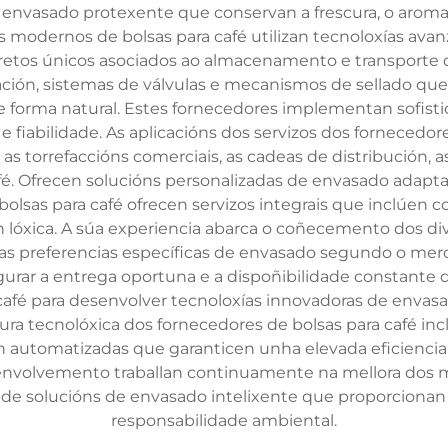
 envasado protexente que conservan a frescura, o aroma
 modernos de bolsas para café utilizan tecnoloxías avanz
etos únicos asociados ao almacenamento e transporte do 
ración, sistemas de válvulas e mecanismos de sellado que
 forma natural. Estes fornecedores implementan sofisti
e fiabilidade. As aplicacións dos servizos dos fornecedor
, as torrefaccións comerciais, as cadeas de distribución,
. Ofrecen solucións personalizadas de envasado adaptadas
olsas para café ofrecen servizos integrais que inclúen co
 lóxica. A súa experiencia abarca o coñecemento dos div
 as preferencias específicas de envasado segundo o me
gurar a entrega oportuna e a dispoñibilidade constante
café para desenvolver tecnoloxías innovadoras de envasa
tura tecnolóxica dos fornecedores de bolsas para café in
n automatizadas que garanticen unha elevada eficiencia
nvolvemento traballan continuamente na mellora dos ma
 de solucións de envasado intelixente que proporciona
responsabilidade ambiental.