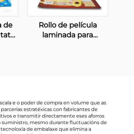
a de
Rollo de película
tatas
laminada para
s
embalaxe de
alimentos, bolsas
impresas para patatas
fritas simples
escala e o poder de compra en volume que as
arcerías estratéxicas con fabricantes de
tivos e transmitir directamente eses aforros
do suministro, mesmo durante fluctuacións de
 tecnoloxía de embalaxe que elimina a