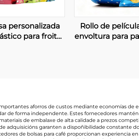
sa personalizada
Rollo de películ
ástico para froitas
envoltura para pa
cas, bolsa para
fritas e outro
itivos reciclable e
aperitivos
a para alimentos
 importantes aforros de custos mediante economías de 
ar de forma independente. Estes fornecedores mantén p
 materiais de embalaxe de alta calidade a prezos competi
s de adquisicións garanten a dispoñibilidade constante 
edores de bolsas para café proporcionan experiencia en