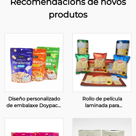
Recomendacións de novos
produtos
Diseño personalizado
Rollo de película
de embalaxe Doypack,
laminada para
bolsa Mylar autoestable
embalaxe de alimentos,
para frutos secos
bolsas impresas para
patatas fritas simples