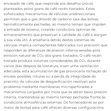
envasado de café, que responde aos desafíos únicos
planteados polos grans de café recén tostados. Estes
sofisticados mecanismos de válvulas unidireccionais
permiten que o gas dióxido de carbono saia das bolsas
herméticamente pechadas, ao mesmo tempo que impiden
a entrada de osíxeno, creando condicións óptimas de
almacenamento que preservan a calidade do café e alargan
a súa vida útil. A enxeñaría detrás destes sistemas de
válvulas implica compoñentes fabricados con precisión que
responden ás diferenzas de presión interna xeradas pola
emisión natural de CO₂ dos grans tostados. O café recén
tostado produce volumes considerables de CO₂ durante
varios días despois da tostatura, e sen unha ventilación
adecuada, esta acumulación de gas provocaría inchação do
envase, posibles roturas ou a perda da integridade do
precinto. As válvulas de desgasificación resolven este
problema mediante membranas microperforadas e
mecanismos cargados por mola que se abren baixo presión
interna, manténdose ao mesmo tempo pechadas fronte ás
condicións atmosféricas externas. Os fornecedores ao por
maior de bolsas para café ofrecen diversas configuracións