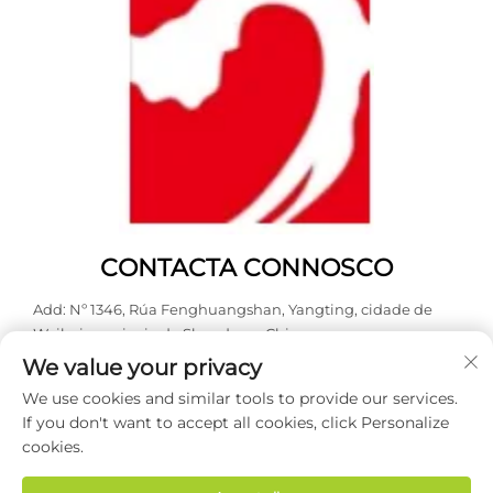
CONTACTA CONNOSCO
Add: Nº 1346, Rúa Fenghuangshan, Yangting, cidade de
Weihai, provincia de Shandong, China.
We value your privacy
Tel:
0631 5900466
We use cookies and similar tools to provide our services.
Correo electrónico:
[email protected]
If you don't want to accept all cookies, click Personalize
cookies.
Dereitos de autor © 2026 Weihai Haodong Packing Co., Ltd.