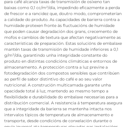
para café alcanza taxas de transmisión de osíxeno tan
baixas como 0,1 cc/m²/día, impedindo eficazmente a perda
de frescor e a rancidez que, doutro modo, comprometerían
a calidade do produto. As capacidades de barierra contra a
humidade protexen fronte ás fluctuacións de humidade
que poden causar degradación dos grans, crecemento de
mofos e cambios de textura que afectan negativamente as
características de preparación. Estas solucións de embalaxe
mantén taxas de transmisión de humidade inferiores a 0,1
g/m²/día, garantindo unha integridade constante do
produto en distintas condicións climáticas e entornos de
almacenamento. A protección contra a luz previne a
fotodegradación dos compostos sensibles que contribúen
ao perfil de sabor distintivo do café e ao seu valor
nutricional. A construción multicamada garante unha
opacidade total á luz, mantendo ao mesmo tempo a
flexibilidade e durabilidade do embalaxe necesarias para a
distribución comercial. A resistencia á temperatura asegura
que a integridade da barierra se mantenha intacta nos
intervalos típicos de temperatura de almacenamento e
transporte, desde condicións de conxelación durante o
envío invernal ata temperaturas elevadas nas instalacións