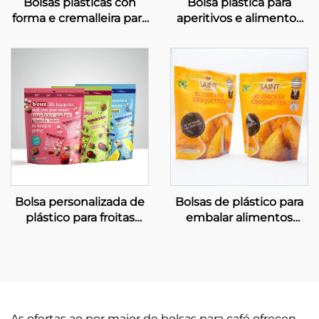
Bolsas plásticas con
Bolsa plástica para
forma e cremalleira para
aperitivos e alimentos
alimentación de
liofilizados, bolsa para
mascotas
embalar alimentos
Bolsa personalizada de
Bolsas de plástico para
plástico para froitas
embalar alimentos
secas, bolsa para
conxelados, bolsa para
aperitivos reciclable e
alimentos fritos e pre-
apta para alimentos
cocidos
As ofertas ao por maior de bolsas para café ofrecen