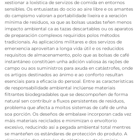
xestionar a loxística de servizos de comida en entornos
sensibles. Os entusiastas do ocio ao aire libre e os amantes
do campismo valoran a portabilidade lixeira e a xeración
mínima de residuos, xa que as bolsas usadas teñen menos
impacto ambiental ca as tazas descartables ou os aparatos
de preparación complexos requiridos polos métodos
tradicionais. As aplicacións militares e dos servizos de
emerxencia aproveitan a longa vida útil e os reducidos
requisitos de almacenamento, polo que as bolsas de café
instantáneo constitúen unha adición valiosa ás rações de
campo ou aos suministros para axuda en catástrofes, onde
os artigos destinados ao ánimo e ao conforto resultan
esenciais para a eficacia do persoal. Entre as características
de responsabilidade ambiental inclúense materiais
filtrantes biodegradables que se descompoñen de forma
natural sen contribuír a fluxos persistentes de residuos,
problema que afecta a moitos sistemas de café de unha
soa porción. Os deseños de embalaxe incorporan cada vez
máis materiais reciclados e minimizan o envoltorio
excesivo, reducindo así a pegada ambiental total mentres
se manteñen os estándares de protección do produto. A