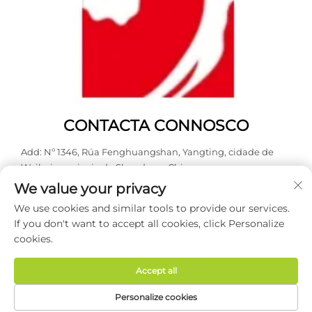
CONTACTA CONNOSCO
Add: Nº 1346, Rúa Fenghuangshan, Yangting, cidade de
Weihai, provincia de Shandong, China.
We value your privacy
Tel:
0631 5900466
We use cookies and similar tools to provide our services.
Correo electrónico:
[email protected]
If you don't want to accept all cookies, click Personalize
cookies.
Dereitos de autor © 2026 Weihai Haodong Packing Co., Ltd.
Todos os dereitos reservados -
Política de privacidade
Accept all
Personalize cookies