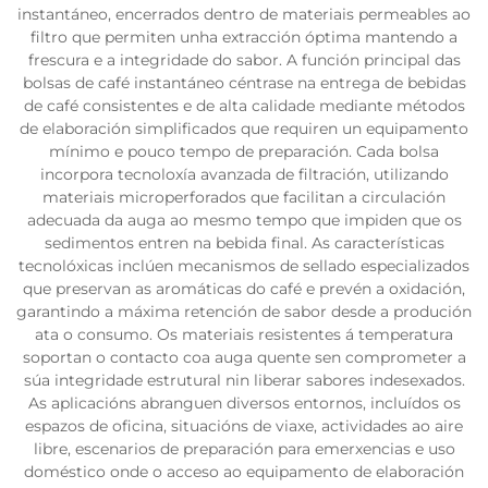
instantáneo, encerrados dentro de materiais permeables ao
filtro que permiten unha extracción óptima mantendo a
frescura e a integridade do sabor. A función principal das
bolsas de café instantáneo céntrase na entrega de bebidas
de café consistentes e de alta calidade mediante métodos
de elaboración simplificados que requiren un equipamento
mínimo e pouco tempo de preparación. Cada bolsa
incorpora tecnoloxía avanzada de filtración, utilizando
materiais microperforados que facilitan a circulación
adecuada da auga ao mesmo tempo que impiden que os
sedimentos entren na bebida final. As características
tecnolóxicas inclúen mecanismos de sellado especializados
que preservan as aromáticas do café e prevén a oxidación,
garantindo a máxima retención de sabor desde a produción
ata o consumo. Os materiais resistentes á temperatura
soportan o contacto coa auga quente sen comprometer a
súa integridade estrutural nin liberar sabores indesexados.
As aplicacións abranguen diversos entornos, incluídos os
espazos de oficina, situacións de viaxe, actividades ao aire
libre, escenarios de preparación para emerxencias e uso
doméstico onde o acceso ao equipamento de elaboración