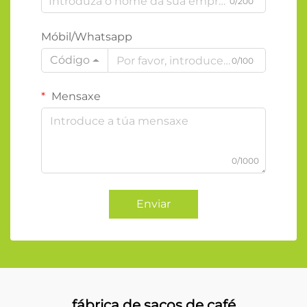
0/200
Móbil/Whatsapp
Código
0/100
Mensaxe
0/1000
Enviar
fábrica de sacos de café