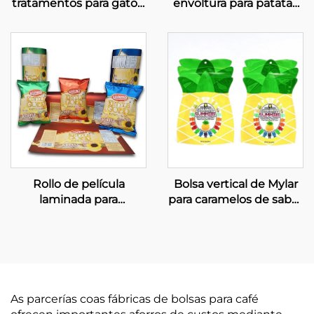
tratamentos para gatos,
envoltura para patatas
con cremalleira
fritas e outros aperitivos
resealable
Rollo de película
Bolsa vertical de Mylar
laminada para
para caramelos de sabor
embalaxe de alimentos,
a ananá, con cremalleira
bolsas impresas para
patatas fritas simples
As parcerías coas fábricas de bolsas para café