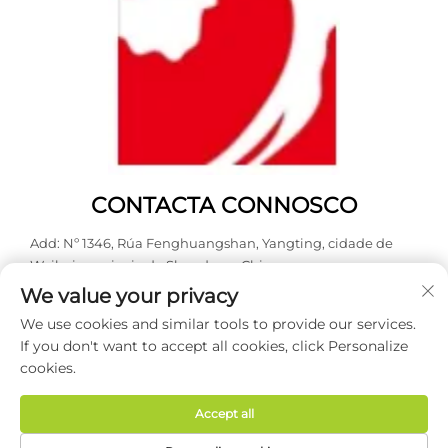
CONTACTA CONNOSCO
Add: Nº 1346, Rúa Fenghuangshan, Yangting, cidade de
Weihai, provincia de Shandong, China.
We value your privacy
Tel:
0631 5900466
We use cookies and similar tools to provide our services.
Correo electrónico:
[email protected]
If you don't want to accept all cookies, click Personalize
cookies.
Dereitos de autor © 2026 Weihai Haodong Packing Co., Ltd.
Todos os dereitos reservados -
Política de privacidade
Accept all