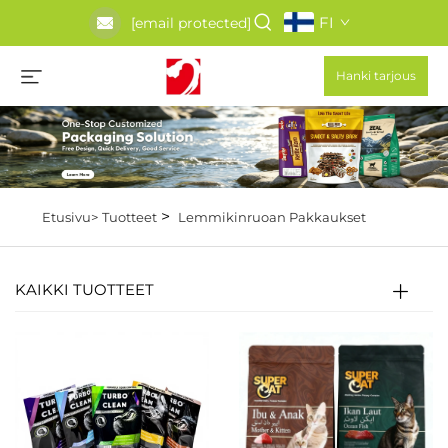
FI
[email protected]
Hanki tarjous
>
Etusivu>
Tuotteet
Lemmikinruoan Pakkaukset
KAIKKI TUOTTEET