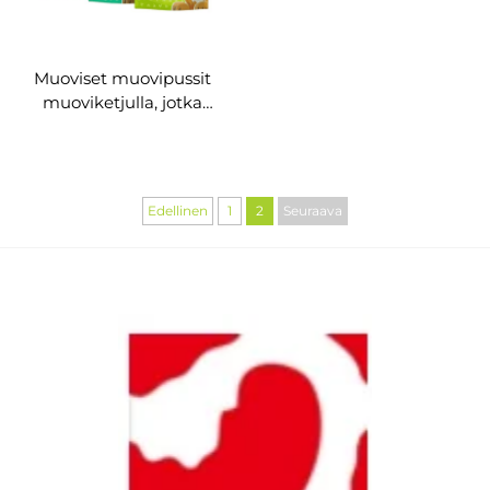
Muoviset muovipussit
muoviketjulla, jotka
seisovat pystyssä –
lemmikin ruokapakkaus
Edellinen
1
2
Seuraava