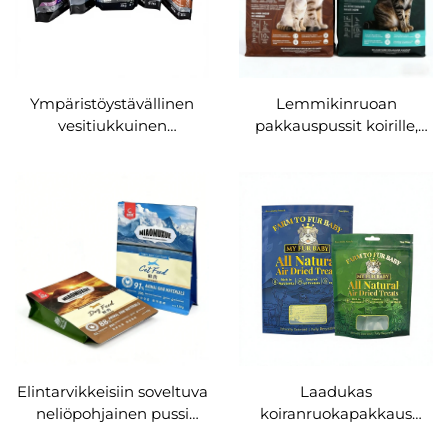
Ympäristöystävällinen
Lemmikinruoan
vesitiukkuinen
pakkauspussit koirille,
muovipakkaus
suurikokoiset, 5 kg,
lemmikinruoalle ja
uudelleen sulitettava
kissanroskalle, pystyssä
vetoketju
seisova pussi
kulmahahalla, OEM
Elintarvikkeisiin soveltuva
Laadukas
neliöpohjainen pussi
koiranruokapakkaus
lemmikinruoalle,
muovipussissa, jossa on