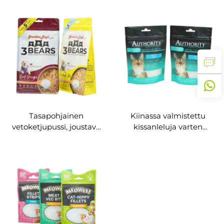
uudelleen sulitettava
ikkuna ja vetoketju
vetoketju kissan- ja
koiranruoalle
Tasapohjainen
Kiinassa valmistettu
vetoketjupussi, joustava
kissanleluja varten
muovipussi eläinten
tarkoitettu pakkauspussi
ruoalle – lemmikin
kissanruoalle, jossa on
ruokapakkaus
uudelleen sulkeutuva
vetoketju