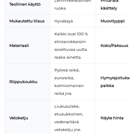
Lemmikkieläinten
Pinta-ala
Teollinen käyttö
ruoka
käsittely
Mukautettu tilaus
Hyväksyä
Muovityyppi
Kaikki ovat 100 %
elintarvikkeisiin
Materiaali
Koko/Paksuus
soveltuvaa uutta
raaka-ainetta.
Pyöreä reikä,
euroreikä,
Hymyrajoituksen
Riippukoukku
kolmiomainen
paikka
reikä jne.
Liukusulake,
etuaukkoinen,
Vetoketju
Näyte hinta
vedenpitävä
vetoketju jne.