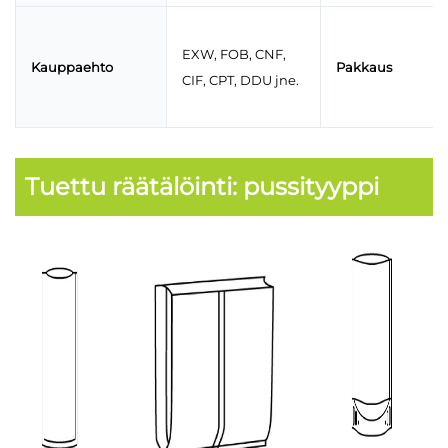
EXW, FOB, CNF,
Kauppaehto
Pakkaus
CIF, CPT, DDU jne.
Tuettu räätälöinti: pussityyppi