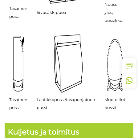
Nouse
T
Tasainen
Sivusäkkipussi
ylös,
m
pussi
pussikko.
p
R
Tasainen
Laatikkopussi/tasapohjainen
Muotoillut
pussi
pussi
pussit
Kuljetus ja toimitus