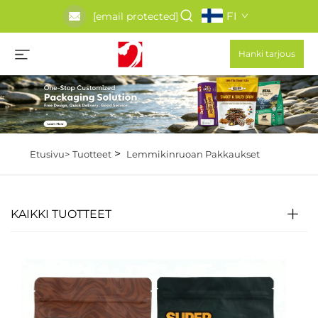
FI
[email protected]
Hanki tarjous
>
Etusivu>
Tuotteet
Lemmikinruoan Pakkaukset
KAIKKI TUOTTEET