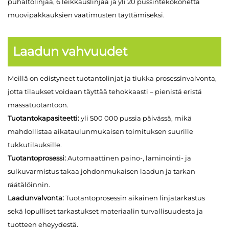
puhaltolinjaa, 6 leikkauslinjaa ja yli 20 pussintekokonetta
muovipakkauksien vaatimusten täyttämiseksi.
Laadun vahvuudet
Meillä on edistyneet tuotantolinjat ja tiukka prosessinvalvonta,
jotta tilaukset voidaan täyttää tehokkaasti – pienistä eristä
massatuotantoon.
Tuotantokapasiteetti:
yli 500 000 pussia päivässä, mikä
mahdollistaa aikataulunmukaisen toimituksen suurille
tukkutilauksille.
Tuotantoprosessi:
Automaattinen paino-, laminointi- ja
sulkuvarmistus takaa johdonmukaisen laadun ja tarkan
räätälöinnin.
Laadunvalvonta:
Tuotantoprosessin aikainen linjatarkastus
sekä lopulliset tarkastukset materiaalin turvallisuudesta ja
tuotteen eheyydestä.