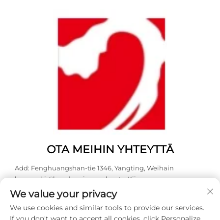
OTA MEIHIN YHTEYTTÄ
Add: Fenghuangshan-tie 1346, Yangting, Weihain
kaupunki, Shandongin maakunta, Kiina.
We value your privacy
Puh:
0631 5900466
We use cookies and similar tools to provide our services.
Sähköposti:
[email protected]
If you don't want to accept all cookies, click Personalize