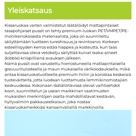
Yleiskatsaus
Kissaruokaa varten valmistetut räätälöidyt mattapintaiset
tasapohjaiset pussit on tehty premium-luokan PET/VMPET/PE-
monikerroksisesta materiaalista, joka on suunniteltu
säilyttämään tuotteen tureshisuus ja ravintoarvo. Korkean
esteellisyyden kerros estää happea ja kosteutta, kun taas
suljettavissa oleva vetoketju säilyttää kuivat raaka-aineet
(kibble) kriispillisinä avauksen jälkeen.
Nämä pussit ovat varustettu hienostuneella mattapintaisella
gravuuritulosteella ja maun mukaisella värikoodauksella, mikä
antaa kissaruokatuotteelle premium-hiilin ja korostaa keskeisiä
tuoteväitteitä, jotta luodaan luottamusta lemmikinomistajien
keskuudessa. Kokonaan räätälöitävissä olevat vaihtoehdot
koon, suunnittelun ja usean markkinan vaatimusten
mukaisten merkintöjen osalta mahdollistavat kestävän,
hyllyvalmiin pakkausratkaisun, joka nostaa
kissaruokamerkkiäsi kansainvälisillä markkinoilla.