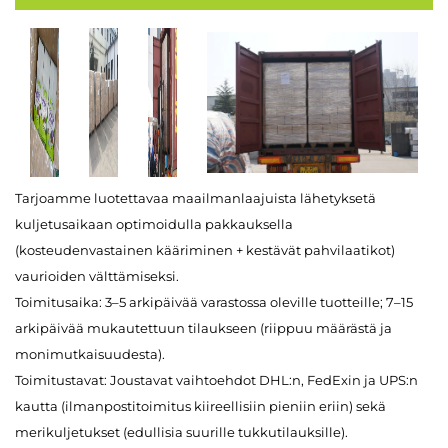
Tarjoamme luotettavaa maailmanlaajuista lähetyksetä
kuljetusaikaan optimoidulla pakkauksella
(kosteudenvastainen kääriminen + kestävät pahvilaatikot)
vaurioiden välttämiseksi.
Toimitusaika: 3–5 arkipäivää varastossa oleville tuotteille; 7–15
arkipäivää mukautettuun tilaukseen (riippuu määrästä ja
monimutkaisuudesta).
Toimitustavat: Joustavat vaihtoehdot DHL:n, FedExin ja UPS:n
kautta (ilmanpostitoimitus kiireellisiin pieniin eriin) sekä
merikuljetukset (edullisia suurille tukkutilauksille).