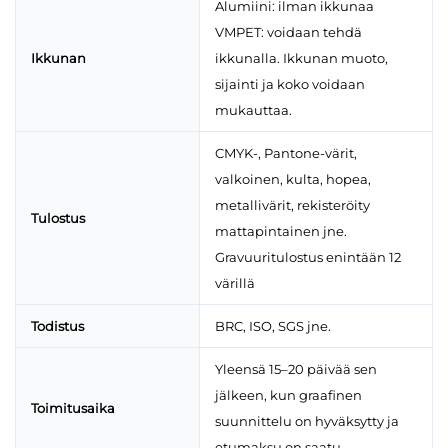
Alumiini: ilman ikkunaa
VMPET: voidaan tehdä
Ikkunan
ikkunalla. Ikkunan muoto,
sijainti ja koko voidaan
mukauttaa.
CMYK-, Pantone-värit,
valkoinen, kulta, hopea,
metallivärit, rekisteröity
Tulostus
mattapintainen jne.
Gravuuritulostus enintään 12
värillä
Todistus
BRC, ISO, SGS jne.
Yleensä 15–20 päivää sen
jälkeen, kun graafinen
Toimitusaika
suunnittelu on hyväksytty ja
etumaksu on saatu.