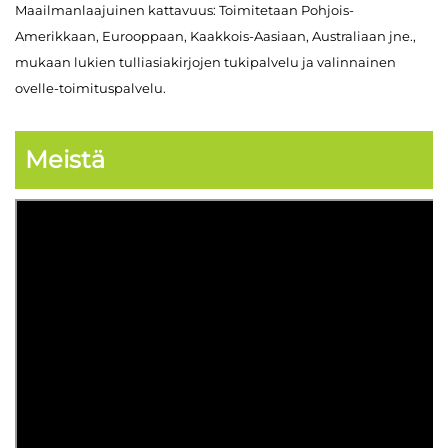
Maailmanlaajuinen kattavuus: Toimitetaan Pohjois-
Amerikkaan, Eurooppaan, Kaakkois-Aasiaan, Australiaan jne.,
mukaan lukien tulliasiakirjojen tukipalvelu ja valinnainen
ovelle-toimituspalvelu.
Meistä