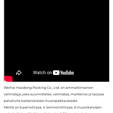
Weihai Haodong Packing Co., Ltd. on ammattimainen
valmistaja, joka suunnittelee, valmistaa, markkinoi ja tarjoaa
palveluita kaikenlaisista muovipakkauksista.
Meillä on 6 painolinjaa, 4 laminointilinjaa, 6 muovikalvojen