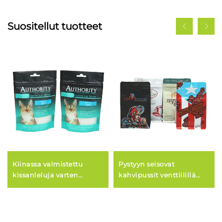
Suositellut tuotteet
Kiinassa valmistettu
Pystyyn seisovat
kissanleluja varten
kahvipussit venttiilillä
tarkoitettu pakkauspussi
kahvin pakkaamiseen,
kissanruoalle, jossa on
kahvipapujen pussi
uudelleen sulkeutuva
vetoketju