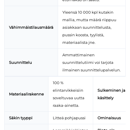
Yleensä 10 000 kpl kutakin
mallia, mutta määrä riippuu
Vähimmäistilausmäärä
asiakkaan suunnittelusta,
pussin koosta, tyylistä,
materiaalista jne.
Ammattimainen
Suunnittelu
suunnittelutiimi voi tarjota
ilmainen suunnittelupalvelun.
100 %
elintarvikkeisiin
Sulkeminen ja
Materiaalirakenne
soveltuvaa uutta
käsittely
raaka-ainetta.
Säkin tyyppi
Litteä pohjapussi
Ominaisuus