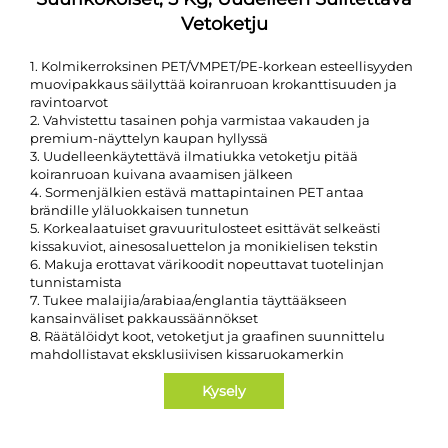
Vetoketju
1. Kolmikerroksinen PET/VMPET/PE-korkean esteellisyyden
muovipakkaus säilyttää koiranruoan krokanttisuuden ja
ravintoarvot
2. Vahvistettu tasainen pohja varmistaa vakauden ja
premium-näyttelyn kaupan hyllyssä
3. Uudelleenkäytettävä ilmatiukka vetoketju pitää
koiranruoan kuivana avaamisen jälkeen
4. Sormenjälkien estävä mattapintainen PET antaa
brändille yläluokkaisen tunnetun
5. Korkealaatuiset gravuuritulosteet esittävät selkeästi
kissakuviot, ainesosaluettelon ja monikielisen tekstin
6. Makuja erottavat värikoodit nopeuttavat tuotelinjan
tunnistamista
7. Tukee malaijia/arabiaa/englantia täyttääkseen
kansainväliset pakkaussäännökset
8. Räätälöidyt koot, vetoketjut ja graafinen suunnittelu
mahdollistavat eksklusiivisen kissaruokamerkin
Kysely