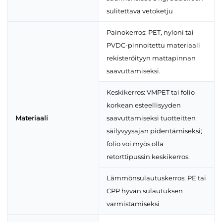
sulitettava vetoketju
Painokerros: PET, nyloni tai
PVDC-pinnoitettu materiaali
rekisteröityyn mattapinnan
saavuttamiseksi.
Keskikerros: VMPET tai folio
korkean esteellisyyden
Materiaali
saavuttamiseksi tuotteitten
säilyvyysajan pidentämiseksi;
folio voi myös olla
retorttipussin keskikerros.
Lämmönsulautuskerros: PE tai
CPP hyvän sulautuksen
varmistamiseksi