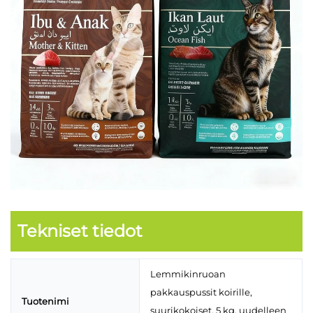
Tekniset tiedot
Lemmikinruoan
pakkauspussit koirille,
Tuotenimi
suurikokoiset, 5 kg, uudelleen