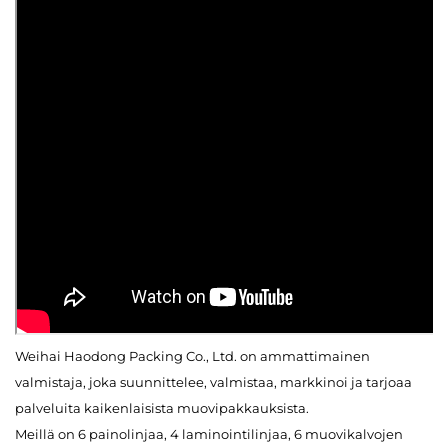
Weihai Haodong Packing Co., Ltd. on ammattimainen
valmistaja, joka suunnittelee, valmistaa, markkinoi ja tarjoaa
palveluita kaikenlaisista muovipakkauksista.
Meillä on 6 painolinjaa, 4 laminointilinjaa, 6 muovikalvojen