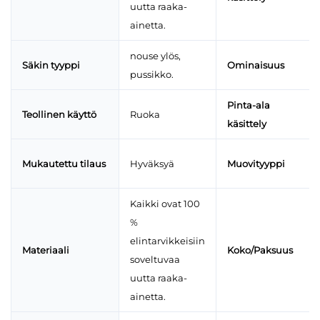
uutta raaka-
ainetta.
nouse ylös,
Säkin tyyppi
Ominaisuus
pussikko.
Pinta-ala
Teollinen käyttö
Ruoka
käsittely
Mukautettu tilaus
Hyväksyä
Muovityyppi
Kaikki ovat 100
%
elintarvikkeisiin
Materiaali
Koko/Paksuus
soveltuvaa
uutta raaka-
ainetta.