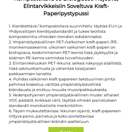
Elintarvikkeisiin Soveltuva Kraft-
Paperipystypussi
1. Kierrätettävä / kompostoitava suunnittelu: täyttää EU:n ja
Yhdysvaltojen kierrätysstandardit ja tukee teollista
kompostointia vihreiden trendien edistämiseksi.
2. Ympäristöystävällinen PET-/valkoinen kraft-paperi-/PE-
monikerrosrakenne: ulkoinen valkoinen kraft-paperi on
biohajoava, keskimmäinen PET-kerros lisää jäykkyyttä ja
sisäinen PE-kerros varmistaa turvallisuuden.
3. Elintarvikeluokan PET-ikkuna: selkeä näkyvyys sisällöstä,
lisää ostoluottamusta ja vähentää toissijaisen
pakkaamisen tarvetta.
4. Puhdas valkoinen kraft-papereen tekstuurinen pinta:
pehmeä kosketus, välittää ympäristöystävällistä
brändausta ja erottuu muusta muovipakkauksesta.
5. Vedenpohjainen ympäristöystävällinen muste: alhaiset
VOC-päästöt, kirkkaat värit, täyttää vihreän painatuksen
standardit monikielisille merkintöihin.
6. Täysin mukautettavissa: ikkunan sijainti, kraft-papereen
liittyvä paino, painatus ja koko sovitettavissa
ympäristöystävällisen brändin asetteluun.