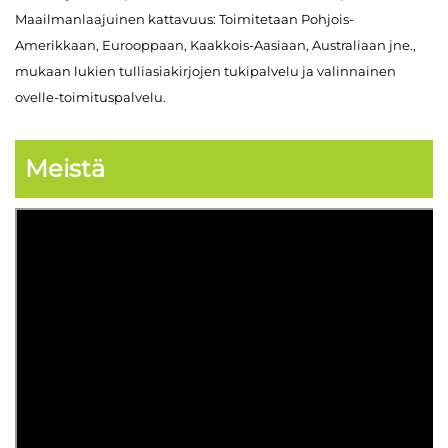
Maailmanlaajuinen kattavuus: Toimitetaan Pohjois-
Amerikkaan, Eurooppaan, Kaakkois-Aasiaan, Australiaan jne.,
mukaan lukien tulliasiakirjojen tukipalvelu ja valinnainen
ovelle-toimituspalvelu.
Meistä