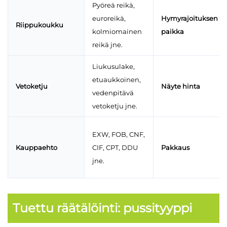
Pyöreä reikä,
euroreikä,
Hymyrajoituksen
Riippukoukku
kolmiomainen
paikka
reikä jne.
Liukusulake,
etuaukkoinen,
Vetoketju
Näyte hinta
vedenpitävä
vetoketju jne.
EXW, FOB, CNF,
Kauppaehto
CIF, CPT, DDU
Pakkaus
jne.
Tuettu räätälöinti: pussityyppi