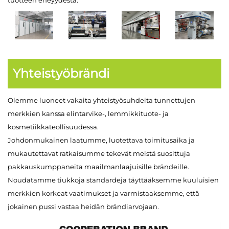
tuotteen eheyydestä.
Yhteistyöbrändi
Olemme luoneet vakaita yhteistyösuhdeita tunnettujen
merkkien kanssa elintarvike-, lemmikkituote- ja
kosmetiikkateollisuudessa.
Johdonmukainen laatumme, luotettava toimitusaika ja
mukautettavat ratkaisumme tekevät meistä suosittuja
pakkauskumppaneita maailmanlaajuisille brändeille.
Noudatamme tiukkoja standardeja täyttääksemme kuuluisien
merkkien korkeat vaatimukset ja varmistaaksemme, että
jokainen pussi vastaa heidän brändiarvojaan.