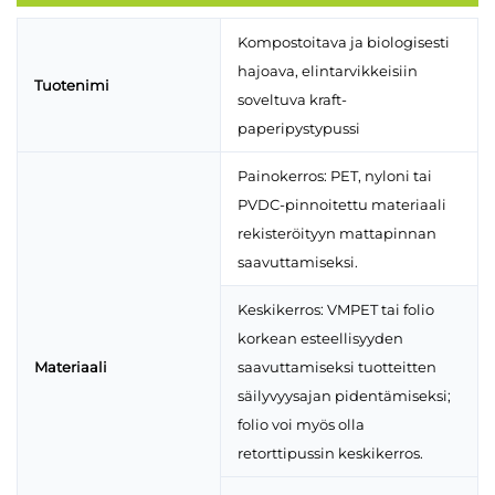
Kompostoitava ja biologisesti
hajoava, elintarvikkeisiin
Tuotenimi
soveltuva kraft-
paperipystypussi
Painokerros: PET, nyloni tai
PVDC-pinnoitettu materiaali
rekisteröityyn mattapinnan
saavuttamiseksi.
Keskikerros: VMPET tai folio
korkean esteellisyyden
Materiaali
saavuttamiseksi tuotteitten
säilyvyysajan pidentämiseksi;
folio voi myös olla
retorttipussin keskikerros.