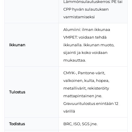
Lämmönsulautuskerros: PE tai
CPP hyvän sulautuksen
varmistamiseksi
Alumiini: ilman ikkunaa
VMPET: voidaan tehdä
Ikkunan
ikkunalla. Ikkunan muoto,
sijainti ja koko voidaan
mukauttaa.
CMYK-, Pantone-värit,
valkoinen, kulta, hopea,
metallivärit, rekisteröity
Tulostus
mattapintainen jne.
Gravuuritulostus enintään 12
värillä
Todistus
BRC, ISO, SGS jne.