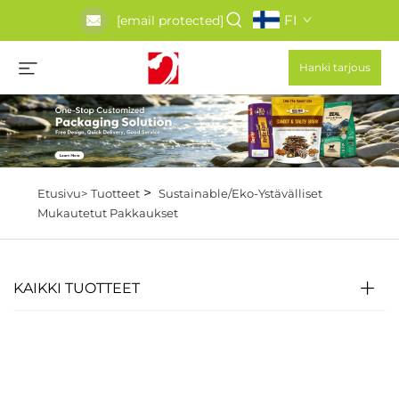
FI
[email protected]
Hanki tarjous
>
Etusivu>
Tuotteet
Sustainable/Eko-Ystävälliset
Mukautetut Pakkaukset
KAIKKI TUOTTEET