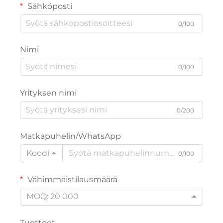
Sähköposti
0/100
Nimi
0/100
Yrityksen nimi
0/200
Matkapuhelin/WhatsApp
Koodi
0/100
Vähimmäistilausmäärä
MOQ: 20 000
Tuotteet