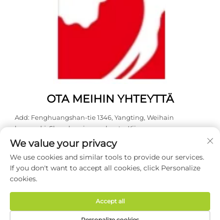
OTA MEIHIN YHTEYTTÄ
Add: Fenghuangshan-tie 1346, Yangting, Weihain
kaupunki, Shandongin maakunta, Kiina.
We value your privacy
Puh:
0631 5900466
We use cookies and similar tools to provide our services.
Sähköposti:
[email protected]
If you don't want to accept all cookies, click Personalize
cookies.
Tekijänoikeudet © 2026 Weihai Haodong Packing Co., Ltd.
Kaikki oikeudet pidätetään -
Tietosuojakäytäntö
Accept all
Personalize cookies