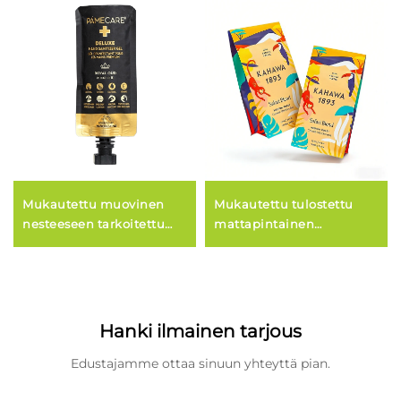
Mukautettu muovinen
Mukautettu tulostettu
nesteeseen tarkoitettu
mattapintainen
saippuapussi – nesteiden
tasapohjainen kahvipussi
kosmetiikkapakkaus
venttiilillä ja vetoketjulla
suutinpussina
kahvipapujen
säilyttämiseen
Hanki ilmainen tarjous
Edustajamme ottaa sinuun yhteyttä pian.