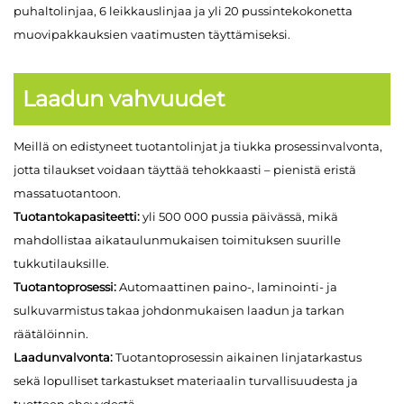
puhaltolinjaa, 6 leikkauslinjaa ja yli 20 pussintekokonetta
muovipakkauksien vaatimusten täyttämiseksi.
Laadun vahvuudet
Meillä on edistyneet tuotantolinjat ja tiukka prosessinvalvonta,
jotta tilaukset voidaan täyttää tehokkaasti – pienistä eristä
massatuotantoon.
Tuotantokapasiteetti:
yli 500 000 pussia päivässä, mikä
mahdollistaa aikataulunmukaisen toimituksen suurille
tukkutilauksille.
Tuotantoprosessi:
Automaattinen paino-, laminointi- ja
sulkuvarmistus takaa johdonmukaisen laadun ja tarkan
räätälöinnin.
Laadunvalvonta:
Tuotantoprosessin aikainen linjatarkastus
sekä lopulliset tarkastukset materiaalin turvallisuudesta ja