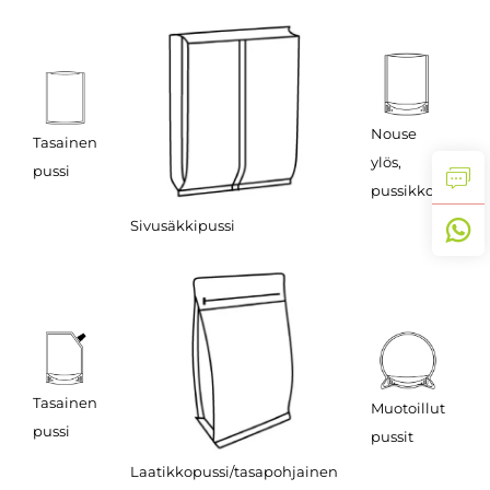
T
Nouse
Tasainen
m
ylös,
pussi
p
pussikko.
Sivusäkkipussi
Tasainen
Muotoillut
R
pussi
pussit
Laatikkopussi/tasapohjainen