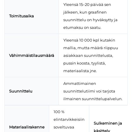
Yleensä 15–20 päivää sen
jälkeen, kun graafinen
Toimitusaika
suunnittelu on hyväksytty ja
etumaksu on saatu.
Yleensä 10 000 kpl kutakin
mallia, mutta määrä riippuu
Vähimmäistilausmäärä
asiakkaan suunnittelusta,
pussin koosta, tyylistä,
materiaalista jne.
Ammattimainen
Suunnittelu
suunnittelutiimi voi tarjota
ilmainen suunnittelupalvelun.
100 %
elintarvikkeisiin
Sulkeminen ja
Materiaalirakenne
soveltuvaa
käsittely