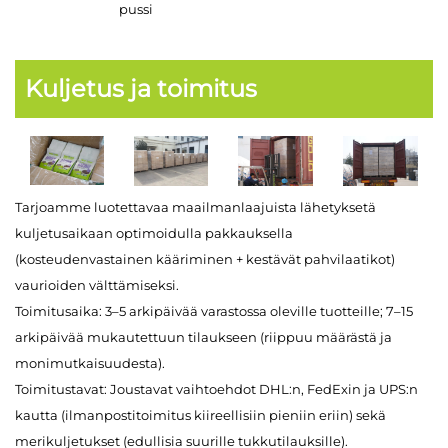
pussi
Kuljetus ja toimitus
Tarjoamme luotettavaa maailmanlaajuista lähetyksetä
kuljetusaikaan optimoidulla pakkauksella
(kosteudenvastainen kääriminen + kestävät pahvilaatikot)
vaurioiden välttämiseksi.
Toimitusaika: 3–5 arkipäivää varastossa oleville tuotteille; 7–15
arkipäivää mukautettuun tilaukseen (riippuu määrästä ja
monimutkaisuudesta).
Toimitustavat: Joustavat vaihtoehdot DHL:n, FedExin ja UPS:n
kautta (ilmanpostitoimitus kiireellisiin pieniin eriin) sekä
merikuljetukset (edullisia suurille tukkutilauksille).