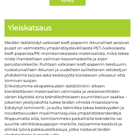
Kysely
Yleiskatsaus
Meidän räätälöidyt valkoiset kraft-paperrin ikkunalliset seisovat
pussit on valmistettu ympäristöystävällisestä PET-/valkoisesta
kraft-paperista/PE-monikerroksisesta materiaalista, mikä tekee
niistä ihanteellisen valinnan kasvomaskeille ja arjen
perustarvikkeille. Puhtaan valkoisen kraft-paperrin tekstuurin,
ruokaturvallisen ikkunan ja uudelleen sulitettavan vetoketjun
yhdistelmä tarjoaa sekä kestävyyttä korostavan ulkoasun että
toimivan suojan.
Erikoistumme ekopakkausten räätälöintiin: alkaen
kierrätettävien materiaalien valinnasta ja vesisolventtisten
värien käytöstä aina brändikohtaiseen suunnitteluun saakka –
jokainen yksityiskohta tukee teidän vihreää missiotaanne.
Edistynyt laminointi- ja sulku tekniikka takaa kestävyyden ja
noudattavuuden maailmanlaajuisia ympäristöstandardeja.
Riippumatta siitä, toimitammeko paikallisille brändeille vai
suurille vähittäiskauppojen merkille, tarjoamme kestäviä ja
silmää lyöviä pakkausratkaisuja, jotka nostavat teidän
ekobrändinne tunnettuutta.