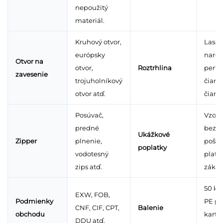
nepoužitý
materiál.
Kruhový otvor,
Laser
európsky
narez
Otvor na
otvor,
Roztrhlina
perfo
zavesenie
trojuholníkový
čiara,
otvor atď.
čiara 
Posúvač,
Vzork
predné
bezpl
Ukážkové
Zipper
plnenie,
pošto
poplatky
vodotesný
platí
zips atď.
zákaz
50 ks/
EXW, FOB,
Podmienky
PE po
CNF, CIF, CPT,
Balenie
obchodu
kartó
DDU atď.