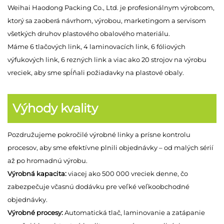
Weihai Haodong Packing Co., Ltd. je profesionálnym výrobcom,
ktorý sa zaoberá návrhom, výrobou, marketingom a servisom
všetkých druhov plastového obalového materiálu.
Máme 6 tlačových link, 4 laminovacích link, 6 fóliových
výfukových link, 6 rezných link a viac ako 20 strojov na výrobu
vreciek, aby sme spĺňali požiadavky na plastové obaly.
Výhody kvality
Pozdružujeme pokročilé výrobné linky a prísne kontrolu
procesov, aby sme efektívne plnili objednávky – od malých sérií
až po hromadnú výrobu.
Výrobná kapacita:
viacej ako 500 000 vreciek denne, čo
zabezpečuje včasnú dodávku pre veľké veľkoobchodné
objednávky.
Výrobné procesy:
Automatická tlač, laminovanie a zatápanie