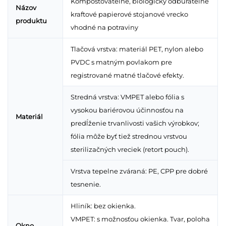
Kompostovateľné, biologicky odbúrateľné
Názov
kraftové papierové stojanové vrecko
produktu
vhodné na potraviny
Tlačová vrstva: materiál PET, nylon alebo
PVDC s matným povlakom pre
registrované matné tlačové efekty.
Stredná vrstva: VMPET alebo fólia s
vysokou bariérovou účinnosťou na
Materiál
predĺženie trvanlivosti vašich výrobkov;
fólia môže byť tiež strednou vrstvou
sterilizačných vreciek (retort pouch).
Vrstva tepelne zváraná: PE, CPP pre dobré
tesnenie.
Hliník: bez okienka.
VMPET: s možnosťou okienka. Tvar, poloha
Okno