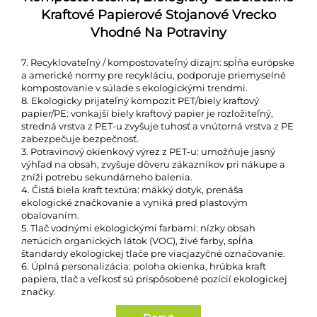
Kraftové Papierové Stojanové Vrecko
Vhodné Na Potraviny
7. Recyklovateľný / kompostovateľný dizajn: spĺňa európske
a americké normy pre recykláciu, podporuje priemyselné
kompostovanie v súlade s ekologickými trendmi.
8. Ekologicky prijateľný kompozit PET/biely kraftový
papier/PE: vonkajší biely kraftový papier je rozložiteľný,
stredná vrstva z PET-u zvyšuje tuhosť a vnútorná vrstva z PE
zabezpečuje bezpečnosť.
3. Potravinový okienkový výrez z PET-u: umožňuje jasný
výhľad na obsah, zvyšuje dôveru zákazníkov pri nákupe a
zníži potrebu sekundárneho balenia.
4. Čistá biela kraft textúra: mäkký dotyk, prenáša
ekologické značkovanie a vyniká pred plastovým
obalovaním.
5. Tlač vodnými ekologickými farbami: nízky obsah
летúcich organických látok (VOC), živé farby, spĺňa
štandardy ekologickej tlače pre viacjazyčné označovanie.
6. Úplná personalizácia: poloha okienka, hrúbka kraft
papiera, tlač a veľkosť sú prispôsobené pozícií ekologickej
značky.