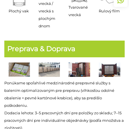
vrecká /
Tvarované
Rulový film
Plochý vak
vrecká s
vrecká
plochým
dnom
Preprava & Doprava
Ponúkame spoľahlivé medzinárodné prepravné služby s
balením optimalizovaným pre prepravu (vlhkosťou odolné
obalenie + pevné kartónové krabice), aby sa predišlo
poškodeniu.
Dodacia lehota: 3–5 pracovných dní pre položky zo skladu; 7–15
pracovných dní pre individuálne objednávky (podľa množstva a
zložitosti).