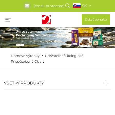
SK
[email protected]
Získať ponuku
>
Domov>
Výrobky
Udržateľné/Ekologické
Prispôsobené Obaly
VŠETKY PRODUKTY