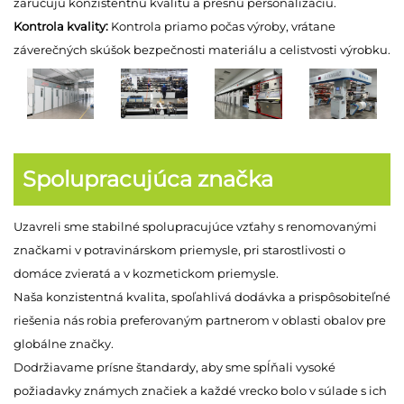
zaručujú konzistentnú kvalitu a presnú personalizáciu.
Kontrola kvality:
Kontrola priamo počas výroby, vrátane
záverečných skúšok bezpečnosti materiálu a celistvosti výrobku.
Spolupracujúca značka
Uzavreli sme stabilné spolupracujúce vzťahy s renomovanými
značkami v potravinárskom priemysle, pri starostlivosti o
domáce zvieratá a v kozmetickom priemysle.
Naša konzistentná kvalita, spoľahlivá dodávka a prispôsobiteľné
riešenia nás robia preferovaným partnerom v oblasti obalov pre
globálne značky.
Dodržiavame prísne štandardy, aby sme spĺňali vysoké
požiadavky známych značiek a každé vrecko bolo v súlade s ich