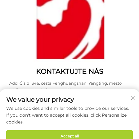
KONTAKTUJTE NÁS
Add: Číslo 1346, cesta Fenghuangshan, Yangting, mesto
Weihai, provincie Šan-tung, Čína.
We value your privacy
Tel.:
0631 5900466
We use cookies and similar tools to provide our services.
E-mail:
[email protected]
If you don't want to accept all cookies, click Personalize
cookies.
Autorské práva © 2026 Weihai Haodong Packing Co., Ltd. Všetky
práva vyhradené -
Zásady ochrany súkromia
Accept all