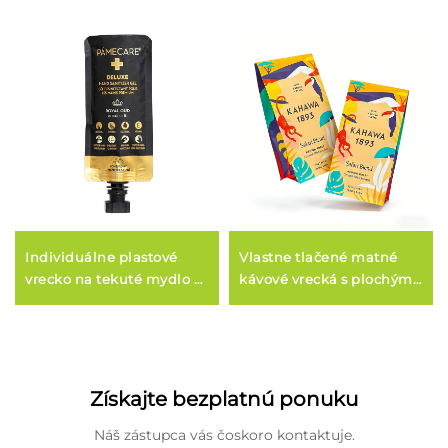
Individuálne plastové
Vlastne tlačené matné
vrecko na tekuté mydlo –
kávové vrecká s plochým
kozmetické balenie pre
dnom, s ventilom a zipom
tekutiny, vrecká s
pre kávové zrná
výlevkou
Získajte bezplatnú ponuku
Náš zástupca vás čoskoro kontaktuje.