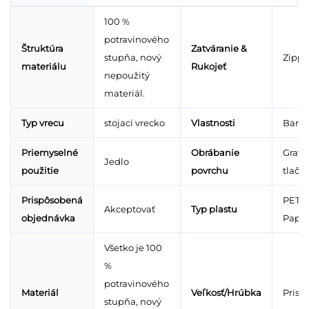
100 %
potravinového
Štruktúra
Zatváranie &
stupňa, nový
Zippe
materiálu
Rukojeť
nepoužitý
materiál.
Typ vrecu
stojací vrecko
Vlastnosti
Barie
Priemyselné
Obrábanie
Gravú
Jedlo
použitie
povrchu
tlače
Prispôsobená
PET/k
Akceptovať
Typ plastu
objednávka
Papie
Všetko je 100
%
potravinového
Materiál
Veľkosť/Hrúbka
Prisp
stupňa, nový