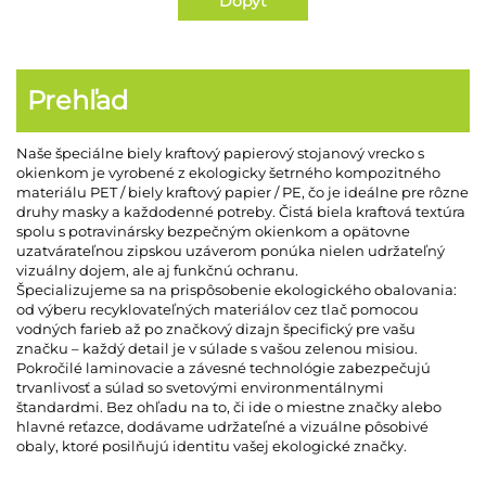
Dopyt
Prehľad
Naše špeciálne biely kraftový papierový stojanový vrecko s
okienkom je vyrobené z ekologicky šetrného kompozitného
materiálu PET / biely kraftový papier / PE, čo je ideálne pre rôzne
druhy masky a každodenné potreby. Čistá biela kraftová textúra
spolu s potravinársky bezpečným okienkom a opätovne
uzatvárateľnou zipskou uzáverom ponúka nielen udržateľný
vizuálny dojem, ale aj funkčnú ochranu.
Špecializujeme sa na prispôsobenie ekologického obalovania:
od výberu recyklovateľných materiálov cez tlač pomocou
vodných farieb až po značkový dizajn špecifický pre vašu
značku – každý detail je v súlade s vašou zelenou misiou.
Pokročilé laminovacie a závesné technológie zabezpečujú
trvanlivosť a súlad so svetovými environmentálnymi
štandardmi. Bez ohľadu na to, či ide o miestne značky alebo
hlavné reťazce, dodávame udržateľné a vizuálne pôsobivé
obaly, ktoré posilňujú identitu vašej ekologické značky.