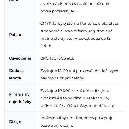
a veľkosť okienka sa dajú prispôsobiť
podľa požiadaviek.
CMYK, farby systému Pantone, biela, zlatá,
strieborná a kovové farby, registrované
Potlač
matné efekty atď. Hlbokotlač až do 12
farieb.
Osvedčenie
BRC, ISO, SGS atď.
Dodacia
Zvyčajne 15–20 dní po schválení tlačových
lehota
návrhov a prijatí zálohy.
Zvyčajne 10 000 ks každého dizajnu,
Minimálny
avšak závisí to od dizajnu zákazníka,
objednávky
veľkosti tašky, štýlu tašky, materiálu atď.
Profesionálny tím dizajnérov poskytuje
Dizajn
bezplatný dizajn.