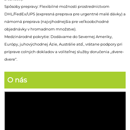
Spôsoby prepravy: Flexibilné možnosti prostredníctvom
DHL/FedEx/UPS (expresná preprava pre urgentné malé dávky) a
námorná preprava (najvýhodnejšia pre veľkoobchodné
objednávky v hromadnom množstve).
Medzinárodné pokrytie: Dodávame do Severnej Ameriky,
Európy, juhovýchodnej Ázie, Austrálie atď., vrátane podpory pri
príprave colných dokladov a voliteľnej služby doručenia „dvere-
dvere“.
O nás