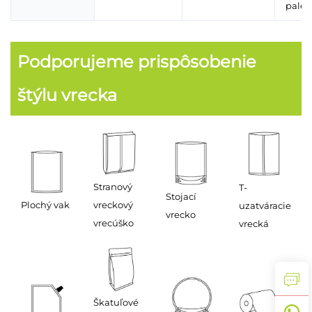
palet
Podporujeme prispôsobenie
štýlu vrecka
Stranový
T-
Stojací
Plochý vak
vreckový
uzatváracie
vrecko
vrecúško
vrecká
Škatuľové