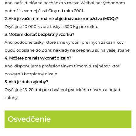
Áno, naša dielňa sa nachádza v meste Weihai na východnom
pobreží severnej časti Číny od roku 2001.
2. Aké je vaše minimálne objednávacie množstvo (MOQ)?
Zvyčajne 10 000 ks pre tašky a 300 kg pre rolku.
3. Môžem dostať bezplatný vzorku?
Áno, podobné tašky, ktoré sme vyrobili pre iných zákazníkov,
budú odoslané do 2 dní; náklady na prepravu sú na vašej strane.
4. Môžete pre nás vykonať dizajn?
Áno, disponujeme profesionálnym tímom dizajnérov, ktorí
poskytnú bezplatný dizajn.
5. Aká je doba výroby?
Zvyčajne 15–20 dní po schválení grafického návrhu a prijatí
zálohy.
Osvedčenie