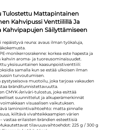
 Tulostettu Mattapintainen
en Kahvipussi Venttiilillä Ja
la Kahvipapujen Säilyttämiseen
ti repäistyvä reuna: avaus ilman työkaluja,
jäkokemusta.
PE-monikerrosrakenne: korkea este hapesta ja
ää kahvin aroma- ja tuoreusominaisuudet.
ttu yksisuuntainen kaasunpoistiventtiili:
ioksidia samalla kun se estää ulkoisen ilman
 pussin turvoutumisen.
n pystyseisova muotoilu, joka tarjoaa vakauden
istaa bränditunnistettavuutta.
en CMYK-/eriväri-tulostus, joka esittää
teelliset suunnittelut ja alkuperämerkinnät
e voimakkaan visuaalisen vaikutuksen.
iltävä laminointivaihtoehto: matta pinnalle
uus, kiiltävä vivahteikkaampien värien
 vastaa erilaisten brändien esteettisiä
Mukautettavat tilavuusvaihtoehdot: 225 g / 300 g