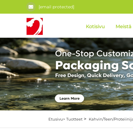
[email protected]
Kotisivu
Meistä
>
Etusivu>
Tuotteet
Kahvin/Teen/Proteiini