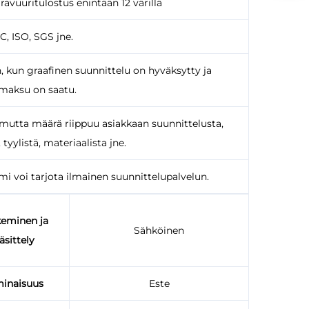
ravuuritulostus enintään 12 värillä
, ISO, SGS jne.
n, kun graafinen suunnittelu on hyväksytty ja
maksu on saatu.
 mutta määrä riippuu asiakkaan suunnittelusta,
tyylistä, materiaalista jne.
 voi tarjota ilmainen suunnittelupalvelun.
keminen ja
Sähköinen
äsittely
inaisuus
Este