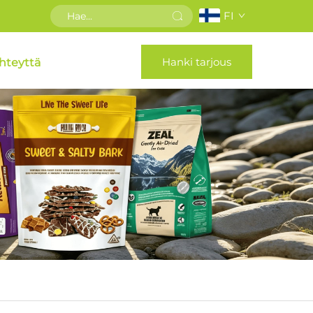
FI
Hanki tarjous
hteyttä