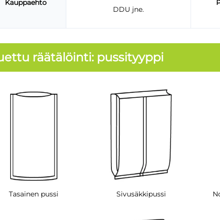
Kauppaehto
P
DDU jne.
uettu räätälöinti: pussityyppi
Tasainen pussi
Sivusäkkipussi
No