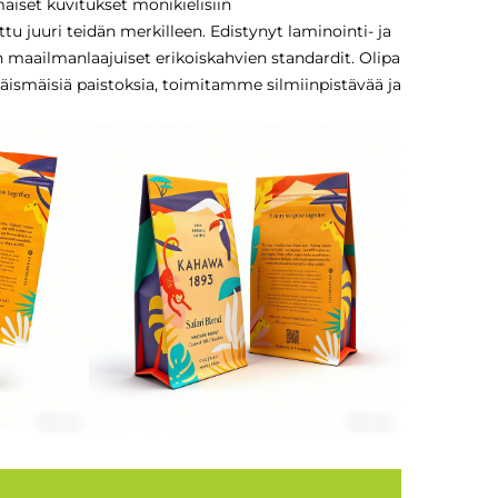
iset kuvitukset monikielisiin
tu juuri teidän merkilleen. Edistynyt laminointi- ja
 maailmanlaajuiset erikoiskahvien standardit. Olipa
öläismäisiä paistoksia, toimitamme silmiinpistävää ja