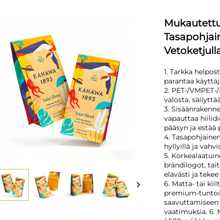
Mukautettu
Tasapohjain
Vetoketjul
1. Tarkka helpos
parantaa käyttä
2. PET-/VMPET-/
valosta, säilytt
3. Sisäänrakenne
vapauttaa hiilid
pääsyn ja estää
4. Tasapohjaine
hyllyillä ja vahv
5. Korkealaatuin
brändilogot, tai
elävästi ja teke
6. Matta- tai ki
premium-tuntois
saavuttamiseen –
vaatimuksia. 6. 