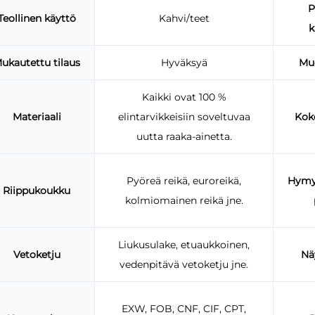
P
Teollinen käyttö
Kahvi/teet
k
ukautettu tilaus
Hyväksyä
Mu
Kaikki ovat 100 %
Materiaali
elintarvikkeisiin soveltuvaa
Kok
uutta raaka-ainetta.
Pyöreä reikä, euroreikä,
Hymy
Riippukoukku
kolmiomainen reikä jne.
Liukusulake, etuaukkoinen,
Vetoketju
Nä
vedenpitävä vetoketju jne.
EXW, FOB, CNF, CIF, CPT,