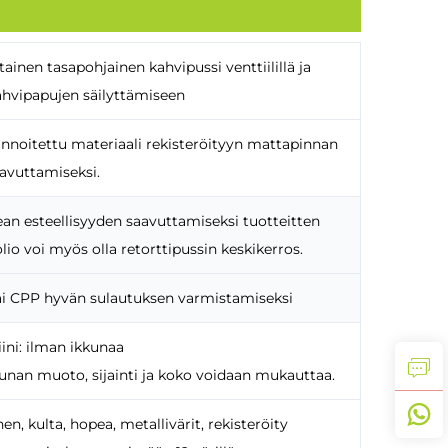
inen tasapohjainen kahvipussi venttiilillä ja
ahvipapujen säilyttämiseen
innoitettu materiaali rekisteröityyn mattapinnan
avuttamiseksi.
ean esteellisyyden saavuttamiseksi tuotteitten
lio voi myös olla retorttipussin keskikerros.
i CPP hyvän sulautuksen varmistamiseksi
ini: ilman ikkunaa
unan muoto, sijainti ja koko voidaan mukauttaa.
n, kulta, hopea, metallivärit, rekisteröity