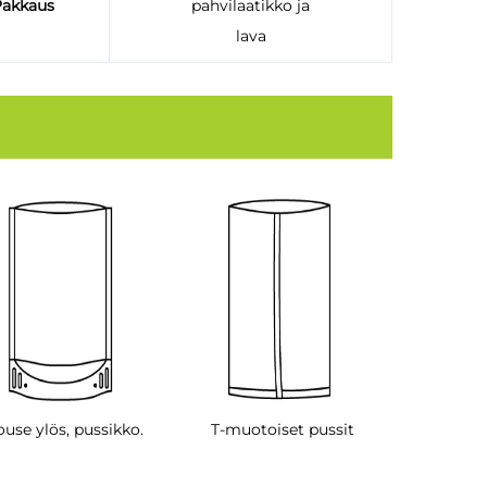
akkaus
pahvilaatikko ja
lava
use ylös, pussikko.
T-muotoiset pussit