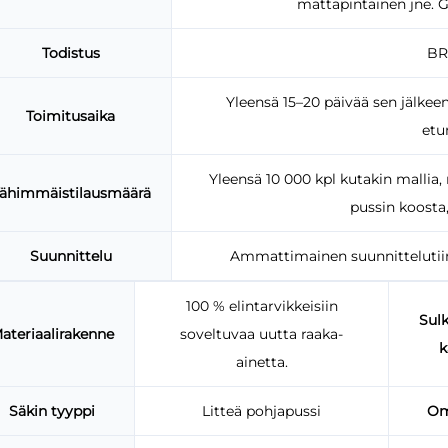
mattapintainen jne. G
Todistus
BRC
Yleensä 15–20 päivää sen jälkee
Toimitusaika
etu
Yleensä 10 000 kpl kutakin mallia,
ähimmäistilausmäärä
pussin koosta, 
Suunnittelu
Ammattimainen suunnittelutiimi
100 % elintarvikkeisiin
Sul
ateriaalirakenne
soveltuvaa uutta raaka-
k
ainetta.
Säkin tyyppi
Litteä pohjapussi
Om