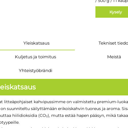
/ 500 g / 1 l kau
Kysely
Yleiskatsaus
Tekniset tied
Kuljetus ja toimitus
Meistä
Yhteistyöbrändi
leiskatsaus
 litteäpohjaiset kahvipussimme on valmistettu premium-luoka
 on suunniteltu säilyttämään erikoiskahvin tuoreus ja aroma. Si
uttaa hiilidioksidia (CO₂), mutta estää hapen pääsyn, mikä taka
otyypeille.