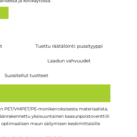
pallisessa ja kotikäytössä.
ot
Tuettu räätälöinti: pussityyppi
Laadun vahvuudet
Suositellut tuotteet
n PET/VMPET/PE-monikerroksisesta materiaalista,
säänrakennettu yksisuuntainen kaasunpoistoventtiili
a optimaalisen maun säilymisen keskimittaisille