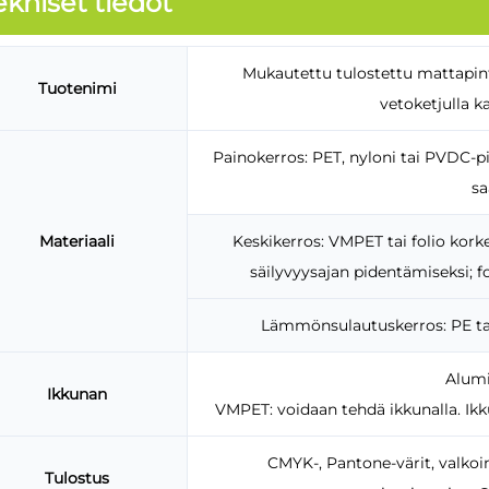
ekniset tiedot
Mukautettu tulostettu mattapinta
Tuotenimi
vetoketjulla k
Painokerros: PET, nyloni tai PVDC-p
sa
Materiaali
Keskikerros: VMPET tai folio kork
säilyvyysajan pidentämiseksi; fo
Lämmönsulautuskerros: PE ta
Alumi
Ikkunan
VMPET: voidaan tehdä ikkunalla. Ikk
CMYK-, Pantone-värit, valkoine
Tulostus