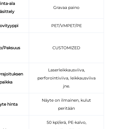
inta-ala
Gravaa paino
äsittely
ovityyppi
PET/VMPET/PE
o/Paksuus
CUSTOMIZED
Laserleikkausviiva,
rajoituksen
perforointiviiva, leikkausviiva
paikka
jne.
Näyte on ilmainen, kulut
yte hinta
peritään
50 kpl/erä, PE-kalvo,