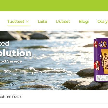
Tuotteet
Laite
Uutiset
Blogi
Ota y
jauheen Pussit