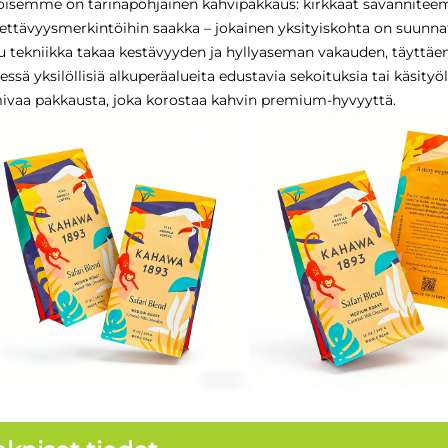
oisemme on tarinapohjainen kahvipakkaus: kirkkaat savanniteema
itettävyysmerkintöihin saakka – jokainen yksityiskohta on suunnat
u tekniikka takaa kestävyyden ja hyllyaseman vakauden, täyttäen
essä yksilöllisiä alkuperäalueita edustavia sekoituksia tai käsity
ivaa pakkausta, joka korostaa kahvin premium-hyvyyttä.