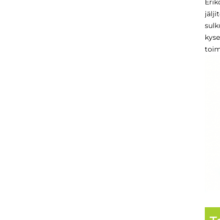
Erik
jälj
sulk
kyse
toim