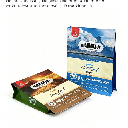
pakkausratkaisun, joka nostaa eläinten ruuan merkin
houkuttelevuutta kansainvälisillä markkinoilla.