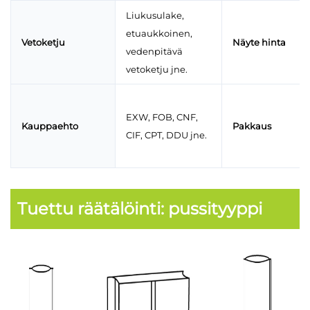
Liukusulake,
etuaukkoinen,
Vetoketju
Näyte hinta
vedenpitävä
vetoketju jne.
EXW, FOB, CNF,
Kauppaehto
Pakkaus
CIF, CPT, DDU jne.
Tuettu räätälöinti: pussityyppi