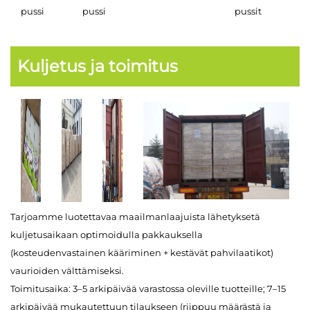
pussi
pussi
pussit
Kuljetus ja toimitus
Tarjoamme luotettavaa maailmanlaajuista lähetyksetä
kuljetusaikaan optimoidulla pakkauksella
(kosteudenvastainen kääriminen + kestävät pahvilaatikot)
vaurioiden välttämiseksi.
Toimitusaika: 3–5 arkipäivää varastossa oleville tuotteille; 7–15
arkipäivää mukautettuun tilaukseen (riippuu määrästä ja