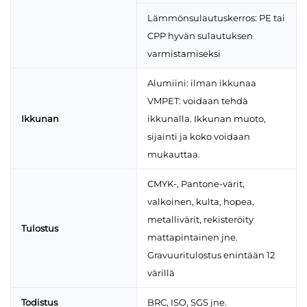
Lämmönsulautuskerros: PE tai
CPP hyvän sulautuksen
varmistamiseksi
Alumiini: ilman ikkunaa
VMPET: voidaan tehdä
Ikkunan
ikkunalla. Ikkunan muoto,
sijainti ja koko voidaan
mukauttaa.
CMYK-, Pantone-värit,
valkoinen, kulta, hopea,
metallivärit, rekisteröity
Tulostus
mattapintainen jne.
Gravuuritulostus enintään 12
värillä
Todistus
BRC, ISO, SGS jne.