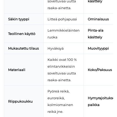
soveltuvaa uutta
käsittely
raaka-ainetta.
Säkin tyyppi
Litteä pohjapussi
Ominaisuus
Lemmikkieläinten
Pinta-ala
Teollinen käyttö
ruoka
käsittely
Mukautettu tilaus
Hyväksyä
Muovityyppi
Kaikki ovat 100 %
elintarvikkeisiin
Materiaali
Koko/Paksuus
soveltuvaa uutta
raaka-ainetta.
Pyöreä reikä,
euroreikä,
Hymyrajoituksen
Riippukoukku
kolmiomainen
paikka
reikä jne.