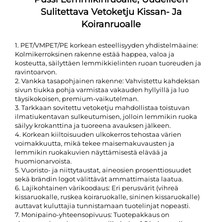
Sulitettava Vetoketju Kissan- Ja
Koiranruoalle
1. PET/VMPET/PE korkean esteellisyyden yhdistelmäaine:
Kolmikerroksinen rakenne estää happea, valoa ja
kosteutta, säilyttäen lemmikkielinten ruoan tuoreuden ja
ravintoarvon.
2. Vankka tasapohjainen rakenne: Vahvistettu kahdeksan
sivun tiukka pohja varmistaa vakauden hyllyillä ja luo
täysikokoisen, premium-vaikutelman.
3. Tarkkaan sovitettu vetoketju mahdollistaa toistuvan
ilmatiukentavan sulkeutumisen, jolloin lemmikin ruoka
säilyy krokanttina ja tuoreena avauksen jälkeen.
4. Korkean kiiltoisuuden ulkokerros tehostaa värien
voimakkuutta, mikä tekee maisemakuvausten ja
lemmikin ruokakuvien näyttämisestä elävää ja
huomionarvoista.
5. Vuoristo- ja niittytaustat, aineosien prosenttiosuudet
sekä brändin logot välittävät ammattimaista laatua.
6. Lajikohtainen värikoodaus: Eri perusvärit (vihreä
kissaruokalle, ruskea koiraruokalle, sininen kissaruokalle)
auttavat kuluttajia tunnistamaan tuotelinjat nopeasti.
7. Monipaino-yhteensopivuus: Tuotepakkaus on