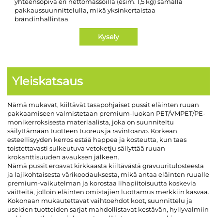
yhteensopiva eri nettomassoilla (esim. 1,5 kg) samalla
pakkaussuunnittelulla, mikä yksinkertaistaa
brändinhallintaa.
Kysely
Yleiskatsaus
Nämä mukavat, kiiltävät tasapohjaiset pussit eläinten ruuan
pakkaamiseen valmistetaan premium-luokan PET/VMPET/PE-
monikerroksisesta materiaalista, joka on suunniteltu
säilyttämään tuotteen tuoreus ja ravintoarvo. Korkean
esteellisyyden kerros estää happea ja kosteutta, kun taas
toistettavasti sulkeutuva vetoketju säilyttää ruuan
krokanttisuuden avauksen jälkeen.
Nämä pussit eroavat kirkkaasta kiiltävästä gravuuritulosteesta
ja lajikohtaisesta värikoodauksesta, mikä antaa eläinten ruualle
premium-vaikutelman ja korostaa lihapiitoisuutta koskevia
väitteitä, jolloin eläinten omistajien luottamus merkkiin kasvaa.
Kokonaan mukautettavat vaihtoehdot koot, suunnittelu ja
useiden tuotteiden sarjat mahdollistavat kestävän, hyllyvalmiin