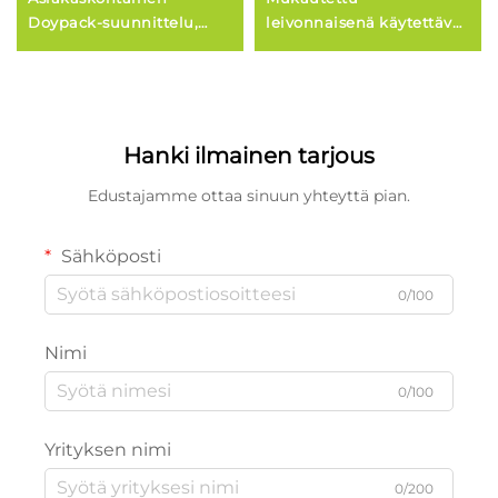
Doypack-suunnittelu,
leivonnaisenä käytettävä
Mylar-materiaalinen
kumppanipussi
pystyyn seisova pussi
elintarvikkeiden
pähkinöille
alumiinipakkauspusseja
Hanki ilmainen tarjous
Edustajamme ottaa sinuun yhteyttä pian.
Sähköposti
0/100
Nimi
0/100
Yrityksen nimi
0/200