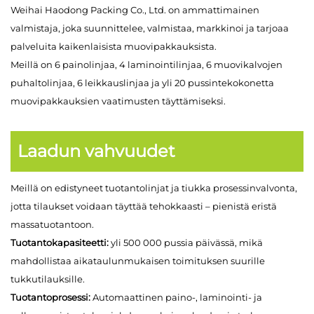
Weihai Haodong Packing Co., Ltd. on ammattimainen
valmistaja, joka suunnittelee, valmistaa, markkinoi ja tarjoaa
palveluita kaikenlaisista muovipakkauksista.
Meillä on 6 painolinjaa, 4 laminointilinjaa, 6 muovikalvojen
puhaltolinjaa, 6 leikkauslinjaa ja yli 20 pussintekokonetta
muovipakkauksien vaatimusten täyttämiseksi.
Laadun vahvuudet
Meillä on edistyneet tuotantolinjat ja tiukka prosessinvalvonta,
jotta tilaukset voidaan täyttää tehokkaasti – pienistä eristä
massatuotantoon.
Tuotantokapasiteetti:
yli 500 000 pussia päivässä, mikä
mahdollistaa aikataulunmukaisen toimituksen suurille
tukkutilauksille.
Tuotantoprosessi:
Automaattinen paino-, laminointi- ja