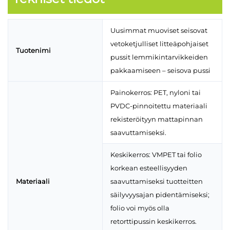
Uusimmat muoviset seisovat
vetoketjulliset litteäpohjaiset
Tuotenimi
pussit lemmikintarvikkeiden
pakkaamiseen – seisova pussi
Painokerros: PET, nyloni tai
PVDC-pinnoitettu materiaali
rekisteröityyn mattapinnan
saavuttamiseksi.
Keskikerros: VMPET tai folio
korkean esteellisyyden
Materiaali
saavuttamiseksi tuotteitten
säilyvyysajan pidentämiseksi;
folio voi myös olla
retorttipussin keskikerros.