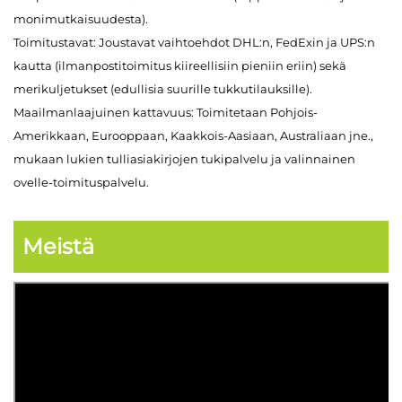
monimutkaisuudesta).
Toimitustavat: Joustavat vaihtoehdot DHL:n, FedExin ja UPS:n
kautta (ilmanpostitoimitus kiireellisiin pieniin eriin) sekä
merikuljetukset (edullisia suurille tukkutilauksille).
Maailmanlaajuinen kattavuus: Toimitetaan Pohjois-
Amerikkaan, Eurooppaan, Kaakkois-Aasiaan, Australiaan jne.,
mukaan lukien tulliasiakirjojen tukipalvelu ja valinnainen
ovelle-toimituspalvelu.
Meistä