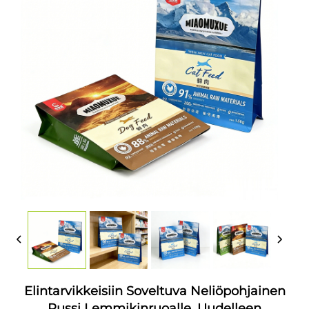
Elintarvikkeisiin Soveltuva Neliöpohjainen
Pussi Lemmikinruoalle, Uudelleen