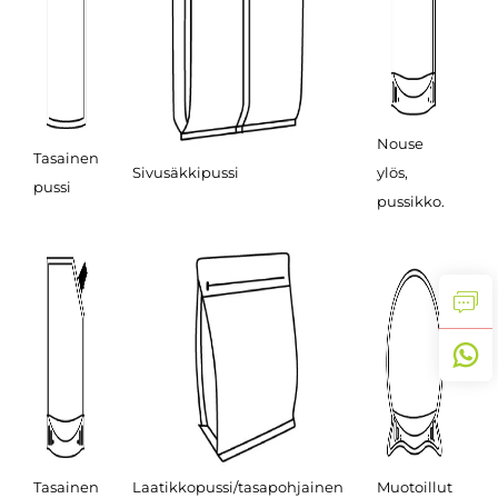
Nouse
T
Tasainen
Sivusäkkipussi
ylös,
m
pussi
pussikko.
p
R
Tasainen
Laatikkopussi/tasapohjainen
Muotoillut