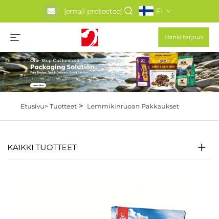
FI
[email protected]
Hanki tarjous
>
Etusivu>
Tuotteet
Lemmikinruoan Pakkaukset
KAIKKI TUOTTEET