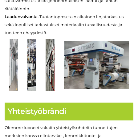
sulkuvarmistus takaa johdonmukaisen laadun ja tarkan
räätälöinnin.
Laadunvalvonta:
Tuotantoprosessin aikainen linjatarkastus
sekä lopulliset tarkastukset materiaalin turvallisuudesta ja
tuotteen eheyydestä.
Yhteistyöbrändi
Olemme luoneet vakaita yhteistyösuhdeita tunnettujen
merkkien kanssa elintarvike-, lemmikkituote- ja