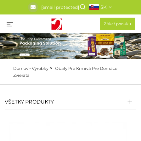
SK
[email protected]
Získať ponuku
>
Domov>
Výrobky
Obaly Pre Krmivá Pre Domáce
Zvieratá
VŠETKY PRODUKTY