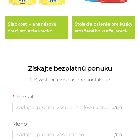
Sladkosti – ananásová
Stojacie balenie pre kúsky
chuť, stojacie vrecko
smaženého kurča, vrecko
z mylaru so zipom
na mrazené potraviny
Získajte bezplatnú ponuku
Náš zástupca vás čoskoro kontaktuje.
E-mail
0/100
Meno
0/100