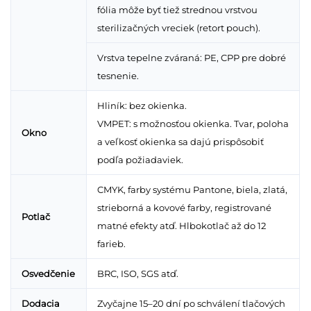
fólia môže byť tiež strednou vrstvou
sterilizačných vreciek (retort pouch).
Vrstva tepelne zváraná: PE, CPP pre dobré
tesnenie.
Hliník: bez okienka.
VMPET: s možnosťou okienka. Tvar, poloha
Okno
a veľkosť okienka sa dajú prispôsobiť
podľa požiadaviek.
CMYK, farby systému Pantone, biela, zlatá,
strieborná a kovové farby, registrované
Potlač
matné efekty atď. Hlbokotlač až do 12
farieb.
Osvedčenie
BRC, ISO, SGS atď.
Dodacia
Zvyčajne 15–20 dní po schválení tlačových