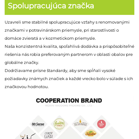
Spolupracujúca značka
Uzavreli sme stabilné spolupracujúce vzťahy s renomovanými
značkami v potravinárskom priemysle, pri starostlivosti o
domáce zvieratá a v kozmetickom priemysle.
Naša konzistentná kvalita, spoľahlivá dodávka a prispôsobiteľné
riešenia nás robia preferovaným partnerom v oblasti obalov pre
globálne značky.
Dodržiavame prísne štandardy, aby sme spĺňali vysoké
požiadavky známych značiek a každé vrecko bolo v súlade s ich
značkovou hodnotou.