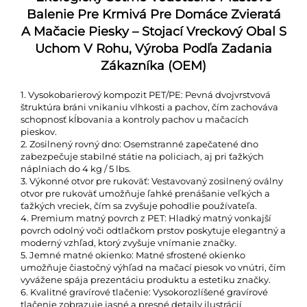
Balenie Pre Krmivá Pre Domáce Zvieratá
A Mačacie Piesky – Stojací Vreckový Obal S
Uchom V Rohu, Výroba Podľa Zadania
Zákazníka (OEM)
1. Vysokobarierový kompozit PET/PE: Pevná dvojvrstvová
štruktúra bráni vnikaniu vlhkosti a pachov, čím zachováva
schopnosť kĺbovania a kontroly pachov u mačacích
pieskov.
2. Zosilnený rovný dno: Osemstranné zapečatené dno
zabezpečuje stabilné státie na policiach, aj pri ťažkých
náplniach do 4 kg / 5 lbs.
3. Výkonné otvor pre rukoväť: Vestavovaný zosilnený oválny
otvor pre rukoväť umožňuje ľahké prenášanie veľkých a
ťažkých vreciek, čím sa zvyšuje pohodlie používateľa.
4. Premium matný povrch z PET: Hladký matný vonkajší
povrch odolný voči odtlačkom prstov poskytuje elegantný a
moderný vzhľad, ktorý zvyšuje vnímanie značky.
5. Jemné matné okienko: Matné sfrostené okienko
umožňuje čiastočný výhľad na mačací piesok vo vnútri, čím
vyvážene spája prezentáciu produktu a estetiku značky.
6. Kvalitné gravírové tlačenie: Vysokorozlíšené gravírové
tlačenie zobrazuje jasné a presné detaily ilustrácií