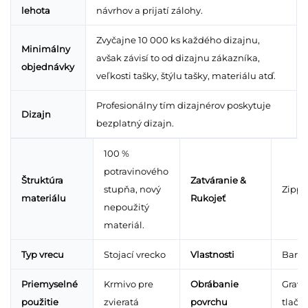
lehota
návrhov a prijatí zálohy.
Zvyčajne 10 000 ks každého dizajnu,
Minimálny
avšak závisí to od dizajnu zákazníka,
objednávky
veľkosti tašky, štýlu tašky, materiálu atď.
Profesionálny tím dizajnérov poskytuje
Dizajn
bezplatný dizajn.
100 %
potravinového
Štruktúra
Zatváranie &
stupňa, nový
Zippe
materiálu
Rukojeť
nepoužitý
materiál.
Typ vrecu
Stojací vrecko
Vlastnosti
Barie
Priemyselné
Krmivo pre
Obrábanie
Gravú
použitie
zvieratá
povrchu
tlače