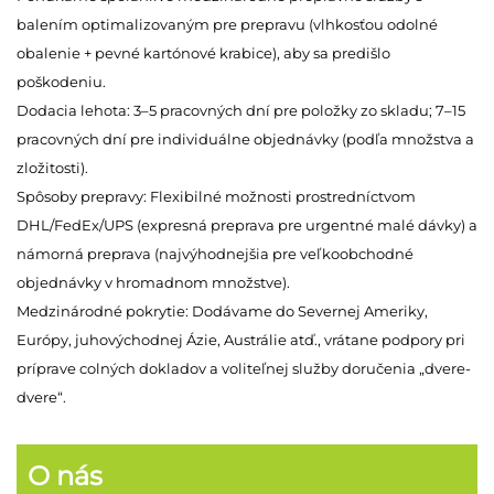
balením optimalizovaným pre prepravu (vlhkosťou odolné
obalenie + pevné kartónové krabice), aby sa predišlo
poškodeniu.
Dodacia lehota: 3–5 pracovných dní pre položky zo skladu; 7–15
pracovných dní pre individuálne objednávky (podľa množstva a
zložitosti).
Spôsoby prepravy: Flexibilné možnosti prostredníctvom
DHL/FedEx/UPS (expresná preprava pre urgentné malé dávky) a
námorná preprava (najvýhodnejšia pre veľkoobchodné
objednávky v hromadnom množstve).
Medzinárodné pokrytie: Dodávame do Severnej Ameriky,
Európy, juhovýchodnej Ázie, Austrálie atď., vrátane podpory pri
príprave colných dokladov a voliteľnej služby doručenia „dvere-
dvere“.
O nás