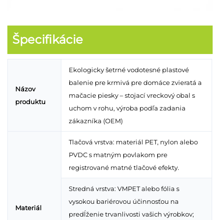
Špecifikácie
Ekologicky šetrné vodotesné plastové
balenie pre krmivá pre domáce zvieratá a
Názov
mačacie piesky – stojací vreckový obal s
produktu
uchom v rohu, výroba podľa zadania
zákazníka (OEM)
Tlačová vrstva: materiál PET, nylon alebo
PVDC s matným povlakom pre
registrované matné tlačové efekty.
Stredná vrstva: VMPET alebo fólia s
vysokou bariérovou účinnosťou na
Materiál
predĺženie trvanlivosti vašich výrobkov;