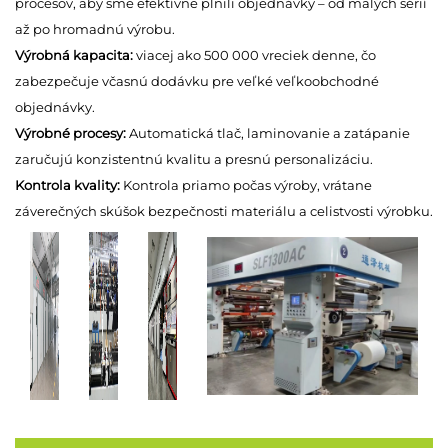
procesov, aby sme efektívne plnili objednávky – od malých sérií
až po hromadnú výrobu.
Výrobná kapacita:
viacej ako 500 000 vreciek denne, čo
zabezpečuje včasnú dodávku pre veľké veľkoobchodné
objednávky.
Výrobné procesy:
Automatická tlač, laminovanie a zatápanie
zaručujú konzistentnú kvalitu a presnú personalizáciu.
Kontrola kvality:
Kontrola priamo počas výroby, vrátane
záverečných skúšok bezpečnosti materiálu a celistvosti výrobku.