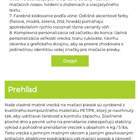
mačacích nosov, tvrdení o zloženiach a viacjazyčného
textu.
7. Farebné kódovanie podľa vône: Odlišné akcentové farby
(fialová, modrá, zelená, žltá, hnedá) pomáhajú
spotrebiteľom rýchlo rozoznať rôzne varianty vôň.
8. Komplexná personalizácia od začiatku do konca: Úplná
personalizácia veľkosti vrecka, tvaru rukoväte, návrhu
okienka a grafického dizajnu, aby sa presne zhodovala s
jedinečnou identitou vašej značky pre mačacie piesky.
Dopyt
Prehľad
Naše vlastné matné vrecká na mačací piesok sú vyrobené z
kvalitného kompozitného materiálu PET/PE, ktorý je navrhnutý
tak, aby udržiaval čerstvosť a kontrolu zápachu. Zosilnené
ploché dno a pevné ucho na prenášanie zabezpečujú stabilný
výklad a pohodlné prenášanie vreciek s obsahom 4 kg / 5 lbs.
Tieto vrecká s jemným matným oknom a jasným gravírovaným
potlačom atraktívne predvádzajú váš mačací piesok a zároveň