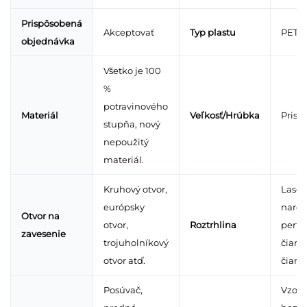
Prispôsobená
Akceptovať
Typ plastu
PET/
objednávka
Všetko je 100
%
potravinového
Materiál
Veľkosť/Hrúbka
Prisp
stupňa, nový
nepoužitý
materiál.
Kruhový otvor,
Laser
európsky
narez
Otvor na
otvor,
Roztrhlina
perfo
zavesenie
trojuholníkový
čiara,
otvor atď.
čiara 
Posúvač,
Vzork