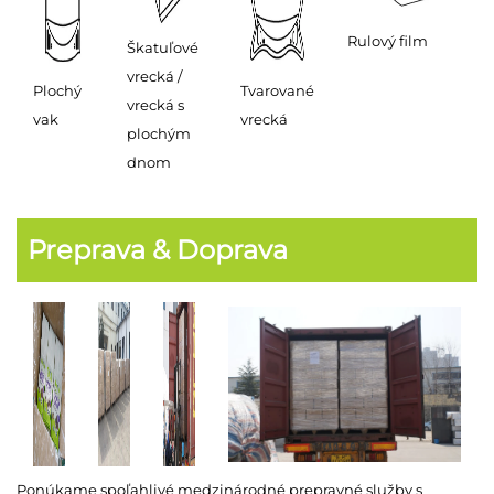
Rulový film
Škatuľové
vrecká /
Plochý
Tvarované
vrecká s
vak
vrecká
plochým
dnom
Preprava & Doprava
Ponúkame spoľahlivé medzinárodné prepravné služby s