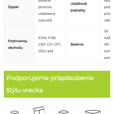
predné
bezpl
Ukážkové
Zipper
plnenie,
pošto
poplatky
vodotesný
platí
zips atď.
zákaz
50
EXW, FOB,
ks/ba
Podmienky
CNF, CIF, CPT,
Balenie
PE vl
obchodu
DDU atď.
kartó
palet
Podporujeme prispôsobenie
štýlu vrecka