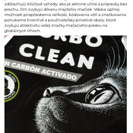
zdôrazňujú kľúčové výhody, ako je aktívne uhlie a prípravky bez
prachu, čím zvyšujú dôveru majiteľov mačiek. Vďaka úplnej
možnosti prispôsobenia veľkosti, kódovania vôň a značkovania
ponúkame trvanlivé a používateľsky prívetivé obaly, ktoré
zvyšujú atraktivitu vašej značky mačacieho piesku na
globálnych trhoch.