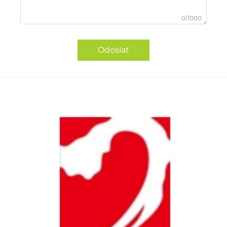
0/1000
Odoslať