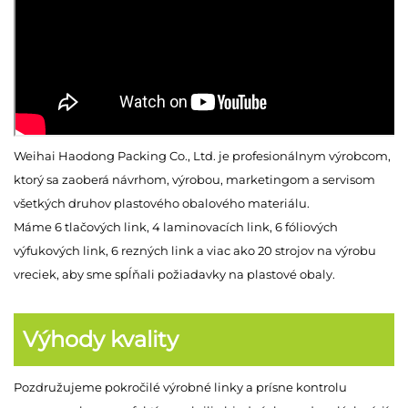
Weihai Haodong Packing Co., Ltd. je profesionálnym výrobcom,
ktorý sa zaoberá návrhom, výrobou, marketingom a servisom
všetkých druhov plastového obalového materiálu.
Máme 6 tlačových link, 4 laminovacích link, 6 fóliových
výfukových link, 6 rezných link a viac ako 20 strojov na výrobu
vreciek, aby sme spĺňali požiadavky na plastové obaly.
Výhody kvality
Pozdružujeme pokročilé výrobné linky a prísne kontrolu