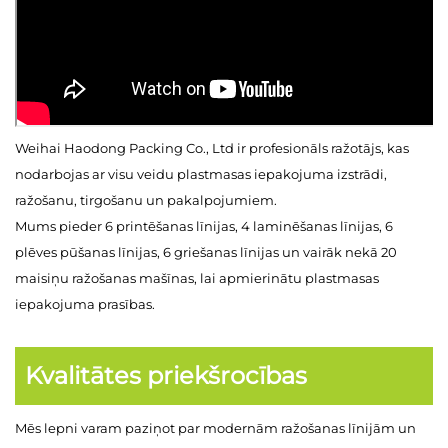
Weihai Haodong Packing Co., Ltd ir profesionāls ražotājs, kas
nodarbojas ar visu veidu plastmasas iepakojuma izstrādi,
ražošanu, tirgošanu un pakalpojumiem.
Mums pieder 6 printēšanas līnijas, 4 laminēšanas līnijas, 6
plēves pūšanas līnijas, 6 griešanas līnijas un vairāk nekā 20
maisiņu ražošanas mašīnas, lai apmierinātu plastmasas
iepakojuma prasības.
Kvalitātes priekšrocības
Mēs lepni varam paziņot par modernām ražošanas līnijām un