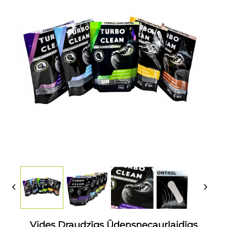
Vides Draudzīgs Ūdensnecaurlaidīgs