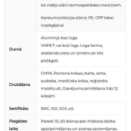
kā vidējo slāni termoapstrādes maisiņiem.
Karstumizolācijas slānis: PE, CPP labai
noslēgšanai
Alumīnijs: bez loga
VMPET: var būt logs. Loga forma,
Durvis
atrašanās vieta un izmērs var tikt
pielāgoti.
CMYK, Pantone krāsas, balta, zelta,
sudraba, metāliska krāsa, reģistrēts
Drukāšana
matēts utt. Gravējuma printēšana līdz 12
krāsām
Sertifikāts
BRC, ISO, SGS utt.
Piegādes
Parasti 15–20 dienas pēc mākslas darba
laiks
apstiprināšanas un avansa saņemšanas.