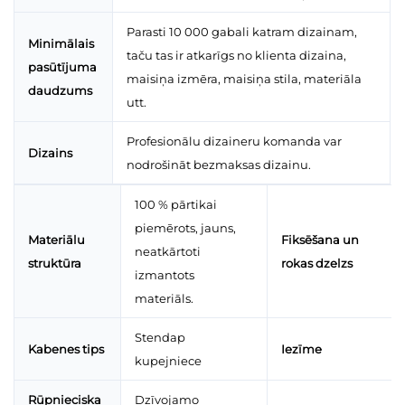
Parasti 10 000 gabali katram dizainam,
Minimālais
taču tas ir atkarīgs no klienta dizaina,
pasūtījuma
maisiņa izmēra, maisiņa stila, materiāla
daudzums
utt.
Profesionālu dizaineru komanda var
Dizains
nodrošināt bezmaksas dizainu.
100 % pārtikai
piemērots, jauns,
Materiālu
Fiksēšana un
neatkārtoti
struktūra
rokas dzelzs
izmantots
materiāls.
Stendap
Kabenes tips
Iezīme
kupejniece
Rūpnieciska
Dzīvojamo