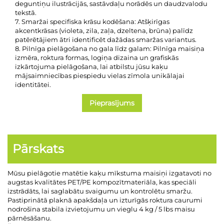
deguntiņu ilustrācijās, sastāvdaļu norādēs un daudzvalodu
tekstā.
7. Smaržai specifiska krāsu kodēšana: Atšķirīgas
akcentkrāsas (violeta, zila, zaļa, dzeltena, brūna) palīdz
patērētājiem ātri identificēt dažādas smaržas variantus.
8. Pilnīga pielāgošana no gala līdz galam: Pilnīga maisiņa
izmēra, roktura formas, logiņa dizaina un grafiskās
izkārtojuma pielāgošana, lai atbilstu jūsu kaķu
mājsaimniecības piespiedu vielas zīmola unikālajai
identitātei.
Pieprasījums
Pārskats
Mūsu pielāgotie matētie kaķu mīkstuma maisiņi izgatavoti no
augstas kvalitātes PET/PE kompozītmateriāla, kas speciāli
izstrādāts, lai saglabātu svaigumu un kontrolētu smaržu.
Pastiprinātā plaknā apakšdaļa un izturīgās roktura caurumi
nodrošina stabila izvietojumu un vieglu 4 kg / 5 lbs maisu
pārnēsāšanu.