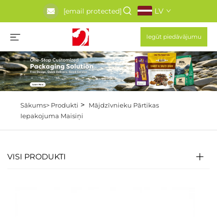
LV
[email protected]
Iegūt piedāvājumu
>
Sākums>
Produkti
Mājdzīvnieku Pārtikas
Iepakojuma Maisiņi
VISI PRODUKTI