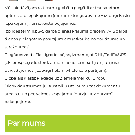
Mēs piedāvājam uzticamu globālo piegādi ar transportam
optimizētu iepakojumu (mitrumizturīgs apvītne + izturīgi kastu
iepakojumi), lai novērstu bojājumus.
Izpildes termiņš: 3–5 darba dienas krājuma precēm; 7–15 darba
dienas pielāgotām pasūtījumiem (atkarībā no daudzuma un
sarežģītības).
Piegādes veidi: Elastīgas iespējas, izmantojot DHL/FedEx/UPS
(eksprespiegāde steidzamiem nelieliem partijām) un jūras
pārvadājumus (izdevīgi lielām whole-sale partijām).
Globālais klāsts: Piegāde uz Ziemeļameriku, Eiropu,
Dienvidaustrumāziju, Austrāliju utt., ar muitas dokumentu
atbalstu un pēc vēlmes iespējamu “durvju līdz durvīm”
pakalpojumu.
Par mums