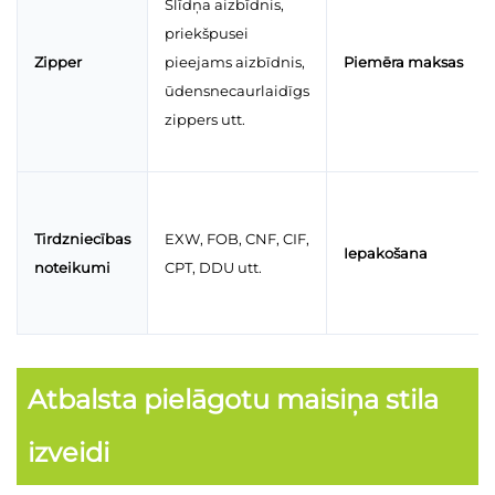
Slīdņa aizbīdnis,
priekšpusei
Zipper
pieejams aizbīdnis,
Piemēra maksas
ūdensnecaurlaidīgs
zippers utt.
Tirdzniecības
EXW, FOB, CNF, CIF,
Iepakošana
noteikumi
CPT, DDU utt.
Atbalsta pielāgotu maisiņa stila
izveidi