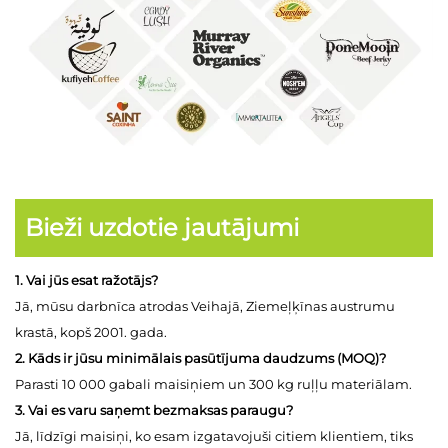
Bieži uzdotie jautājumi
1. Vai jūs esat ražotājs?
Jā, mūsu darbnīca atrodas Veihajā, Ziemeļķīnas austrumu
krastā, kopš 2001. gada.
2. Kāds ir jūsu minimālais pasūtījuma daudzums (MOQ)?
Parasti 10 000 gabali maisiņiem un 300 kg ruļļu materiālam.
3. Vai es varu saņemt bezmaksas paraugu?
Jā, līdzīgi maisiņi, ko esam izgatavojuši citiem klientiem, tiks