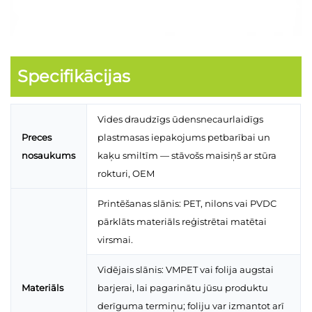
Specifikācijas
Vides draudzīgs ūdensnecaurlaidīgs
Preces
plastmasas iepakojums petbarībai un
nosaukums
kaķu smiltīm — stāvošs maisiņš ar stūra
rokturi, OEM
Printēšanas slānis: PET, nilons vai PVDC
pārklāts materiāls reģistrētai matētai
virsmai.
Vidējais slānis: VMPET vai folija augstai
Materiāls
barjerai, lai pagarinātu jūsu produktu
derīguma termiņu; foliju var izmantot arī