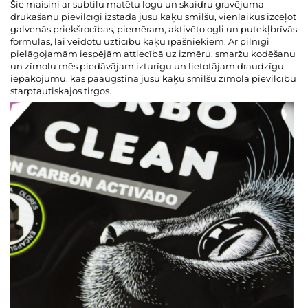
Šie maisiņi ar subtilu matētu logu un skaidru gravējuma
drukāšanu pievilcīgi izstāda jūsu kaķu smilšu, vienlaikus izceļot
galvenās priekšrocības, piemēram, aktivēto ogli un putekļbrīvās
formulas, lai veidotu uzticību kaķu īpašniekiem. Ar pilnīgi
pielāgojamām iespējām attiecībā uz izmēru, smaržu kodēšanu
un zīmolu mēs piedāvājam izturīgu un lietotājam draudzīgu
iepakojumu, kas paaugstina jūsu kaķu smilšu zīmola pievilcību
starptautiskajos tirgos.