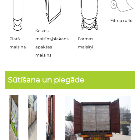
Filma rullē
Kastes
Platā
maisīns/plakans
Formas
maisiņa
apakšas
maisiņi
maisīns
Sūtīšana un piegāde