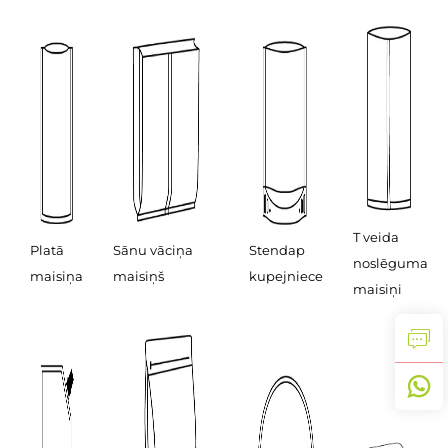
T veida
Platā
Sānu vāciņa
Stendap
noslēguma
maisiņa
maisiņš
kupejniece
maisiņi