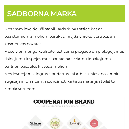
SADBORNA MARKA
Mēs esam izveidojuši stabili sadarbības attiecības ar
pazīstamiem zīmoliem pārtikas, mājdzīvnieku aprūpes un
kosmētikas nozarēs.
Mūsu vienmērīgā kvalitāte, uzticamā piegāde un pielāgojamās
risinājumu iespējas mūs padara par vēlamu iepakojuma
partneri pasaules klases zīmoliem.
Mēs ievērojam stingrus standartus, lai atbilstu slaveno zīmolu
augstajām prasībām, nodrošinot, ka katrs maisiņš atbilst to
zīmola vērtībām.