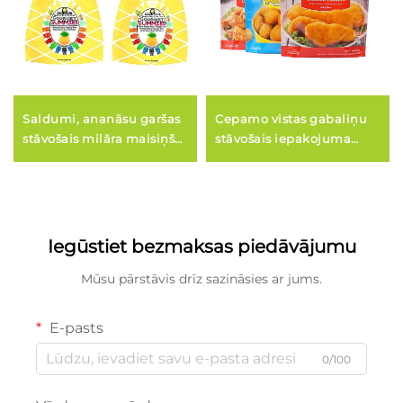
Saldumi, ananāsu garšas
Cepamo vistas gabaliņu
stāvošais milāra maisiņš
stāvošais iepakojuma
ar rāvējslēdzeni
maisiņš, saldētās pārtikas
maisiņš
Iegūstiet bezmaksas piedāvājumu
Mūsu pārstāvis drīz sazināsies ar jums.
E-pasts
0/100