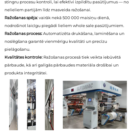
stingru procesu kontroli, lai efektīvi izpildītu pasūtījumus — no
nelieliem partijām līdz masveida ražošanai.
Ražošanas spēja:
vairāk nekā 500 000 maisiņu dienā,
nodrošinot laicīgu piegādi lieliem whole sale pasūtījumiem.
Ražošanas process:
Automatizēta drukāšana, laminēšana un
noslēgšana garantē vienmērīgu kvalitāti un precīzu
pielāgošanu.
Kvalitātes kontrole:
Ražošanas procesā tiek veikta iebūvētā
pārbaude, kā arī galīgās pārbaudes materiāla drošībai un
produkta integritātei.