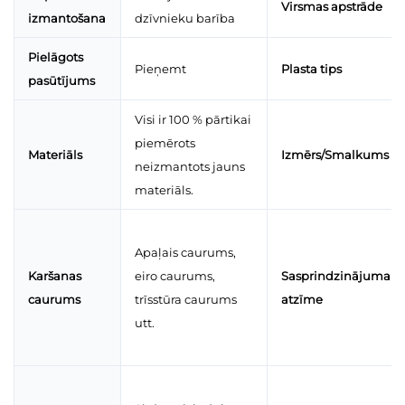
Virsmas apstrāde
izmantošana
dzīvnieku barība
Pielāgots
Pieņemt
Plasta tips
pasūtījums
Visi ir 100 % pārtikai
piemērots
Materiāls
Izmērs/Smalkums
neizmantots jauns
materiāls.
Apaļais caurums,
Karšanas
eiro caurums,
Sasprindzinājuma
caurums
trīsstūra caurums
atzīme
utt.