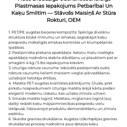
Plastmasas Iepakojums Petbarībai Un
Kaķu Smiltīm — Stāvošs Maisiņš Ar Stūra
Rokturi, OEM
1. PET/PE augstas barjeras kompozīts: Spēcīga divslāņu
struktūra bloķē mitrumu un smakas, saglabājot kaķu
piespiedu mākslīgās smakas kontroles un klumpēšanās
īpašības.
2. Pastiprināta plakana apakšdaļa: Astoņu malu noslēgta
apakšdaļa nodrošina stabila stāvēšanu uz plauktiem pat ar
smagām 4 kg / 5 lbs iepakojuma kravām.
3. Izturīga roktura caurume: Iebūvēts pastiprināts ovāls
roktura caurums lieliem maisiem vieglai pārvadāšanai,
uzlabojot lietotāja ērtības.
4. Matēta PET augstas kvalitātes pārklājums: Gluda, pret
pirkstu nospiedumiem izturīga matēta ārējā kārta piešķir
eleganti modernu izskatu, kas uzlabo zīmola uztveri.
5. Smaids matēts logiņš: Matētais, miglainais logiņš ļauj
daļēji redzēt kaķu mājsaimniecības piespiedu vielu
iekšpusē, līdzsvarojot produktu demonstrēšanu un zīmola
estētiku.
6. Skaidra gravīras drukāšana: Augstas izšķirtspējas gravīras
drukāšanas process nodrošina asus detaļas kaķu