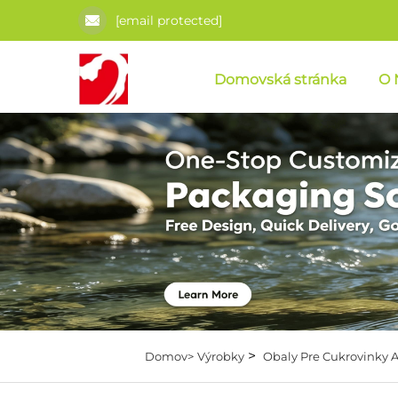
[email protected]
Domovská stránka
O 
>
Domov>
Výrobky
Obaly Pre Cukrovinky 