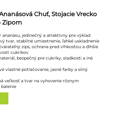
 Ananásová Chuť, Stojacie Vrecko
o Zipom
ar ananásu, jedinečný a atraktívny pre výklad
ový tvar, stabilné umiestnenie, ľahké uskladnenie
várateľný zips, ochrana pred vlhkosťou a dlhšie
vosti cukríkov
ateriál, bezpečný pre cukríky, sladkosti a iné
vé vlastné potlačovanie, jasné farby a silný
ľná veľkosť a tvar na vyhovenie rôznym
 balenie