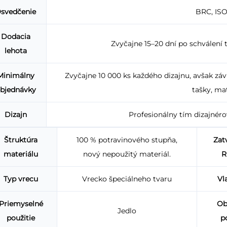
svedčenie
BRC, ISO
Dodacia
Zvyčajne 15–20 dní po schválení t
lehota
Minimálny
Zvyčajne 10 000 ks každého dizajnu, avšak závis
bjednávky
tašky, mat
Dizajn
Profesionálny tím dizajnéro
Štruktúra
100 % potravinového stupňa,
Zat
materiálu
nový nepoužitý materiál.
R
Typ vrecu
Vrecko špeciálneho tvaru
Vl
Priemyselné
Ob
Jedlo
použitie
p