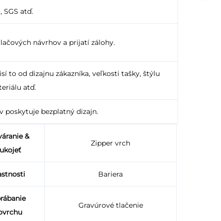
, SGS atď.
lačových návrhov a prijatí zálohy.
í to od dizajnu zákazníka, veľkosti tašky, štýlu
eriálu atď.
v poskytuje bezplatný dizajn.
váranie &
Zipper vrch
ukojeť
astnosti
Bariera
rábanie
Gravúrové tlačenie
ovrchu