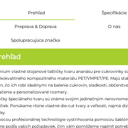
Prehľad
Špecifikácie
Preprava & Doprava
O nás
Spolupracujúca značka
rehľad
ium vlastné stojanové taštičky tvaru ananásu pre cukrovinky s
kokvalitného kompozitného materiálu PET/VMPET/PE. Majú stabi
jn, čo ich robí ideálnymi na balenie cukrovín, sladkostí, občerstv
ačenie a personalizované rozmery.
ičky špeciálneho tvaru sú známe svojím jedinečným nerovnomer
ičiek. Ponúkame rôzne vlastné die-cut tvary a veľkosti, najmä di
ky.
cou profesionálnej technológie vystrihovania pomocou šablón
ne podľa vašich požiadaviek, čím vám pomôžeme naplniť potreby