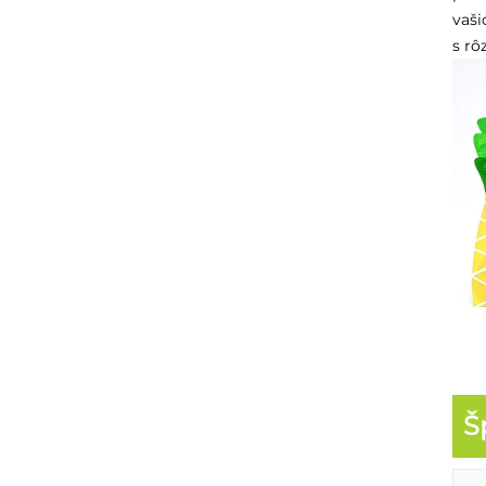
vaši
s rô
Š