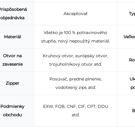
Prispôsobená
Akceptovať
Ty
objednávka
Všetko je 100 % potravinového
Materiál
Veľk
stupňa, nový nepoužitý materiál.
Otvor na
Kruhový otvor, európsky otvor,
Ro
zavesenie
trojuholníkový otvor atď.
Posúvač, predné plnenie,
Uk
Zipper
vodotesný zips atď.
p
Podmienky
EXW, FOB, CNF, CIF, CPT, DDU
B
obchodu
atď.