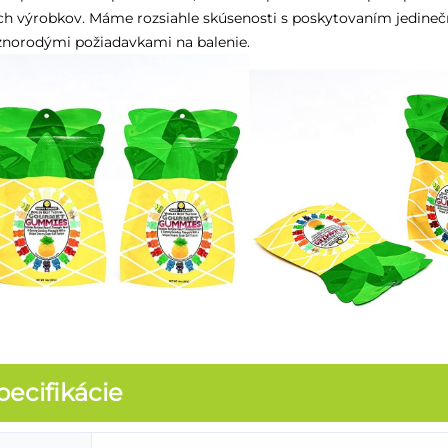
ch výrobkov. Máme rozsiahle skúsenosti s poskytovaním jedinečn
znorodými požiadavkami na balenie.
pecifikácie