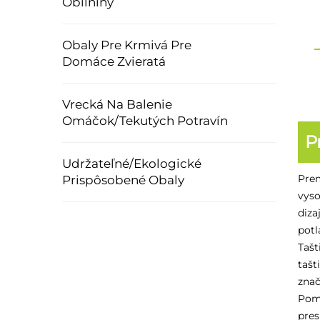
Obilniny
Obaly Pre Krmivá Pre
Domáce Zvieratá
Vrecká Na Balenie
Omáčok/Tekutých Potravín
P
Udržateľné/Ekologické
Prem
Prispôsobené Obaly
vyso
diza
potl
Tašt
tašt
znač
Pomo
pres