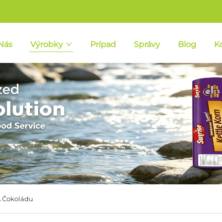
Nás
Výrobky
Prípad
Správy
Blog
K
A Čokoládu