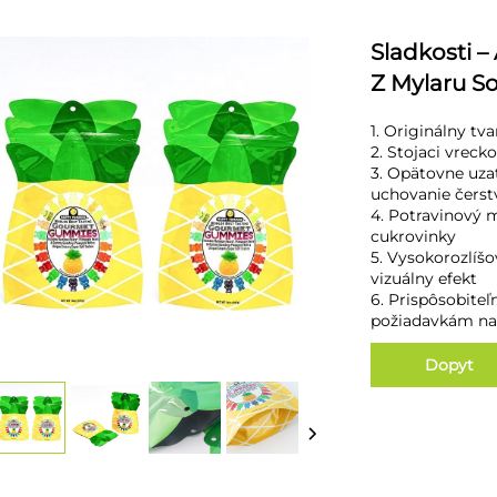
Sladkosti –
Z Mylaru S
1. Originálny tv
2. Stojaci vreck
3. Opätovne uzat
uchovanie čerst
4. Potravinový m
cukrovinky
5. Vysokorozlíšo
vizuálny efekt
6. Prispôsobite
požiadavkám na
Dopyt