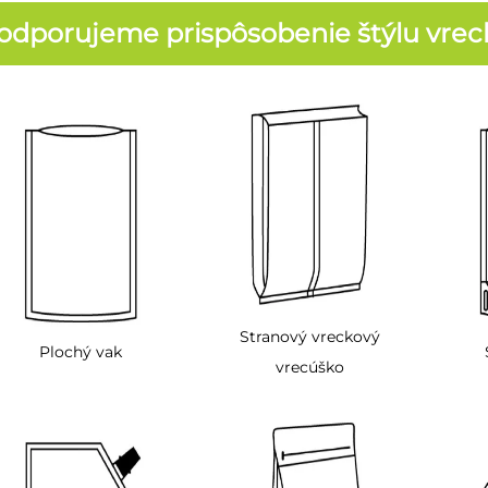
odporujeme prispôsobenie štýlu vrec
Stranový vreckový
Plochý vak
vrecúško