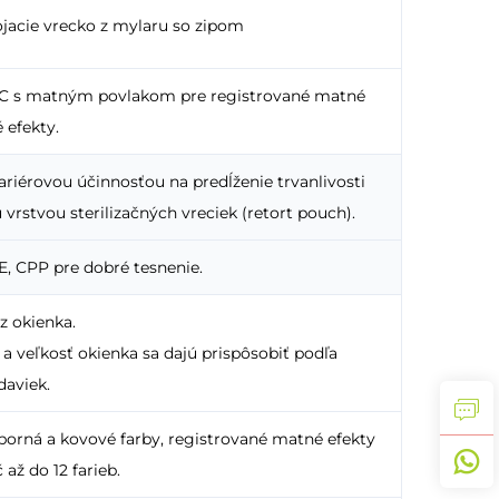
ojacie vrecko z mylaru so zipom
VDC s matným povlakom pre registrované matné
 efekty.
ariérovou účinnosťou na predĺženie trvanlivosti
 vrstvou sterilizačných vreciek (retort pouch).
E, CPP pre dobré tesnenie.
ez okienka.
a veľkosť okienka sa dajú prispôsobiť podľa
daviek.
eborná a kovové farby, registrované matné efekty
 až do 12 farieb.