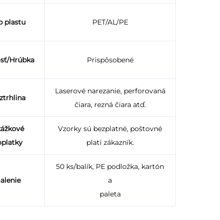
p plastu
PET/AL/PE
osť/Hrúbka
Prispôsobené
Laserové narezanie, perforovaná
ztrhlina
čiara, rezná čiara atď.
ážkové
Vzorky sú bezplatné, poštovné
oplatky
platí zákazník.
50 ks/balík, PE podložka, kartón
alenie
a
paleta