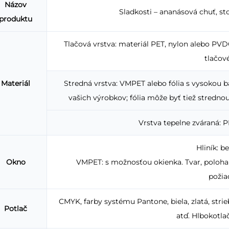
Názov
Sladkosti – ananásová chuť, st
produktu
Tlačová vrstva: materiál PET, nylon alebo P
tlačové
Materiál
Stredná vrstva: VMPET alebo fólia s vysokou b
vašich výrobkov; fólia môže byť tiež strednou
Vrstva tepelne zváraná: P
Hliník: b
Okno
VMPET: s možnosťou okienka. Tvar, poloha 
požia
CMYK, farby systému Pantone, biela, zlatá, stri
Potlač
atď. Hlbokotlač