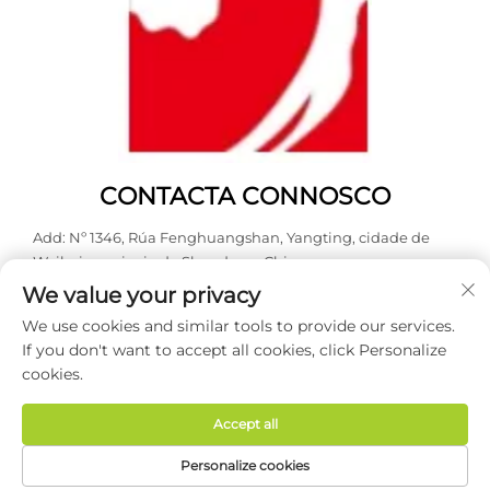
CONTACTA CONNOSCO
Add: Nº 1346, Rúa Fenghuangshan, Yangting, cidade de
Weihai, provincia de Shandong, China.
We value your privacy
Tel:
0631 5900466
We use cookies and similar tools to provide our services.
Correo electrónico:
[email protected]
If you don't want to accept all cookies, click Personalize
cookies.
Dereitos de autor © 2026 Weihai Haodong Packing Co., Ltd.
Todos os dereitos reservados -
Política de privacidade
Accept all
Personalize cookies