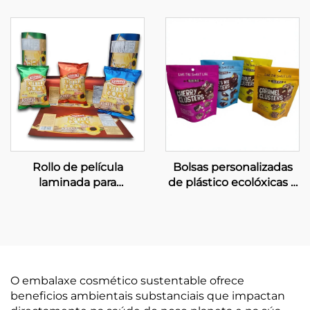
alimentación de
secas, bolsa para
mascotas
aperitivos reciclable e
apta para alimentos
Rollo de película
Bolsas personalizadas
laminada para
de plástico ecolóxicas e
embalaxe de alimentos,
reciclables para embalar
bolsas impresas para
aperitivos e caramelos
patatas fritas simples
O embalaxe cosmético sustentable ofrece
beneficios ambientais substanciais que impactan