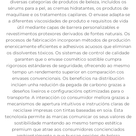
diversas categorías de produtos de beleza, incluídos os
sérums para a pel, as cremas hidratantes, os produtos de
maquillaxe e os tratamentos capilares. O envase adapta-se
a diferentes viscosidades de produto e requisitos de vida
útil mediante capas de barrera personalizables e
revestimentos protexores derivados de fontes naturais. Os
procesos de fabricación incorporan métodos de produción
enerxicamente eficientes e adhesivos acuosos que eliminan
os disolventes tóxicos. Os sistemas de control de calidade
garanten que o envase cosmético sostible cumpra
rigorosos estándares de seguridade, ofrecendo ao mesmo
tempo un rendemento superior en comparación cos
envases convencionais. Os beneficios na distribución
inclúen unha redución da pegada de carbono grazas a
deseños lixeiros e configuracións optimizadas para o
transporte. A interacción co consumidor mellora grazas a
mecanismos de apertura intuitivos e instrucións claras de
reciclaxe impresas con tintas baseadas en soia. Esta
tecnoloxía permite ás marcas comunicar os seus valores de
sostibilidade mantendo ao mesmo tempo estética
premium que atrae aos consumidores concienciados
ambientalmente e que buscan opcións de beleza