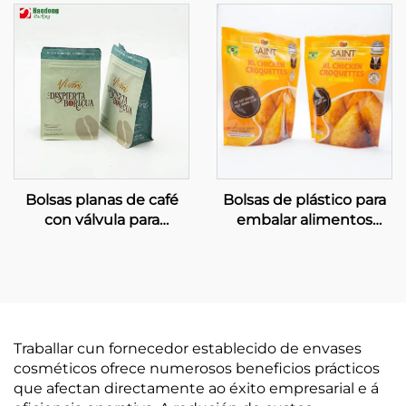
mascotas
embalar alimentos
Bolsas planas de café
Bolsas de plástico para
con válvula para
embalar alimentos
embalaxe de grans de
conxelados, bolsa para
café
alimentos fritos e pre-
cocidos
Traballar cun fornecedor establecido de envases
cosméticos ofrece numerosos beneficios prácticos
que afectan directamente ao éxito empresarial e á