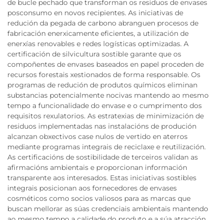
de bucle pechado que transforman os residuos de envases
posconsumo en novos recipientes. As iniciativas de
redución da pegada de carbono abranguen procesos de
fabricación enerxicamente eficientes, a utilización de
enerxías renovables e redes logísticas optimizadas. A
certificación de silvicultura sostible garante que os
compoñentes de envases baseados en papel proceden de
recursos forestais xestionados de forma responsable. Os
programas de redución de produtos químicos eliminan
substancias potencialmente nocivas mantendo ao mesmo
tempo a funcionalidade do envase e o cumprimento dos
requisitos rexulatorios. As estratexias de minimización de
residuos implementadas nas instalacións de produción
alcanzan obxectivos case nulos de vertido en aterros
mediante programas integrais de reciclaxe e reutilización.
As certificacións de sostibilidade de terceiros validan as
afirmacións ambientais e proporcionan información
transparente aos interesados. Estas iniciativas sostibles
integrais posicionan aos fornecedores de envases
cosméticos como socios valiosos para as marcas que
buscan mellorar as súas credenciais ambientais mantendo
ao mesmo tempo a calidade do produto e a súa atracción