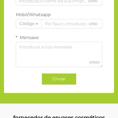
0/200
Móbil/Whatsapp
Código
0/100
Mensaxe
0/1000
Enviar
fornecedor de envases cosméticos