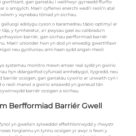
gwrthiant, gan ganiatáu i weithwyr gyrraedd ffurfio
r o amgylch. Mae'r cyflenwi enerchi wedi'i reoli'n atal
o cwlwm y wynebau tôniad yn sicrhau.
galluogi adolygu cyson o baramedrau tâpio optimyl ar
âp, y tymheratur, a'r pwysau gael eu calibradu'n
nhwysion barriêr, gan sicrhau perfformiad barriêr
chu. Mae'r unionder hwn yn dod yn enwedig gwerthfawr
enigol neu gynlluniau aml-haen sydd angen rheoli
ys systemau monitro mewn amser real sydd yn gwirio
temau hyn ddarganfod cyfuniad annhebygol, llygredd, neu
ad barriér ocsigen, gan ganiatáu cywirio ar unwaith cyn i
ad o reoli manwl a gwirio ansawdd yn gwneud tân
cywirrwydd barriér ocsigen a sicrhau.
m Berfformiad Barriér Gwell
ynol yn gwella'n sylweddol effeithlonrwydd y rhwystr
oses torgiannu yn tynnu ocsigen yr awyr o fewn y