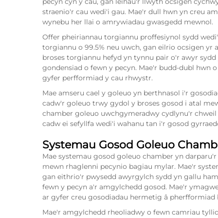
pecyn cyn y cau, gan leihau'r llwyth ocsigen cychw
straenio'r cau wedi'i gau. Mae'r dull hwn yn creu 
wynebu her llai o amrywiadau gwasgedd mewnol.
Offer pheiriannau torgiannu proffesiynol sydd wedi'
torgiannu o 99.5% neu uwch, gan eilrio ocsigen yr a
broses torgiannu hefyd yn tynnu pair o'r awyr sydd 
gondensiad o fewn y pecyn. Mae'r budd-dubl hwn o 
gyfer perfformiad y cau rhwystr.
Mae amseru cael y goleuo yn berthnasol i'r gosodia
cadw'r goleuo trwy gydol y broses gosod i atal me
chamber goleuo uwchgymeradwy cydlynu'r chweil go
cadw ei sefyllfa wedi'i wahanu tan i'r gosod gyrraedd
Systemau Gosod Goleuo Chamb
Mae systemau gosod goleuo chamber yn darparu'r
mewn rhaglenni pecynio bagiau mylar. Mae'r syste
gan eithrio'r pwysedd awyrgylch sydd yn gallu hamg
fewn y pecyn a'r amgylchedd gosod. Mae'r ymagwe
ar gyfer creu gosodiadau hermetig â pherfformiad 
Mae'r amgylchedd rheoliadwy o fewn camriau tylli