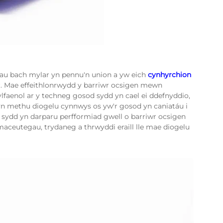
adau bach mylar yn pennu'n union a yw eich
cynhyrchion
r. Mae effeithlonrwydd y barriwr ocsigen mewn
faenol ar y techneg gosod sydd yn cael ei ddefnyddio,
 yn methu diogelu cynnwys os yw'r gosod yn caniatáu i
d sydd yn darparu perfformiad gwell o barriwr ocsigen
aceutegau, trydaneg a thrwyddi eraill lle mae diogelu