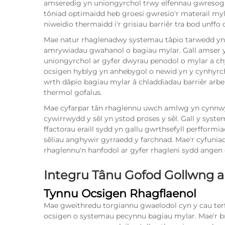
amseredig yn uniongyrchol trwy elfennau gwresogi 
tôniad optimaidd heb groesi gwresio'r materail myla
niweidio thermaidd i'r grisiau barriêr tra bod unff
Mae natur rhaglenadwy systemau tâpio tarwedd yn 
amrywiadau gwahanol o bagiau mylar. Gall amser y t
uniongyrchol ar gyfer dwyrau penodol o mylar a chy
ocsigen hyblyg yn anhebygol o newid yn y cynhyr
wrth dâpio bagiau mylar â chladdiadau barriêr arb
thermol gofalus.
Mae cyfarpar tân rhaglennu uwch amlwg yn cynnw
cywirrwydd y sêl yn ystod proses y sêl. Gall y sys
ffactorau eraill sydd yn gallu gwrthsefyll perfformi
sêliau anghywir gyrraedd y farchnad. Mae'r cyfuni
rhaglennu'n hanfodol ar gyfer rhagleni sydd angen 
Integru Tânu Gofod Gollwng a
Tynnu Ocsigen Rhagflaenol
Mae gweithredu torgiannu gwaelodol cyn y cau terf
ocsigen o systemau pecynnu bagiau mylar. Mae'r br