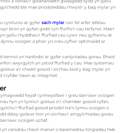
ynnol a lleihau'r gwahaniaeth gwasgedd sydd yn gallu
amgylchedd ble mae priodoleddau rhwystr y bag mylar yn
u cynllunio ar gyfer
sach mylar
ceir fel arfer lefelau
wyr bron yn gyfan gwbl cyn ffurfio'r cau terfynol. Mae'r
yn gallu rhyddhau'r ffurfiad cau cywir neu gyfrannu at
dynnu ocsigen a phair yn creu cyflwr optimaidd ar
d termol yn hanfodol ar gyfer canlyniadau gorau. Rhaid
wnfori awyrgylch yn ystod ffurfiad y cau. Mae systemau
leuo a'r chweil gosod i sicrhau bod y bag mylar yn
 cryfder llawn ac integritet.
er
 ymagwedd fwyaf cynhwysfawr i greu barriawr ocsigen
mau hyn yn tynnu'r goleuo o'r chamber gosod cyfan,
ylchu'r ffurfiad gosod priodol tra'n tynnu ocsigen o
dd ddwy-goleuo hon yn sicrhau'r amgylchiadau gorau
barriawr ocsigen uchaf.
d yn caniatáu rheoli manwl o baramedrau torgiadau heb