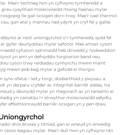
ar. Mae'r techneg hon yn cyflwyno tymheredd a
n greu cysylltiad moleciwlaidd rhwng haenau mylar
rosgopig lle gall ocsigen dorri trwy. Mae'r cael thermol
au, gan atal y mannau nad ydynt yn cryf fel y gallai
ibynio ar reoli uniongyrchol o'r tymheredd, sydd fel
 ar gyfer deunyddiau mylar safonol. Mae amser cyson
 gyrraedd cyfusion optimaidd heb dirwedd y nodweddion
esiynol yn aml yn defnyddio torgiwrion band neu
edrau cyson trwy reidiadau cynhyrchu mewn maint
lyg mewn pob bag mylar a gafodd ei thorgio.
ylw ofalus i led y torgi, dosbarthiad y pwysau, a
dr yn darparu cryfder ac integritet barriêr addas, tra
eud y deunydd mylar yn rhagorach ac yn tanseilio ei
iadig yn caniatáu i'r strwythur moleciwlaidd sefydlu,
yfer effeithlonrwydd barriêr ocsigen yn y pen draw.
 Uniongyrchol
iadol dros broses y tôniad, gan ei wneud yn enwedig
n ceisio bagiau mylar. Mae'r dull hwn yn cyflwyno tân