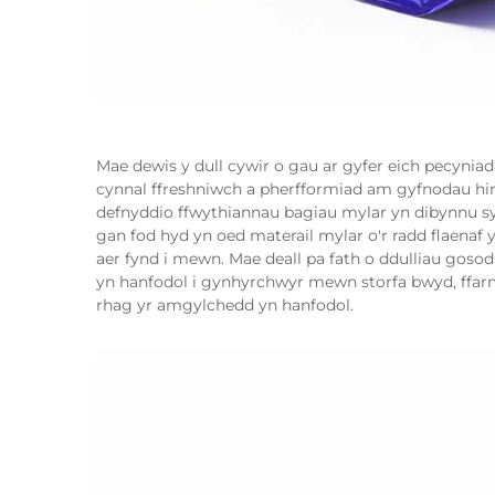
Mae dewis y dull cywir o gau ar gyfer eich pecyni
cynnal ffreshniwch a pherfformiad am gyfnodau hi
defnyddio ffwythiannau bagiau mylar yn dibynnu syl
gan fod hyd yn oed materail mylar o'r radd flaenaf
aer fynd i mewn. Mae deall pa fath o ddulliau goso
yn hanfodol i gynhyrchwyr mewn storfa bwyd, ffarm
rhag yr amgylchedd yn hanfodol.