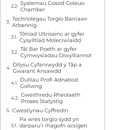
Systemau Gosod Goleuo
Chamber
Technolegau Torgio Barriawr
Arbennig
Tôniad Ultrisainc ar gyfer
Cysylltiad Moleciwlaidd
Tâl Bar Poeth ar gyfer
Cymwysiadau Diwylliannol
Dilysu Cyfanrwydd y Tâp a
Gwarant Ansawdd
Dulliau Profi Adnabod
Gollwng
Gweithredu Rheolaeth
Proses Statystig
Cwestiynau Cyffredin
Pa wres torgio sydd yn
darparu'r rhagofn ocsigen