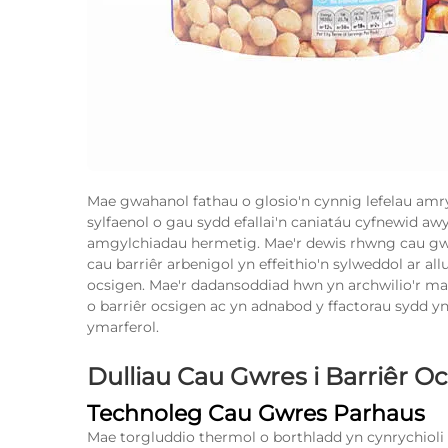
Mae gwahanol fathau o glosio'n cynnig lefelau amry
sylfaenol o gau sydd efallai'n caniatáu cyfnewid aw
amgylchiadau hermetig. Mae'r dewis rhwng cau gwr
cau barriêr arbenigol yn effeithio'n sylweddol ar 
ocsigen. Mae'r dadansoddiad hwn yn archwilio'r m
o barriêr ocsigen ac yn adnabod y ffactorau sydd 
ymarferol.
Dulliau Cau Gwres i Barriêr O
Technoleg Cau Gwres Parhaus
Mae torgluddio thermol o borthladd yn cynrychiol