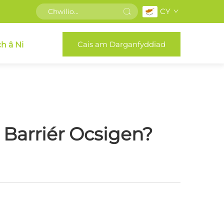
CY
Cais am Darganfyddiad
h â Ni
 Barriér Ocsigen?