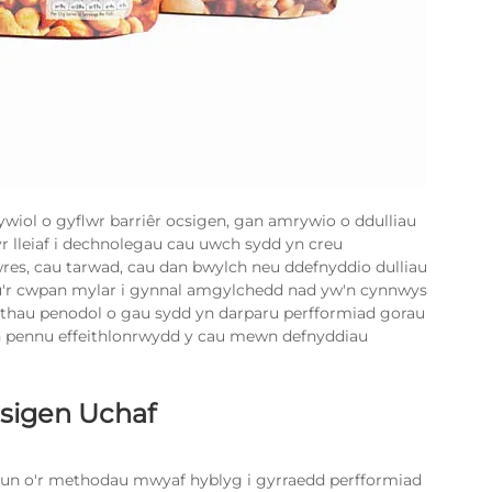
wiol o gyflwr barriêr ocsigen, gan amrywio o ddulliau
yr lleiaf i dechnolegau cau uwch sydd yn creu
es, cau tarwad, cau dan bwylch neu ddefnyddio dulliau
allu'r cwpan mylar i gynnal amgylchedd nad yw'n cynnwys
athau penodol o gau sydd yn darparu perfformiad gorau
yn pennu effeithlonrwydd y cau mewn defnyddiau
csigen Uchaf
i un o'r methodau mwyaf hyblyg i gyrraedd perfformiad