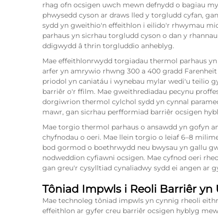
rhag ofn ocsigen uwch mewn defnydd o bagiau myl
phwysedd cyson ar draws lled y torgludd cyfan, ga
sydd yn gweithio'n effeithlon i eilido'r rhwymau mic
parhaus yn sicrhau torgludd cyson o dan y rhannau c
ddigwydd â thrin torgluddio anheblyg.
Mae effeithlonrwydd torgiadau thermol parhaus yn d
arfer yn amrywio rhwng 300 a 400 gradd Farenheit
priodol yn caniatáu i wynebau mylar wedi'u teilio
barriêr o'r ffilm. Mae gweithrediadau pecynu proff
dorgiwrion thermol cylchol sydd yn cynnal param
mawr, gan sicrhau perfformiad barriêr ocsigen hyb
Mae torgio thermol parhaus o ansawdd yn gofyn am s
chyfnodau o oeri. Mae llein torgio o leiaf 6–8 milime
bod gormod o boethrwydd neu bwysau yn gallu gwn
nodweddion cyfiawni ocsigen. Mae cyfnod oeri rheol
gan greu'r cysylltiad cynaliadwy sydd ei angen ar g
Tôniad Impwls i Reoli Barriêr yn
Mae technoleg tôniad impwls yn cynnig rheoli eithr
effeithlon ar gyfer creu barriêr ocsigen hyblyg mew