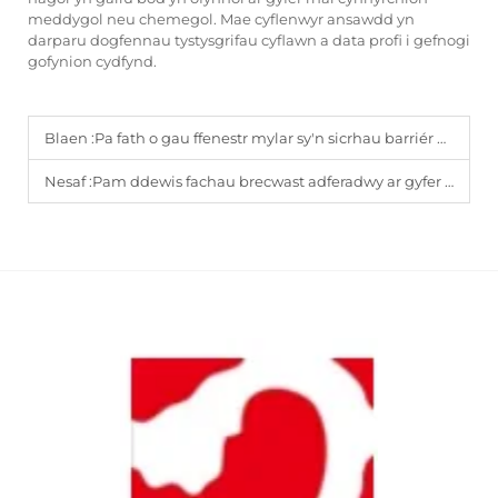
meddygol neu chemegol. Mae cyflenwyr ansawdd yn
darparu dogfennau tystysgrifau cyflawn a data profi i gefnogi
gofynion cydfynd.
Blaen :
Pa fath o gau ffenestr mylar sy'n sicrhau barriér ocsigen?
Nesaf :
Pam ddewis fachau brecwast adferadwy ar gyfer defnyddwyr sydd yn symud o le i le?