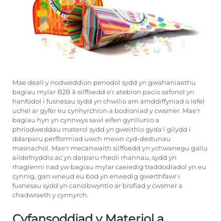
Mae deall y nodweddion penodol sydd yn gwahaniaethu
bagiau mylar B2B â silffoedd o'r atebion pacio safonol yn
hanfodol i fusnesau sydd yn chwilio am amddiffyniad o lefel
uchel ar gyfer eu cynhyrchion a bodloniad y cwsmer. Mae'r
bagiau hyn yn cynnwys sawl elfen gynllunio a
phriodweddau materol sydd yn gweithio gyda'i gilydd i
ddarparu perfformiad uwch mewn cyd-destunau
masnachol. Mae'r mecanwaith silffoedd yn ychwanegu gallu
aildefnyddio ac yn darparu rheoli rhannau, sydd yn
rhaglenni nad yw bagiau mylar caeiedig traddodiadol yn eu
cynnig, gan wneud eu bod yn enwedig gwerthfawr i
fusnesau sydd yn canolbwyntio ar brofiad y cwsmer a
chadwraeth y cynnyrch.
Cyfansoddiad y Materiol a