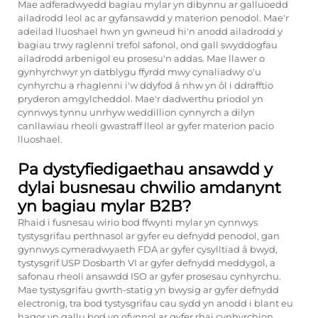
Mae adferadwyedd bagiau mylar yn dibynnu ar galluoedd
ailadrodd leol ac ar gyfansawdd y materion penodol. Mae'r
adeilad lluoshael hwn yn gwneud hi'n anodd ailadrodd y
bagiau trwy raglenni trefol safonol, ond gall swyddogfau
ailadrodd arbenigol eu prosesu'n addas. Mae llawer o
gynhyrchwyr yn datblygu ffyrdd mwy cynaliadwy o'u
cynhyrchu a rhaglenni i'w ddyfod â nhw yn ôl i ddrafftio
pryderon amgylcheddol. Mae'r dadwerthu priodol yn
cynnwys tynnu unrhyw weddillion cynnyrch a dilyn
canllawiau rheoli gwastraff lleol ar gyfer materion pacio
lluoshael.
Pa dystyfiedigaethau ansawdd y
dylai busnesau chwilio amdanynt
yn bagiau mylar B2B?
Rhaid i fusnesau wirio bod ffwynti mylar yn cynnwys
tystysgrifau perthnasol ar gyfer eu defnydd penodol, gan
gynnwys cymeradwyaeth FDA ar gyfer cysylltiad â bwyd,
tystysgrif USP Dosbarth VI ar gyfer defnydd meddygol, a
safonau rheoli ansawdd ISO ar gyfer prosesau cynhyrchu.
Mae tystysgrifau gwrth-statig yn bwysig ar gyfer defnydd
electronig, tra bod tystysgrifau cau sydd yn anodd i blant eu
hagor yn gallu bod yn ofynnol ar gyfer rhai cynhyrchion