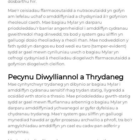
dosbarthu hir.
Mae'r ceisiadau ffarmaceutaidd a nutraceutaidd yn gofyn
am lefelau uchaf o amddiffyniad a chydsyniad â'r gofynion
rheoleuol caeth. Mae bagiau Mylar yn darparu
priodoleddau'r barriar angenrheidiol i amddiffyn cydranau
gweithredol rhag dirwedd, tra bod y system gau silffin yn
galluogi dosio rheoliadwy a rheoli rhan. Mae nodweddion y
fath sydd yn dangos eu bod wedi eu taro (tamper-evident)
sydd ar gael mewn cynlluniau uwch o bagiau Mylar yn
cefnogi cydsyniad â rheoliadau diogelwch ffarmaceutaidd a
gofynion diogelwch cleifion.
Pecynu Diwylliannol a Thrydaneg
Mae cynhyrchwyr trydaneg yn dibynio ar bagiau Mylar i
amddiffyn cydranau sensitif rhag trydan statig, llygredd a
ocsidâd wrth storio a thrasio. Mae priodoleddau gwrth-statig
sydd ar gael mewn ffurfiannau arbennig o bagiau Mylar yn
darparu amddiffyniad ychwanegol ar gyfer dyfeisiau a
chydranau trydaneg. Mae'r system gau silffin yn galluogi
mynediad hawdd ar gyfer prosesau archwilio a phrofi, tra bo'r
amgylchiadau amddiffyn yn cael eu cadw pan adferir y
pecynnau.