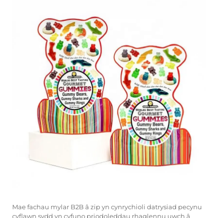
Mae fachau mylar B2B â zip yn cynrychioli datrysiad pecynu
cyflawn sydd yn cyfuno priodoleddau rhaglennu uwch â