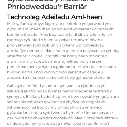
Phriodweddau'r Barriâr
Technoleg Adeiladu Aml-haen
Mae sylfaen unrhyw fag mylar effeithlon yn gorwedd yn ei
gynllun aml-haen rhaglennol sydd yn darparu diogelwch
barriêr eithriadol. Mae bagiau mylar B2B â zip fel arfer yn
cynnwys cyfuniad o haenau polyester, alwminiwm a
pholyethylen sydd pob un yn cyfrannu priodoleddau
amddiffyn penodol. Mae'r haen allanol o polyester yn cynnig
ymarferiad a chyfle i argraffu, tra bod y haen mewnol o
alwminiwm yn creu barriêr anghyffredinol yn erbyn
peneithrau oer, cymylau a goleuadau. Mae'r dull aml-haen
hwn yn sicrhau bod cynhyrchion sensitif yn cadw eu
ansawdd a'u hamser cadwraeth trwy gyfnodau storio hir.
Gall hyd a trefniad y stratau hyn gael eu cyfaddasu yn
seiliedig ar ofogiadau busnes penodol ac ar sensitifedd y
cynnyrch. Efallai y bydd rhaglenni trwm-gwaith yn gofyn am
stratau alwminiwm tywarrach a chyflwrion diogelwch
ychwanegol, tra bod cynnyrch ysgafn-gau yn elwa o
gyfuniadau stratau sydd wedi'u hymarfer i leihau costau'r
deunydd heb chwyddo'r diogelwch. Mae'r integriad llifadwy
o'r deunydd hyn yn creu bag mylar sydd yn perfformio'n