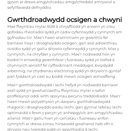
gyson ar draws amgylchiadau amgylcheddol amrywiol a
sefyllfaoedd defnyddio.
Gwrthdroadwydd ocsigen a chwyni
Mae ffwyntiau mylar B2B â chrysffordd yn arwain yn creu
gofodau rheoliadol sydd yn cadw cyfanrwydd y cynnyrch am
gyfnodau hir. Mae'r haen alwminiwm yn gweithio fel
barriawr llwyr i drosglwyddo ocsigen, gan atal adweithiau
ocsidio sydd yn gallu dirywio cyfanrwydd y cynnyrch, blas y
cynnyrch, na chryfder y cynnyrch. Mae'r nodwedd hon yn
bodoli'n enwedig gwerthfawr i fusnesau sydd yn trafod â
chynnyrch sensitif fel cyffrediniant meddygol, bwydydd
arbennig, na chydranau electronig sydd yn dirywio'n gyntaf
pan fyddant yn cael eu boddi mewn ocsigen atmosfferig.
Mae'r gwrthdroadwydd i lechi hefyd yn nodwedd barriawr
arall sydd yn gwahaniaethu ffwyntiau mylar o safon
proffesiynol oddi wrth opsiynau pecynu traddodiadol. Mae'r
haen mewn polyethylen yn darparu gwrthdroadwydd
rhagorol i drosglwyddo parâu lechi, gan gynnal lefelau lechi
optimaidd o fewn y pecyn yn anhepgylch am amgylchiadau
allanol. Mae'r gallu hwn yn caniatáu i fusnesau anfon
cynnyrch ar draws zonau hinsawdd gwahanol heb ofn o
dirywio neu lygredd sydd yn gysylltiedig â lechi.