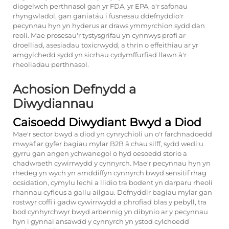
diogelwch perthnasol gan yr FDA, yr EPA, a'r safonau
rhyngwladol, gan ganiatáu i fusnesau ddefnyddio'r
pecynnau hyn yn hyderus ar draws ymmyrchion sydd dan
reoli. Mae prosesau'r tystysgrifau yn cynnwys profi ar
droelliad, asesiadau toxicrwydd, a thrin o effeithiau ar yr
amgylchedd sydd yn sicrhau cydymffurfiad llawn â'r
rheoliadau perthnasol.
Achosion Defnydd a
Diwydiannau
Caisoedd Diwydiant Bwyd a Diod
Mae'r sector bwyd a diod yn cynrychioli un o'r farchnadoedd
mwyaf ar gyfer bagiau mylar B2B â chau silff, sydd wedi'u
gyrru gan angen ychwanegol o hyd oesoedd storio a
chadwraeth cywirrwydd y cynnyrch. Mae'r pecynnau hyn yn
rhedeg yn wych yn amddiffyn cynnyrch bwyd sensitif rhag
ocsidation, cymylu lechi a llidio tra bodent yn darparu rheoli
rhannau cyfleus a gallu ailgau. Defnyddir bagiau mylar gan
rostwyr coffi i gadw cywirrwydd a phrofiad blas y pebyll, tra
bod cynhyrchwyr bwyd arbennig yn dibynio ar y pecynnau
hyn i gynnal ansawdd y cynnyrch yn ystod cylchoedd