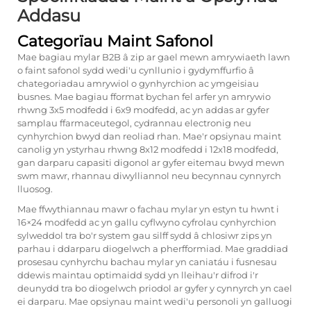
Addasu
Categorïau Maint Safonol
Mae bagiau mylar B2B â zip ar gael mewn amrywiaeth lawn
o faint safonol sydd wedi'u cynllunio i gydymffurfio â
chategoriadau amrywiol o gynhyrchion ac ymgeisiau
busnes. Mae bagiau fformat bychan fel arfer yn amrywio
rhwng 3x5 modfedd i 6x9 modfedd, ac yn addas ar gyfer
samplau ffarmaceutegol, cydrannau electronig neu
cynhyrchion bwyd dan reoliad rhan. Mae'r opsiynau maint
canolig yn ystyrhau rhwng 8x12 modfedd i 12x18 modfedd,
gan darparu capasiti digonol ar gyfer eitemau bwyd mewn
swm mawr, rhannau diwylliannol neu becynnau cynnyrch
lluosog.
Mae ffwythiannau mawr o fachau mylar yn estyn tu hwnt i
16×24 modfedd ac yn gallu cyflwyno cyfrolau cynhyrchion
sylweddol tra bo'r system gau silff sydd â chlosiwr zips yn
parhau i ddarparu diogelwch a pherfformiad. Mae graddiad
prosesau cynhyrchu bachau mylar yn caniatáu i fusnesau
ddewis maintau optimaidd sydd yn lleihau'r difrod i'r
deunydd tra bo diogelwch priodol ar gyfer y cynnyrch yn cael
ei darparu. Mae opsiynau maint wedi'u personoli yn galluogi