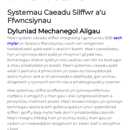
Systemau Caeadu Silffwr a'u
Ffwncsiynau
Dyluniad Mechanegol Ailgau
Mae'r system caeadu silffwr integredig i gynlluniau B2B
sach
mylar
yn darparu ffwncsiynau uwch na'r amgenion
traddodiadol sydd wedi'u sealio'n boeth. Mae'r caeadiadau
hyn yn cynnwys dant sydd yn rhwymo'i gilydd neu
fechanegau sildiwr sydd yn creu sealiau aer-tân tra bod agor
a chau ailadroddol yn bosibl. Mae'r systemau caeadu sydd
wedi'u peirianu â phrecisiwn yn cadw eu harwyddocâd
sealio hyd yn oed ar ôl cannoedd o ddefnydd, gan sicrhau
diogelwch y cynnyrch am hir oes a phoblogrwydd y cwsmer.
Mae systemau silffwr proffesiynol yn cynnwys elfennau
cryfderu o amgylch y rhan gau i atal cyngresiad straen a
phwyntiau methiant posibl. Mae'r broses integru yn cynnwys
technegau sealio boeth gofalus sydd yn uno'r assembliad
silffwr i gorff y bag mylar heb dorri'r priodoleddau barriêr.
Mae'r integru llifedig hwn yn sicrhau bod y rhan gau yn
cadw'r un nodweddion diogelwch â'r adran arall o strwythur
y bag.