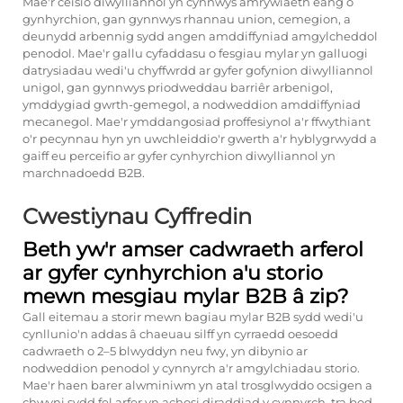
Mae'r ceisio diwylliannol yn cynnwys amrywiaeth eang o
gynhyrchion, gan gynnwys rhannau union, cemegion, a
deunydd arbennig sydd angen amddiffyniad amgylcheddol
penodol. Mae'r gallu cyfaddasu o fesgiau mylar yn galluogi
datrysiadau wedi'u chyffwrdd ar gyfer gofynion diwylliannol
unigol, gan gynnwys priodweddau barriêr arbenigol,
ymddygiad gwrth-gemegol, a nodweddion amddiffyniad
mecanegol. Mae'r ymddangosiad proffesiynol a'r ffwythiant
o'r pecynnau hyn yn uwchleiddio'r gwerth a'r hyblygrwydd a
gaiff eu perceifio ar gyfer cynhyrchion diwylliannol yn
marchnadoedd B2B.
Cwestiynau Cyffredin
Beth yw'r amser cadwraeth arferol
ar gyfer cynhyrchion a'u storio
mewn mesgiau mylar B2B â zip?
Gall eitemau a storir mewn bagiau mylar B2B sydd wedi'u
cynllunio'n addas â chaeuau silff yn cyrraedd oesoedd
cadwraeth o 2–5 blwyddyn neu fwy, yn dibynio ar
nodweddion penodol y cynnyrch a'r amgylchiadau storio.
Mae'r haen barer alwminiwm yn atal trosglwyddo ocsigen a
chwyni sydd fel arfer yn achosi diraddiad y cynnyrch, tra bod