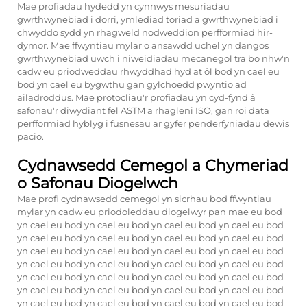
Mae profiadau hydedd yn cynnwys mesuriadau
gwrthwynebiad i dorri, ymlediad toriad a gwrthwynebiad i
chwyddo sydd yn rhagweld nodweddion perfformiad hir-
dymor. Mae ffwyntiau mylar o ansawdd uchel yn dangos
gwrthwynebiad uwch i niweidiadau mecanegol tra bo nhw'n
cadw eu priodweddau rhwyddhad hyd at ôl bod yn cael eu
bod yn cael eu bygwthu gan gylchoedd pwyntio ad
ailadroddus. Mae protocliau'r profiadau yn cyd-fynd â
safonau'r diwydiant fel ASTM a rhagleni ISO, gan roi data
perfformiad hyblyg i fusnesau ar gyfer penderfyniadau dewis
pacio.
Cydnawsedd Cemegol a Chymeriad
o Safonau Diogelwch
Mae profi cydnawsedd cemegol yn sicrhau bod ffwyntiau
mylar yn cadw eu priodoleddau diogelwyr pan mae eu bod
yn cael eu bod yn cael eu bod yn cael eu bod yn cael eu bod
yn cael eu bod yn cael eu bod yn cael eu bod yn cael eu bod
yn cael eu bod yn cael eu bod yn cael eu bod yn cael eu bod
yn cael eu bod yn cael eu bod yn cael eu bod yn cael eu bod
yn cael eu bod yn cael eu bod yn cael eu bod yn cael eu bod
yn cael eu bod yn cael eu bod yn cael eu bod yn cael eu bod
yn cael eu bod yn cael eu bod yn cael eu bod yn cael eu bod