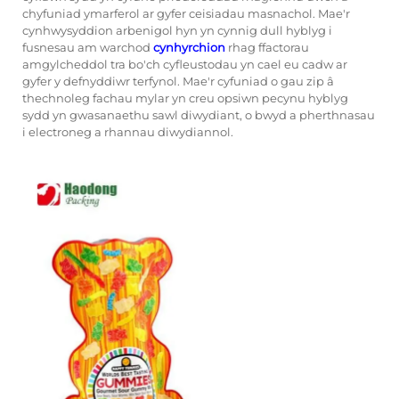
chyfuniad ymarferol ar gyfer ceisiadau masnachol. Mae'r
cynhwysyddion arbenigol hyn yn cynnig dull hyblyg i
fusnesau am warchod
cynhyrchion
rhag ffactorau
amgylcheddol tra bo'ch cyfleustodau yn cael eu cadw ar
gyfer y defnyddiwr terfynol. Mae'r cyfuniad o gau zip â
thechnoleg fachau mylar yn creu opsiwn pecynu hyblyg
sydd yn gwasanaethu sawl diwydiant, o bwyd a pherthnasau
i electroneg a rhannau diwydiannol.