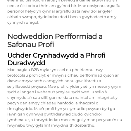
elfennau brandio yn aros yn bywiog a darllenadwy hyd yn
oed ar ôl storio a thrin am gyfnod hir. Mae opsiynau argraffu
personol hefyd yn cynnal argraffu data newidol ar gyfer
olrhain swmpo, dyddiadau dod i ben a gwybodaeth am y
cynnyrch unigol.
Nodweddion Perfformiad a
Safonau Profi
Uchder Crynhadwydd a Phrofi
Duradwydd
Mae bagiau B2B mylar yn cael eu pheiriannu trwy
brotocolau profi cryf, er mwyn sicrhau perfformiad cyson ar
draws amrywiaeth o amgylchiadau gweithredu a
sefyllfaoedd pwysau. Mae profi cryfder y sêl yn mesur y grym
sydd ei angen i wahanu'r ymylau sydd wedi'u sêlio â
chynnydd a'r cau silff, gan roi data maintol am integritet y
pecyn dan amgylchiadau hanfodol a rhagorol o
drosglwyddo. Mae'r profi hyn yn symudio pwysau byd go
iawn gan gynnwys gwrthdrawiad cludo, cylchdroi
tymheratur, a thrwyddedau mecanegol y mae pecynau'n eu
hwynebu trwy gyfanrif rhwydwaith dosbarthu.