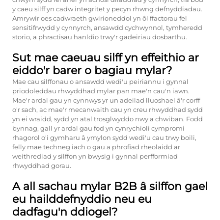
y caeu silff yn cadw integritet y pecyn rhwng defnyddiadau.
Amrywir oes cadwraeth gwirioneddol yn ôl ffactorau fel
sensitifrwydd y cynnyrch, ansawdd cychwynnol, tymheredd
storio, a phractisau hanldio trwy'r gadeiriau dosbarthu.
Sut mae caeuau silff yn effeithio ar
eiddo'r barer o bagiau mylar?
Mae cau silffonau o ansawdd wedi'u peiriannu i gynnal
priodoleddau rhwyddhad mylar pan mae'n cau'n iawn.
Mae'r ardal gau yn cynnwys yr un adeilad lluoshael â'r corff
o'r sach, ac mae'r mecanwaith cau yn creu rhwyddhad sydd
yn ei wraidd, sydd yn atal trosglwyddo nwy a chwiban. Fodd
bynnag, gall yr ardal gau fod yn cynrychioli cympromi
rhagorol o'i gymharu â ymylon sydd wedi'u cau trwy boili,
felly mae techneg iach o gau a phrofiad rheolaidd ar
weithrediad y silffon yn bwysig i gynnal perfformiad
rhwyddhad gorau.
A all sachau mylar B2B â silffon gael
eu hailddefnyddio neu eu
dadfagu'n ddiogel?