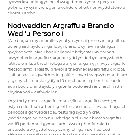
cydweddu uniongyrchol rhwng dimensiynau'r pecyn a
gofynion y cynnyrch, gan uwchderu effeithlonrwydd storio a
chostau anfon.
Nodweddion Argraffu a Brandio
Wedi'u Personoli
Mae bagiau mylar proffesiynol yn cynnal prosesau argraffu o
uchelgaeth sydd yn galluogi brandio cyflawn a dangos
gwybodaeth. Mae'r haen allanol o bolyester yn darparu
arwynebedd argraffu rhagorol sydd yn derbyn amrywiaeth o
fathau o inks a thechnolegau argraffu, gan gynnwys argraffu
fflecsograffig, argraffu gravior a thechnegau argraffu digidol.
Gall busnesau gweithredu graffeg llawn liw, gwybodaeth am
y cynnyrch, marcio cydfynd â rheoliadau a pherthnasoedd
adnabod y brand sydd yn gwella bodolaeth ar y farchnad a
chydnabod y defnyddiwr.
Yn ystod y proses argraffu, mae cyfleau argraffu uwch yn
estyn i effeithiau arbennig fel tinciau metel, lliwiau rhagorol
penodol a gorweddiadau testunig sydd yn creu
ymddangosiad pecynu uchelgeisiol. Mae'r broses argraffu
wedi'i peiriannu i gynnal adhesiwn a pherfformiad o
ansawdd trwy gydol oes y cynnyrch, gan sicrhau bod