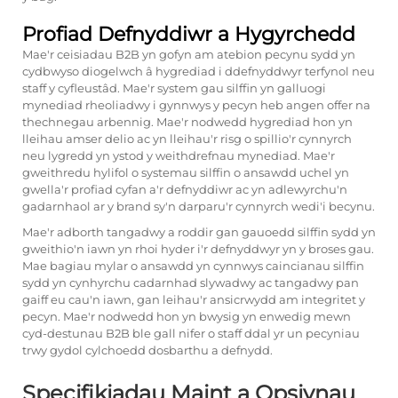
Profiad Defnyddiwr a Hygyrchedd
Mae'r ceisiadau B2B yn gofyn am atebion pecynu sydd yn
cydbwyso diogelwch â hygrediad i ddefnyddwyr terfynol neu
staff y cyfleustâd. Mae'r system gau silffin yn galluogi
mynediad rheoliadwy i gynnwys y pecyn heb angen offer na
thechnegau arbennig. Mae'r nodwedd hygrediad hon yn
lleihau amser delio ac yn lleihau'r risg o spillio'r cynnyrch
neu lygredd yn ystod y weithdrefnau mynediad. Mae'r
gweithredu hylifol o systemau silffin o ansawdd uchel yn
gwella'r profiad cyfan a'r defnyddiwr ac yn adlewyrchu'n
gadarnhaol ar y brand sy'n darparu'r cynnyrch wedi'i becynu.
Mae'r adborth tangadwy a roddir gan gauoedd silffin sydd yn
gweithio'n iawn yn rhoi hyder i'r defnyddwyr yn y broses gau.
Mae bagiau mylar o ansawdd yn cynnwys caincianau silffin
sydd yn cynhyrchu cadarnhad slywadwy ac tangadwy pan
gaiff eu cau'n iawn, gan leihau'r ansicrwydd am integritet y
pecyn. Mae'r nodwedd hon yn bwysig yn enwedig mewn
cyd-destunau B2B ble gall nifer o staff ddal yr un pecyniau
trwy gydol cylchoedd dosbarthu a defnydd.
Specifikiadau Maint a Opsiynau