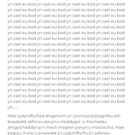
yn cael eu bod yn cael eu bod yn cael eu bod yn cael eu bod
yn cael eu bod yn cael eu bod yn cael eu bod yn cael eu bod
yn cael eu bod yn cael eu bod yn cael eu bod yn cael eu bod
yn cael eu bod yn cael eu bod yn cael eu bod yn cael eu bod
yn cael eu bod yn cael eu bod yn cael eu bod yn cael eu bod
yn cael eu bod yn cael eu bod yn cael eu bod yn cael eu bod
yn cael eu bod yn cael eu bod yn cael eu bod yn cael eu bod
yn cael eu bod yn cael eu bod yn cael eu bod yn cael eu bod
yn cael eu bod yn cael eu bod yn cael eu bod yn cael eu bod
yn cael eu bod yn cael eu bod yn cael eu bod yn cael eu bod
yn cael eu bod yn cael eu bod yn cael eu bod yn cael eu bod
yn cael eu bod yn cael eu bod yn cael eu bod yn cael eu bod
yn cael eu bod yn cael eu bod yn cael eu bod yn cael eu bod
yn cael eu bod yn cael eu bod yn cael eu bod yn cael eu bod
yn cael eu bod yn cael eu bod yn cael eu bod yn cael eu bod
yn cael eu bod yn cael eu bod yn cael eu bod yn cael eu bod
yn cael eu bod yn cael eu bod yn cael eu bod yn cael eu bod
yn cael eu bod yn cael eu bod yn cael eu bod yn cael eu bod
yn......
Mae cydymffurfiad diogelwch yn cynnwys tystysgrifau am
bwydydd, safonau pecynu meddygol, a rheoliadau
amgylcheddol sy'n rheoli rhagleni pecynu masnachol. Mae
bagiau mylar o ansawdd yn cydymffurfio â'r safonau