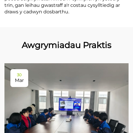
trin, gan leihau gwastraff a'r costau cysylltiedig ar
draws y cadwyn dosbarthu.
Awgrymiadau Praktis
30
Mar