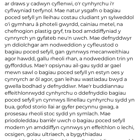
ar draws y cadwyn cyflenwi, o'r cynhyrchu i'r
cyflwyniad terfynol. Mae natur ysgafn o bagiau
poced sefyll yn lleihau costau cludiant yn sylweddol
o'i gymharu â photeli gwyrdd, cainiau metel, na
chefnogion plastig gryf, tra bod amddiffyniad y
cynnyrch yn gyfateb neu'n uwch. Mae defnyddwyr
yn ddiolchgar am nodweddion y cyfleustod o
bagiau poced sefyll, gan gynnwys mecanweithiau
agor hawdd, gallu rheoli rhan, a nodweddion trin yn
gyfforddus. Mae'r opsiynau ail-gau sydd ar gael
mewn sawl o bagiau poced sefyll yn estyn oes y
cynnyrch ar ôl agor, gan leihau wastiadau bwyd a
gwella bodhad y defnyddiwr. Mae'r buddiannau
effeithlonrwydd cynhyrchu o ddefnyddio bagiau
poced sefyll yn cynnwys llinellau cynhyrchu sydd yn
bua, gofod storio llai ar gyfer pecynnu gwag, a
prosesau rheoli stoc sydd yn symlach. Mae
priodoleddau barriêr uwch o bagiau poced sefyll
modern yn amddiffyn cynnwys yn effeithlon o lechi,
ocsigen, golau ultriaech, a bygythiadau