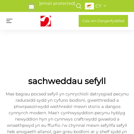
[email protected]
CY
Cais am Darganfyddiad
sachweddau sefyll
Mae bagiau pocsed sefyll yn cynrychioli datrysgiad pecynu
raduraidd sydd yn cyfuno bodloni, gweithrediad a
phwrpasolrwydd weithredol mewn storio a dangos
cynnyrch modern. Mae'r cynhwysyddion pecynu hyblyg
newyddion hyn yn cynnwys craftrwydd gwaelod a
wnaethpwyd yn eu ffurfio i'w chynnal mewn sefyllfa sefyll
heb anogaeth allanol, gan greu bodloni ar y shelf sydd yn