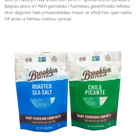
bagiau pocs o'r fath ganiatáu i fusnesau gweithredu lefelau
stoc digonol heb ymosodiadau mawr ar ofod tŵr, gan wella
llif arian a lleihau costau cynnal.