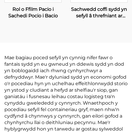
Rol o Ffilm Pacio i
Sachwedd coffi sydd yn
Sachedi Pocio i Bacio
sefyll â threfniant ar
gyfer pecio coffi,
sachwedd i geirn coffi
Mae bagiau poced sefyll yn cynnig nifer fawr o
fantais sydd yn eu gwneud yn ddewis sydd yn dod
yn boblogaidd iach rhwng cynhyrchwyr a
defnyddwyr. Mae'r dyluniad sydd yn economi gofod
o'r pocediau hyn yn uchelhau effeithlonrwydd storio
yn ystod y cludiant a hefyd ar shelfiau'r siop, gan
ganiatáu i fusnesau leihau costau logisteg tra'n
cynyddu gwelededd y cynnyrch. Wnaethpoch y
pocediau sefyll fel containeriau gryf, maen nhw'n
cydfynd â chynnwys y cynnyrch, gan eilori gofod a
chynhyrchu llai o deithluniau pecynnu. Mae'r
hyblygrwydd hon yn tarwedu ar gostau sylweddol