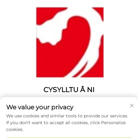
CYSYLLTU Â NI
Add: Rhif 1346, Heol Fenghuangshan, Yangting, Dinas
We value your privacy
Weihai, Provins o Shandong, Tsieina.
We use cookies and similar tools to provide our services.
Ffôn:
0631 5900466
If you don't want to accept all cookies, click Personalize
E-bost:
[email protected]
cookies.