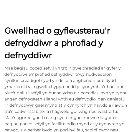
Gwellhad o gyfleusterau'r
defnyddiwr a phrofiad y
defnyddiwr
Mae bagiau poced sefyll yn troi'r gweithrediad ar gyfer y
defnyddiwr a'r profiad defnyddiwr trwy nodweddion
cynllun creadigol sydd yn delio â anghenion pob dydd
ymarferol tra'n gwella hygyrchedd y cynnyrch a'r haelioni.
Mae'r gallu i sefyll yn hunanlydan o'r pocediau hyn yn tynnu
angen cefnogaeth allanol wrth eu defnyddio, gan ganiatáu
i'r defnyddwyr gael mynd at y cynnyrch yn hawdd â llaw un
tra'n cadw'r stablter a rhagweld gollwng neu wastraffu.
Mae'r agoredigaeth eang sydd ar gael mewn rhagor o
bagiau poced sefyll yn faciliteiddio mynd at y cynnyrch yn
hawdd, a whether bydd yn pori hylifau, scoipi pwdr neu