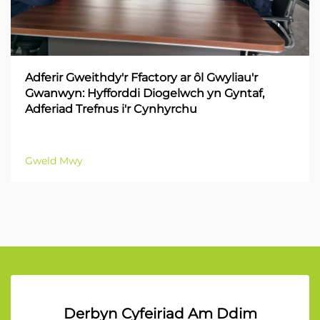
Adferir Gweithdy'r Ffactory ar ôl Gwyliau'r
Gwanwyn: Hyfforddi Diogelwch yn Gyntaf,
Adferiad Trefnus i'r Cynhyrchu
Gweld Mwy
Derbyn Cyfeiriad Am Ddim