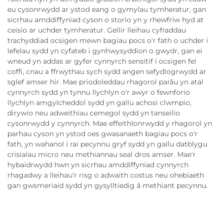
eu cysonrwydd ar ystod eang o gymylau tymheratur, gan
sicrhau amddiffyniad cyson o storio yn y rhewfriw hyd at
ceisio ar uchder tymheratur. Gellir lleihau cyfraddau
trachyddiad ocsigen mewn bagiau pocs o'r fath o uchder i
lefelau sydd yn cyfateb i gynhwysyddion o gwydr, gan ei
wneud yn addas ar gyfer cynnyrch sensitif i ocsigen fel
coffi, cnau a ffrwythau sych sydd angen sefydlogrwydd ar
sglef amser hir. Mae priodoleddau rhagorol parâu yn atal
cynnyrch sydd yn tynnu llychlyn o'r awyr o fewnforio
llychlyn amgylcheddol sydd yn gallu achosi clwmpio,
dirywio neu adweithiau cemegol sydd yn tanseilio
cysonrwydd y cynnyrch. Mae effeithlonrwydd y rhagorol yn
parhau cyson yn ystod oes gwasanaeth bagiau pocs o'r
fath, yn wahanol i rai pecynnu gryf sydd yn gallu datblygu
crisialau micro neu methiannau seal dros amser. Mae'r
hybaidrwydd hwn yn sicrhau amddiffyniad cynnyrch
rhagadwy a lleihau'r risg o adwaith costus neu ohebiaeth
gan gwsmeriaid sydd yn gysylltiedig â methiant pecynnu.