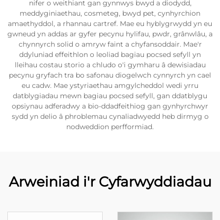
nifer o weithiant gan gynnwys bwyd a diodydd,
meddyginiaethau, cosmeteg, bwyd pet, cynhyrchion
amaethyddol, a rhannau cartref. Mae eu hyblygrwydd yn eu
gwneud yn addas ar gyfer pecynu hylifau, pwdr, grânwlâu, a
chynnyrch solid o amryw faint a chyfansoddair. Mae'r
ddyluniad effeithlon o leoliad bagiau pocsed sefyll yn
lleihau costau storio a chludo o'i gymharu â dewisiadau
pecynu gryfach tra bo safonau diogelwch cynnyrch yn cael
eu cadw. Mae ystyriaethau amgylcheddol wedi yrru
datblygiadau mewn bagiau pocsed sefyll, gan ddatblygu
opsiynau adferadwy a bio-ddadfeithiog gan gynhyrchwyr
sydd yn delio â phroblemau cynaliadwyedd heb dirmyg o
nodweddion perfformiad.
Arweiniad i'r Cyfarwyddiadau