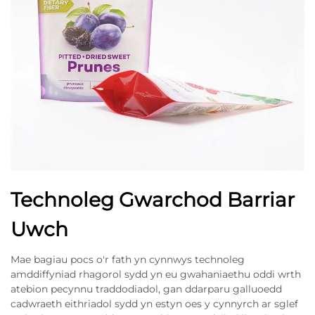
Technoleg Gwarchod Barriar
Uwch
Mae bagiau pocs o'r fath yn cynnwys technoleg
amddiffyniad rhagorol sydd yn eu gwahaniaethu oddi wrth
atebion pecynnu traddodiadol, gan ddarparu galluoedd
cadwraeth eithriadol sydd yn estyn oes y cynnyrch ar sglef