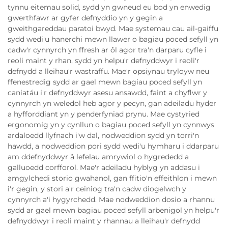
tynnu eitemau solid, sydd yn gwneud eu bod yn enwedig
gwerthfawr ar gyfer defnyddio yn y gegin a
gweithgareddau paratoi bwyd. Mae systemau cau ail-gaiffu
sydd wedi'u hanerchi mewn llawer o bagiau poced sefyll yn
cadw'r cynnyrch yn ffresh ar ôl agor tra'n darparu cyfle i
reoli maint y rhan, sydd yn helpu'r defnyddwyr i reoli'r
defnydd a lleihau'r wastraffu. Mae'r opsiynau tryloyw neu
ffenestredig sydd ar gael mewn bagiau poced sefyll yn
caniatáu i'r defnyddwyr asesu ansawdd, faint a chyflwr y
cynnyrch yn weledol heb agor y pecyn, gan adeiladu hyder
a hyfforddiant yn y penderfyniad prynu. Mae cystyried
ergonomig yn y cynllun o bagiau poced sefyll yn cynnwys
ardaloedd llyfnach i'w dal, nodweddion sydd yn torri'n
hawdd, a nodweddion pori sydd wedi'u hymharu i ddarparu
am ddefnyddwyr â lefelau amrywiol o hygrededd a
galluoedd corfforol. Mae'r adeiladu hyblyg yn addasu i
amgylchedi storio gwahanol, gan ffitio'n effeithlon i mewn
i'r gegin, y stori a'r ceiniog tra'n cadw diogelwch y
cynnyrch a'i hygyrchedd. Mae nodweddion dosio a rhannu
sydd ar gael mewn bagiau poced sefyll arbenigol yn helpu'r
defnyddwyr i reoli maint y rhannau a lleihau'r defnydd