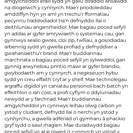
amgylcheddol eraill sydd yn gallu diraddio ansawdd
na diogelwch y cynnyrch. Mae'r priodoleddau
amddiffyn hyn yn aml yn trechu'r fformatiau
pecynnu traddodiadol tra'n defnyddio llai o
deithluniau angenrheidiol. Mae bagiau poced sefyll
yn addas ar gyfer amrywiaeth o systemau cau, gan
gynnwys sealio gwres, cloi zip, twlliau, a gosodiadau
arbennig sydd yn gwella profiad y defnyddiwr a
gwahaniaethu'r brand. Mae'r buddiannau
marchnata o bagiau poced sefyll yn sylweddol, gan
gynnig arwynebau printio mawr ar gyfer brandio,
gwybodaeth am y cynnyrch, a negeseuon hybu
sydd yn creu effaith cryf ar y shelf. Mae technolegau
argraffu digidol yn caniatáu personoli bach-batch yn
effeithlon o ran cost, a profi cyflym o ddyluniadau
newydd ar y farchnad. Mae'r buddiannau
amgylcheddol yn cynnwys leihau olwg carbon yn
ystod y cludiant, defnydd llai o nerchi yn ystod y
cynhyrchu, a gwella adferiad o'i gymharu â phackio
gryf sydd o sawl rhaglen. Mae duradwydd bagiau
poced sefyll yn atal niwed i'r cynnyrch yn ystod y