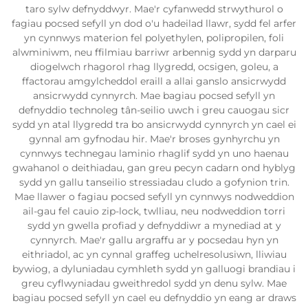
taro sylw defnyddwyr. Mae'r cyfanwedd strwythurol o
fagiau pocsed sefyll yn dod o'u hadeilad llawr, sydd fel arfer
yn cynnwys materion fel polyethylen, polipropilen, foli
alwminiwm, neu ffilmiau barriwr arbennig sydd yn darparu
diogelwch rhagorol rhag llygredd, ocsigen, goleu, a
ffactorau amgylcheddol eraill a allai ganslo ansicrwydd
ansicrwydd cynnyrch. Mae bagiau pocsed sefyll yn
defnyddio technoleg tân-seilio uwch i greu cauogau sicr
sydd yn atal llygredd tra bo ansicrwydd cynnyrch yn cael ei
gynnal am gyfnodau hir. Mae'r broses gynhyrchu yn
cynnwys technegau laminio rhaglif sydd yn uno haenau
gwahanol o deithiadau, gan greu pecyn cadarn ond hyblyg
sydd yn gallu tanseilio stressiadau cludo a gofynion trin.
Mae llawer o fagiau pocsed sefyll yn cynnwys nodweddion
ail-gau fel cauio zip-lock, twlliau, neu nodweddion torri
sydd yn gwella profiad y defnyddiwr a mynediad at y
cynnyrch. Mae'r gallu argraffu ar y pocsedau hyn yn
eithriadol, ac yn cynnal graffeg uchelresolusiwn, lliwiau
bywiog, a dyluniadau cymhleth sydd yn galluogi brandiau i
greu cyflwyniadau gweithredol sydd yn denu sylw. Mae
bagiau pocsed sefyll yn cael eu defnyddio yn eang ar draws