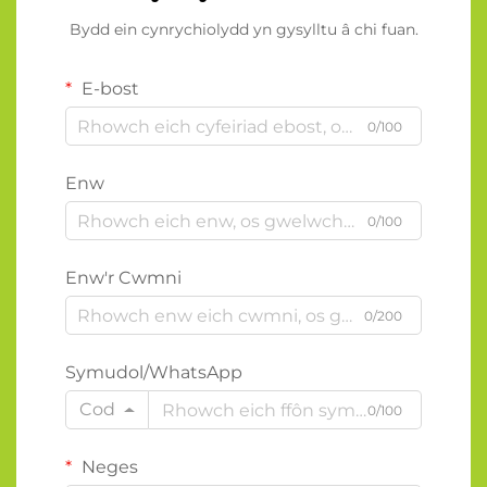
Bydd ein cynrychiolydd yn gysylltu â chi fuan.
E-bost
0/100
Enw
0/100
Enw'r Cwmni
0/200
Symudol/WhatsApp
Cod
0/100
Neges