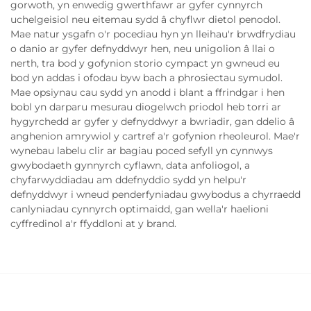
gorwoth, yn enwedig gwerthfawr ar gyfer cynnyrch
uchelgeisiol neu eitemau sydd â chyflwr dietol penodol.
Mae natur ysgafn o'r pocediau hyn yn lleihau'r brwdfrydiau
o danio ar gyfer defnyddwyr hen, neu unigolion â llai o
nerth, tra bod y gofynion storio cympact yn gwneud eu
bod yn addas i ofodau byw bach a phrosiectau symudol.
Mae opsiynau cau sydd yn anodd i blant a ffrindgar i hen
bobl yn darparu mesurau diogelwch priodol heb torri ar
hygyrchedd ar gyfer y defnyddwyr a bwriadir, gan ddelio â
anghenion amrywiol y cartref a'r gofynion rheoleurol. Mae'r
wynebau labelu clir ar bagiau poced sefyll yn cynnwys
gwybodaeth gynnyrch cyflawn, data anfoliogol, a
chyfarwyddiadau am ddefnyddio sydd yn helpu'r
defnyddwyr i wneud penderfyniadau gwybodus a chyrraedd
canlyniadau cynnyrch optimaidd, gan wella'r haelioni
cyffredinol a'r ffyddloni at y brand.