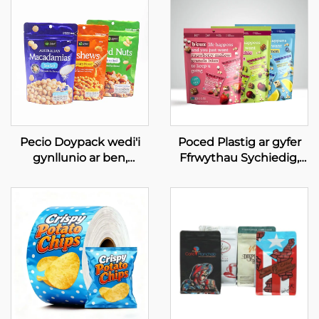
Pecio Doypack wedi'i
Poced Plastig ar gyfer
gynllunio ar ben,
Ffrwythau Sychiedig,
sachwedd Mylar sydd
Poced i Bacio,
yn sefyll ar gyfer bwyd
Adferadwy,
cnau
Cydnabyddedig am
Ddefnydd Bwyd