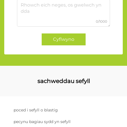
0/1000
Cyflwyno
sachweddau sefyll
poced i sefyll o blastig
pecynu bagiau sydd yn sefyll