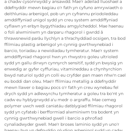
a chadw cysonrwydd y ansawdd. Mae'r adeilad lluoshael a
ddefnyddir mewn bagiau o'r fath yn cyfuno amrywiaeth o
deithluniau arbenigol, pob un yn cyfrannu priodoleddau
amddiffyniad unigol sydd yn creu system amddiffyniad
cyflawn yn erbyn bygythiadau amgylcheddol. Mae haenau
o foli alwminiwm yn darparu rhagorol i gwrdd â
thrawsnewid parâu llychlyn a thrachyddiad ocsigen, tra bod
ffilmiau plastig arbenigol yn cynnig gwrthwynebiad i
barcio, toriadau a newidiadau tymheratur. Mae'r system
amddiffyniad rhagorol hwn yn rhwystro goleu ultrioled
sydd yn gallu dirwyn cynnyrch sensitif, sydd yn bwysig yn
enwedig ar gyfer cyffuriau, vitamineddau a chynhyrchion
bwyd naturiol sydd yn colli eu cryfder pan maen nhw'n cael
eu boddi dan oleu. Mae'r ffilmiau metallig a ddefnyddir
mewn llawer o bagiau pocs o'r fath yn creu wynebau fel
drych sydd yn adlewyrchu tymheratur a goleu tra bo'nt yn
cadw eu hyblygrwydd a'u medr o argraffu. Mae cemeg
polymer uwch wedi caniatáu datblygiad ffilmiau rhagorol
sydd yn cyfateb i berfformiad alwminiwm tra bodent yn
cynnig gwrthwynebiad gwell i barcio a phrofiad
cynaliadwyder gwell. Mae'r broses laminio sydd yn uno'r
haenau hyn yn defnyddio gludion arbenigol sydd yn cadw