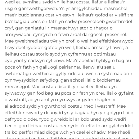
wedi eu symlhau sydd yn lleihau costau llafur a lleihau'r
risg o gamweithgarwch. Yn yr amgylchiadau masnachol,
mae'r buddiannau cost yn estyn i leihau'r gofod ar y silff tra
bo'r bagiau pocs o'r fath yn cadw presenoldeb gweithredol
cryf, gan ganiatáu i'r masnachwyr storio rhagor o
amrywiadau cynnyrch o fewn ardal dangosoli presennol.
Mae gweithrediadau tŵr yn profi o wellhad effeithlonrwydd
trwy ddefnyddio'r gofod yn well, lleihau amser y llawer, a
lleihau costau storio sydd yn cyfrannu at optimizau
cydlynol y cadwyn cyflenwi. Mae'r adeilad hyblyg o bagiau
pocs o'r fath yn galluogi peiriannau llenwi a'u sealu
awtomatig i weithio ar gyflymderau uwch â systemau drin
cynhwysyddion sefydlog, gan achosi llai o broblemau
mecanegol. Mae costau disodli yn cael eu lleihau yn
sylwadwy gan fod bagiau pocs o'r fath yn creu llai o gyfaint
o wastraff, ac yn aml yn cymwys ar gyfer rhaglenni
ailadrodd sydd yn gwrthdroi costau rheoli wastraff. Mae
effeithlonrwydd y deunydd yn y bagiau hyn yn golygu llai o
defnydd o ddeunydd gwreiddiol ar bob uned sydd wedi'i
becio, gan lleihau costau deunydd a'r effaith amgylcheddol
tra bo perfformiad diogelwch yn cael ei chadw. Mae rheoli
stoc yn dod yn fwy effeithlon wrth i'r gofod storio cyfleus o