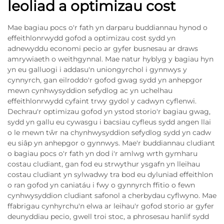
leoliad a optimizau cost
Mae bagiau pocs o'r fath yn darparu buddiannau hynod o
effeithlonrwydd gofod a optimizau cost sydd yn
adnewyddu economi pecio ar gyfer busnesau ar draws
amrywiaeth o weithgynnal. Mae natur hyblyg y bagiau hyn
yn eu galluogi i addasu'n uniongyrchol i gynnwys y
cynnyrch, gan eilroddo'r gofod gwag sydd yn anhepgor
mewn cynhwysyddion sefydlog ac yn uchelhau
effeithlonrwydd cyfaint trwy gydol y cadwyn cyflenwi.
Dechrau'r optimizau gofod yn ystod storio'r bagiau gwag,
sydd yn gallu eu cywasgu i bacsiau cyfleus sydd angen llai
o le mewn tŵr na chynhwysyddion sefydlog sydd yn cadw
eu siâp yn anhepgor o gynnwys. Mae'r buddiannau cludiant
o bagiau pocs o'r fath yn dod i'r amlwg wrth gymharu
costau cludiant, gan fod eu strwythur ysgafn yn lleihau
costau cludiant yn sylwadwy tra bod eu dyluniad effeithlon
o ran gofod yn caniatáu i fwy o gynnyrch ffitio o fewn
cynhwysyddion cludiant safonol a cherbydau cyflwyno. Mae
ffabrigau cynhyrchu'n elwa ar leihau'r gofod storio ar gyfer
deunyddiau pecio, gwell troi stoc, a phrosesau hanlif sydd