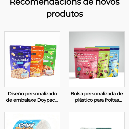
Recomendacións de novos
produtos
Diseño personalizado
Bolsa personalizada de
de embalaxe Doypack,
plástico para froitas
bolsa Mylar autoestable
secas, bolsa para
para frutos secos
aperitivos reciclable e
apta para alimentos