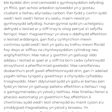
ble byddai dim ond cannoedd o gynhwysyddion sefydlog
yn ffitio, gan achosi arbedion sylweddol yn y gostau
cludiant a lleihau allyriadau carbon. Pan fydd y cwrtin sydd
wedi'i leoli wedi'i llenwi a'u sealu, mae'n newid yn
gynhwysydd sefydlog, hunan-gynnal sydd yn uchelgeisiu
defnydd o leoliad ar y silff trwy'w olwg petryal a'i sefyllfa
fertigol. Mae'r rhagwerthwyr yn elwa o ddefnydd effeithlon
o leoliad arddangos, gan fod y cynhyrchion mewn
cwrtiniau sydd wedi'i leoli yn gallu eu trefnu mewn ffordd
fwy dwys ar silffiau na chynhwysyddion cylindrog neu
anghyfreithlon. Mae natur y gwrthin yn galluogi iddo
addasu i leoliad ar gael ar y silff tra bo'n cadw cyfanrwydd
strwythurol a pherfformiad gweledol. Mae canolfannau
dosbarthu'n profi gwell effeithlonrwydd drin, gan i'r adeilad
ysgafn leihau tynged y gweithwyr a chynyddu cyfraddau
trosglwyddo. Mae'r ddyluniad sydd yn gallu ei barhau pan
fydd yn llenwi yn galluogi palletio effeithlon a lleihau'r risg
o gamgymeriadau yn ystod y teithiau. Mae llinellau llenwi a
phackio awtomatig yn gweithio'n fwy effeithlon â
chwrtiniau sydd wedi'i leoli oherwydd eu maint cyson a'u
ymddygiad rhagweladwy yn ystod y brosesu. Yn