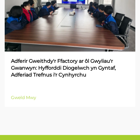
Adferir Gweithdy'r Ffactory ar ôl Gwyliau'r
Gwanwyn: Hyfforddi Diogelwch yn Gyntaf,
Adferiad Trefnus i'r Cynhyrchu
Gweld Mwy