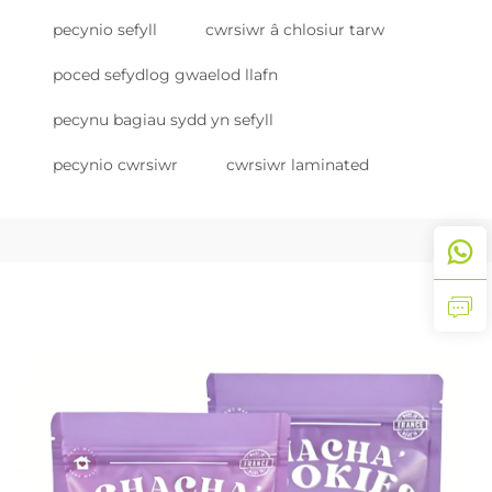
pecynio sefyll
cwrsiwr â chlosiur tarw
poced sefydlog gwaelod llafn
pecynu bagiau sydd yn sefyll
pecynio cwrsiwr
cwrsiwr laminated