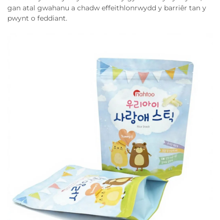
gan atal gwahanu a chadw effeithlonrwydd y barriêr tan y
pwynt o feddiant.