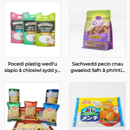
Pocedi plastig wedi'u
Sachwedd pecio cnau
siapio â chlosiwl sydd yn
gwaelod llafn â phrintio
sefyll i fwrwch parciau
arbenigol, sachwedd i
adar
becio cnau cawsî