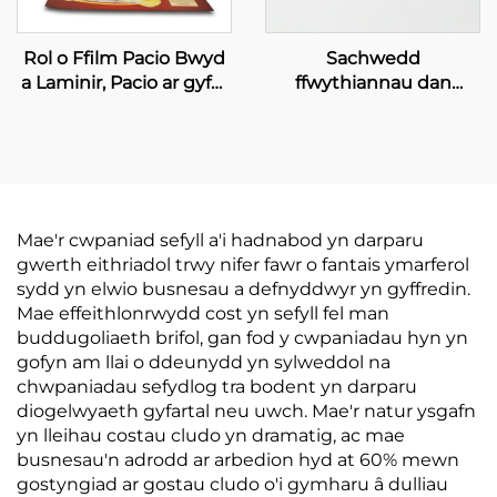
Rol o Ffilm Pacio Bwyd
Sachwedd
a Laminir, Pacio ar gyfer
ffwythiannau dan
Pocio Tatws Syml,
gwasgter i bacio bwyd
Pocedi Argraffedig
wedi ei rhewi a
morlosgyn
Mae'r cwpaniad sefyll a'i hadnabod yn darparu
gwerth eithriadol trwy nifer fawr o fantais ymarferol
sydd yn elwio busnesau a defnyddwyr yn gyffredin.
Mae effeithlonrwydd cost yn sefyll fel man
buddugoliaeth brifol, gan fod y cwpaniadau hyn yn
gofyn am llai o ddeunydd yn sylweddol na
chwpaniadau sefydlog tra bodent yn darparu
diogelwyaeth gyfartal neu uwch. Mae'r natur ysgafn
yn lleihau costau cludo yn dramatig, ac mae
busnesau'n adrodd ar arbedion hyd at 60% mewn
gostyngiad ar gostau cludo o'i gymharu â dulliau