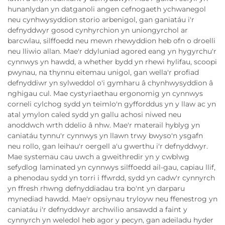
hunanlydan yn datganoli angen cefnogaeth ychwanegol
neu cynhwysyddion storio arbenigol, gan ganiatáu i'r
defnyddwyr gosod cynhyrchion yn uniongyrchol ar
barcwlau, silffoedd neu mewn rhewyddion heb ofn o droelli
neu lliwio allan. Mae'r ddyluniad agored eang yn hygyrchu'r
cynnwys yn hawdd, a whether bydd yn rhewi hylifau, scoopi
pwynau, na thynnu eitemau unigol, gan wella'r profiad
defnyddiwr yn sylweddol o'i gymharu â chynhwysyddion â
nghigau cul. Mae cystyriaethau ergonomig yn cynnwys
corneli cylchog sydd yn teimlo'n gyfforddus yn y llaw ac yn
atal ymylon caled sydd yn gallu achosi niwed neu
anoddwch wrth ddelio â nhw. Mae'r materail hyblyg yn
caniatáu tynnu'r cynnwys yn llawn trwy bwyso'n ysgafn
neu rollo, gan leihau'r oergell a'u gwerthu i'r defnyddwyr.
Mae systemau cau uwch a gweithredir yn y cwblwg
sefydlog laminated yn cynnwys silffoedd ail-gau, capiau llif,
a phenodau sydd yn torri i ffwrdd, sydd yn cadw'r cynnyrch
yn ffresh rhwng defnyddiadau tra bo'nt yn darparu
mynediad hawdd. Mae'r opsiynau tryloyw neu ffenestrog yn
caniatáu i'r defnyddwyr archwilio ansawdd a faint y
cynnyrch yn weledol heb agor y pecyn, gan adeiladu hyder