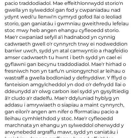
pacio traddodiadol. Mae effeithlonrwydd storio'n
gwella yn sylweddol gan fod y cwpaniadau nad
ydynt wedi'u llenwi'n cymryd gofod llai o leoliad
storio, gan ganiatáu i gwmnïau gweithredu lefelau
stoc mwy heb angen ehangu cyfleoedd storio.
Mae'r cwpaniad sefyll a'i hadnabod yn cynnig
cadwraeth gwell o'r cynnyrch trwy ei nodweddion
barriwr uwch, sydd yn atal camwyntio a rhagfeidio
amser cadwraeth tu hwnt i beth sydd yn cael ei
gyflawni gan becynu traddodiadol. Mae'r hirhad o
fresniwch hon yn tarfu'n uniongyrchol ar leihau o
wastraff a gwella bodloniad y defnyddiwr. Y fflyd o
fanteision amgylcheddol yn dod o'r defnydd llai o
ddeunydd a'r olwg carbon isel sydd yn gysylltiedig
â'r cludo a'r dadelfu. Mae'r ddyluniad hyblyg yn
addasu i amrywiaeth o siapiau a maint cynnyrch,
gan eilori'r angen am nifer o fformatiau pacio a
lleihau cymhlethdod y stoc. Mae'r cyfleoedd
marchnata yn ehangu yn sylweddol oherwydd y
arwynebedd argraffu mawr, sydd yn caniatáu i