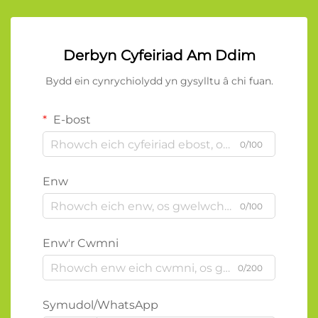
Derbyn Cyfeiriad Am Ddim
Bydd ein cynrychiolydd yn gysylltu â chi fuan.
E-bost
0/100
Enw
0/100
Enw'r Cwmni
0/200
Symudol/WhatsApp