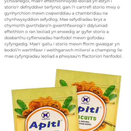
ychwanegol, mae'r effeithlonrwydd leoliad yn estyn i
storio'r defnyddiwr terfynol, gan i'r cartrefi storio mwy o
gynhyrchion mewn cwpwrddiau a chambridiau na
chynhwysyddion sefydlog. Mae sefydliadau brys a
chymorth gwrthdaro'n gwerthfawrogi'r ddyluniad
effeithlon o ran leoliad yn enwedig ar gyfer storio a
dosbarthu cyflenwadau hanfodol mewn gofodau
cyfyngedig. Mae'r gallu i storio mewn fform gwasgar yn
bodoli'n werthfawr i weithgarwch milwrol a champing lle
mae cyfyngiadau leoliad a phwysau'n ffactorion hanfodol.