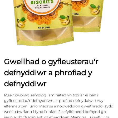
Gwellhad o gyfleusterau'r
defnyddiwr a phrofiad y
defnyddiwr
Mae'r cwblwg sefydlog laminated yn troi ar ei ben i
gyfleustodau'r defnyddiwr a'r profiad defnyddiwr trwy
elfennau cynllunio medrus a nodweddion gweithredol sydd
wedi'u bwriadu i fynd i'r afael â sefyllfaoedd defnydd go
iawn a chyffrediniant y defnyddwyr. Mae'r gallu i sefyll yn