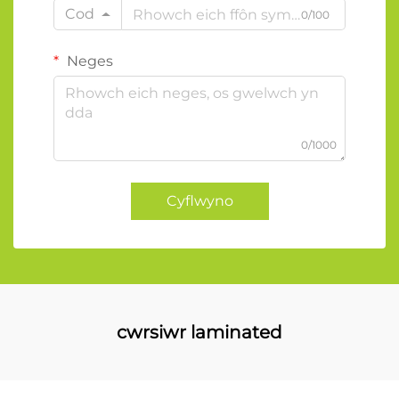
Cod
0/100
Neges
0/1000
Cyflwyno
cwrsiwr laminated