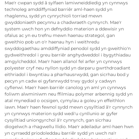
Mae'r cwpan sydd â sylfaen lamiwneiddiedig yn cynnwys
technoleg amddiffyniad barriêr aml-haen sydd yn
rhaglennu, sydd yn cynrychioli torriad mewn
gwyddoniaeth pecynnu a chadwraeth cynnyrch. Mae'r
system uwch hon yn defnyddio materion a ddewisir yn
ofalus ac yn eu trefnu mewn haenau strategol, gan
gweithio pob un o'r haenau hyn i weithredu
swyddogaethau amddiffyniad penodol sydd yn gweithio'n
gydweithredol i greu barriêr anghydweddol i bygythiadau
amgylcheddol. Mae'r haen allanol fel arfer yn cynnwys
polyester cryf neu nyllon sydd yn darparu gwrthdroadiant
eithriadol i bwyntiau a pharhausrwydd, gan sicrhau bod y
pecyn yn cadw ei gyfanrwydd trwy gydol y cadwyn
cyflenwi. Mae'r haen barriêr canolog yn aml yn cynnwys
foliwm alwminiwm neu ffilmiau polymer arbennig sydd yn
atal mynediad o ocsigen, cymylau a goleu yn effeithlon
iawn. Mae'r haen fewnol sydd mewn cysylltiad â'r cynnyrch
yn cynnwys materion sydd wedi'u cynllunio ar gyfer
cysylltiad uniongyrchol â'r cynnyrch, gan sicrhau
diogelwch a rhagwellu llidio. Mae'r adeiladur aml-haen hwn
yn cyrraedd priodoleddau barriêr sydd yn uwch na'r