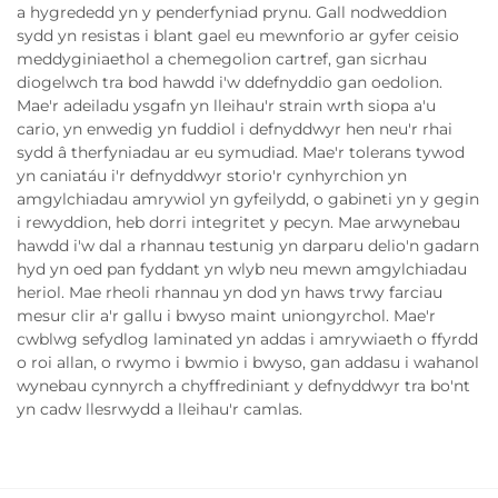
a hygrededd yn y penderfyniad prynu. Gall nodweddion
sydd yn resistas i blant gael eu mewnforio ar gyfer ceisio
meddyginiaethol a chemegolion cartref, gan sicrhau
diogelwch tra bod hawdd i'w ddefnyddio gan oedolion.
Mae'r adeiladu ysgafn yn lleihau'r strain wrth siopa a'u
cario, yn enwedig yn fuddiol i defnyddwyr hen neu'r rhai
sydd â therfyniadau ar eu symudiad. Mae'r tolerans tywod
yn caniatáu i'r defnyddwyr storio'r cynhyrchion yn
amgylchiadau amrywiol yn gyfeilydd, o gabineti yn y gegin
i rewyddion, heb dorri integritet y pecyn. Mae arwynebau
hawdd i'w dal a rhannau testunig yn darparu delio'n gadarn
hyd yn oed pan fyddant yn wlyb neu mewn amgylchiadau
heriol. Mae rheoli rhannau yn dod yn haws trwy farciau
mesur clir a'r gallu i bwyso maint uniongyrchol. Mae'r
cwblwg sefydlog laminated yn addas i amrywiaeth o ffyrdd
o roi allan, o rwymo i bwmio i bwyso, gan addasu i wahanol
wynebau cynnyrch a chyffrediniant y defnyddwyr tra bo'nt
yn cadw llesrwydd a lleihau'r camlas.