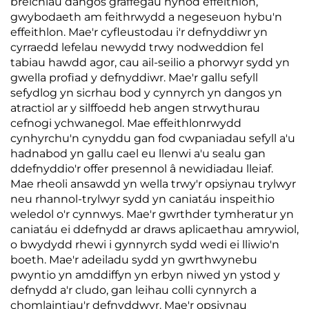
breichiau dangos graffegau hynod effeithlon,
gwybodaeth am feithrwydd a negeseuon hybu'n
effeithlon. Mae'r cyfleustodau i'r defnyddiwr yn
cyrraedd lefelau newydd trwy nodweddion fel
tabiau hawdd agor, cau ail-seilio a phorwyr sydd yn
gwella profiad y defnyddiwr. Mae'r gallu sefyll
sefydlog yn sicrhau bod y cynnyrch yn dangos yn
atractiol ar y silffoedd heb angen strwythurau
cefnogi ychwanegol. Mae effeithlonrwydd
cynhyrchu'n cynyddu gan fod cwpaniadau sefyll a'u
hadnabod yn gallu cael eu llenwi a'u sealu gan
ddefnyddio'r offer presennol â newidiadau lleiaf.
Mae rheoli ansawdd yn wella trwy'r opsiynau trylwyr
neu rhannol-trylwyr sydd yn caniatáu inspeithio
weledol o'r cynnwys. Mae'r gwrthder tymheratur yn
caniatáu ei ddefnydd ar draws aplicaethau amrywiol,
o bwydydd rhewi i gynnyrch sydd wedi ei lliwio'n
boeth. Mae'r adeiladu sydd yn gwrthwynebu
pwyntio yn amddiffyn yn erbyn niwed yn ystod y
defnydd a'r cludo, gan leihau colli cynnyrch a
chomlaintiau'r defnyddwyr. Mae'r opsiynau