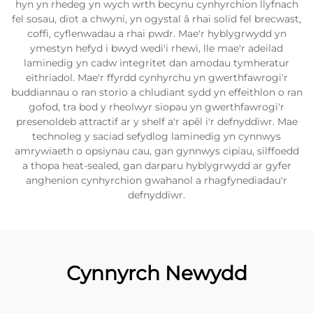
hyn yn rhedeg yn wych wrth becynu cynhyrchion llyfnach
fel sosau, diot a chwyni, yn ogystal â rhai solid fel brecwast,
coffi, cyflenwadau a rhai pwdr. Mae'r hyblygrwydd yn
ymestyn hefyd i bwyd wedi'i rhewi, lle mae'r adeilad
laminedig yn cadw integritet dan amodau tymheratur
eithriadol. Mae'r ffyrdd cynhyrchu yn gwerthfawrogi'r
buddiannau o ran storio a chludiant sydd yn effeithlon o ran
gofod, tra bod y rheolwyr siopau yn gwerthfawrogi'r
presenoldeb attractif ar y shelf a'r apêl i'r defnyddiwr. Mae
technoleg y saciad sefydlog laminedig yn cynnwys
amrywiaeth o opsiynau cau, gan gynnwys cipiau, silffoedd
a thopa heat-sealed, gan darparu hyblygrwydd ar gyfer
anghenion cynhyrchion gwahanol a rhagfynediadau'r
defnyddiwr.
Cynnyrch Newydd