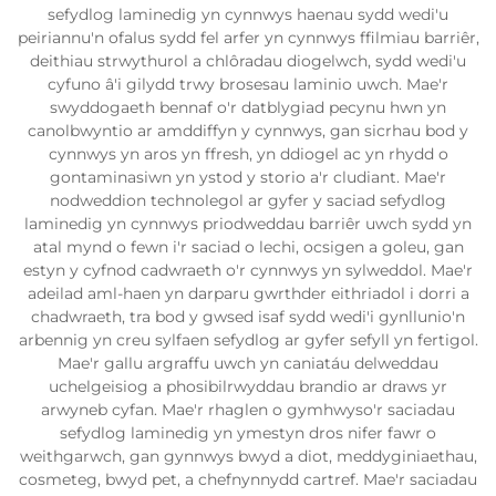
sefydlog laminedig yn cynnwys haenau sydd wedi'u
peiriannu'n ofalus sydd fel arfer yn cynnwys ffilmiau barriêr,
deithiau strwythurol a chlôradau diogelwch, sydd wedi'u
cyfuno â'i gilydd trwy brosesau laminio uwch. Mae'r
swyddogaeth bennaf o'r datblygiad pecynu hwn yn
canolbwyntio ar amddiffyn y cynnwys, gan sicrhau bod y
cynnwys yn aros yn ffresh, yn ddiogel ac yn rhydd o
gontaminasiwn yn ystod y storio a'r cludiant. Mae'r
nodweddion technolegol ar gyfer y saciad sefydlog
laminedig yn cynnwys priodweddau barriêr uwch sydd yn
atal mynd o fewn i'r saciad o lechi, ocsigen a goleu, gan
estyn y cyfnod cadwraeth o'r cynnwys yn sylweddol. Mae'r
adeilad aml-haen yn darparu gwrthder eithriadol i dorri a
chadwraeth, tra bod y gwsed isaf sydd wedi'i gynllunio'n
arbennig yn creu sylfaen sefydlog ar gyfer sefyll yn fertigol.
Mae'r gallu argraffu uwch yn caniatáu delweddau
uchelgeisiog a phosibilrwyddau brandio ar draws yr
arwyneb cyfan. Mae'r rhaglen o gymhwyso'r saciadau
sefydlog laminedig yn ymestyn dros nifer fawr o
weithgarwch, gan gynnwys bwyd a diot, meddyginiaethau,
cosmeteg, bwyd pet, a chefnynnydd cartref. Mae'r saciadau