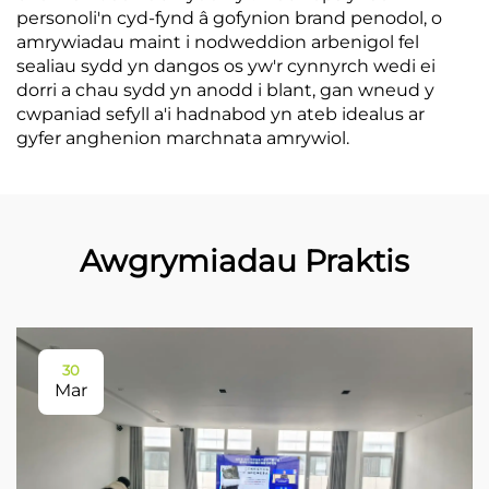
personoli'n cyd-fynd â gofynion brand penodol, o
amrywiadau maint i nodweddion arbenigol fel
sealiau sydd yn dangos os yw'r cynnyrch wedi ei
dorri a chau sydd yn anodd i blant, gan wneud y
cwpaniad sefyll a'i hadnabod yn ateb idealus ar
gyfer anghenion marchnata amrywiol.
Awgrymiadau Praktis
30
Mar