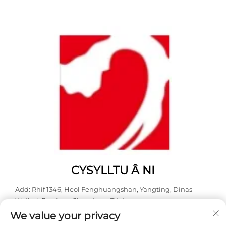
CYSYLLTU Â NI
Add: Rhif 1346, Heol Fenghuangshan, Yangting, Dinas
Weihai, Provins o Shandong, Tsieina.
We value your privacy
Ffôn:
0631 5900466