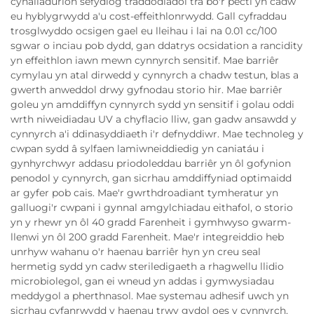
cynaliadurion sefydlog traddodiadol tra bo'r pecti yn cadw
eu hyblygrwydd a'u cost-effeithlonrwydd. Gall cyfraddau
trosglwyddo ocsigen gael eu lleihau i lai na 0.01 cc/100
sgwar o inciau pob dydd, gan ddatrys ocsidation a rancidity
yn effeithlon iawn mewn cynnyrch sensitif. Mae barriêr
cymylau yn atal dirwedd y cynnyrch a chadw testun, blas a
gwerth anweddol drwy gyfnodau storio hir. Mae barriêr
goleu yn amddiffyn cynnyrch sydd yn sensitif i golau oddi
wrth niweidiadau UV a chyflacio lliw, gan gadw ansawdd y
cynnyrch a'i ddinasyddiaeth i'r defnyddiwr. Mae technoleg y
cwpan sydd â sylfaen lamiwneiddiedig yn caniatáu i
gynhyrchwyr addasu priodoleddau barriêr yn ôl gofynion
penodol y cynnyrch, gan sicrhau amddiffyniad optimaidd
ar gyfer pob cais. Mae'r gwrthdroadiant tymheratur yn
galluogi'r cwpani i gynnal amgylchiadau eithafol, o storio
yn y rhewr yn ôl 40 gradd Farenheit i gymhwyso gwarm-
llenwi yn ôl 200 gradd Farenheit. Mae'r integreiddio heb
unrhyw wahanu o'r haenau barriêr hyn yn creu seal
hermetig sydd yn cadw steriledigaeth a rhagwellu llidio
microbiolegol, gan ei wneud yn addas i gymwysiadau
meddygol a pherthnasol. Mae systemau adhesif uwch yn
sicrhau cyfanrwydd y haenau trwy gydol oes y cynnyrch,