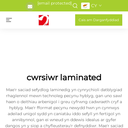
[email protected]
CY
Cais am Darganfyddiad
cwrsiwr laminated
Mae'r saciad sefydlog laminedig yn cynrychioli datblygiad
rhaglennol mewn technoleg pecynu hyblyg, gan uno sawl
haen o deithiau arbenigol i greu cyfrwng cadwraeth cryf a
hyblyg. Mae'r fformat pecynu newydd hwn yn cynnwys
adeilad unigol sydd yn caniatáu iddo sefyll yn fertigol yn
annibynnol, gan ei wneud yn ddewis idealus ar gyfer
dangos yn y siop a chyfleusterau'r defnyddiwr. Mae'r saciad