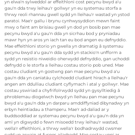
yn elwa'n sylweddol ar effeithloni cost pecynu bwyd a'u
gau'n dda trwy leihau'r gollwyr yn eu systemau storfa a
thrwy reoli rhannau gwell sydd yn lleihau'r wastad yn ystod
paratoi. Mae'r gallu i brynu cynhwysyddion mewn faint
mwy o faint am brisiau gwell yn dod yn bosib pan mae
pecynu bwyd a'u gau'n dda yn sicrhau bod y pryniadau
mawr hyn yn aros yn iach tan eu bod angen eu defnyddio.
Mae effeithloni storio yn gwella yn dramatig â systemau
pecynu bwyd a'u gau'n dda sydd yn stackio'n unfform a
sydd yn resistio niweidio oherwydd defnyddio, gan uchoddi
defnydd o le storfa a lleihau costau storio pob uned. Mae
costau cludiant yn gostwng pan mae pecynu bwyd a'u
gau'n dda yn caniatáu cylchoedd cludiant hirach a lleihau'r
angen am ddulliau cludiant cyflymach i atal y gollwyr. Mae
costau yswiriad a chyfrifolrwydd sydd yn gysylltiedig â
phroblemau diogelwch bwyd yn lleihau pan mae pecynu
bwyd a'u gau'n dda yn darparu amddiffyniad dibynadwy yn
erbyn heintiadau a thamperu. Mae'r ad-daliad ar y
buddsoddiad ar systemau pecynu bwyd a'u gau'n dda yn
aml yn digwydd o fewn misoedd trwy leihau'r wastad,
wella'r effeithloni, a thrwy wella'r bodhadrwydd cwsmer
sydd yn arwain at fusnes ailadrodd. Mae costau ynni ar