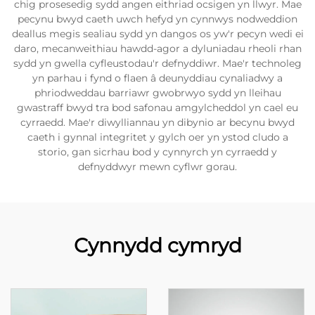
chig prosesedig sydd angen eithriad ocsigen yn llwyr. Mae
pecynu bwyd caeth uwch hefyd yn cynnwys nodweddion
deallus megis sealiau sydd yn dangos os yw'r pecyn wedi ei
daro, mecanweithiau hawdd-agor a dyluniadau rheoli rhan
sydd yn gwella cyfleustodau'r defnyddiwr. Mae'r technoleg
yn parhau i fynd o flaen â deunyddiau cynaliadwy a
phriodweddau barriawr gwobrwyo sydd yn lleihau
gwastraff bwyd tra bod safonau amgylcheddol yn cael eu
cyrraedd. Mae'r diwylliannau yn dibynio ar becynu bwyd
caeth i gynnal integritet y gylch oer yn ystod cludo a
storio, gan sicrhau bod y cynnyrch yn cyrraedd y
defnyddwyr mewn cyflwr gorau.
Cynnydd cymryd