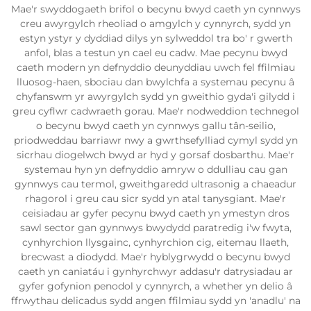
Mae'r swyddogaeth brifol o becynu bwyd caeth yn cynnwys
creu awyrgylch rheoliad o amgylch y cynnyrch, sydd yn
estyn ystyr y dyddiad dilys yn sylweddol tra bo' r gwerth
anfol, blas a testun yn cael eu cadw. Mae pecynu bwyd
caeth modern yn defnyddio deunyddiau uwch fel ffilmiau
lluosog-haen, sbociau dan bwylchfa a systemau pecynu â
chyfanswm yr awyrgylch sydd yn gweithio gyda'i gilydd i
greu cyflwr cadwraeth gorau. Mae'r nodweddion technegol
o becynu bwyd caeth yn cynnwys gallu tân-seilio,
priodweddau barriawr nwy a gwrthsefylliad cymyl sydd yn
sicrhau diogelwch bwyd ar hyd y gorsaf dosbarthu. Mae'r
systemau hyn yn defnyddio amryw o ddulliau cau gan
gynnwys cau termol, gweithgaredd ultrasonig a chaeadur
rhagorol i greu cau sicr sydd yn atal tanysgiant. Mae'r
ceisiadau ar gyfer pecynu bwyd caeth yn ymestyn dros
sawl sector gan gynnwys bwydydd paratredig i'w fwyta,
cynhyrchion llysgainc, cynhyrchion cig, eitemau llaeth,
brecwast a diodydd. Mae'r hyblygrwydd o becynu bwyd
caeth yn caniatáu i gynhyrchwyr addasu'r datrysiadau ar
gyfer gofynion penodol y cynnyrch, a whether yn delio â
ffrwythau delicadus sydd angen ffilmiau sydd yn 'anadlu' na