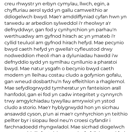
creu rhwystr yn erbyn cymylau, llwch, egin, a
chyffuriau aerol sydd yn gallu camweithio ar
ddiogelwch bwyd. Mae'r amddiffyniad cyfan hwn yn
tarwedu ar arbedion sylweddol i'r rheolwyr a'r
defnyddwyr, gan fod y cynhyrchion yn parhau'n
werthuadwy am gyfnod hirach ac yn ymateb i'r
cyllid teuluol am gyfnod hirach hefyd. Mae pecynio
bwyd caeth hefyd yn gwella'r cyfleustod drwy
nodweddion rheoli rhan a dyluniadau hawdd i'w
defnyddio sydd yn symlhau cynllunio a pharatoi
bwyd. Mae natur ysgafn o becynio bwyd caeth
modern yn lleihau costau cludo a gofynion gofalu,
gan wneud dosbarthu'n fwy effeithlon a rhaglemol.
Mae sefydlogrwydd tymheratur yn fanteision arall
hanfodol, gan ei fod yn cadw integritet y cynnyrch
trwy amgylchiadau tywyllau amrywiol yn ystod
cludo a storio. Mae'r hyblygrwydd hon yn sicrhau
ansawdd cyson, p'un ai mae'r cynhyrchion yn teithio
pellter byr i siopau lleol neu'n croesi cyfandir i
farchnadoedd rhyngwladol. Mae sicrhad diogelwch