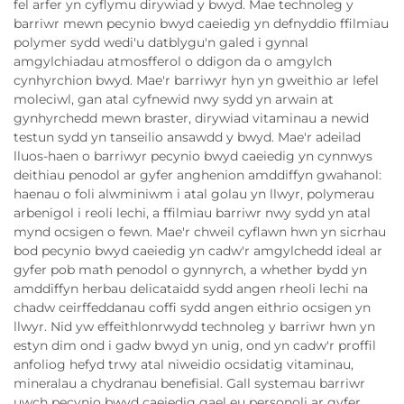
fel arfer yn cyflymu dirywiad y bwyd. Mae technoleg y
barriwr mewn pecynio bwyd caeiedig yn defnyddio ffilmiau
polymer sydd wedi'u datblygu'n galed i gynnal
amgylchiadau atmosfferol o ddigon da o amgylch
cynhyrchion bwyd. Mae'r barriwyr hyn yn gweithio ar lefel
moleciwl, gan atal cyfnewid nwy sydd yn arwain at
gynhyrchedd mewn braster, dirywiad vitaminau a newid
testun sydd yn tanseilio ansawdd y bwyd. Mae'r adeilad
lluos-haen o barriwyr pecynio bwyd caeiedig yn cynnwys
deithiau penodol ar gyfer anghenion amddiffyn gwahanol:
haenau o foli alwminiwm i atal golau yn llwyr, polymerau
arbenigol i reoli lechi, a ffilmiau barriwr nwy sydd yn atal
mynd ocsigen o fewn. Mae'r chweil cyflawn hwn yn sicrhau
bod pecynio bwyd caeiedig yn cadw'r amgylchedd ideal ar
gyfer pob math penodol o gynnyrch, a whether bydd yn
amddiffyn herbau delicataidd sydd angen rheoli lechi na
chadw ceirffeddanau coffi sydd angen eithrio ocsigen yn
llwyr. Nid yw effeithlonrwydd technoleg y barriwr hwn yn
estyn dim ond i gadw bwyd yn unig, ond yn cadw'r proffil
anfoliog hefyd trwy atal niweidio ocsidatig vitaminau,
mineralau a chydranau benefisial. Gall systemau barriwr
uwch pecynio bwyd caeiedig gael eu personoli ar gyfer