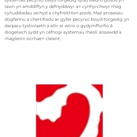
systemau pecynio bwyd torgedig sydd wedi'u gosod yn
iawn yn amddiffyn y defnyddwyr a'r cynhyrchwyr rhag
cyhuddiadau iechyd a chyfreithlon posib. Mae prosesau
dogfennu a chertifiedu ar gyfer pecynio bwyd torgedig yn
darparu tystiolaeth a ellir ei wirio o gydymffurfio â
diogelwch sydd yn cefnogi systemau rheoli ansawdd a
rhaglenni sicrhae'r cleient.