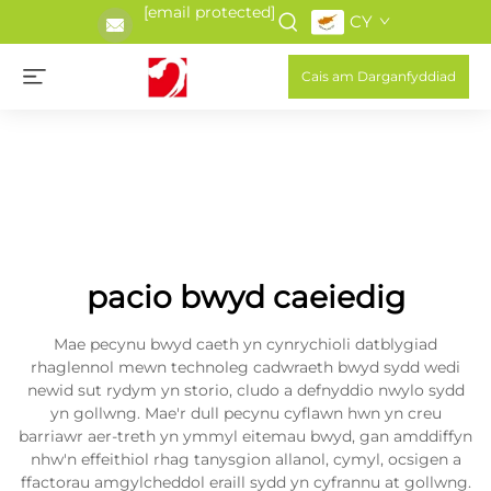
[email protected]
CY
Cais am Darganfyddiad
pacio bwyd caeiedig
Mae pecynu bwyd caeth yn cynrychioli datblygiad
rhaglennol mewn technoleg cadwraeth bwyd sydd wedi
newid sut rydym yn storio, cludo a defnyddio nwylo sydd
yn gollwng. Mae'r dull pecynu cyflawn hwn yn creu
barriawr aer-treth yn ymmyl eitemau bwyd, gan amddiffyn
nhw'n effeithiol rhag tanysgion allanol, cymyl, ocsigen a
ffactorau amgylcheddol eraill sydd yn cyfrannu at gollwng.