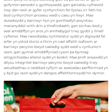
gofynion penodol o gynhwysedd, gan ganiatáu cyfnewid
nwy dan reoli ar gyfer cynhyrchion fel llysiau o'r fath tra
bod cynhyrchion prosesu wedi'u caeu yn llwyr. Mae
duradwydd y barriwyr hyn yn gwrthsefyll pwyntiau
mecanyddol wrth drin a thrafnidiaeth, gan sicrhau bod y
seal amddiffyn yn aros yn annhebygol trwy gydol y llinell
cyflenwi. Mae newidiadau tymheratur sydd yn digwydd fel
arfer yn ystod storio a thrin yn cael effaith isafswm ar
barriwyr pecynio bwyd caeiedig sydd wedi'u cynllunio'n
iawn, gan gynnal amddiffyniad cyson pa bynnag
amgylchiadau allanol sydd yn bodoli. Mae profi ansawdd yn
dilysu integritet barriwyr pecynio bwyd caeiedig trwy
astudiaethau o oeddiad cyflym ac asesiadau perfformiad yn
y byd go iawn sydd yn dangos effeithlonrwydd hir-dymor.