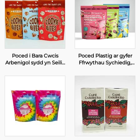
Poced i Bara Cwcis
Poced Plastig ar gyfer
Arbenigol sydd yn Seilio
Ffrwythau Sychiedig,
i Fyny, Pocedi Bwyd o
Poced i Bacio,
Alwminiwm
Adferadwy,
Cydnabyddedig am
Ddefnydd Bwyd