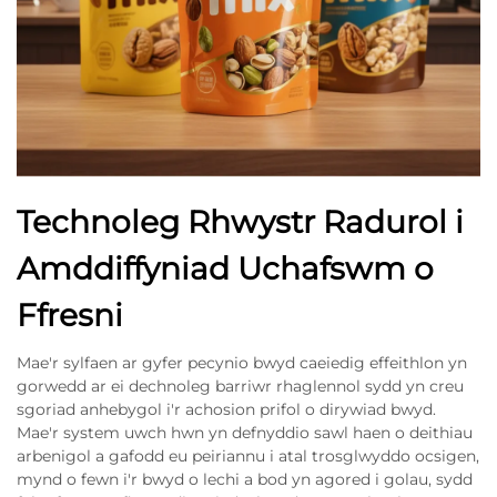
Technoleg Rhwystr Radurol i
Amddiffyniad Uchafswm o
Ffresni
Mae'r sylfaen ar gyfer pecynio bwyd caeiedig effeithlon yn
gorwedd ar ei dechnoleg barriwr rhaglennol sydd yn creu
sgoriad anhebygol i'r achosion prifol o dirywiad bwyd.
Mae'r system uwch hwn yn defnyddio sawl haen o deithiau
arbenigol a gafodd eu peiriannu i atal trosglwyddo ocsigen,
mynd o fewn i'r bwyd o lechi a bod yn agored i golau, sydd