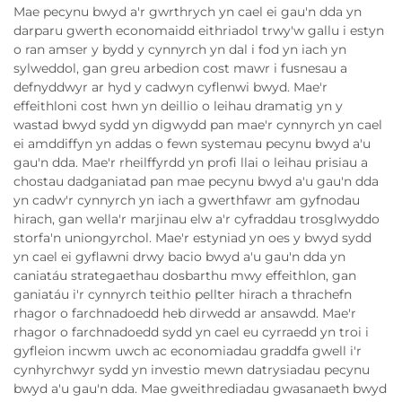
Mae pecynu bwyd a'r gwrthrych yn cael ei gau'n dda yn
darparu gwerth economaidd eithriadol trwy'w gallu i estyn
o ran amser y bydd y cynnyrch yn dal i fod yn iach yn
sylweddol, gan greu arbedion cost mawr i fusnesau a
defnyddwyr ar hyd y cadwyn cyflenwi bwyd. Mae'r
effeithloni cost hwn yn deillio o leihau dramatig yn y
wastad bwyd sydd yn digwydd pan mae'r cynnyrch yn cael
ei amddiffyn yn addas o fewn systemau pecynu bwyd a'u
gau'n dda. Mae'r rheilffyrdd yn profi llai o leihau prisiau a
chostau dadganiatad pan mae pecynu bwyd a'u gau'n dda
yn cadw'r cynnyrch yn iach a gwerthfawr am gyfnodau
hirach, gan wella'r marjinau elw a'r cyfraddau trosglwyddo
storfa'n uniongyrchol. Mae'r estyniad yn oes y bwyd sydd
yn cael ei gyflawni drwy bacio bwyd a'u gau'n dda yn
caniatáu strategaethau dosbarthu mwy effeithlon, gan
ganiatáu i'r cynnyrch teithio pellter hirach a thrachefn
rhagor o farchnadoedd heb dirwedd ar ansawdd. Mae'r
rhagor o farchnadoedd sydd yn cael eu cyrraedd yn troi i
gyfleion incwm uwch ac economiadau graddfa gwell i'r
cynhyrchwyr sydd yn investio mewn datrysiadau pecynu
bwyd a'u gau'n dda. Mae gweithrediadau gwasanaeth bwyd