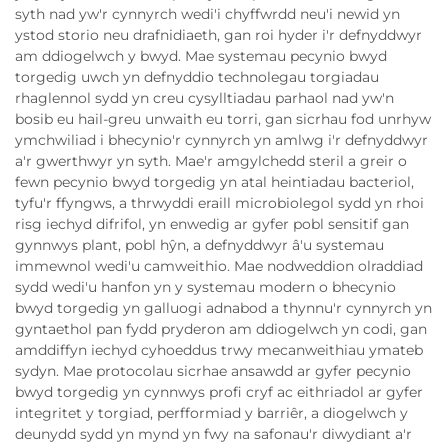
syth nad yw'r cynnyrch wedi'i chyffwrdd neu'i newid yn
ystod storio neu drafnidiaeth, gan roi hyder i'r defnyddwyr
am ddiogelwch y bwyd. Mae systemau pecynio bwyd
torgedig uwch yn defnyddio technolegau torgiadau
rhaglennol sydd yn creu cysylltiadau parhaol nad yw'n
bosib eu hail-greu unwaith eu torri, gan sicrhau fod unrhyw
ymchwiliad i bhecynio'r cynnyrch yn amlwg i'r defnyddwyr
a'r gwerthwyr yn syth. Mae'r amgylchedd steril a greir o
fewn pecynio bwyd torgedig yn atal heintiadau bacteriol,
tyfu'r ffyngws, a thrwyddi eraill microbiolegol sydd yn rhoi
risg iechyd difrifol, yn enwedig ar gyfer pobl sensitif gan
gynnwys plant, pobl hŷn, a defnyddwyr â'u systemau
immewnol wedi'u camweithio. Mae nodweddion olraddiad
sydd wedi'u hanfon yn y systemau modern o bhecynio
bwyd torgedig yn galluogi adnabod a thynnu'r cynnyrch yn
gyntaethol pan fydd pryderon am ddiogelwch yn codi, gan
amddiffyn iechyd cyhoeddus trwy mecanweithiau ymateb
sydyn. Mae protocolau sicrhae ansawdd ar gyfer pecynio
bwyd torgedig yn cynnwys profi cryf ac eithriadol ar gyfer
integritet y torgiad, perfformiad y barriêr, a diogelwch y
deunydd sydd yn mynd yn fwy na safonau'r diwydiant a'r