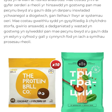
gyfer oerderi a rheoli yr hinsawdd yn gostwng pan mae
pecynu bwyd a'u gau'n dda yn darparu inswladad
ychwanegol a diogelwch, gan lleihau'r llwyr ar systemau
oeri. Mae costau gweithlu sydd yn gysylltiedig â chylchdro
storfa, gwirio ansawdd, a dadganiatad y wastad yn
gostwng yn sylweddol pan mae pecynu bwyd a'u gau'n dda
yn estyn y cyfnod y gall y cynnyrch fod yn iach a symlhau
prosesau rheoli.