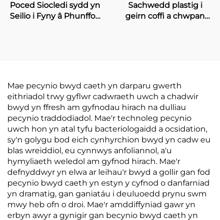
Poced Siocledi sydd yn
Sachwedd plastig i
Seilio i Fyny â Phunffos,
geirn coffi a chwpan
â Phrintio Gravwr
coffi, sachwedd bwyd
ychwanegol metallized
mewn ffwrdd
Mae pecynio bwyd caeth yn darparu gwerth
eithriadol trwy gyflwr cadwraeth uwch a chadwir
bwyd yn ffresh am gyfnodau hirach na dulliau
pecynio traddodiadol. Mae'r technoleg pecynio
uwch hon yn atal tyfu bacteriologaidd a ocsidation,
sy'n golygu bod eich cynhyrchion bwyd yn cadw eu
blas wreiddiol, eu cynnwys anfoliannol, a'u
hymyliaeth weledol am gyfnod hirach. Mae'r
defnyddwyr yn elwa ar leihau'r bwyd a gollir gan fod
pecynio bwyd caeth yn estyn y cyfnod o danfarniad
yn dramatig, gan ganiatáu i deuluoedd prynu swm
mwy heb ofn o droi. Mae'r amddiffyniad gawr yn
erbyn awyr a gynigir gan becynio bwyd caeth yn