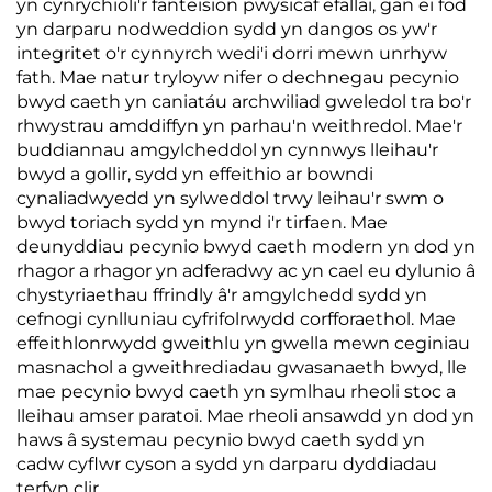
yn cynrychioli'r fanteision pwysicaf efallai, gan ei fod
yn darparu nodweddion sydd yn dangos os yw'r
integritet o'r cynnyrch wedi'i dorri mewn unrhyw
fath. Mae natur tryloyw nifer o dechnegau pecynio
bwyd caeth yn caniatáu archwiliad gweledol tra bo'r
rhwystrau amddiffyn yn parhau'n weithredol. Mae'r
buddiannau amgylcheddol yn cynnwys lleihau'r
bwyd a gollir, sydd yn effeithio ar bowndi
cynaliadwyedd yn sylweddol trwy leihau'r swm o
bwyd toriach sydd yn mynd i'r tirfaen. Mae
deunyddiau pecynio bwyd caeth modern yn dod yn
rhagor a rhagor yn adferadwy ac yn cael eu dylunio â
chystyriaethau ffrindly â'r amgylchedd sydd yn
cefnogi cynlluniau cyfrifolrwydd corfforaethol. Mae
effeithlonrwydd gweithlu yn gwella mewn ceginiau
masnachol a gweithrediadau gwasanaeth bwyd, lle
mae pecynio bwyd caeth yn symlhau rheoli stoc a
lleihau amser paratoi. Mae rheoli ansawdd yn dod yn
haws â systemau pecynio bwyd caeth sydd yn
cadw cyflwr cyson a sydd yn darparu dyddiadau
terfyn clir.