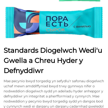
Standards Diogelwch Wedi'u
Gwella a Chreu Hyder y
Defnyddiwr
Mae pecynio bwyd torgedig yn sefydlu'r safonau diogelwch
uchaf mewn amddiffyniad bwyd trwy gynnwys nifer o
nodweddion diogelwch sydd yn adeiladu hyder anhepgor y
defnyddiwr yn integritet a pherfformiad y cynnyrch. Mae
nodweddion y pecynio bwyd torgedig sydd yn dangos bod
y cynnyrch wedi ei darparu yn darparu cadarnhad gweledol