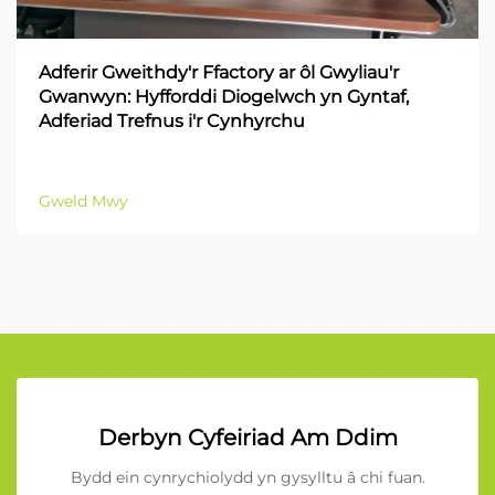
Adferir Gweithdy'r Ffactory ar ôl Gwyliau'r
Gwanwyn: Hyfforddi Diogelwch yn Gyntaf,
Adferiad Trefnus i'r Cynhyrchu
Gweld Mwy
Derbyn Cyfeiriad Am Ddim
Bydd ein cynrychiolydd yn gysylltu â chi fuan.