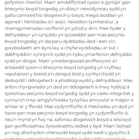
gofynion rheoliol. Mae'r amddiffyniad cyson a gynigir gan
bhecynio bwyd torgedig yn dileu'r newidlynnau sydd yn
gallu camweithio diogelwch y bwyd, megis boddan yn
agored i heintiadau o'r awyr, newidion tymheratur, a
chamgymeriadau corfforol yn ystod y drin. Mae hyder y
defnyddwyr yn cynyddu yn sylweddol pan mae pecynio
bwyd torgedig yn darparu dyddiadau dod i ben clir,
gwybodaeth am bynciau, a chyfarwyddiadau ar sut i
ddefnyddio'r cynnyrch sydd yn hybu ymarferion defnyddio
sydd yn diogel. Mae'r ymddangosiad proffesiynol a'r
ansawdd cyson o bhecynio bwyd torgedig yn cryfhau
reputasiwn y brand a'n dangos bod y cynhyrchydd yn
dedwydd i ddiogelwch a phoblogrwydd y defnyddwyr. Mae
anfon rhyngwladol yn dod yn ddiogelach a mwy hyblyg â
systemau pecynio bwyd torgedig sydd yn cadw integritet y
cynnyrch trwy amgylchiadau tywyllau amrywiol a rhagor o
amser ar y ffordd. Mae cydymffurfio â rheoliadau yn dod yn
haws pan mae pecynio bwyd torgedig yn cydymffurfio â,
neu'n mynd yn fwy na, safonau diogelwch bwyd a leisiwyd
gan gorfforaethau llywodraethu ledled y byd. Mae'r lleihad
yn risg afiechydon oherwydd bwyd sydd wedi'u gysylltu â