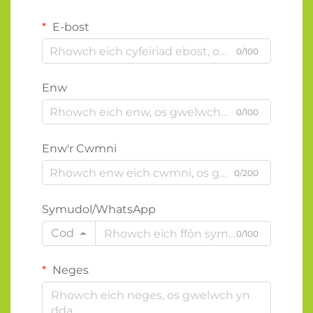
E-bost
0/100
Enw
0/100
Enw'r Cwmni
0/200
Symudol/WhatsApp
Cod
0/100
Neges