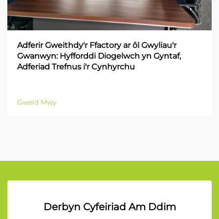
Adferir Gweithdy'r Ffactory ar ôl Gwyliau'r
Gwanwyn: Hyfforddi Diogelwch yn Gyntaf,
Adferiad Trefnus i'r Cynhyrchu
Gweld Mwy
Derbyn Cyfeiriad Am Ddim