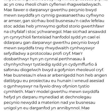
ac yn creu rheoli chain cyflenwi rhagweladwyach.
Mae llawer o darparwyr gwerthu pecynio bwyd
mewn swyddfa yn cynnig gwasanaethau cyflwyno
ar amser, gan sicrhau bod busnesau'n cadw lefelau
stoc addas heb ymrwymo gofod storio gwerthfawr
na chyfalaf i stoc ychwanegol. Mae sicrhad ansawdd
yn cynrychioli fanteisiad hanfodol sydd yn cael ei
ddarparu gan darparwyr gwerthu pecynio bwyd
mewn swyddfa trwy rhwydwaith cynhwyswyr
sefydladwy a protocolau profi cryf. Mae'r
dosbarthwyr hyn yn cynnal perthnasau â
chynhyrchwyr tystiedig sydd yn cydymffurfio â
safonau diogelwch bwyd a gofynion rheoleuol cryf.
Mae busnesau'n elwa ar arbenigedd hon heb angen
datblygu eu prosiectau eu hunain i wneud asesiad
o gynhwyswyr na llywio drwy ofynion tystio
cymhleth. Mae'r model gwerthu mewn swyddfa
hefyd yn darparu mynediad at dechnolegau
pecynio newydd a materion nad yw busnesau
unigol yn eu darganfod yn annibynnol. Mae