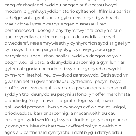
eang o'r rhaglenni sydd eu hangen ar fusnesau bwyd
modern, o gynhwysyddion storio sylfaenol i ffilmiau barriar
uchelgeisiol a gynllunir ar gyfer ceisio hyd byw hirach.
Mae'r chweil yma'n datrys angen busnesau i reoli
perthnasoedd lluosog â chynhyrchwyr tra bod yn sicr o
gael mynediad at dechnolegau a deunyddiau pecyni
diweddaraf. Mae amrywiaeth y cynhyrchion sydd ar gael yn
cynnwys ffilmiau pecyni hyblyg, cynhwysyddion gryf,
datrysiadau rheoli rhan, sealiau sydd yn dangos os yw'r
pecyn wedi ei daro, a deunyddiau arbennig a gynllunir ar
gyfer categorïau penodol o bwyd fel cynnyrch newydd,
cynnyrch llaethol, neu bwydydd paratowydd. Beth sydd yn
gwahaniaethu gweithrediadau cyffredinol pecyni bwyd
proffesiynol yw eu gallu darparu gwasanaethau personoli
sydd yn troi deunyddiau pecyni safonol yn offer marchnata
brandiedig. Yn y tu hwnt i argraffu logo syml, mae'r
galluoedd personoli hyn yn cynnwys cyflwr maint unigol,
priodweddau barriar arbennig, a mecanweithiau cau
creadigol sydd wedi'u cyflwyno i fodloni gofynion penodol
y cynnyrch. Mae dosbarthwyr cyffredinol yn gweithio'n
agos â'u partneriaid cynhyrchu i ddatblygu datrysiadau