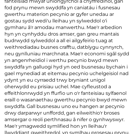
fanteisiad mwyaf uniongyrchol a chyffredinol, gan
fod prynu mewn swyddfa yn caniatáu i fusnesau
gwerthu materion pecynio ar gyfer unedau ar
gostau sydd wedi'u lleihau yn sylweddol o'i
gymharu â'r amodau manwerthu. Mae'r arbedion
hyn yn cynhyddu dros amser, gan greu mantais
budrwydd sylweddol a all ei ailgyfeirio tuag at
weithrediadau busnes crafftu, datblygu cynnyrch,
neu gynlluniau marchnata. Mae'r economi sgâl sydd
yn angenrheidiol i werthu pecynio bwyd mewn
swyddfa yn galluogi hyd yn oed busnesau bychain i
gael mynediad at eitemau pecynio uchelgeisiol nad
ydynt yn eu cyrraedd trwy bryniant unigol
oherwydd eu prisiau uchel. Mae cyfleustod a
effeithlonrwydd yn ffurfio un o'r fanteisiau sylfaenol
eraill o wasanaethau gwerthu pecynio bwyd mewn
swyddfa. Gall busnesau uno eu hangen ar pecynio
drwy darparwyr unffordd, gan eilweithio'r broses
amsergar o reoli perthnasau â nifer o gynhwyswyr.
Mae'r ymagwedd symlified hon yn lleihau'r
llwyddiant gweithredol, yn symlhau prosesau prynu,