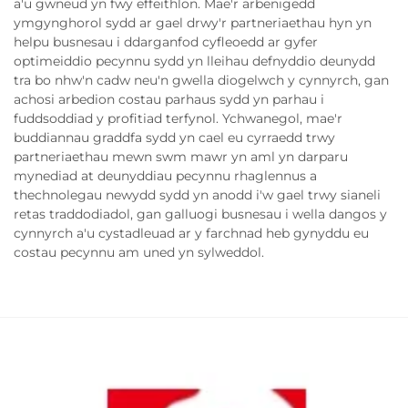
a'u gwneud yn fwy effeithlon. Mae'r arbenigedd
ymgynghorol sydd ar gael drwy'r partneriaethau hyn yn
helpu busnesau i ddarganfod cyfleoedd ar gyfer
optimeiddio pecynnu sydd yn lleihau defnyddio deunydd
tra bo nhw'n cadw neu'n gwella diogelwch y cynnyrch, gan
achosi arbedion costau parhaus sydd yn parhau i
fuddsoddiad y profitiad terfynol. Ychwanegol, mae'r
buddiannau graddfa sydd yn cael eu cyrraedd trwy
partneriaethau mewn swm mawr yn aml yn darparu
mynediad at deunyddiau pecynnu rhaglennus a
thechnolegau newydd sydd yn anodd i'w gael trwy sianeli
retas traddodiadol, gan galluogi busnesau i wella dangos y
cynnyrch a'u cystadleuad ar y farchnad heb gynyddu eu
costau pecynnu am uned yn sylweddol.