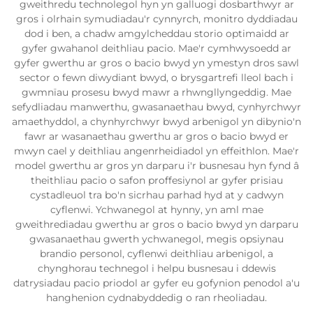
gweithredu technolegol hyn yn galluogi dosbarthwyr ar
gros i olrhain symudiadau'r cynnyrch, monitro dyddiadau
dod i ben, a chadw amgylcheddau storio optimaidd ar
gyfer gwahanol deithliau pacio. Mae'r cymhwysoedd ar
gyfer gwerthu ar gros o bacio bwyd yn ymestyn dros sawl
sector o fewn diwydiant bwyd, o brysgartrefi lleol bach i
gwmnïau prosesu bwyd mawr a rhwngllyngeddig. Mae
sefydliadau manwerthu, gwasanaethau bwyd, cynhyrchwyr
amaethyddol, a chynhyrchwyr bwyd arbenigol yn dibynio'n
fawr ar wasanaethau gwerthu ar gros o bacio bwyd er
mwyn cael y deithliau angenrheidiadol yn effeithlon. Mae'r
model gwerthu ar gros yn darparu i'r busnesau hyn fynd â
theithliau pacio o safon proffesiynol ar gyfer prisiau
cystadleuol tra bo'n sicrhau parhad hyd at y cadwyn
cyflenwi. Ychwanegol at hynny, yn aml mae
gweithrediadau gwerthu ar gros o bacio bwyd yn darparu
gwasanaethau gwerth ychwanegol, megis opsiynau
brandio personol, cyflenwi deithliau arbenigol, a
chynghorau technegol i helpu busnesau i ddewis
datrysiadau pacio priodol ar gyfer eu gofynion penodol a'u
hanghenion cydnabyddedig o ran rheoliadau.