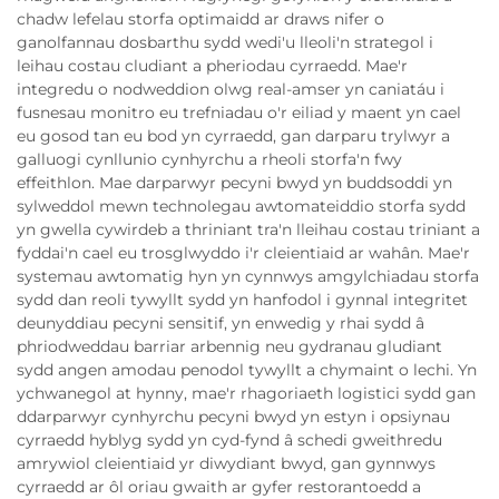
chadw lefelau storfa optimaidd ar draws nifer o
ganolfannau dosbarthu sydd wedi'u lleoli'n strategol i
leihau costau cludiant a pheriodau cyrraedd. Mae'r
integredu o nodweddion olwg real-amser yn caniatáu i
fusnesau monitro eu trefniadau o'r eiliad y maent yn cael
eu gosod tan eu bod yn cyrraedd, gan darparu trylwyr a
galluogi cynllunio cynhyrchu a rheoli storfa'n fwy
effeithlon. Mae darparwyr pecyni bwyd yn buddsoddi yn
sylweddol mewn technolegau awtomateiddio storfa sydd
yn gwella cywirdeb a thriniant tra'n lleihau costau triniant a
fyddai'n cael eu trosglwyddo i'r cleientiaid ar wahân. Mae'r
systemau awtomatig hyn yn cynnwys amgylchiadau storfa
sydd dan reoli tywyllt sydd yn hanfodol i gynnal integritet
deunyddiau pecyni sensitif, yn enwedig y rhai sydd â
phriodweddau barriar arbennig neu gydranau gludiant
sydd angen amodau penodol tywyllt a chymaint o lechi. Yn
ychwanegol at hynny, mae'r rhagoriaeth logistici sydd gan
ddarparwyr cynhyrchu pecyni bwyd yn estyn i opsiynau
cyrraedd hyblyg sydd yn cyd-fynd â schedi gweithredu
amrywiol cleientiaid yr diwydiant bwyd, gan gynnwys
cyrraedd ar ôl oriau gwaith ar gyfer restorantoedd a