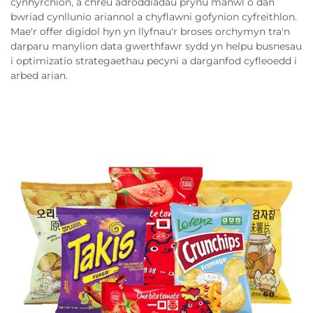
cynhyrchion, a chreu adroddiadau prynu manwl o dan
bwriad cynllunio ariannol a chyflawni gofynion cyfreithlon.
Mae'r offer digidol hyn yn llyfnau'r broses orchymyn tra'n
darparu manylion data gwerthfawr sydd yn helpu busnesau
i optimizatio strategaethau pecyni a darganfod cyfleoedd i
arbed arian.