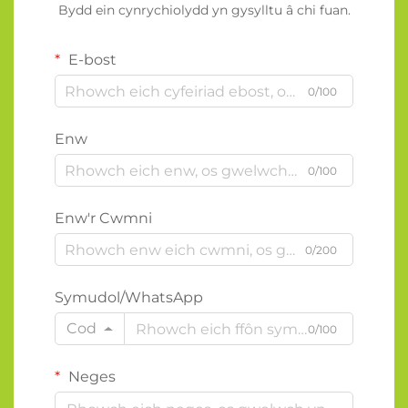
Bydd ein cynrychiolydd yn gysylltu â chi fuan.
E-bost
0/100
Enw
0/100
Enw'r Cwmni
0/200
Symudol/WhatsApp
Cod
0/100
Neges