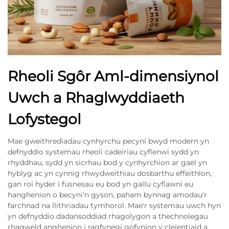
Rheoli Sgôr Aml-dimensiynol
Uwch a Rhaglwyddiaeth
Lofystegol
Mae gweithrediadau cynhyrchu pecyni bwyd modern yn
defnyddio systemau rheoli cadeiriau cyflenwi sydd yn
rhyddhau, sydd yn sicrhau bod y cynhyrchion ar gael yn
hyblyg ac yn cynnig rhwydweithiau dosbarthu effeithlon,
gan roi hyder i fusnesau eu bod yn gallu cyflawni eu
hanghenion o becyni'n gyson, paham bynnag amodau'r
farchnad na llithriadau tymhorol. Mae'r systemau uwch hyn
yn defnyddio dadansoddiad rhagolygon a thechnolegau
rhagweld anghenion i ragfynegi gofynion y cleientiaid a