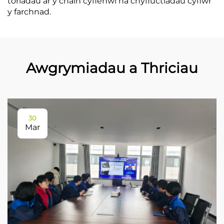
toriadau ar y chain cyflenwi na chyfluctiadau cyflwr
y farchnad.
Awgrymiadau a Thriciau
30
Mar