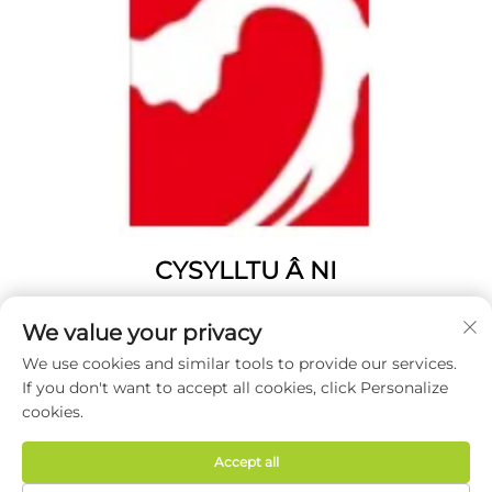
CYSYLLTU Â NI
Add: Rhif 1346, Heol Fenghuangshan, Yangting, Dinas
We value your privacy
Weihai, Provins o Shandong, Tsieina.
We use cookies and similar tools to provide our services.
Ffôn:
0631 5900466
If you don't want to accept all cookies, click Personalize
E-bost:
[email protected]
cookies.
Accept all
Hawlfraint © 2026 Weihai Haodong Packing Co., Ltd. Cedwir yr