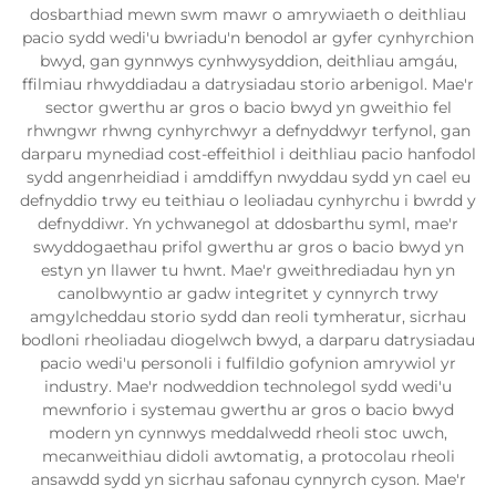
dosbarthiad mewn swm mawr o amrywiaeth o deithliau
pacio sydd wedi'u bwriadu'n benodol ar gyfer cynhyrchion
bwyd, gan gynnwys cynhwysyddion, deithliau amgáu,
ffilmiau rhwyddiadau a datrysiadau storio arbenigol. Mae'r
sector gwerthu ar gros o bacio bwyd yn gweithio fel
rhwngwr rhwng cynhyrchwyr a defnyddwyr terfynol, gan
darparu mynediad cost-effeithiol i deithliau pacio hanfodol
sydd angenrheidiad i amddiffyn nwyddau sydd yn cael eu
defnyddio trwy eu teithiau o leoliadau cynhyrchu i bwrdd y
defnyddiwr. Yn ychwanegol at ddosbarthu syml, mae'r
swyddogaethau prifol gwerthu ar gros o bacio bwyd yn
estyn yn llawer tu hwnt. Mae'r gweithrediadau hyn yn
canolbwyntio ar gadw integritet y cynnyrch trwy
amgylcheddau storio sydd dan reoli tymheratur, sicrhau
bodloni rheoliadau diogelwch bwyd, a darparu datrysiadau
pacio wedi'u personoli i fulfildio gofynion amrywiol yr
industry. Mae'r nodweddion technolegol sydd wedi'u
mewnforio i systemau gwerthu ar gros o bacio bwyd
modern yn cynnwys meddalwedd rheoli stoc uwch,
mecanweithiau didoli awtomatig, a protocolau rheoli
ansawdd sydd yn sicrhau safonau cynnyrch cyson. Mae'r