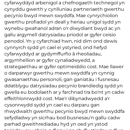
cyfarwyddyd arbenigol a chefnogaeth technegol yn
cynyddu gwerth y cynlluniau partneriaeth gwerthu
pecynio bwyd mewn swyddfa. Mae cynrychiolion
gwerthu profiadol yn deall y heriau unigol sydd yn
wynebu gwahanol adran o'r diwydiant bwyd ac yn
gallu argymell datrysiadau priodol ar gyfer ceisio
penodol. Yn y cyfarchiad hwn, nid dim ond dewis
cynnyrch sydd yn cael ei ystyried, ond hefyd
cyfarwyddyd ar gydymffurfio â rheoliadau,
argymhellion ar gyfer cynaliadwyedd, a
strategaethau ar gyfer optimeiddio cost. Mae llawer
o darparwyr gwerthu mewn swyddfa yn cynnig
gwasanaethau personoli, gan ganiatáu i fusnesau
ddatblygu datrysiadau pecynio brandiedig sydd yn
gwella eu bodolaeth ar y farchnad tra bo'nt yn cadw
effeithlonrwydd cost. Mae'r dibynadwyedd a'r
cysonrwydd sydd yn cael eu darparu gan
rhwydwaith gwerthu pecynio bwyd mewn swyddfa
sefydladwy yn sicrhau bod busnesau'n gallu cadw
parhad gweithrediadau hyd yn oed yn ystod