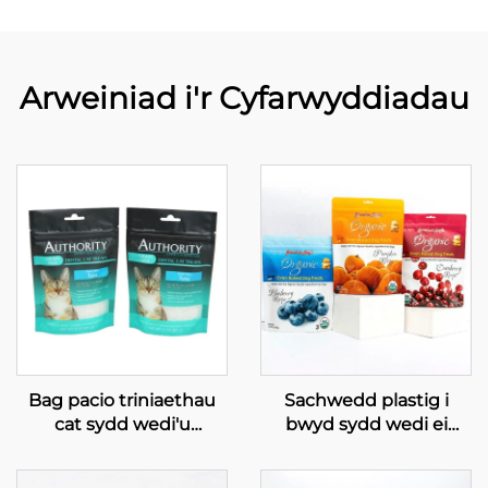
Arweiniad i'r Cyfarwyddiadau
Bag pacio triniaethau
Sachwedd plastig i
cat sydd wedi'u
bwyd sydd wedi ei
cynhyrchu yn Tsieina ar
rewi'n sych, bwyd
gyfer bwyd cat â
ychwanegol, sachwedd