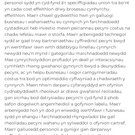
personol sydd yn cyd-fynd â'r speciffigiadau union tra bo'nt
yn cadw cost effeithlon drwy brosesau cynhyrchu
effeithlon. Mae'r chweil gydweithio hwn yn galluogi
busnesau i wahaniaethu eu cynnyrch yn farchnadoedd
cystadleuol heb investio mewn peiriannau pecyni costus na
chadw lefelau mawr o storfa. Mae'r arbenigedd technegol
sydd ar gael trwy bartneriaethau cyffredinol pecyni bwyd
yn werthfawr iawn wrth ddatblygu llinellau cynnyrch
newydd neu'n mynd i gategoriâu marchnadoedd newydd.
Mae cynrychiolyddion profiadol yn deall yr interacsiynau
cymhleth rhwng gwahanol gynnyrch bwyd a deunyddiau
pecyni, ac yn helpu busnesau i osgoi camgymeriadau
costus tra bod yn optimeiddio cyflwyniad a chadwraeth y
cynnyrch. Maen nhw'n darparu cyfarwyddyd am ofynion
cydnabyddiaeth rheoleuol ar draws gwahanol reoliadau,
gan sicrhau bod datrysiadau pecyni'n cyd-fynd â phob
safon diogelwch angenrheidiol a gofynion labelu. Mae'r
arbenigedd hon yn dod yn enwedig werthfawr i fusnesau
sydd yn ehangu i farchnadoedd rhyngwladol ble gall
rheoliadau pecyni wahanu yn sylweddol o ofynion cartref.
Mae'r galluoedd personoli a gynigir gan darparwyr