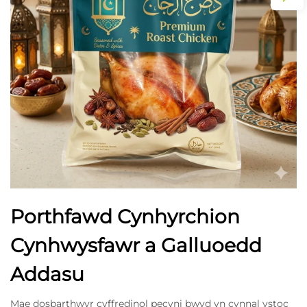
Porthfawd Cynhyrchion
Cynhwysfawr a Galluoedd
Addasu
Mae dosbarthwyr cyffredinol pecyni bwyd yn cynnal ystoc