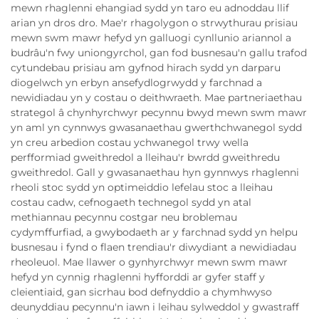
mewn rhaglenni ehangiad sydd yn taro eu adnoddau llif
arian yn dros dro. Mae'r rhagolygon o strwythurau prisiau
mewn swm mawr hefyd yn galluogi cynllunio ariannol a
budrâu'n fwy uniongyrchol, gan fod busnesau'n gallu trafod
cytundebau prisiau am gyfnod hirach sydd yn darparu
diogelwch yn erbyn ansefydlogrwydd y farchnad a
newidiadau yn y costau o deithwraeth. Mae partneriaethau
strategol â chynhyrchwyr pecynnu bwyd mewn swm mawr
yn aml yn cynnwys gwasanaethau gwerthchwanegol sydd
yn creu arbedion costau ychwanegol trwy wella
perfformiad gweithredol a lleihau'r bwrdd gweithredu
gweithredol. Gall y gwasanaethau hyn gynnwys rhaglenni
rheoli stoc sydd yn optimeiddio lefelau stoc a lleihau
costau cadw, cefnogaeth technegol sydd yn atal
methiannau pecynnu costgar neu broblemau
cydymffurfiad, a gwybodaeth ar y farchnad sydd yn helpu
busnesau i fynd o flaen trendiau'r diwydiant a newidiadau
rheoleuol. Mae llawer o gynhyrchwyr mewn swm mawr
hefyd yn cynnig rhaglenni hyfforddi ar gyfer staff y
cleientiaid, gan sicrhau bod defnyddio a chymhwyso
deunyddiau pecynnu'n iawn i leihau sylweddol y gwastraff