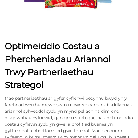
Optimeiddio Costau a
Phercheniadau Ariannol
Trwy Partneriaethau
Strategol
Mae partneriaethau ar gyfer cyflenwi pecynnu bwyd yn y
farchnad werthu mewn swm mawr yn darparu buddiannau
ariannol sylweddol sydd yn mynd pellach na dim ond
disgowntiau cyfnewid, gan greu strategaethau optimeiddio
costau cyflawn sydd yn gwella profitiad busnes yn
gyffredinol a pherfformiad gweithredol. Mae'r economi
sylfaenol o brynu mewn swm mawr yn galluogi busnesau i