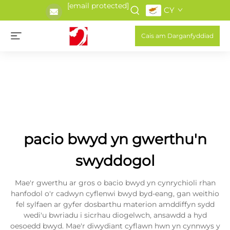
[email protected]
CY
Cais am Darganfyddiad
pacio bwyd yn gwerthu'n
swyddogol
Mae'r gwerthu ar gros o bacio bwyd yn cynrychioli rhan
hanfodol o'r cadwyn cyflenwi bwyd byd-eang, gan weithio
fel sylfaen ar gyfer dosbarthu materion amddiffyn sydd
wedi'u bwriadu i sicrhau diogelwch, ansawdd a hyd
oesoedd bwyd. Mae'r diwydiant cyflawn hwn yn cynnwys y