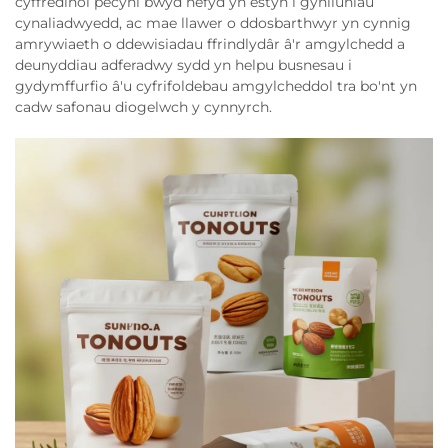
cyffredinol pecyni bwyd hefyd yn estyn i gynlluniau
cynaliadwyedd, ac mae llawer o ddosbarthwyr yn cynnig
amrywiaeth o ddewisiadau ffrindlydâr â'r amgylchedd a
deunyddiau adferadwy sydd yn helpu busnesau i
gydymffurfio â'u cyfrifoldebau amgylcheddol tra bo'nt yn
cadw safonau diogelwch y cynnyrch.