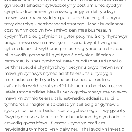
gyrraedd lleihadion sylweddol yn y cost am uned sydd yn
cynyddu dros amser, yn enwedig ar gyfer defnyddwyr
mewn swm mawr sydd yn gallu uchelhau eu gallu prynu
trwy ddatblygu berthnasoedd strategol. Mae'r buddiannau
cost hyn yn dod yn fwy amlwg pan mae busnesau'n
cydymffurfio eu gofynion ar gyfer pecynnu â chynhyrchwyr
unigol mewn swm mawr, gan i'r canolbwynt hwn greu
cyfleoedd am strwythurau prisiau rhagfynnol a trefniadau
bilio wedi'u personoli i gyd-fynd â gofynion llif arian a
patrymau busnes tymhorol. Mae'r buddiannau ariannol o
berthnasoedd â chynhyrchwyr pecynnu bwyd mewn swm
mawr yn cynnwys mynediad at telerau talu hyblyg a
trefniadau credyd sydd yn helpu busnesau i reoli eu
cyfundrefn weithredol yn effeithiolach tra bo nhw'n cadw
lefelau stoc addidas. Mae llawer o gynhyrchwyr mewn swm
mawr yn cynnig telerau talu estynedig, addasiadau bilio
tymhorol, a rhaglenni ad-daliad yn seiliedig ar gyfnewid
sydd yn darparu arbedion costau ychwanegol trwy gydol y
flwyddyn busnes. Mae'r trefniadau ariannol hyn yn bodoli'n
enwedig gwerthfawr i fusnesau sydd yn profi am
newidiadau tymhorol yn y galw neu i rhai sydd yn investio