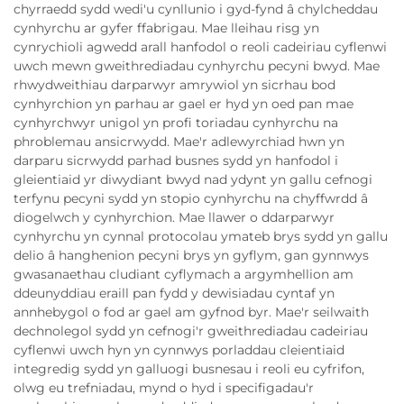
chyrraedd sydd wedi'u cynllunio i gyd-fynd â chylcheddau
cynhyrchu ar gyfer ffabrigau. Mae lleihau risg yn
cynrychioli agwedd arall hanfodol o reoli cadeiriau cyflenwi
uwch mewn gweithrediadau cynhyrchu pecyni bwyd. Mae
rhwydweithiau darparwyr amrywiol yn sicrhau bod
cynhyrchion yn parhau ar gael er hyd yn oed pan mae
cynhyrchwyr unigol yn profi toriadau cynhyrchu na
phroblemau ansicrwydd. Mae'r adlewyrchiad hwn yn
darparu sicrwydd parhad busnes sydd yn hanfodol i
gleientiaid yr diwydiant bwyd nad ydynt yn gallu cefnogi
terfynu pecyni sydd yn stopio cynhyrchu na chyffwrdd â
diogelwch y cynhyrchion. Mae llawer o ddarparwyr
cynhyrchu yn cynnal protocolau ymateb brys sydd yn gallu
delio â hanghenion pecyni brys yn gyflym, gan gynnwys
gwasanaethau cludiant cyflymach a argymhellion am
ddeunyddiau eraill pan fydd y dewisiadau cyntaf yn
annhebygol o fod ar gael am gyfnod byr. Mae'r seilwaith
dechnolegol sydd yn cefnogi'r gweithrediadau cadeiriau
cyflenwi uwch hyn yn cynnwys porladdau cleientiaid
integredig sydd yn galluogi busnesau i reoli eu cyfrifon,
olwg eu trefniadau, mynd o hyd i specifigadau'r