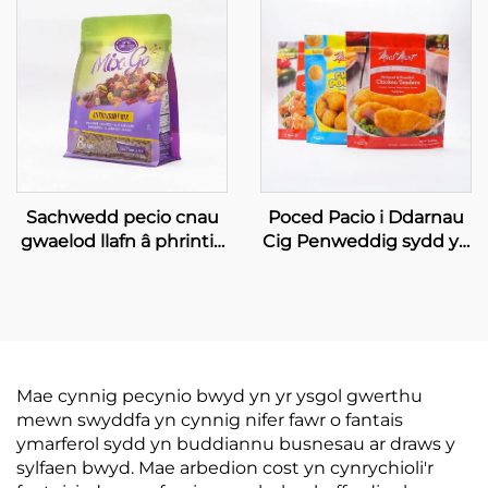
chlosiwl a ellir ei ailgau
i bacio bwyd
Sachwedd pecio cnau
Poced Pacio i Ddarnau
gwaelod llafn â phrintio
Cig Penweddig sydd yn
arbenigol, sachwedd i
Seilio i Fyny, Poced i
becio cnau cawsî
Bwydydd Rhewi
Mae cynnig pecynio bwyd yn yr ysgol gwerthu
mewn swyddfa yn cynnig nifer fawr o fantais
ymarferol sydd yn buddiannu busnesau ar draws y
sylfaen bwyd. Mae arbedion cost yn cynrychioli'r