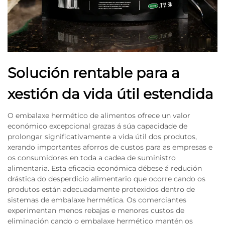
Solución rentable para a
xestión da vida útil estendida
O embalaxe hermético de alimentos ofrece un valor
económico excepcional grazas á súa capacidade de
prolongar significativamente a vida útil dos produtos,
xerando importantes aforros de custos para as empresas e
os consumidores en toda a cadea de suministro
alimentaria. Esta eficacia económica débese á redución
drástica do desperdicio alimentario que ocorre cando os
produtos están adecuadamente protexidos dentro de
sistemas de embalaxe hermética. Os comerciantes
experimentan menos rebajas e menores custos de
eliminación cando o embalaxe hermético mantén os