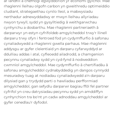
ar landfill a chefnogi egwyddorion yr economi gylchol. Mae
rhaglenni lleihau olgofn carbon yn gweithredu optimeiddio
cludiant, strategaethau cynilo lleol, a mabwysiadu
nerthadur adnewyddadwy er mwyn lleihau allyriadau
nwyon tywyll, sydd yn gysylltiedig â weithgarwchau
cynhyrchu a dosbarthu. Mae rhaglenni partneriaeth â
darparwyr yn estyn cyfrifoldeb amgylcheddol trwy'r llinell
darparu trwy ofyn i fentroed fod yn cydymffurfio â safonau
cynaliadwyedd a rhaglenni gwella parhaus. Mae rhaglenni
addysgu ar gyfer cleientiaid yn darparu cyfarwyddyd ar
ddulliau addas i atal, cyfleoedd ailadrodd, a chamgenion
pecynnu cynaliadwy sydd yn cyd-fynd â nodweddion
cwmnïol amgylcheddol. Mae cydymffurfio â chertifiadâu â
safonau amgylcheddol cydnabyddedig yn dangos cynnydd
mesuradwy tuag at nodiadau cynaliadwyedd a'n darparu
dilysiad gan y trydydd parti o hawliadau perfformiad
amgylcheddol, gan sefydlu darparwr bagiau ffôl fel partner
cyfrifol yn creu datrysiadau pecynnu sydd yn amddiffyn
cynhyrchion tra bo'nt yn cadw adnoddau amgylcheddol ar
gyfer cenedlau'r dyfodol.