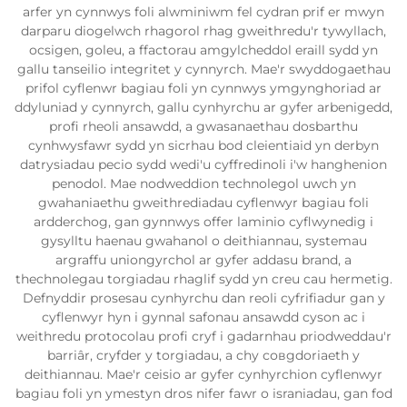
arfer yn cynnwys foli alwminiwm fel cydran prif er mwyn
darparu diogelwch rhagorol rhag gweithredu'r tywyllach,
ocsigen, goleu, a ffactorau amgylcheddol eraill sydd yn
gallu tanseilio integritet y cynnyrch. Mae'r swyddogaethau
prifol cyflenwr bagiau foli yn cynnwys ymgynghoriad ar
ddyluniad y cynnyrch, gallu cynhyrchu ar gyfer arbenigedd,
profi rheoli ansawdd, a gwasanaethau dosbarthu
cynhwysfawr sydd yn sicrhau bod cleientiaid yn derbyn
datrysiadau pecio sydd wedi'u cyffredinoli i'w hanghenion
penodol. Mae nodweddion technolegol uwch yn
gwahaniaethu gweithrediadau cyflenwyr bagiau foli
ardderchog, gan gynnwys offer laminio cyflwynedig i
gysylltu haenau gwahanol o deithiannau, systemau
argraffu uniongyrchol ar gyfer addasu brand, a
thechnolegau torgiadau rhaglif sydd yn creu cau hermetig.
Defnyddir prosesau cynhyrchu dan reoli cyfrifiadur gan y
cyflenwyr hyn i gynnal safonau ansawdd cyson ac i
weithredu protocolau profi cryf i gadarnhau priodweddau'r
barriâr, cryfder y torgiadau, a chy совgdoriaeth y
deithiannau. Mae'r ceisio ar gyfer cynhyrchion cyflenwyr
bagiau foli yn ymestyn dros nifer fawr o israniadau, gan fod