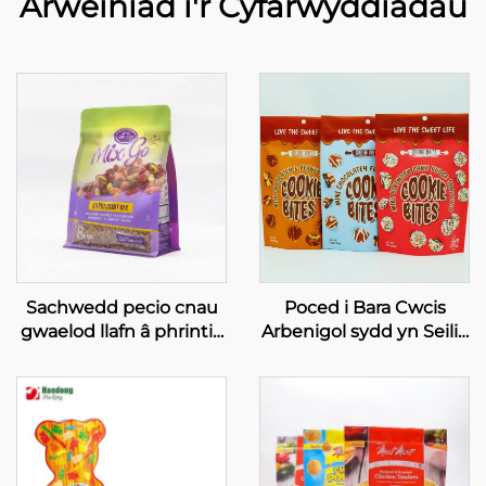
Arweiniad i'r Cyfarwyddiadau
Sachwedd pecio cnau
Poced i Bara Cwcis
gwaelod llafn â phrintio
Arbenigol sydd yn Seilio
arbenigol, sachwedd i
i Fyny, Pocedi Bwyd o
becio cnau cawsî
Alwminiwm