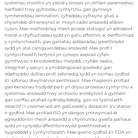
systemau monitro yn ystod y broses yn olrhain paramedrau
hanfodol trwy gyfnodau cynhyrchu, gan gynnwys
tymhereddau lamination, cyfraddau cyflwyno glud, a
chywirdeb dimensiynol er mwyn cadw ansawdd allbwn
cyson. Mae methodoleg rheoli proses statisgol yn adnabod
trendi a chyfluctiadau sydd yn gallu effeithio ar berfformiad
y cynhyrchwaith, gan ganiatáu addasiadau gweithredol
sydd yn atal camgywirdebau ansawdd. Mae profi'r
cynhyrchwaith terfynol yn cynwys asesiad cyfan-
gymhwyso o briodweddau rhwyddi, cryfder sealio,
integritet y pecyn, a ymddangosiad gweledol gan
ddefnyddio dulliau profi safonedig sydd yn sicrhau cydfod
â'r safonau diwylliannol perthnasol. Mae rhaglenni profiad
gan bersonau trydydd parti yn dilysu prosesau cynhyrchu a
systemau ansawdd trwy archwilio annibynnol a gynhelir
gan corffau profiad cydnabyddedig, gan roi tystiolaeth
obiectif i'r cwsmeriaid am galluoedd y darparwr a'u statws
o gydfod. Mae profiad ISO yn dangos ymrwymiad at
egwyddorion rheoli ansawdd a chynlluniau gwella parhaus
sydd yn cynyddu effeithlonrwydd gweithrediad a
hygrededd y cynhyrchwaith. Mae gwirio cydfod â'r FDA yn