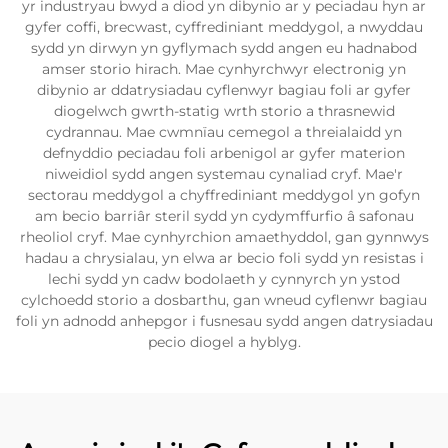
yr industryau bwyd a diod yn dibynio ar y peciadau hyn ar
gyfer coffi, brecwast, cyffrediniant meddygol, a nwyddau
sydd yn dirwyn yn gyflymach sydd angen eu hadnabod
amser storio hirach. Mae cynhyrchwyr electronig yn
dibynio ar ddatrysiadau cyflenwyr bagiau foli ar gyfer
diogelwch gwrth-statig wrth storio a thrasnewid
cydrannau. Mae cwmnïau cemegol a threialaidd yn
defnyddio peciadau foli arbenigol ar gyfer materion
niweidiol sydd angen systemau cynaliad cryf. Mae'r
sectorau meddygol a chyffrediniant meddygol yn gofyn
am becio barriâr steril sydd yn cydymffurfio â safonau
rheoliol cryf. Mae cynhyrchion amaethyddol, gan gynnwys
hadau a chrysialau, yn elwa ar becio foli sydd yn resistas i
lechi sydd yn cadw bodolaeth y cynnyrch yn ystod
cylchoedd storio a dosbarthu, gan wneud cyflenwr bagiau
foli yn adnodd anhepgor i fusnesau sydd angen datrysiadau
pecio diogel a hyblyg.