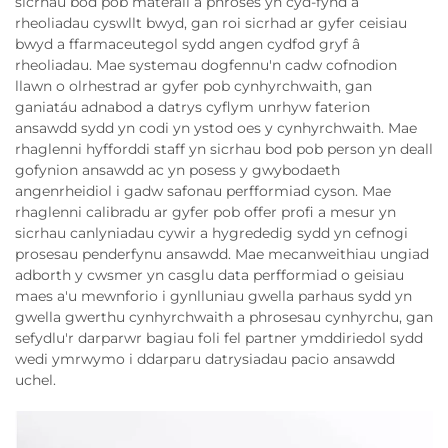
sicrhau bod pob materail a phroses yn cyd-fynd â
rheoliadau cyswllt bwyd, gan roi sicrhad ar gyfer ceisiau
bwyd a ffarmaceutegol sydd angen cydfod gryf â
rheoliadau. Mae systemau dogfennu'n cadw cofnodion
llawn o olrhestrad ar gyfer pob cynhyrchwaith, gan
ganiatáu adnabod a datrys cyflym unrhyw faterion
ansawdd sydd yn codi yn ystod oes y cynhyrchwaith. Mae
rhaglenni hyfforddi staff yn sicrhau bod pob person yn deall
gofynion ansawdd ac yn posess y gwybodaeth
angenrheidiol i gadw safonau perfformiad cyson. Mae
rhaglenni calibradu ar gyfer pob offer profi a mesur yn
sicrhau canlyniadau cywir a hygrededig sydd yn cefnogi
prosesau penderfynu ansawdd. Mae mecanweithiau ungiad
adborth y cwsmer yn casglu data perfformiad o geisiau
maes a'u mewnforio i gynlluniau gwella parhaus sydd yn
gwella gwerthu cynhyrchwaith a phrosesau cynhyrchu, gan
sefydlu'r darparwr bagiau foli fel partner ymddiriedol sydd
wedi ymrwymo i ddarparu datrysiadau pacio ansawdd
uchel.