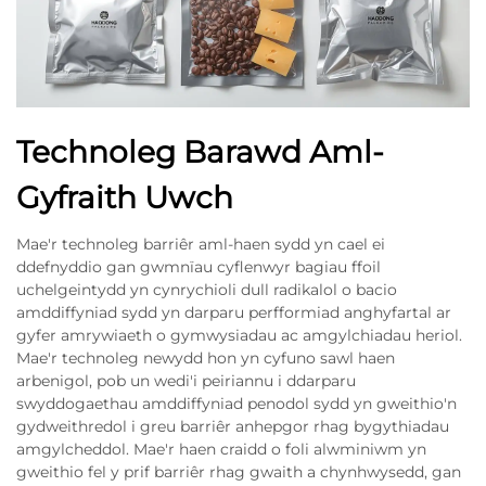
Technoleg Barawd Aml-
Gyfraith Uwch
Mae'r technoleg barriêr aml-haen sydd yn cael ei
ddefnyddio gan gwmnïau cyflenwyr bagiau ffoil
uchelgeintydd yn cynrychioli dull radikalol o bacio
amddiffyniad sydd yn darparu perfformiad anghyfartal ar
gyfer amrywiaeth o gymwysiadau ac amgylchiadau heriol.
Mae'r technoleg newydd hon yn cyfuno sawl haen
arbenigol, pob un wedi'i peiriannu i ddarparu
swyddogaethau amddiffyniad penodol sydd yn gweithio'n
gydweithredol i greu barriêr anhepgor rhag bygythiadau
amgylcheddol. Mae'r haen craidd o foli alwminiwm yn
gweithio fel y prif barriêr rhag gwaith a chynhwysedd, gan