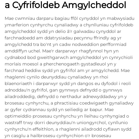
a Cyfrifoldeb Amgylcheddol
Mae cwmnïau darparu bagiau ffôl cynyddol yn mabwysiadu
ymarferion cynhyrchu cynaliadwy a chynlluniau cyfrifoldeb
amgylcheddol sydd yn delio â'r galwadau cynyddol ar
farchnadoedd am ddatrysiadau pecynnu ffrindly ag yr
amgylchedd tra bo'nt yn cadw nodweddion perfformiad
amddiffyn uchel. Mae'r darparwyr rhagfynnol hyn yn
cydnabod bod gweithgarwch amgylcheddol yn cynrychioli
morlais moesol a pherchenogaeth gystadleuol yn y
farchnad heddiw sydd yn gyfrifol am yr amgylchedd. Mae
rhaglenni cynilo deunyddiau cynaliadwy yn rhoi
blaenoriaeth i darparwyr sydd yn dangos eu dyfodol i reoli
adnoddau'n gyfrifol, gan gynnwys defnydd o gynnwys
ailadroddedig, defnydd o nerthadur adnewyddadwy yn y
brosesau cynhyrchu, a phractisiau coedwigaeth gynaliadwy
ar gyfer cydrannau sydd yn seiliedig ar bapur. Mae
optimeiddio prosesau cynhyrchu yn lleihau cynhyngiad o
wastraff trwy dorri deunyddiau'n uniongyrchol, cynllunio
cynhyrchu'n effeithlon, a rhaglenni ailadrodd cyflawn sydd
yn casglu a hailbrosesu cynhyrchion o'r brosesau