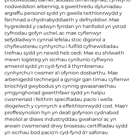
nodweddion arbennig, a gweithredu dyluniadau
argraffu personol sydd yn gwella teithlonrwydd y
farchnad a chydnabyddiaeth y defnyddiwr. Mae
hygrededd y cadwyn fyrrdan yn hanfodol yn ystod
cyfnodau gofyn uchel, ac mae cyflenwyr
sefydladwy'n cynnal lefelau stoc digonol a
chyfleusterau cynhyrchu i fulfild cyfnewidiadau
trefnau sydd yn newid heb oedi. Mae eu shilwaith
mewn logisteg yn sicrhau cynllunio cyflwyno
amserol sydd yn cyd-fynd â thymbramau
cynhyrchu'r cwsmer a'i ofynion dosbarthu. Mae
arbenigedd technegol a gynigir gan timau cyflenwr
briochlyd gwybodus yn cynnig gwasanaethau
ymgynghoriad gwerthfawr sydd yn helpu
cwsmeriaid i feithrin specifiadau pacio i wella
diogelwch y cynnyrch a effeithlonrwydd cost. Mae'r
proffesiynolion hyn yn deall gofynion cydnabod
rheoliol ar draws industryddau gwahanol ac yn
arwain cwsmeriaid drwy brosesau certiffiadau sydd
yn sicrhau bod pacio'n cyd-fynd â'r safonau