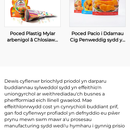
Poced Plastig Mylar
Poced Pacio i Ddarnau
arbenigol â Chlosiawd
Cig Penweddig sydd yn
Tafod Meddal, ar gyfer
Seilio i Fyny, Poced i
Siocledi, â Siocledi
Bwydydd Rhewi
wedi'u printio
Dewis cyflenwr briochlyd priodol yn darparu
buddiannau sylweddol sydd yn effeithio'n
uniongyrchol ar weithrediadau'ch busnes a
pherfformiad eich llinell gwaelod. Mae
effeithlonrwydd cost yn cynrychioli buddiant prif,
gan fod cyflenwyr profiadol yn defnyddio eu pŵer
prynu mewn swm mawr a'u prosesau
manufacturing sydd wedi'u hymharu i gynnig prisio