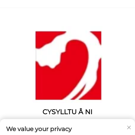
CYSYLLTU Â NI
Add: Rhif 1346, Heol Fenghuangshan, Yangting, Dinas
We value your privacy
Weihai, Provins o Shandong, Tsieina.