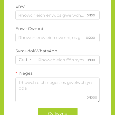
Enw
0/100
Enw'r Cwmni
0/200
Symudol/WhatsApp
Cod
0/100
Neges
0/1000
Cyflwyno