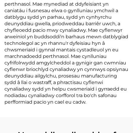
perthnasol. Mae mynediad at ddyfeisiant yn
caniatáu i fusnesau elwa o gynlluniau ymchwil a
datblygu sydd yn parhau, sydd yn cynhyrchu
deunyddiau gwella, priodweddau barriêr uwch, a
chyfleoedd pacio mwy cynaliadwy. Mae cyflenwyr
arweiniol yn buddsoddi'n barhaus mewn datblygiad
technolegol ac yn rhannu'r dyfeisiau hyn â
chwsmeriaid i gynnal mantais cystadleuol yn eu
marchnadoedd perthnasol. Mae cynlluniau
cyfrifolrwydd amgylcheddol a gynigir gan cwmnïau
cyflenwr briochlyd cynaliadwy yn cynnwys opsiynau
deunyddiau ailgylchu, prosesau manufacturing
sydd â llai o wastraff, a phractisau cyflenwi
cynaliadwy sydd yn helpu cwsmeriaid i gyrraedd eu
nodiadau cynaliadwy corfforol tra bo'ch safonau
perfformiad pacio yn cael eu cadw.