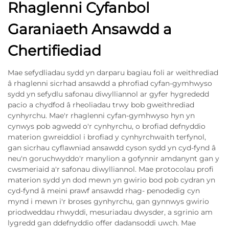
Rhaglenni Cyfanbol
Garaniaeth Ansawdd a
Chertifiediad
Mae sefydliadau sydd yn darparu bagiau foli ar weithrediad
â rhaglenni sicrhad ansawdd a phrofiad cyfan-gymhwyso
sydd yn sefydlu safonau diwylliannol ar gyfer hygrededd
pacio a chydfod â rheoliadau trwy bob gweithrediad
cynhyrchu. Mae'r rhaglenni cyfan-gymhwyso hyn yn
cynwys pob agwedd o'r cynhyrchu, o brofiad defnyddio
materion gwreiddiol i brofiad y cynhyrchwaith terfynol,
gan sicrhau cyflawniad ansawdd cyson sydd yn cyd-fynd â
neu'n goruchwyddo'r manylion a gofynnir amdanynt gan y
cwsmeriaid a'r safonau diwylliannol. Mae protocolau profi
materion sydd yn dod mewn yn gwirio bod pob cydran yn
cyd-fynd â meini prawf ansawdd rhag- penodedig cyn
mynd i mewn i'r broses gynhyrchu, gan gynnwys gwirio
priodweddau rhwyddi, mesuriadau dwysder, a sgrinio am
lygredd gan ddefnyddio offer dadansoddi uwch. Mae