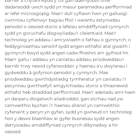
barriêr a chyfanrwydd y tōl gan ddefnyddio offer
dadansoddi uwch sydd yn mesur paramedrau perfformiad
ar lefel microsgopig. Mae'r dull cyflawn hwn yn galluogi
cwmnïau cyflenwyr bagiau ffoil i warantu estyniadau
penodol o oesoed storio a lefelau amddiffyniad cynnyrch
sydd yn goruchafu disgwyliadau'r cleientiaid. Mae'r
technoleg yn addasu i amrywiaeth o fathau o gynnyrch, o
feddyginiaethau sensitif sydd angen eithafol atal gwaith i
gynnyrch bwyd sydd angen cadw ffreshni am gyfnod hir.
Mae'r gallu i addasu yn caniatáu addasu priodweddau'r
barriêr trwy newid cyfansoddair y haenau a'u dwylanau i
gydweddu â gofynion penodol y cynnyrch. Mae
priodweddau gwrthdystiedig tymheratur yn caniatáu i'r
pecynnau gwrthsefyll amgylchiadau storio a thrasnewid
eithafol heb diraddiad perfformiad. Mae'r adeiladu aml-haen
yn darparu diogelwch ailadroddol, gan sicrhau nad yw
camweithio bychan i'r haenau allanol yn camweithio
cyfanaint y pecyn yn gyfan, sydd yn gwneud o'r technoleg
hon y dewis blaenllaw ar gyfer busnesau sydd angen
datrysiadau amddiffyniad cynnyrch dibynadwy a hir
oesoed.