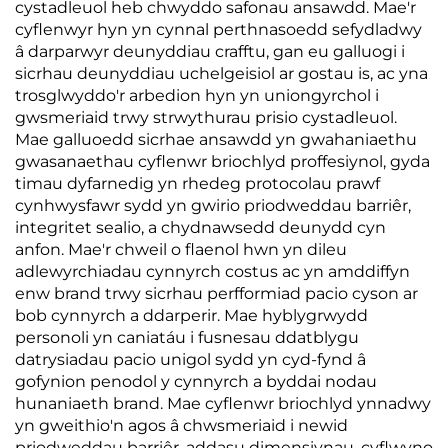
cystadleuol heb chwyddo safonau ansawdd. Mae'r
cyflenwyr hyn yn cynnal perthnasoedd sefydladwy
â darparwyr deunyddiau crafftu, gan eu galluogi i
sicrhau deunyddiau uchelgeisiol ar gostau is, ac yna
trosglwyddo'r arbedion hyn yn uniongyrchol i
gwsmeriaid trwy strwythurau prisio cystadleuol.
Mae galluoedd sicrhae ansawdd yn gwahaniaethu
gwasanaethau cyflenwr briochlyd proffesiynol, gyda
timau dyfarnedig yn rhedeg protocolau prawf
cynhwysfawr sydd yn gwirio priodweddau barriêr,
integritet sealio, a chydnawsedd deunydd cyn
anfon. Mae'r chweil o flaenol hwn yn dileu
adlewyrchiadau cynnyrch costus ac yn amddiffyn
enw brand trwy sicrhau perfformiad pacio cyson ar
bob cynnyrch a ddarperir. Mae hyblygrwydd
personoli yn caniatáu i fusnesau ddatblygu
datrysiadau pacio unigol sydd yn cyd-fynd â
gofynion penodol y cynnyrch a byddai nodau
hunaniaeth brand. Mae cyflenwr briochlyd ynnadwy
yn gweithio'n agos â chwsmeriaid i newid
priodweddau barriêr, addasu dimensiynau, cyflwyno