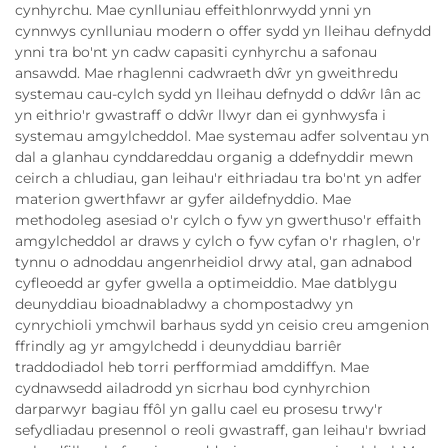
cynhyrchu. Mae cynlluniau effeithlonrwydd ynni yn
cynnwys cynlluniau modern o offer sydd yn lleihau defnydd
ynni tra bo'nt yn cadw capasiti cynhyrchu a safonau
ansawdd. Mae rhaglenni cadwraeth dŵr yn gweithredu
systemau cau-cylch sydd yn lleihau defnydd o ddŵr lân ac
yn eithrio'r gwastraff o ddŵr llwyr dan ei gynhwysfa i
systemau amgylcheddol. Mae systemau adfer solventau yn
dal a glanhau cynddareddau organig a ddefnyddir mewn
ceirch a chludiau, gan leihau'r eithriadau tra bo'nt yn adfer
materion gwerthfawr ar gyfer aildefnyddio. Mae
methodoleg asesiad o'r cylch o fyw yn gwerthuso'r effaith
amgylcheddol ar draws y cylch o fyw cyfan o'r rhaglen, o'r
tynnu o adnoddau angenrheidiol drwy atal, gan adnabod
cyfleoedd ar gyfer gwella a optimeiddio. Mae datblygu
deunyddiau bioadnabladwy a chompostadwy yn
cynrychioli ymchwil barhaus sydd yn ceisio creu amgenion
ffrindly ag yr amgylchedd i deunyddiau barriêr
traddodiadol heb torri perfformiad amddiffyn. Mae
cydnawsedd ailadrodd yn sicrhau bod cynhyrchion
darparwyr bagiau ffôl yn gallu cael eu prosesu trwy'r
sefydliadau presennol o reoli gwastraff, gan leihau'r bwriad