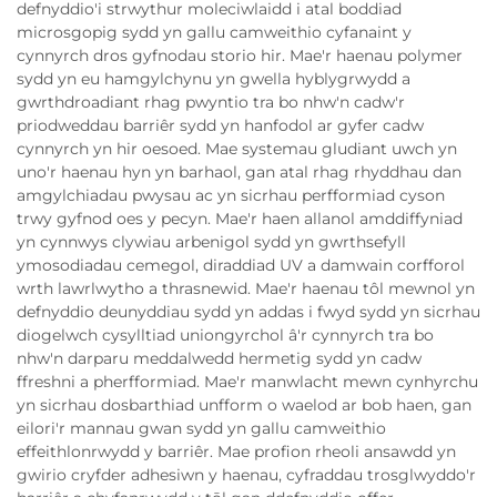
defnyddio'i strwythur moleciwlaidd i atal boddiad
microsgopig sydd yn gallu camweithio cyfanaint y
cynnyrch dros gyfnodau storio hir. Mae'r haenau polymer
sydd yn eu hamgylchynu yn gwella hyblygrwydd a
gwrthdroadiant rhag pwyntio tra bo nhw'n cadw'r
priodweddau barriêr sydd yn hanfodol ar gyfer cadw
cynnyrch yn hir oesoed. Mae systemau gludiant uwch yn
uno'r haenau hyn yn barhaol, gan atal rhag rhyddhau dan
amgylchiadau pwysau ac yn sicrhau perfformiad cyson
trwy gyfnod oes y pecyn. Mae'r haen allanol amddiffyniad
yn cynnwys clywiau arbenigol sydd yn gwrthsefyll
ymosodiadau cemegol, diraddiad UV a damwain corfforol
wrth lawrlwytho a thrasnewid. Mae'r haenau tôl mewnol yn
defnyddio deunyddiau sydd yn addas i fwyd sydd yn sicrhau
diogelwch cysylltiad uniongyrchol â'r cynnyrch tra bo
nhw'n darparu meddalwedd hermetig sydd yn cadw
ffreshni a pherfformiad. Mae'r manwlacht mewn cynhyrchu
yn sicrhau dosbarthiad unfform o waelod ar bob haen, gan
eilori'r mannau gwan sydd yn gallu camweithio
effeithlonrwydd y barriêr. Mae profion rheoli ansawdd yn
gwirio cryfder adhesiwn y haenau, cyfraddau trosglwyddo'r