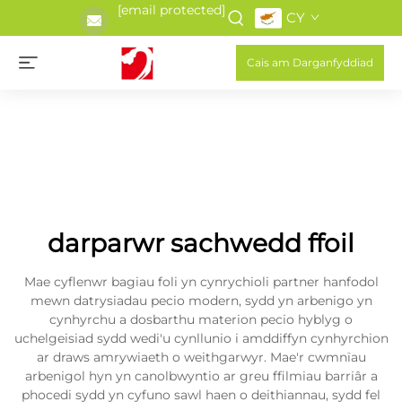
[email protected]
CY
Cais am Darganfyddiad
darparwr sachwedd ffoil
Mae cyflenwr bagiau foli yn cynrychioli partner hanfodol
mewn datrysiadau pecio modern, sydd yn arbenigo yn
cynhyrchu a dosbarthu materion pecio hyblyg o
uchelgeisiad sydd wedi'u cynllunio i amddiffyn cynhyrchion
ar draws amrywiaeth o weithgarwyr. Mae'r cwmnïau
arbenigol hyn yn canolbwyntio ar greu ffilmiau barriâr a
phocedi sydd yn cyfuno sawl haen o deithiannau, sydd fel