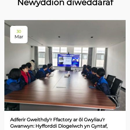
Newyddion diweddaraf
30
Mar
Adferir Gweithdy'r Ffactory ar ôl Gwyliau'r
Gwanwyn: Hyfforddi Diogelwch yn Gyntaf,