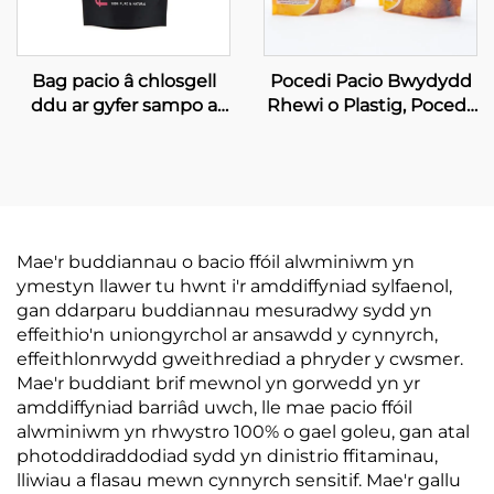
Bag pacio â chlosgell
Pocedi Pacio Bwydydd
ddu ar gyfer sampo a
Rhewi o Plastig, Poced i
chamwg, bag pacio â
Bwydydd Penweddig a
chlosgell ar gyfer hylifau
Phre-goginir
Mae'r buddiannau o bacio ffóil alwminiwm yn
ymestyn llawer tu hwnt i'r amddiffyniad sylfaenol,
gan ddarparu buddiannau mesuradwy sydd yn
effeithio'n uniongyrchol ar ansawdd y cynnyrch,
effeithlonrwydd gweithrediad a phryder y cwsmer.
Mae'r buddiant brif mewnol yn gorwedd yn yr
amddiffyniad barriâd uwch, lle mae pacio ffóil
alwminiwm yn rhwystro 100% o gael goleu, gan atal
photoddiraddodiad sydd yn dinistrio ffitaminau,
lliwiau a flasau mewn cynnyrch sensitif. Mae'r gallu