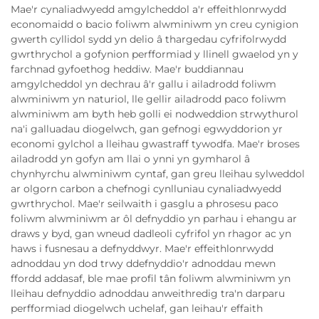
Mae'r cynaliadwyedd amgylcheddol a'r effeithlonrwydd
economaidd o bacio foliwm alwminiwm yn creu cynigion
gwerth cyllidol sydd yn delio â thargedau cyfrifolrwydd
gwrthrychol a gofynion perfformiad y llinell gwaelod yn y
farchnad gyfoethog heddiw. Mae'r buddiannau
amgylcheddol yn dechrau â'r gallu i ailadrodd foliwm
alwminiwm yn naturiol, lle gellir ailadrodd paco foliwm
alwminiwm am byth heb golli ei nodweddion strwythurol
na'i galluadau diogelwch, gan gefnogi egwyddorion yr
economi gylchol a lleihau gwastraff tywodfa. Mae'r broses
ailadrodd yn gofyn am llai o ynni yn gymharol â
chynhyrchu alwminiwm cyntaf, gan greu lleihau sylweddol
ar olgorn carbon a chefnogi cynlluniau cynaliadwyedd
gwrthrychol. Mae'r seilwaith i gasglu a phrosesu paco
foliwm alwminiwm ar ôl defnyddio yn parhau i ehangu ar
draws y byd, gan wneud dadleoli cyfrifol yn rhagor ac yn
haws i fusnesau a defnyddwyr. Mae'r effeithlonrwydd
adnoddau yn dod trwy ddefnyddio'r adnoddau mewn
ffordd addasaf, ble mae profil tân foliwm alwminiwm yn
lleihau defnyddio adnoddau anweithredig tra'n darparu
perfformiad diogelwch uchelaf, gan leihau'r effaith