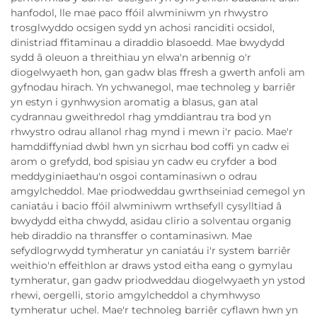
hanfodol, lle mae paco ffóil alwminiwm yn rhwystro
trosglwyddo ocsigen sydd yn achosi ranciditi ocsidol,
dinistriad ffitaminau a diraddio blasoedd. Mae bwydydd
sydd â oleuon a threithiau yn elwa'n arbennig o'r
diogelwyaeth hon, gan gadw blas ffresh a gwerth anfoli am
gyfnodau hirach. Yn ychwanegol, mae technoleg y barriêr
yn estyn i gynhwysion aromatig a blasus, gan atal
cydrannau gweithredol rhag ymddiantrau tra bod yn
rhwystro odrau allanol rhag mynd i mewn i'r pacio. Mae'r
hamddiffyniad dwbl hwn yn sicrhau bod coffi yn cadw ei
arom o grefydd, bod spisiau yn cadw eu cryfder a bod
meddyginiaethau'n osgoi contaminasiwn o odrau
amgylcheddol. Mae priodweddau gwrthseiniad cemegol yn
caniatáu i bacio ffóil alwminiwm wrthsefyll cysylltiad â
bwydydd eitha chwydd, asidau clirio a solventau organig
heb diraddio na thransffer o contaminasiwn. Mae
sefydlogrwydd tymheratur yn caniatáu i'r system barriêr
weithio'n effeithlon ar draws ystod eitha eang o gymylau
tymheratur, gan gadw priodweddau diogelwyaeth yn ystod
rhewi, oergelli, storio amgylcheddol a chymhwyso
tymheratur uchel. Mae'r technoleg barriêr cyflawn hwn yn