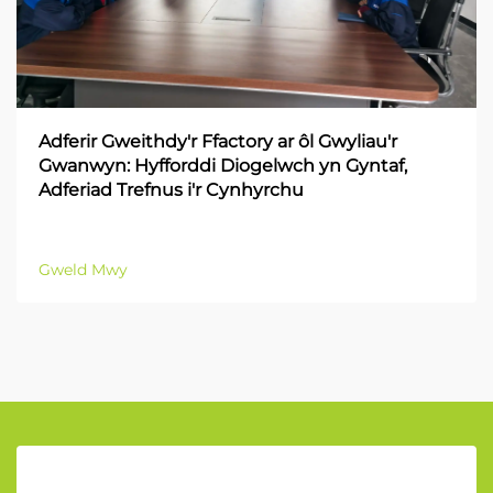
Adferir Gweithdy'r Ffactory ar ôl Gwyliau'r
Gwanwyn: Hyfforddi Diogelwch yn Gyntaf,
Adferiad Trefnus i'r Cynhyrchu
Gweld Mwy