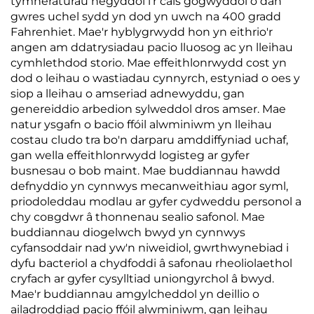
tymheraturau negyddol i'r cais gogwyddol o dan
gwres uchel sydd yn dod yn uwch na 400 gradd
Fahrenhiet. Mae'r hyblygrwydd hon yn eithrio'r
angen am ddatrysiadau pacio lluosog ac yn lleihau
cymhlethdod storio. Mae effeithlonrwydd cost yn
dod o leihau o wastiadau cynnyrch, estyniad o oes y
siop a lleihau o amseriad adnewyddu, gan
genereiddio arbedion sylweddol dros amser. Mae
natur ysgafn o bacio ffóil alwminiwm yn lleihau
costau cludo tra bo'n darparu amddiffyniad uchaf,
gan wella effeithlonrwydd logisteg ar gyfer
busnesau o bob maint. Mae buddiannau hawdd
defnyddio yn cynnwys mecanweithiau agor syml,
priodoleddau modlau ar gyfer cydweddu personol a
chy совgdwr â thonnenau sealio safonol. Mae
buddiannau diogelwch bwyd yn cynnwys
cyfansoddair nad yw'n niweidiol, gwrthwynebiad i
dyfu bacteriol a chydfoddi â safonau rheoliolaethol
cryfach ar gyfer cysylltiad uniongyrchol â bwyd.
Mae'r buddiannau amgylcheddol yn deillio o
ailadroddiad pacio ffóil alwminiwm, gan leihau