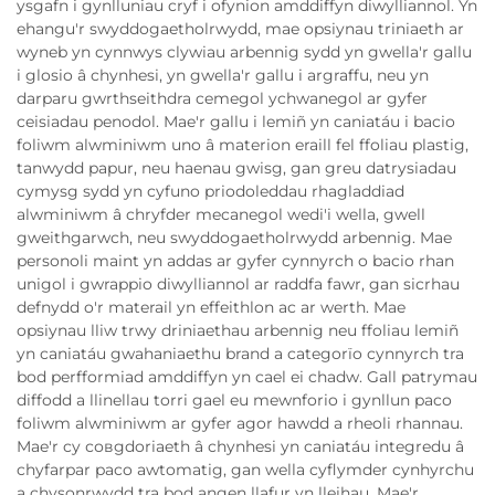
ysgafn i gynlluniau cryf i ofynion amddiffyn diwylliannol. Yn
ehangu'r swyddogaetholrwydd, mae opsiynau triniaeth ar
wyneb yn cynnwys clywiau arbennig sydd yn gwella'r gallu
i glosio â chynhesi, yn gwella'r gallu i argraffu, neu yn
darparu gwrthseithdra cemegol ychwanegol ar gyfer
ceisiadau penodol. Mae'r gallu i lemiñ yn caniatáu i bacio
foliwm alwminiwm uno â materion eraill fel ffoliau plastig,
tanwydd papur, neu haenau gwisg, gan greu datrysiadau
cymysg sydd yn cyfuno priodoleddau rhagladdiad
alwminiwm â chryfder mecanegol wedi'i wella, gwell
gweithgarwch, neu swyddogaetholrwydd arbennig. Mae
personoli maint yn addas ar gyfer cynnyrch o bacio rhan
unigol i gwrappio diwylliannol ar raddfa fawr, gan sicrhau
defnydd o'r materail yn effeithlon ac ar werth. Mae
opsiynau lliw trwy driniaethau arbennig neu ffoliau lemiñ
yn caniatáu gwahaniaethu brand a categorïo cynnyrch tra
bod perfformiad amddiffyn yn cael ei chadw. Gall patrymau
diffodd a llinellau torri gael eu mewnforio i gynllun paco
foliwm alwminiwm ar gyfer agor hawdd a rheoli rhannau.
Mae'r cy совgdoriaeth â chynhesi yn caniatáu integredu â
chyfarpar paco awtomatig, gan wella cyflymder cynhyrchu
a chysonrwydd tra bod angen llafur yn lleihau. Mae'r