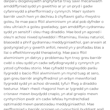
darparu diogelwyaeth anghyfartal trwy sawl mecanwaith
amddiffyniad sydd yn gweithio ar yr un pryd i gadw
cyfanrwydd a pherfformiad y cynnyrch. Mae'r system
barriêr uwch hwn yn dechrau â chyflawni gallu rhwystro
goleu, lle mae paco ffóil alwminiwm yn atal pob dyfnder o
oleu ultriaich a goleu gweladwy, gan amddiffyn cydrannau
sydd yn sensitif i oleu rhag diraddio. Mae bod yn agored i
oleu'n achosi niwed sylweddol i ffitaminau, lliwiau naturiol,
blasoedd a phrif gydrannau meddyginiaethol, gan arwain at
gostyngiad yn y gwerth anfoli, newid yn y profiadau blas a
llai o effeithlonrwydd therapiwtig. Mae paco ffóil
alwminiwm yn datrys y problemau hyn trwy greu barriêr
cwbl o oleu sydd yn cadw sefydlogrwydd y cynnyrch yn
ystod cyfnodau storio. Mae cyfradd trosglwyddo parâu
llygredd o bacio ffóil alwminiwm yn mynd tuag at sero,
gan greu barriêr anghyffredinol yn erbyn mewnforiad
llygredd sydd yn achosi dirwedd, tyfu'r ffwg a diraddio
testunur. Mae'r rheoli rhagorol hwn ar lygredd yn cadw
crisnawr mewn bwydydd cnapio, yn atal grwpio mewn
cynhyrchion pwdr a'n cadw lefelau hymdrechdiad
optimaidd mewn paratoiadau meddyginiaethol. Mae
perfformiad y barriêr ocsigen yn cynrychioli buddiant arall