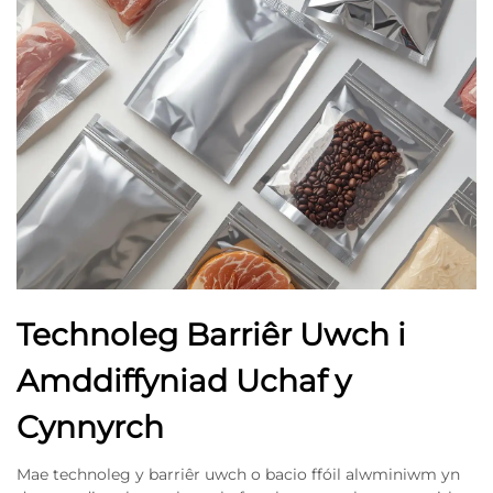
Technoleg Barriêr Uwch i
Amddiffyniad Uchaf y
Cynnyrch
Mae technoleg y barriêr uwch o bacio ffóil alwminiwm yn