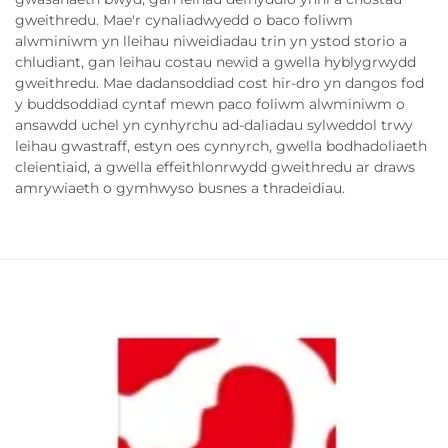
gweithredu. Mae'r cynaliadwyedd o baco foliwm
alwminiwm yn lleihau niweidiadau trin yn ystod storio a
chludiant, gan leihau costau newid a gwella hyblygrwydd
gweithredu. Mae dadansoddiad cost hir-dro yn dangos fod
y buddsoddiad cyntaf mewn paco foliwm alwminiwm o
ansawdd uchel yn cynhyrchu ad-daliadau sylweddol trwy
leihau gwastraff, estyn oes cynnyrch, gwella bodhadoliaeth
cleientiaid, a gwella effeithlonrwydd gweithredu ar draws
amrywiaeth o gymhwyso busnes a thradeidiau.