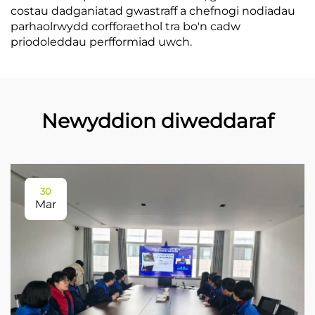
costau dadganiatad gwastraff a chefnogi nodiadau
parhaolrwydd corfforaethol tra bo'n cadw
priodoleddau perfformiad uwch.
Newyddion diweddaraf
30
Mar