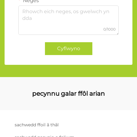
Neges
0/1000
Cyflwyno
pecynnu galar ffôl arian
sachwedd ffoil â thâl