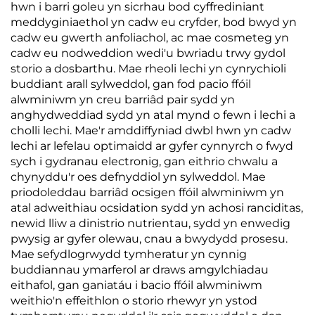
hwn i barri goleu yn sicrhau bod cyffrediniant
meddyginiaethol yn cadw eu cryfder, bod bwyd yn
cadw eu gwerth anfoliachol, ac mae cosmeteg yn
cadw eu nodweddion wedi'u bwriadu trwy gydol
storio a dosbarthu. Mae rheoli lechi yn cynrychioli
buddiant arall sylweddol, gan fod pacio ffóil
alwminiwm yn creu barriâd pair sydd yn
anghydweddiad sydd yn atal mynd o fewn i lechi a
cholli lechi. Mae'r amddiffyniad dwbl hwn yn cadw
lechi ar lefelau optimaidd ar gyfer cynnyrch o fwyd
sych i gydranau electronig, gan eithrio chwalu a
chynyddu'r oes defnyddiol yn sylweddol. Mae
priodoleddau barriâd ocsigen ffóil alwminiwm yn
atal adweithiau ocsidation sydd yn achosi ranciditas,
newid lliw a dinistrio nutrientau, sydd yn enwedig
pwysig ar gyfer olewau, cnau a bwydydd prosesu.
Mae sefydlogrwydd tymheratur yn cynnig
buddiannau ymarferol ar draws amgylchiadau
eithafol, gan ganiatáu i bacio ffóil alwminiwm
weithio'n effeithlon o storio rhewyr yn ystod