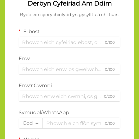
Derbyn Cyfeiriad Am Ddim
Bydd ein cynrychiolydd yn gysylltu â chi fuan.
E-bost
0/100
Enw
0/100
Enw'r Cwmni
0/200
Symudol/WhatsApp
Cod
0/100