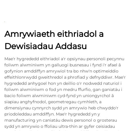
Amrywiaeth eithriadol a
Dewisiadau Addasu
Mae'r hygrededd eithriadol a'r opsiynau personoli pecynnu
foliwm alwminiwm yn galluogi busnesau i fynd i'r afael â
gofynion amddiffyn amrywiol tra bo nhw'n optimeiddio
effeithlonrwydd gweithredol a phrofiad y defnyddiwr. Mae'r
hygrededd anhygoel hon yn deillio o'r nodwedd naturiol i
foliwm alwminiwm o fod yn medru ffurfio, gan ganiatáu i
bacio foliwm alwminiwm cyd-fynd yn uniongyrchol â
siapiau anghyfnodol, geometregau cymhleth, a
dimensiynau cynnyrch sydd yn amrywio heb chwyddo'r
priodoleddau amddiffyn. Mae'r hygrededd yn y
manufacturing yn caniatáu dewis personol o grosterau
sydd yn amrywio o ffoliau ultra-thin ar gyfer ceisiadau