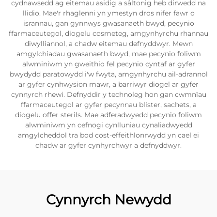
cydnawsedd ag eitemau asidig a sâltonig heb dirwedd na
llidio. Mae'r rhaglenni yn ymestyn dros nifer fawr o
isrannau, gan gynnwys gwasanaeth bwyd, pecynio
ffarmaceutegol, diogelu cosmeteg, amgynhyrchu rhannau
diwylliannol, a chadw eitemau defnyddwyr. Mewn
amgylchiadau gwasanaeth bwyd, mae pecynio foliwm
alwminiwm yn gweithio fel pecynio cyntaf ar gyfer
bwydydd paratowydd i'w fwyta, amgynhyrchu ail-adrannol
ar gyfer cynhwysion mawr, a barriwyr diogel ar gyfer
cynnyrch rhewi. Defnyddir y technoleg hon gan cwmnïau
ffarmaceutegol ar gyfer pecynnau blister, sachets, a
diogelu offer sterils. Mae adferadwyedd pecynio foliwm
alwminiwm yn cefnogi cynlluniau cynaliadwyedd
amgylcheddol tra bod cost-effeithlonrwydd yn cael ei
chadw ar gyfer cynhyrchwyr a defnyddwyr.
Cynnyrch Newydd