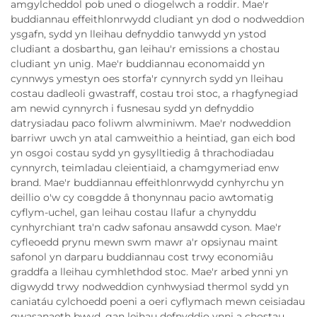
amgylcheddol pob uned o diogelwch a roddir. Mae'r
buddiannau effeithlonrwydd cludiant yn dod o nodweddion
ysgafn, sydd yn lleihau defnyddio tanwydd yn ystod
cludiant a dosbarthu, gan leihau'r emissions a chostau
cludiant yn unig. Mae'r buddiannau economaidd yn
cynnwys ymestyn oes storfa'r cynnyrch sydd yn lleihau
costau dadleoli gwastraff, costau troi stoc, a rhagfynegiad
am newid cynnyrch i fusnesau sydd yn defnyddio
datrysiadau paco foliwm alwminiwm. Mae'r nodweddion
barriwr uwch yn atal camweithio a heintiad, gan eich bod
yn osgoi costau sydd yn gysylltiedig â thrachodiadau
cynnyrch, teimladau cleientiaid, a chamgymeriad enw
brand. Mae'r buddiannau effeithlonrwydd cynhyrchu yn
deillio o'w cy совgdde â thonynnau pacio awtomatig
cyflym-uchel, gan leihau costau llafur a chynyddu
cynhyrchiant tra'n cadw safonau ansawdd cyson. Mae'r
cyfleoedd prynu mewn swm mawr a'r opsiynau maint
safonol yn darparu buddiannau cost trwy economiâu
graddfa a lleihau cymhlethdod stoc. Mae'r arbed ynni yn
digwydd trwy nodweddion cynhwysiad thermol sydd yn
caniatáu cylchoedd poeni a oeri cyflymach mewn ceisiadau
gwasanaeth bwyd, gan leihau defnyddio ynni a chostau