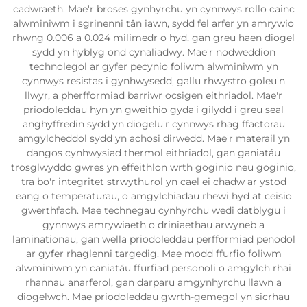
cadwraeth. Mae'r broses gynhyrchu yn cynnwys rollo cainc
alwminiwm i sgrinenni tân iawn, sydd fel arfer yn amrywio
rhwng 0.006 a 0.024 milimedr o hyd, gan greu haen diogel
sydd yn hyblyg ond cynaliadwy. Mae'r nodweddion
technolegol ar gyfer pecynio foliwm alwminiwm yn
cynnwys resistas i gynhwysedd, gallu rhwystro goleu'n
llwyr, a pherfformiad barriwr ocsigen eithriadol. Mae'r
priodoleddau hyn yn gweithio gyda'i gilydd i greu seal
anghyffredin sydd yn diogelu'r cynnwys rhag ffactorau
amgylcheddol sydd yn achosi dirwedd. Mae'r materail yn
dangos cynhwysiad thermol eithriadol, gan ganiatáu
trosglwyddo gwres yn effeithlon wrth goginio neu goginio,
tra bo'r integritet strwythurol yn cael ei chadw ar ystod
eang o temperaturau, o amgylchiadau rhewi hyd at ceisio
gwerthfach. Mae technegau cynhyrchu wedi datblygu i
gynnwys amrywiaeth o driniaethau arwyneb a
laminationau, gan wella priodoleddau perfformiad penodol
ar gyfer rhaglenni targedig. Mae modd ffurfio foliwm
alwminiwm yn caniatáu ffurfiad personoli o amgylch rhai
rhannau anarferol, gan darparu amgynhyrchu llawn a
diogelwch. Mae priodoleddau gwrth-gemegol yn sicrhau