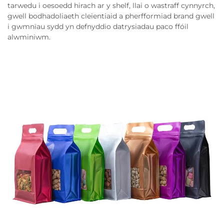
tarwedu i oesoedd hirach ar y shelf, llai o wastraff cynnyrch,
gwell bodhadoliaeth cleientiaid a pherfformiad brand gwell
i gwmnïau sydd yn defnyddio datrysiadau paco ffóil
alwminiwm.