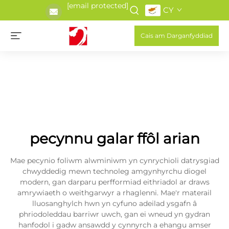
[email protected]
CY
Cais am Darganfyddiad
pecynnu galar ffôl arian
Mae pecynio foliwm alwminiwm yn cynrychioli datrysgiad
chwyddedig mewn technoleg amgynhyrchu diogel
modern, gan darparu perfformiad eithriadol ar draws
amrywiaeth o weithgarwyr a rhaglenni. Mae'r materail
lluosanghylch hwn yn cyfuno adeilad ysgafn â
phriodoleddau barriwr uwch, gan ei wneud yn gydran
hanfodol i gadw ansawdd y cynnyrch a ehangu amser