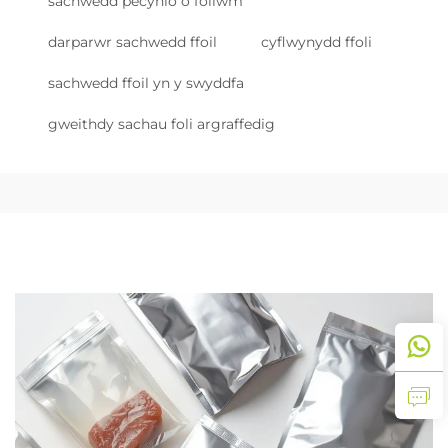
sachwedd pecynio o foliwm
darparwr sachwedd ffoil
cyflwynydd ffoli
sachwedd ffoil yn y swyddfa
gweithdy sachau foli argraffedig