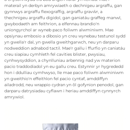
materail yn derbyn amrywiaeth o dechnigeu argraffu, gan
gynnwys argraffu flexograffig, argraffu gravŵr, a
thechnigeu argraffu digidol, gan ganiatáu graffeg manwl,
gwybodaeth am feithrion, a elfennau brandio'n
uniongyrchol ar wyneb paco foliwm alwminiwm. Mae
opsiynau embosio a dibosio yn creu wynebau testunol sydd
yn gwella'r dal, yn gwella gweithgarwch, neu yn darparu
nodweddion adnabod tactil. Mae'r gallu i ffurfio yn caniatáu
creu siapiau cymhleth fel cavities blister, pwysiau,
cynhwysyddion, a chynlluniau arbennig nad yw materion
pacio traddodiadol yn eu gallu creu. Estynnir yr hygrededd
hon i ddulliau cymhwyso, lle mae paco foliwm alwminiwm
yn gweithio'n effeithlon fel pacio cyntaf, amddiffyn
ailadrodd, neu wrappio cydran yn ôl gofynion penodol, gan
darparu datrysiadau cyflawn i heriau amddiffyn cynnyrch
amrywiol.