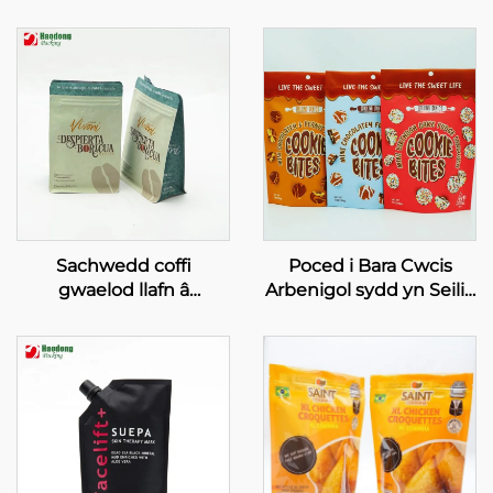
Sachwedd coffi
Poced i Bara Cwcis
gwaelod llafn â
Arbenigol sydd yn Seilio
threfniant ar gyfer pecio
i Fyny, Pocedi Bwyd o
coffi, sachwedd i geirn
Alwminiwm
coffi