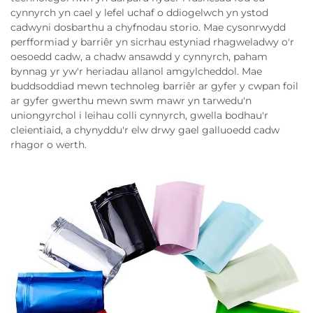
cynnyrch yn cael y lefel uchaf o ddiogelwch yn ystod
cadwyni dosbarthu a chyfnodau storio. Mae cysonrwydd
perfformiad y barriêr yn sicrhau estyniad rhagweladwy o'r
oesoedd cadw, a chadw ansawdd y cynnyrch, paham
bynnag yr yw'r heriadau allanol amgylcheddol. Mae
buddsoddiad mewn technoleg barriêr ar gyfer y cwpan foil
ar gyfer gwerthu mewn swm mawr yn tarwedu'n
uniongyrchol i leihau colli cynnyrch, gwella bodhau'r
cleientiaid, a chynyddu'r elw drwy gael galluoedd cadw
rhagor o werth.