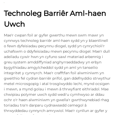
Technoleg Barriêr Aml-haen
Uwch
Mae'r cwpan foil ar gyfer gwerthu mewn swm mawr yn
cynnwys technoleg barriêr aml-haen sydd yn y blaenllinell
o fewn dyfeisiadau pecynnu diogel, sydd yn cynrychioli'r
uchafswm o ddyfeisiadau mewn pecynnu diogel. Mae'r dull
adeiladu cywir hwn yn cyfuno sawl materiad arbennig i
greu system amddiffyniad anghyrraeddadwy yn erbyn
bygythiadau amgylcheddol sydd yn aml yn tanseilio
integritet y cynnyrch. Mae'r crafftfan foil alwminiwm yn
gweithio fel cydran barriêr prifol, gan ddefnyddio strwythur
metel microsgopig i atal trosglwyddo lechi, mynd ocsigen
i mewn, a mynd golau i mewn â thrwyfiant eithriadol. Mae
chwipiau polymer uwch sydd wedi'u cymhwyso ar ddau
ochr o'r haen alwminiwm yn gwella'r gwrthwynebiad rhag
toriadau tra'n darparu cydnawsedd cemegol â
thrwyddedau cynnyrch amrywiol. Mae'r cynllun ar gyfer y