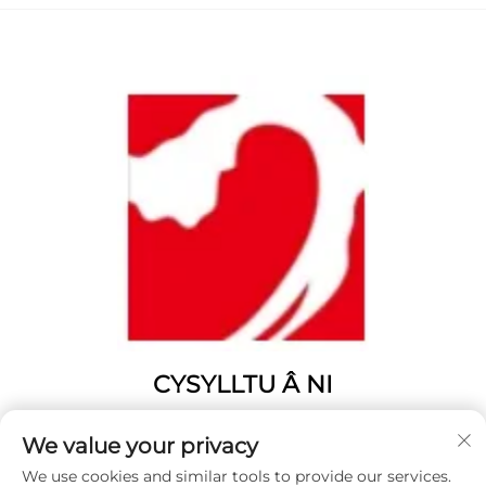
CYSYLLTU Â NI
Add: Rhif 1346, Heol Fenghuangshan, Yangting, Dinas
We value your privacy
Weihai, Provins o Shandong, Tsieina.
We use cookies and similar tools to provide our services.
Ffôn:
0631 5900466