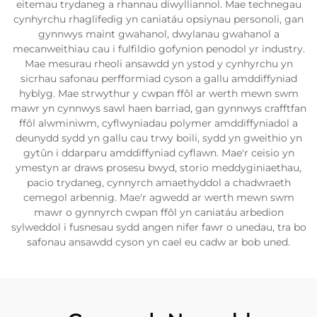
eitemau trydaneg a rhannau diwylliannol. Mae technegau
cynhyrchu rhaglifedig yn caniatáu opsiynau personoli, gan
gynnwys maint gwahanol, dwylanau gwahanol a
mecanweithiau cau i fulfildio gofynion penodol yr industry.
Mae mesurau rheoli ansawdd yn ystod y cynhyrchu yn
sicrhau safonau perfformiad cyson a gallu amddiffyniad
hyblyg. Mae strwythur y cwpan ffôl ar werth mewn swm
mawr yn cynnwys sawl haen barriad, gan gynnwys crafftfan
ffôl alwminiwm, cyflwyniadau polymer amddiffyniadol a
deunydd sydd yn gallu cau trwy boili, sydd yn gweithio yn
gytûn i ddarparu amddiffyniad cyflawn. Mae'r ceisio yn
ymestyn ar draws prosesu bwyd, storio meddyginiaethau,
pacio trydaneg, cynnyrch amaethyddol a chadwraeth
cemegol arbennig. Mae'r agwedd ar werth mewn swm
mawr o gynnyrch cwpan ffôl yn caniatáu arbedion
sylweddol i fusnesau sydd angen nifer fawr o unedau, tra bo
safonau ansawdd cyson yn cael eu cadw ar bob uned.