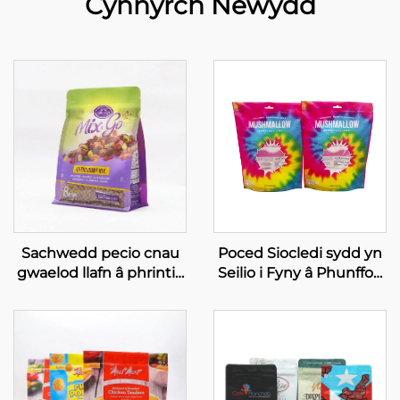
Cynnyrch Newydd
Sachwedd pecio cnau
Poced Siocledi sydd yn
gwaelod llafn â phrintio
Seilio i Fyny â Phunffos,
arbenigol, sachwedd i
â Phrintio Gravwr
becio cnau cawsî