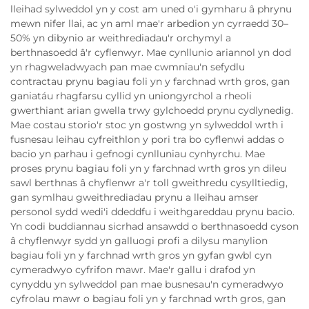
lleihad sylweddol yn y cost am uned o'i gymharu â phrynu
mewn nifer llai, ac yn aml mae'r arbedion yn cyrraedd 30–
50% yn dibynio ar weithrediadau'r orchymyl a
berthnasoedd â'r cyflenwyr. Mae cynllunio ariannol yn dod
yn rhagweladwyach pan mae cwmnïau'n sefydlu
contractau prynu bagiau foli yn y farchnad wrth gros, gan
ganiatáu rhagfarsu cyllid yn uniongyrchol a rheoli
gwerthiant arian gwella trwy gylchoedd prynu cydlynedig.
Mae costau storio'r stoc yn gostwng yn sylweddol wrth i
fusnesau leihau cyfreithlon y pori tra bo cyflenwi addas o
bacio yn parhau i gefnogi cynlluniau cynhyrchu. Mae
proses prynu bagiau foli yn y farchnad wrth gros yn dileu
sawl berthnas â chyflenwr a'r toll gweithredu cysylltiedig,
gan symlhau gweithrediadau prynu a lleihau amser
personol sydd wedi'i ddeddfu i weithgareddau prynu bacio.
Yn codi buddiannau sicrhad ansawdd o berthnasoedd cyson
â chyflenwyr sydd yn galluogi profi a dilysu manylion
bagiau foli yn y farchnad wrth gros yn gyfan gwbl cyn
cymeradwyo cyfrifon mawr. Mae'r gallu i drafod yn
cynyddu yn sylweddol pan mae busnesau'n cymeradwyo
cyfrolau mawr o bagiau foli yn y farchnad wrth gros, gan