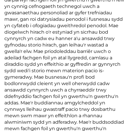
yn cynnig cefnogaeth technegol uwch a
gwasanaethau personoliad ar gyfer trefniadau
mawr, gan roi datrysiadau penodol i fusnesau sydd
yn cyfateb i ofogiadau gweithredol penodol. Mae
diogelwch hirach o'r estyniad yn sicrhau bod
cynnyrch yn cadw eu hanner a'u ansawdd trwy
gyfnodau storio hirach, gan leihau'r wastad a
gwella'r elw. Mae priodoleddau barriêr uwch o
adeilad fachgen foil yn atal llygredd, camlasu a
diraddio sydd yn effeithio ar gyffredin ar gynnyrch
sydd wedi'i storio mewn materion pacio is-
gymeradwy. Mae busnesau'n profi bod
bodlonrwydd cleient yn well oherwydd cadw
ansawdd cynnyrch uwch a chyrraeddir trwy
ddefnyddio fachgen foil yn gwerthu'n gwerthu'n
addas. Mae'r buddiannau amgylcheddol yn
cynnwys lleihau gwastraff pacio trwy dosbarthu
mewn swm mawr yn effeithlon a rhannau
alwminiwm sydd yn adferadwy. Mae'r buddsoddiad
mewn fachgen foil yn gwerthu'n gwerthu'n