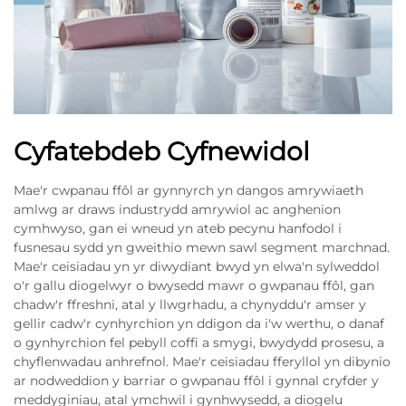
Cyfatebdeb Cyfnewidol
Mae'r cwpanau ffôl ar gynnyrch yn dangos amrywiaeth
amlwg ar draws industrydd amrywiol ac anghenion
cymhwyso, gan ei wneud yn ateb pecynu hanfodol i
fusnesau sydd yn gweithio mewn sawl segment marchnad.
Mae'r ceisiadau yn yr diwydiant bwyd yn elwa'n sylweddol
o'r gallu diogelwyr o bwysedd mawr o gwpanau ffôl, gan
chadw'r ffreshni, atal y llwgrhadu, a chynyddu'r amser y
gellir cadw'r cynhyrchion yn ddigon da i'w werthu, o danaf
o gynhyrchion fel pebyll coffi a smygi, bwydydd prosesu, a
chyflenwadau anhrefnol. Mae'r ceisiadau fferyllol yn dibynio
ar nodweddion y barriar o gwpanau ffôl i gynnal cryfder y
meddyginiau, atal ymchwil i gynhwysedd, a diogelu