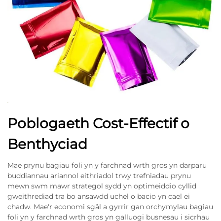
Poblogaeth Cost-Effectif o
Benthyciad
Mae prynu bagiau foli yn y farchnad wrth gros yn darparu
buddiannau ariannol eithriadol trwy trefniadau prynu
mewn swm mawr strategol sydd yn optimeiddio cyllid
gweithrediad tra bo ansawdd uchel o bacio yn cael ei
chadw. Mae'r economi sgâl a gyrrir gan orchymylau bagiau
foli yn y farchnad wrth gros yn galluogi busnesau i sicrhau