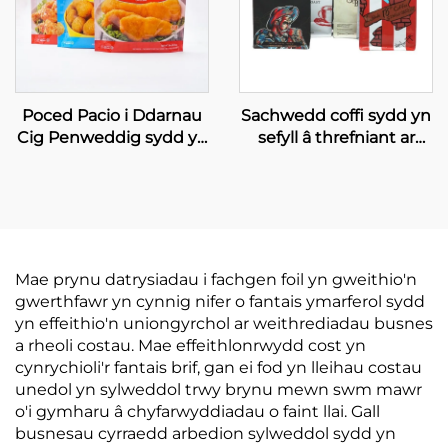
Poced Pacio i Ddarnau
Sachwedd coffi sydd yn
Cig Penweddig sydd yn
sefyll â threfniant ar
Seilio i Fyny, Poced i
gyfer pecio coffi,
Bwydydd Rhewi
sachwedd i geirn coffi
Mae prynu datrysiadau i fachgen foil yn gweithio'n
gwerthfawr yn cynnig nifer o fantais ymarferol sydd
yn effeithio'n uniongyrchol ar weithrediadau busnes
a rheoli costau. Mae effeithlonrwydd cost yn
cynrychioli'r fantais brif, gan ei fod yn lleihau costau
unedol yn sylweddol trwy brynu mewn swm mawr
o'i gymharu â chyfarwyddiadau o faint llai. Gall
busnesau cyrraedd arbedion sylweddol sydd yn