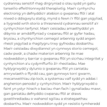
cydrannau sensitif rhag dirgryniad o olau sydd yn gallu
tanseilio effeithlonrwydd therapiwtig. Mae'r cynhyrchu
electronig yn defnyddio'r atebion o gwpanau ffôl i atal
niwed o ddisgwylu statig, mynd o fewn i'r ffôl gan ysgyliad,
a llygredd wrth storio a thrasnewid cydrannau sensitif a'r
cynhyrchion terfynol. Mae'r ceisiadau amaethyddol yn
dibynio ar amddiffyniad y cwpanau ffôl ar gyfer hadau,
brysiau, a chynhyrchion cemegol arbennig sydd angen
rheoli ysgyliad a rhagllygru trwy gyfnodau dosbarthu.
Mae'r ceisiadau diwydiannol yn cynnwys storio cemegol,
cadw pwdr, a chadw materion arbennig lle mae
nodweddion y barriar o gwpanau ffôl yn sicrhau integritet y
cynhyrchion a'u cydymffurfio â'r rheoliadau. Mae
hyblygrwydd y dylunio o gwpanau ffôl yn caniatáu
amrywiaeth o ffyrdd cau, gan gynnwys torri gwarm,
mecanweithiau zip-lock, a systemau valf sydd yn addas i
anghenion penodol y cynhyrchion. Mae'r hyblygrwydd o
faint yn ystyr hirach o baciau rhan fach i gynaliadau mawr,
gan ganiatáu defnyddio cwpanau ffôl ar draws
gweithrediadau o wahanol sgiliau a strategaethau
dosbarthu. Mae'r nodweddion sydd yn resistio tymheredd