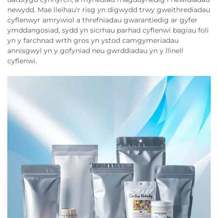
newydd. Mae lleihau'r risg yn digwydd trwy gweithrediadau
cyflenwyr amrywiol a threfniadau gwarantiedig ar gyfer
ymddangosiad, sydd yn sicrhau parhad cyflenwi bagiau foli
yn y farchnad wrth gros yn ystod camgymeriadau
annisgwyl yn y gofyniad neu gwrddiadau yn y llinell
cyflenwi.