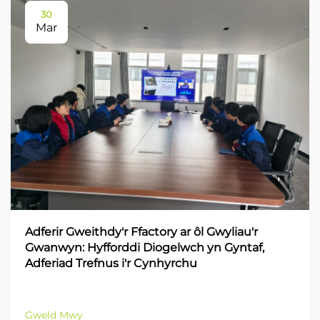
30
Mar
Adferir Gweithdy'r Ffactory ar ôl Gwyliau'r
Gwanwyn: Hyfforddi Diogelwch yn Gyntaf,
Adferiad Trefnus i'r Cynhyrchu
Gweld Mwy