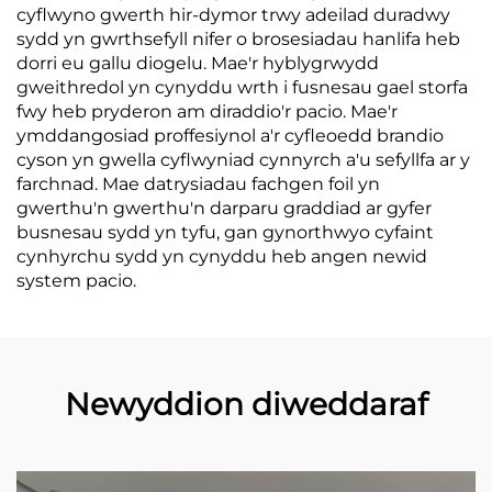
cyflwyno gwerth hir-dymor trwy adeilad duradwy
sydd yn gwrthsefyll nifer o brosesiadau hanlifa heb
dorri eu gallu diogelu. Mae'r hyblygrwydd
gweithredol yn cynyddu wrth i fusnesau gael storfa
fwy heb pryderon am diraddio'r pacio. Mae'r
ymddangosiad proffesiynol a'r cyfleoedd brandio
cyson yn gwella cyflwyniad cynnyrch a'u sefyllfa ar y
farchnad. Mae datrysiadau fachgen foil yn
gwerthu'n gwerthu'n darparu graddiad ar gyfer
busnesau sydd yn tyfu, gan gynorthwyo cyfaint
cynhyrchu sydd yn cynyddu heb angen newid
system pacio.
Newyddion diweddaraf