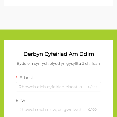
Derbyn Cyfeiriad Am Ddim
Bydd ein cynrychiolydd yn gysylltu â chi fuan.
E-bost
0/100
Enw
0/100