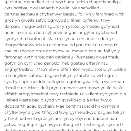
ganiatáu mynediad at strwythurau prisio rhagddynedig a
cytundebau gwasanaeth gwella. Mae sefydliad
partneriaethau â chyflenwyr bagiau foli yn y farchnad wrth
gros yn gwella sefydlogrwydd y llinell cyflenwi trwy
darparu rhagoriad rhagorol yn ystod cyfnodau gofyniad
uchel a sicrhau bod cyflenwi ar gael ar gyfer cylchoedd
cynhyrchu hanfodol. Mae opsiynau personoli'n dod yn
rhagweldadwyach yn economaidd pan mae eu costau'n
cael eu rhedeg dros orchymylau mawr o bagiau foli yn y
farchnad wrth gros, gan ganiatáu i fusnesau gweithredu
gofynion cynllunio penodol heb gostau offerynnau
anghyffredinol. Mae'r elw o effeithlonrwydd storio yn deillio
o manylion safonol bagiau foli yn y farchnad wrth gros
sydd yn optimeiddio defnyddio gofod gwarefa a systemau
rheoli stoc. Mae'r dull prynu mewn swm mawr yn lleihau'r
effaith amgylcheddol trwy trefniadau cludiant cydlynedig a
lleihad waste bacio sydd yn gysylltiedig â nifer fwy o
ddosbarthiadau bychain. Mae berthnasoedd hir-dymor â
chyflenwyr a gwerthfeydd trwy gymeradwyo bagiau foli yn
y farchnad wrth gros yn aml yn cynhyrchu buddiannau
ychwanegol gan gynnwys cefnogaeth technegol, cymorth
datblygu cynnyrch, a mynediad rhagddynedig i newidiadau