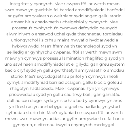
integritet y cynnyrch. Mae'r cwpan ffôl ar werth mewn
swm mawr yn gweithio fel barriad amddiffyniadol hanfodol
ar gyfer amrywiaeth o weithiant sydd angen gallu storio
amser hir a chadwraeth uchelgeisiol y cynnyrch. Mae
prosesau'r cynhyrchu'n cynnwys defnyddio deunydd
alwminiwm o ansawdd uchel gyda thechnegau torgiadau
uniongyrchol i sicrhau maint mwyaf o hydgarwedd a
hyblygrwydd. Mae'r fframwaith technolegol sydd yn
seiliedig ar gynhyrchu cwpanau ffôl ar werth mewn swm
mawr yn cynnwys prosesau lamination rhaglifedig sydd yn
uno sawl haen amddiffyniadol at ei gilydd, gan greu system
bacio cryf sydd yn gallu gwrthsefyll amrywiaeth o amodau
storio. Mae'r swyddogaethau prifol yn cynnwys rheoli
cymyl, amddiffyniad barriad ocsigen, gallu blocio goleu a
rhagofyn hadladoedd. Mae'r cwpanau hyn yn cynnwys
priodweddau sydd yn gallu cau trwy boili, gan ganiatáu
dulliau cau diogel sydd yn sicrhau bod y cynnwys yn aros
yn ffresh ac yn annhebygol o gael eu hadlado, yn ystod
cyfnodau storio hir. Mae'r dyluniad o'r cwpan ffôl ar werth
mewn swm mawr yn addas ar gyfer amrywiaeth o fathau o
gynnyrch, o eitemau bwyd a chynnyrch meddygol i