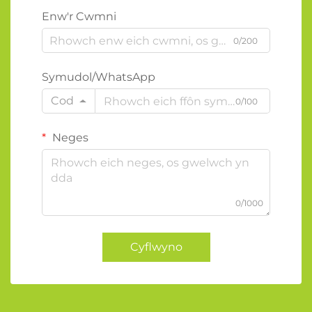
Enw'r Cwmni
0/200
Symudol/WhatsApp
Cod
0/100
Neges
0/1000
Cyflwyno