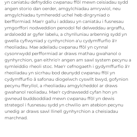
yn caniatáu defnyddio cwpanau ffôl mewn ceisiadau sydd
angen storio dan oerder, amgylchiadau amrywiol, neu
amgylchiadau tymheredd uchel heb dirgryniad o
berfformiad. Mae'r gallu i addasu yn caniatáu i fusnesau
ymgorffori nodweddion penodol fel delweddau argraffu,
ardaloedd ar gyfer labelu, a chynlluniau arbennig sydd yn
gwella cyflwyniad y cynhyrchion a'u cydymffurfio â'r
rheoliadau. Mae adeiladu cwpanau ffôl yn cynnal
cysonrwydd perfformiad ar draws mathau gwahanol o
gynhyrchion, gan eithrio'r angen am sawl system pecynu a
symleiddio rheoli stoc. Mae'r cefnogaeth i gydymffurfio â'r
rheoliadau yn sicrhau bod deunydd cwpanau ffôl yn
cydymffurfio â safonau diogelwch cyswllt bwyd, gofynion
pecynu fferyllol, a rheoliadau amgylcheddol ar draws
gwahanol reoliadau. Mae'r cydnawsedd cyfan hon yn
gwneud buddsoddiad mewn cwpanau ffôl yn dewis
strategol i fusnesau sydd yn chwilio am atebion pecynu
unedig ar draws sawl llinell gynhyrchion a cheisiadau
marchnad.