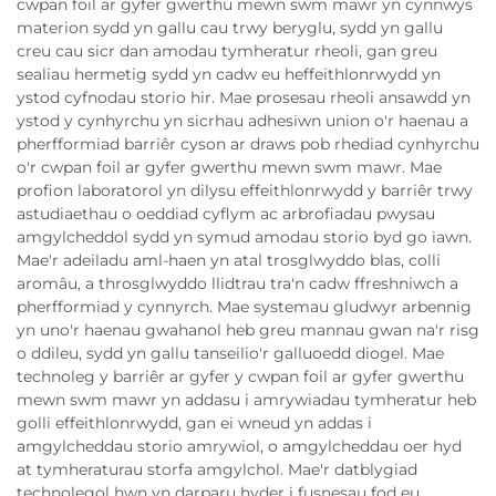
cwpan foil ar gyfer gwerthu mewn swm mawr yn cynnwys
materion sydd yn gallu cau trwy beryglu, sydd yn gallu
creu cau sicr dan amodau tymheratur rheoli, gan greu
sealiau hermetig sydd yn cadw eu heffeithlonrwydd yn
ystod cyfnodau storio hir. Mae prosesau rheoli ansawdd yn
ystod y cynhyrchu yn sicrhau adhesiwn union o'r haenau a
pherfformiad barriêr cyson ar draws pob rhediad cynhyrchu
o'r cwpan foil ar gyfer gwerthu mewn swm mawr. Mae
profion laboratorol yn dilysu effeithlonrwydd y barriêr trwy
astudiaethau o oeddiad cyflym ac arbrofiadau pwysau
amgylcheddol sydd yn symud amodau storio byd go iawn.
Mae'r adeiladu aml-haen yn atal trosglwyddo blas, colli
aromâu, a throsglwyddo llidtrau tra'n cadw ffreshniwch a
pherfformiad y cynnyrch. Mae systemau gludwyr arbennig
yn uno'r haenau gwahanol heb greu mannau gwan na'r risg
o ddileu, sydd yn gallu tanseilio'r galluoedd diogel. Mae
technoleg y barriêr ar gyfer y cwpan foil ar gyfer gwerthu
mewn swm mawr yn addasu i amrywiadau tymheratur heb
golli effeithlonrwydd, gan ei wneud yn addas i
amgylcheddau storio amrywiol, o amgylcheddau oer hyd
at tymheraturau storfa amgylchol. Mae'r datblygiad
technolegol hwn yn darparu hyder i fusnesau fod eu