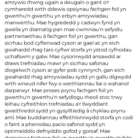
amrywio rhwng ugain a deugain o gant o'r
cymharedd wrth ddewis opsiynau fachgen foil yn
gwerthu'n gwerthu yn erbyn amrywiadau
manwerthu. Mae hygrededd y cadwyn fynd yn
gwella yn dramatig pan mae cwmnïau'n sefydlu
partneriaethau â fachgen foil yn gwerthu, gan
sicrhau bod cyflenwad cyson ar gael ac yn eich
gwahardd rhag taro cyflwr storfa yn ystod cyfnodau
uchafswm y galw. Mae cysonrwydd ansawdd ar
draws trefniadau mawr yn sicrhau safonau
diogelwch cyson ar gyfer pob cynnyrch, gan eich
gwahardd rhag amrywiadau sydd yn gallu digwydd
wrth wneud nifer fwy o werthiannau llai o wahanol
darparwyr. Mae proses prynu fachgen foil yn
gwerthu'n gwerthu'n sefydlogu rheoli stoc trwy
leihau cyfreithlon trefniadau a'r llwyddiant
gweithredol sydd yn gysylltiedig â chyklau prynu
aml. Mae buddiannau effeithlonrwydd storfa yn codi
o faint a phenodau pacio safonol sydd yn
optimeiddio defnyddio gofod y gorsaf. Mae
darparwyr fachgen foil yn gwerthu'n gwerthu'n felir