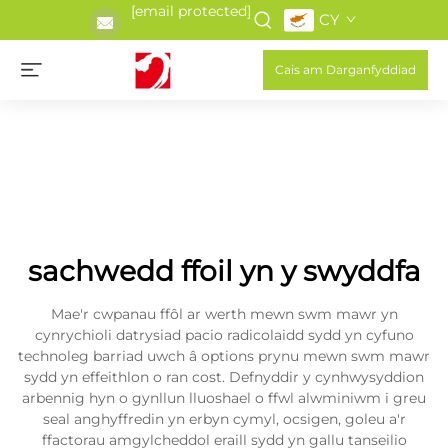
[email protected]
CY
Cais am Darganfyddiad
sachwedd ffoil yn y swyddfa
Mae'r cwpanau ffôl ar werth mewn swm mawr yn
cynrychioli datrysiad pacio radicolaidd sydd yn cyfuno
technoleg barriad uwch â options prynu mewn swm mawr
sydd yn effeithlon o ran cost. Defnyddir y cynhwysyddion
arbennig hyn o gynllun lluoshael o ffwl alwminiwm i greu
seal anghyffredin yn erbyn cymyl, ocsigen, goleu a'r
ffactorau amgylcheddol eraill sydd yn gallu tanseilio