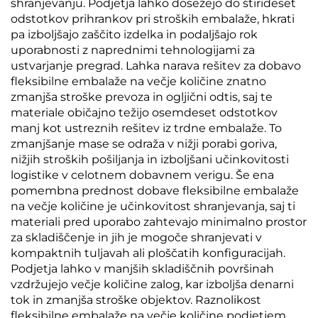
shranjevanju. Podjetja lahko dosežejo do štirideset
odstotkov prihrankov pri stroških embalaže, hkrati
pa izboljšajo zaščito izdelka in podaljšajo rok
uporabnosti z naprednimi tehnologijami za
ustvarjanje pregrad. Lahka narava rešitev za dobavo
fleksibilne embalaže na večje količine znatno
zmanjša stroške prevoza in ogljični odtis, saj te
materiale običajno težijo osemdeset odstotkov
manj kot ustreznih rešitev iz trdne embalaže. To
zmanjšanje mase se odraža v nižji porabi goriva,
nižjih stroških pošiljanja in izboljšani učinkovitosti
logistike v celotnem dobavnem verigu. Še ena
pomembna prednost dobave fleksibilne embalaže
na večje količine je učinkovitost shranjevanja, saj ti
materiali pred uporabo zahtevajo minimalno prostor
za skladiščenje in jih je mogoče shranjevati v
kompaktnih tuljavah ali ploščatih konfiguracijah.
Podjetja lahko v manjših skladiščnih površinah
vzdržujejo večje količine zalog, kar izboljša denarni
tok in zmanjša stroške objektov. Raznolikost
fleksibilne embalaže na večje količine podjetjem