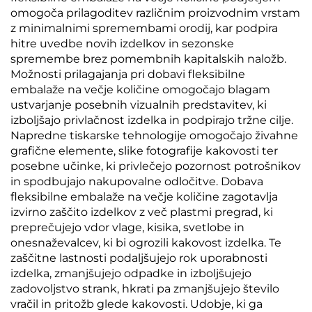
omogoča prilagoditev različnim proizvodnim vrstam
z minimalnimi spremembami orodij, kar podpira
hitre uvedbe novih izdelkov in sezonske
spremembe brez pomembnih kapitalskih naložb.
Možnosti prilagajanja pri dobavi fleksibilne
embalaže na večje količine omogočajo blagam
ustvarjanje posebnih vizualnih predstavitev, ki
izboljšajo privlačnost izdelka in podpirajo tržne cilje.
Napredne tiskarske tehnologije omogočajo živahne
grafične elemente, slike fotografije kakovosti ter
posebne učinke, ki privlečejo pozornost potrošnikov
in spodbujajo nakupovalne odločitve. Dobava
fleksibilne embalaže na večje količine zagotavlja
izvirno zaščito izdelkov z več plastmi pregrad, ki
preprečujejo vdor vlage, kisika, svetlobe in
onesnaževalcev, ki bi ogrozili kakovost izdelka. Te
zaščitne lastnosti podaljšujejo rok uporabnosti
izdelka, zmanjšujejo odpadke in izboljšujejo
zadovoljstvo strank, hkrati pa zmanjšujejo število
vračil in pritožb glede kakovosti. Udobje, ki ga