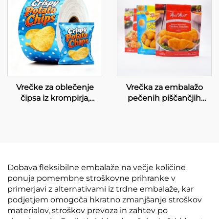
Vrečke za oblečenje
Vrečka za embalažo
čipsa iz krompirja,
pečenih piščančjih
embalažna folija v zvitku
kosov z navpično
postavitvijo, zamrznjena
hrana
Dobava fleksibilne embalaže na večje količine
ponuja pomembne stroškovne prihranke v
primerjavi z alternativami iz trdne embalaže, kar
podjetjem omogoča hkratno zmanjšanje stroškov
materialov, stroškov prevoza in zahtev po