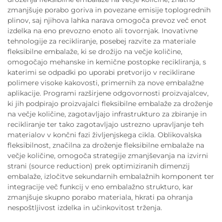
zmanjšuje porabo goriva in povezane emisije toplogrednih
plinov, saj njihova lahka narava omogoča prevoz več enot
izdelka na eno prevozno enoto ali tovornjak. Inovativne
tehnologije za recikliranje, posebej razvite za materiale
fleksibilne embalaže, ki se drožijo na večje količine,
omogočajo mehanske in kemične postopke recikliranja, s
katerimi se odpadki po uporabi pretvorijo v reciklirane
polimere visoke kakovosti, primernih za nove embalažne
aplikacije. Programi razširjene odgovornosti proizvajalcev,
ki jih podpirajo proizvajalci fleksibilne embalaže za droženje
na večje količine, zagotavljajo infrastrukturo za zbiranje in
recikliranje ter tako zagotavljajo ustrezno upravljanje teh
materialov v končni fazi življenjskega cikla. Oblikovalska
fleksibilnost, značilna za droženje fleksibilne embalaže na
večje količine, omogoča strategije zmanjševanja na izvirni
strani (source reduction) prek optimiziranih dimenzij
embalaže, izločitve sekundarnih embalažnih komponent ter
integracije več funkcij v eno embalažno strukturo, kar
zmanjšuje skupno porabo materiala, hkrati pa ohranja
nespoštljivost izdelka in učinkovitost trženja.