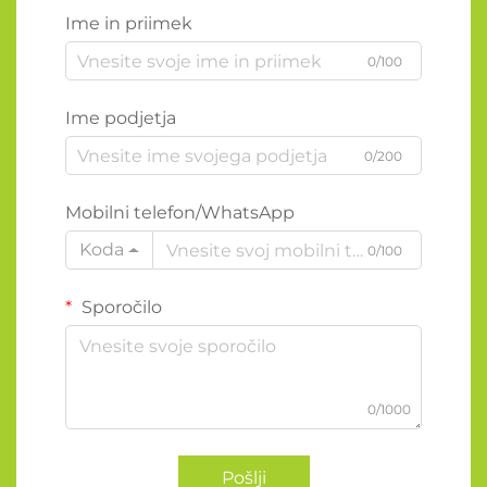
Ime in priimek
0/100
Ime podjetja
0/200
Mobilni telefon/WhatsApp
Koda
0/100
Sporočilo
0/1000
Pošlji