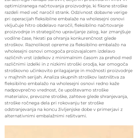
optimiziranega načrtovanja proizvodnje, ki fiksne stroške
razdeli med več naročil strank. Odzivnost dobavne verige
pri operacijah fleksibilne embalaže na wholesejni osnovi
vključuje hitro obdelavo naročil, fleksibilno načrtovanje
proizvodnje in strategično upravljanje zalog, kar zmanjšuje
vodilne čase, hkrati pa ohranja konkurenčnost glede
stroškov. Raznolikost opreme za fleksibilno embalažo na
wholesejni osnovi omogoča proizvajalcem izdelavo
različnih vrst izdelkov z minimalnim časom za prehod med
različnimi izdelki in z nizkimi stroški orodja, kar omogoča
stroškovno učinkovito prilagajanje in možnosti proizvodnje
v majhnih serijah. Analiza skupnih stroškov lastništva za
fleksibilno embalažo na wholesejni osnovi redno kaže
nadpovprečno vrednost, če upoštevamo stroške
materialov, prevozne stroške, zahteve glede shranjevanja,
stroške ročnega dela pri rokovanju ter stroške
odstranjevanja na koncu življenjske dobe v primerjavi z
alternativnimi embalažnimi rešitvami.