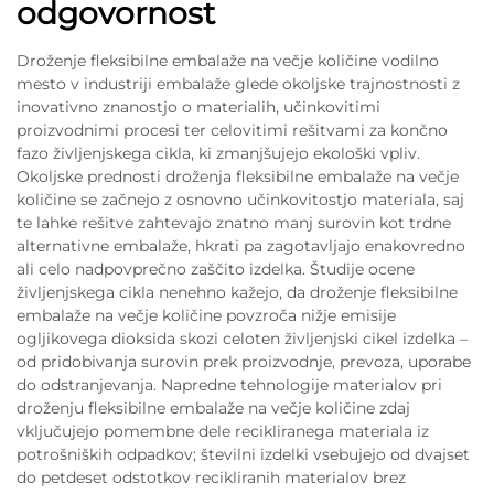
odgovornost
Droženje fleksibilne embalaže na večje količine vodilno
mesto v industriji embalaže glede okoljske trajnostnosti z
inovativno znanostjo o materialih, učinkovitimi
proizvodnimi procesi ter celovitimi rešitvami za končno
fazo življenjskega cikla, ki zmanjšujejo ekološki vpliv.
Okoljske prednosti droženja fleksibilne embalaže na večje
količine se začnejo z osnovno učinkovitostjo materiala, saj
te lahke rešitve zahtevajo znatno manj surovin kot trdne
alternativne embalaže, hkrati pa zagotavljajo enakovredno
ali celo nadpovprečno zaščito izdelka. Študije ocene
življenjskega cikla nenehno kažejo, da droženje fleksibilne
embalaže na večje količine povzroča nižje emisije
ogljikovega dioksida skozi celoten življenjski cikel izdelka –
od pridobivanja surovin prek proizvodnje, prevoza, uporabe
do odstranjevanja. Napredne tehnologije materialov pri
droženju fleksibilne embalaže na večje količine zdaj
vključujejo pomembne dele recikliranega materiala iz
potrošniških odpadkov; številni izdelki vsebujejo od dvajset
do petdeset odstotkov recikliranih materialov brez