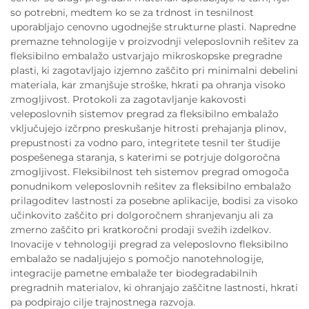
so potrebni, medtem ko se za trdnost in tesnilnost
uporabljajo cenovno ugodnejše strukturne plasti. Napredne
premazne tehnologije v proizvodnji veleposlovnih rešitev za
fleksibilno embalažo ustvarjajo mikroskopske pregradne
plasti, ki zagotavljajo izjemno zaščito pri minimalni debelini
materiala, kar zmanjšuje stroške, hkrati pa ohranja visoko
zmogljivost. Protokoli za zagotavljanje kakovosti
veleposlovnih sistemov pregrad za fleksibilno embalažo
vključujejo izčrpno preskušanje hitrosti prehajanja plinov,
prepustnosti za vodno paro, integritete tesnil ter študije
pospešenega staranja, s katerimi se potrjuje dolgoročna
zmogljivost. Fleksibilnost teh sistemov pregrad omogoča
ponudnikom veleposlovnih rešitev za fleksibilno embalažo
prilagoditev lastnosti za posebne aplikacije, bodisi za visoko
učinkovito zaščito pri dolgoročnem shranjevanju ali za
zmerno zaščito pri kratkoročni prodaji svežih izdelkov.
Inovacije v tehnologiji pregrad za veleposlovno fleksibilno
embalažo se nadaljujejo s pomočjo nanotehnologije,
integracije pametne embalaže ter biodegradabilnih
pregradnih materialov, ki ohranjajo zaščitne lastnosti, hkrati
pa podpirajo cilje trajnostnega razvoja.