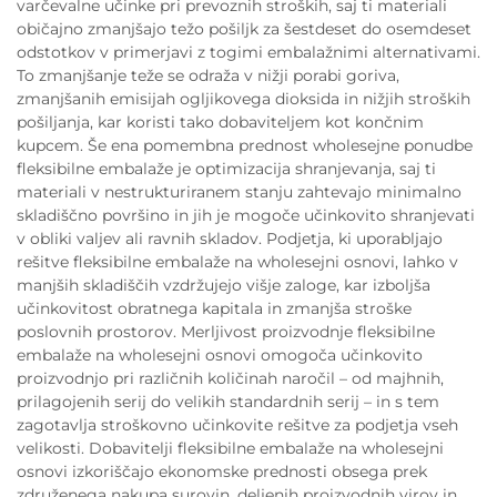
varčevalne učinke pri prevoznih stroških, saj ti materiali
običajno zmanjšajo težo pošiljk za šestdeset do osemdeset
odstotkov v primerjavi z togimi embalažnimi alternativami.
To zmanjšanje teže se odraža v nižji porabi goriva,
zmanjšanih emisijah ogljikovega dioksida in nižjih stroških
pošiljanja, kar koristi tako dobaviteljem kot končnim
kupcem. Še ena pomembna prednost wholesejne ponudbe
fleksibilne embalaže je optimizacija shranjevanja, saj ti
materiali v nestrukturiranem stanju zahtevajo minimalno
skladiščno površino in jih je mogoče učinkovito shranjevati
v obliki valjev ali ravnih skladov. Podjetja, ki uporabljajo
rešitve fleksibilne embalaže na wholesejni osnovi, lahko v
manjših skladiščih vzdržujejo višje zaloge, kar izboljša
učinkovitost obratnega kapitala in zmanjša stroške
poslovnih prostorov. Merljivost proizvodnje fleksibilne
embalaže na wholesejni osnovi omogoča učinkovito
proizvodnjo pri različnih količinah naročil – od majhnih,
prilagojenih serij do velikih standardnih serij – in s tem
zagotavlja stroškovno učinkovite rešitve za podjetja vseh
velikosti. Dobavitelji fleksibilne embalaže na wholesejni
osnovi izkoriščajo ekonomske prednosti obsega prek
združenega nakupa surovin, deljenih proizvodnih virov in