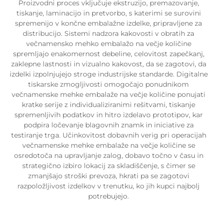
Proizvodni proces vključuje ekstruzijo, premazovanje,
tiskanje, laminacijo in pretvorbo, s katerimi se surovini
spremenijo v končne embalažne izdelke, pripravljene za
distribucijo. Sistemi nadzora kakovosti v obratih za
večnamensko mehko embalažo na večje količine
spremljajo enakomernost debeline, celovitost zapečkanj,
zaklepne lastnosti in vizualno kakovost, da se zagotovi, da
izdelki izpolnjujejo stroge industrijske standarde. Digitalne
tiskarske zmogljivosti omogočajo ponudnikom
večnamenske mehke embalaže na večje količine ponujati
kratke serije z individualiziranimi rešitvami, tiskanje
spremenljivih podatkov in hitro izdelavo prototipov, kar
podpira ločevanje blagovnih znamk in iniciative za
testiranje trga. Učinkovitost dobavnih verig pri operacijah
večnamenske mehke embalaže na večje količine se
osredotoča na upravljanje zalog, dobavo točno v času in
strategično izbiro lokacij za skladiščenje, s čimer se
zmanjšajo stroški prevoza, hkrati pa se zagotovi
razpoložljivost izdelkov v trenutku, ko jih kupci najbolj
potrebujejo.