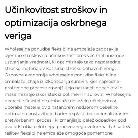
Učinkovitost stroškov in
optimizacija oskrbnega
veriga
Wholesejna ponudba fleksibilne embalaže zagotavlja
izjemno stroškovno učinkovitost prek več mehanizmov
ustvarjanja vrednosti, ki optimizirajo tako neposredne
stroške materialov kot širše stroške dobavnih verig.
Osnovna ekonomija wholesejne ponudbe fleksibilne
embalaže izhaja iz izkoriščanja surovin, kjer napredne
proizvodne procese zmanjšujejo nastanek odpadkov in
maksimizirajo izkoristek iz polimernih surovin. Wholesejne
operacije fleksibilne embalaže dosežejo učinkovitost
uporabe materialov z natančnim nadzorom debeline,
optimalno postavitvijo barierne plasti ter racionaliziranimi
pretvorbenimi procesi, ki zmanjšajo delež odpadkov pod
dva odstotka celotnega proizvodnega volumna. Lahka teža
rešitev fleksibilne embalaže omogoča pomembne