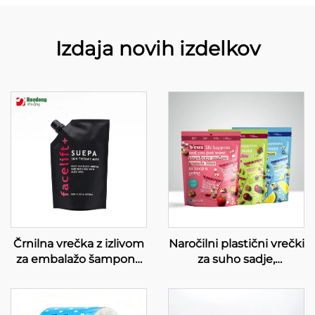
Izdaja novih izdelkov
Črnilna vrečka z izlivom
Naročilni plastični vrečki
za embalažo šampona
za suho sadje,
in kozmetike za
reciklabilna embalaža za
tekočine
živila