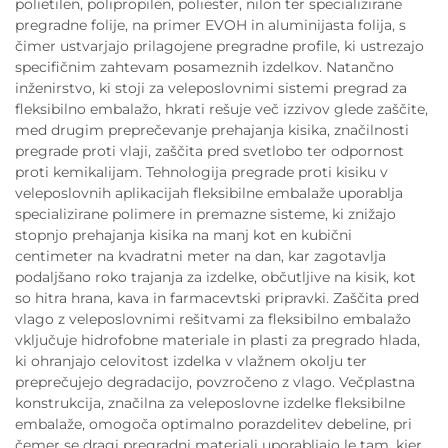
polietilen, polipropilen, poliester, nilon ter specializirane
pregradne folije, na primer EVOH in aluminijasta folija, s
čimer ustvarjajo prilagojene pregradne profile, ki ustrezajo
specifičnim zahtevam posameznih izdelkov. Natančno
inženirstvo, ki stoji za veleposlovnimi sistemi pregrad za
fleksibilno embalažo, hkrati rešuje več izzivov glede zaščite,
med drugim preprečevanje prehajanja kisika, značilnosti
pregrade proti vlaji, zaščita pred svetlobo ter odpornost
proti kemikalijam. Tehnologija pregrade proti kisiku v
veleposlovnih aplikacijah fleksibilne embalaže uporablja
specializirane polimere in premazne sisteme, ki znižajo
stopnjo prehajanja kisika na manj kot en kubični
centimeter na kvadratni meter na dan, kar zagotavlja
podaljšano roko trajanja za izdelke, občutljive na kisik, kot
so hitra hrana, kava in farmacevtski pripravki. Zaščita pred
vlago z veleposlovnimi rešitvami za fleksibilno embalažo
vključuje hidrofobne materiale in plasti za pregrado hlada,
ki ohranjajo celovitost izdelka v vlažnem okolju ter
preprečujejo degradacijo, povzročeno z vlago. Večplastna
konstrukcija, značilna za veleposlovne izdelke fleksibilne
embalaže, omogoča optimalno porazdelitev debeline, pri
čemer se dragi pregradni materiali uporabljajo le tam, kjer