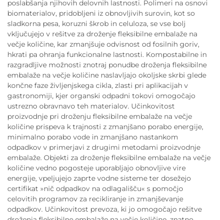
poslabšanja njihovih delovnih lastnosti. Polimeri na osnovi
biomaterialov, pridobljeni iz obnovljivih surovin, kot so
sladkorna pesa, koruzni škrob in celuloza, se vse bolj
vključujejo v rešitve za droženje fleksibilne embalaže na
večje količine, kar zmanjšuje odvisnost od fosilnih goriv,
hkrati pa ohranja funkcionalne lastnosti. Kompostabilne in
razgradljive možnosti znotraj ponudbe droženja fleksibilne
embalaže na večje količine naslavljajo okoljske skrbi glede
končne faze življenjskega cikla, zlasti pri aplikacijah v
gastronomiji, kjer organski odpadni tokovi omogočajo
ustrezno obravnavo teh materialov. Učinkovitost
proizvodnje pri droženju fleksibilne embalaže na večje
količine prispeva k trajnosti z zmanjšano porabo energije,
minimalno porabo vode in zmanjšano nastankom
odpadkov v primerjavi z drugimi metodami proizvodnje
embalaže. Objekti za droženje fleksibilne embalaže na večje
količine vedno pogosteje uporabljajo obnovljive vire
energije, vpeljujejo zaprte vodne sisteme ter dosežejo
certifikat »nič odpadkov na odlagališču« s pomočjo
celovitih programov za recikliranje in zmanjševanje
odpadkov. Učinkovitost prevoza, ki jo omogočajo rešitve
droženja fleksibilne embalaže na večje količine, znatno