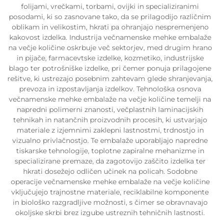
folijami, vrečkami, torbami, ovijki in specializiranimi
posodami, ki so zasnovane tako, da se prilagodijo različnim
oblikam in velikostim, hkrati pa ohranjajo nespremenjeno
kakovost izdelka. Industrija večnamenske mehke embalaže
na večje količine oskrbuje več sektorjev, med drugim hrano
in pijače, farmacevtske izdelke, kozmetiko, industrijske
blago ter potrošniške izdelke, pri čemer ponuja prilagojene
rešitve, ki ustrezajo posebnim zahtevam glede shranjevanja,
prevoza in izpostavljanja izdelkov. Tehnološka osnova
večnamenske mehke embalaže na večje količine temelji na
napredni polimerni znanosti, večplastnih laminacijskih
tehnikah in natančnih proizvodnih procesih, ki ustvarjajo
materiale z izjemnimi zaklepni lastnostmi, trdnostjo in
vizualno privlačnostjo. Te embalaže uporabljajo napredne
tiskarske tehnologije, toplotne zapiralne mehanizme in
specializirane premaze, da zagotovijo zaščito izdelka ter
hkrati dosežejo odličen učinek na policah. Sodobne
operacije večnamenske mehke embalaže na večje količine
vključujejo trajnostne materiale, reciklabilne komponente
in biološko razgradljive možnosti, s čimer se obravnavajo
okoljske skrbi brez izgube ustreznih tehničnih lastnosti.