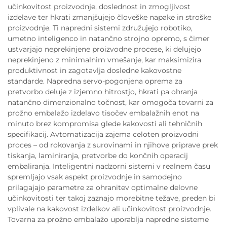
učinkovitost proizvodnje, doslednost in zmogljivost
izdelave ter hkrati zmanjšujejo človeške napake in stroške
proizvodnje. Ti napredni sistemi združujejo robotiko,
umetno inteligenco in natančno strojno opremo, s čimer
ustvarjajo neprekinjene proizvodne procese, ki delujejo
neprekinjeno z minimalnim vmešanje, kar maksimizira
produktivnost in zagotavlja dosledne kakovostne
standarde. Napredna servo-pogonjena oprema za
pretvorbo deluje z izjemno hitrostjo, hkrati pa ohranja
natančno dimenzionalno točnost, kar omogoča tovarni za
prožno embalažo izdelavo tisočev embalažnih enot na
minuto brez kompromisa glede kakovosti ali tehničnih
specifikacij. Avtomatizacija zajema celoten proizvodni
proces – od rokovanja z surovinami in njihove priprave prek
tiskanja, laminiranja, pretvorbe do končnih operacij
embaliranja. Inteligentni nadzorni sistemi v realnem času
spremljajo vsak aspekt proizvodnje in samodejno
prilagajajo parametre za ohranitev optimalne delovne
učinkovitosti ter takoj zaznajo morebitne težave, preden bi
vplivale na kakovost izdelkov ali učinkovitost proizvodnje.
Tovarna za prožno embalažo uporablja napredne sisteme