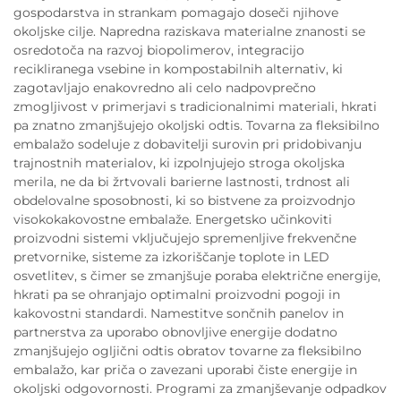
gospodarstva in strankam pomagajo doseči njihove
okoljske cilje. Napredna raziskava materialne znanosti se
osredotoča na razvoj biopolimerov, integracijo
recikliranega vsebine in kompostabilnih alternativ, ki
zagotavljajo enakovredno ali celo nadpovprečno
zmogljivost v primerjavi s tradicionalnimi materiali, hkrati
pa znatno zmanjšujejo okoljski odtis. Tovarna za fleksibilno
embalažo sodeluje z dobavitelji surovin pri pridobivanju
trajnostnih materialov, ki izpolnjujejo stroga okoljska
merila, ne da bi žrtvovali barierne lastnosti, trdnost ali
obdelovalne sposobnosti, ki so bistvene za proizvodnjo
visokokakovostne embalaže. Energetsko učinkoviti
proizvodni sistemi vključujejo spremenljive frekvenčne
pretvornike, sisteme za izkoriščanje toplote in LED
osvetlitev, s čimer se zmanjšuje poraba električne energije,
hkrati pa se ohranjajo optimalni proizvodni pogoji in
kakovostni standardi. Namestitve sončnih panelov in
partnerstva za uporabo obnovljive energije dodatno
zmanjšujejo ogljični odtis obratov tovarne za fleksibilno
embalažo, kar priča o zavezani uporabi čiste energije in
okoljski odgovornosti. Programi za zmanjševanje odpadkov