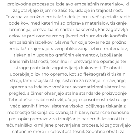
proizvodne procese za izdelavo embalažnih materialov, ki
zagotavljajo izjemno zaščito, udobje in trajnostnost.
Tovarna za prožno embalažo deluje prek več specializiranih
oddelkov, med katerimi so priprava materialov, tiskanje,
laminacija, pretvorba in nadzor kakovosti, kar zagotavlja
celovite proizvodne zmogljivosti od surovin do končnih
embalažnih izdelkov. Glavne funkcije tovarne za prožno
embalažo zajemajo razvoj oblikovanja, izbiro materialov,
tiskanje in uporabo grafičnih elementov, izboljšanje
bariernih lastnosti, tesnilne in pretvarjalne operacije ter
stroge protokole zagotavljanja kakovosti. Te obrati
uporabljajo izvirno opremo, kot so fleksografski tiskalni
stroji, laminacijski stroji, sistemi za rezanje in navijanje,
oprema za izdelavo vrečk ter avtomatizirani sistemi za
pregled, s čimer ohranjajo stalne standarde proizvodnje.
Tehnološke značilnosti vključujejo sposobnost ekstruzije
večplastnih filmov, sisteme visoko ločljivega tiskanja z
možnostjo tiskanja do dvanajstih barv, natančne nanosne
postopke premazov za izboljšanje bariernih lastnosti ter
računalniško krmiljene pretvarjalne procese, ki zagotavljajo
natančne mere in celovitost tesnil. Sodobne obrati za