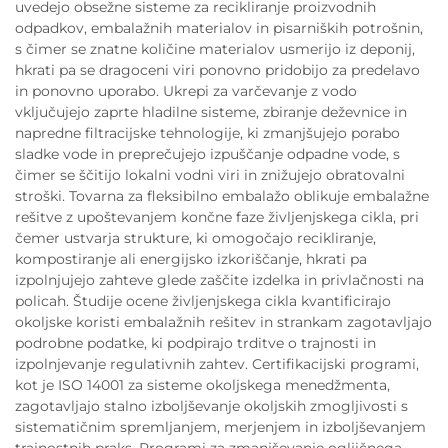
uvedejo obsežne sisteme za recikliranje proizvodnih
odpadkov, embalažnih materialov in pisarniških potrošnin,
s čimer se znatne količine materialov usmerijo iz deponij,
hkrati pa se dragoceni viri ponovno pridobijo za predelavo
in ponovno uporabo. Ukrepi za varčevanje z vodo
vključujejo zaprte hladilne sisteme, zbiranje deževnice in
napredne filtracijske tehnologije, ki zmanjšujejo porabo
sladke vode in preprečujejo izpuščanje odpadne vode, s
čimer se ščitijo lokalni vodni viri in znižujejo obratovalni
stroški. Tovarna za fleksibilno embalažo oblikuje embalažne
rešitve z upoštevanjem končne faze življenjskega cikla, pri
čemer ustvarja strukture, ki omogočajo recikliranje,
kompostiranje ali energijsko izkoriščanje, hkrati pa
izpolnjujejo zahteve glede zaščite izdelka in privlačnosti na
policah. Študije ocene življenjskega cikla kvantificirajo
okoljske koristi embalažnih rešitev in strankam zagotavljajo
podrobne podatke, ki podpirajo trditve o trajnosti in
izpolnjevanje regulativnih zahtev. Certifikacijski programi,
kot je ISO 14001 za sisteme okoljskega menedžmenta,
zagotavljajo stalno izboljševanje okoljskih zmogljivosti s
sistematičnim spremljanjem, merjenjem in izboljševanjem