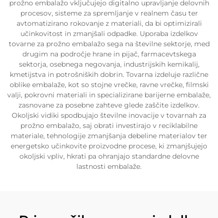
prožno embalažo vključujejo digitalno upravljanje delovnih
procesov, sisteme za spremljanje v realnem času ter
avtomatizirano rokovanje z materiali, da bi optimizirali
učinkovitost in zmanjšali odpadke. Uporaba izdelkov
tovarne za prožno embalažo sega na številne sektorje, med
drugim na področje hrane in pijač, farmacevtskega
sektorja, osebnega negovanja, industrijskih kemikalij,
kmetijstva in potrošniških dobrin. Tovarna izdeluje različne
oblike embalaže, kot so stojne vrečke, ravne vrečke, filmski
valji, pokrovni materiali in specializirane barijerne embalaže,
zasnovane za posebne zahteve glede zaščite izdelkov.
Okoljski vidiki spodbujajo številne inovacije v tovarnah za
prožno embalažo, saj obrati investirajo v reciklabilne
materiale, tehnologije zmanjšanja debeline materialov ter
energetsko učinkovite proizvodne procese, ki zmanjšujejo
okoljski vpliv, hkrati pa ohranjajo standardne delovne
lastnosti embalaže.