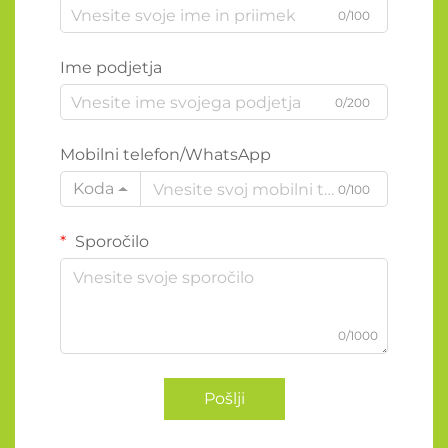
0/100
Ime podjetja
0/200
Mobilni telefon/WhatsApp
Koda
0/100
Sporočilo
0/1000
Pošlji