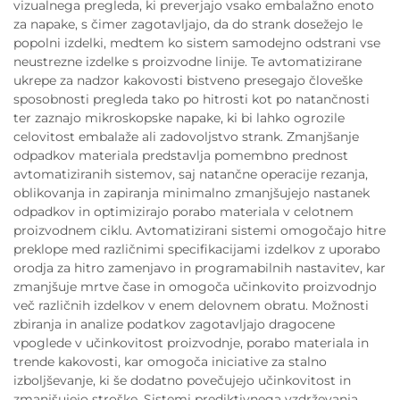
vizualnega pregleda, ki preverjajo vsako embalažno enoto
za napake, s čimer zagotavljajo, da do strank dosežejo le
popolni izdelki, medtem ko sistem samodejno odstrani vse
neustrezne izdelke s proizvodne linije. Te avtomatizirane
ukrepe za nadzor kakovosti bistveno presegajo človeške
sposobnosti pregleda tako po hitrosti kot po natančnosti
ter zaznajo mikroskopske napake, ki bi lahko ogrozile
celovitost embalaže ali zadovoljstvo strank. Zmanjšanje
odpadkov materiala predstavlja pomembno prednost
avtomatiziranih sistemov, saj natančne operacije rezanja,
oblikovanja in zapiranja minimalno zmanjšujejo nastanek
odpadkov in optimizirajo porabo materiala v celotnem
proizvodnem ciklu. Avtomatizirani sistemi omogočajo hitre
preklope med različnimi specifikacijami izdelkov z uporabo
orodja za hitro zamenjavo in programabilnih nastavitev, kar
zmanjšuje mrtve čase in omogoča učinkovito proizvodnjo
več različnih izdelkov v enem delovnem obratu. Možnosti
zbiranja in analize podatkov zagotavljajo dragocene
vpoglede v učinkovitost proizvodnje, porabo materiala in
trende kakovosti, kar omogoča iniciative za stalno
izboljševanje, ki še dodatno povečujejo učinkovitost in
zmanjšujejo stroške. Sistemi prediktivnega vzdrževanja