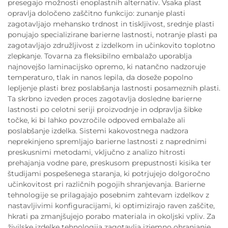
presegajo možnosti enoplastnih alternativ. Vsaka plast
opravlja določeno zaščitno funkcijo: zunanje plasti
zagotavljajo mehansko trdnost in tiskljivost, srednje plasti
ponujajo specializirane barierne lastnosti, notranje plasti pa
zagotavljajo združljivost z izdelkom in učinkovito toplotno
zlepkanje. Tovarna za fleksibilno embalažo uporablja
najnovejšo laminacijsko opremo, ki natančno nadzoruje
temperaturo, tlak in nanos lepila, da doseže popolno
lepljenje plasti brez poslabšanja lastnosti posameznih plasti.
Ta skrbno izveden proces zagotavlja dosledne barierne
lastnosti po celotni seriji proizvodnje in odpravlja šibke
točke, ki bi lahko povzročile odpoved embalaže ali
poslabšanje izdelka. Sistemi kakovostnega nadzora
neprekinjeno spremljajo barierne lastnosti z naprednimi
preskusnimi metodami, vključno z analizo hitrosti
prehajanja vodne pare, preskusom prepustnosti kisika ter
študijami pospešenega staranja, ki potrjujejo dolgoročno
učinkovitost pri različnih pogojih shranjevanja. Barierne
tehnologije se prilagajajo posebnim zahtevam izdelkov z
nastavljivimi konfiguracijami, ki optimizirajo raven zaščite,
hkrati pa zmanjšujejo porabo materiala in okoljski vpliv. Za
živilske izdelke tehnologija zagotavlja izjemno ohranjanje