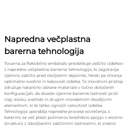
Napredna večplastna
barerna tehnologija
Tovarna za fleksibilno embalažo preoblikuje zaščito izdelkov
z napredno večplastno barierno tehnologijo, ki zagotavlja
izjemno zaščito pred okoljskimi dejavniki, hkrati pa ohranja
optimalno svežino in kakovost izdelka. Ta inovativni pristop
združuje natančno izbrane materiale v točno določenih
konfiguracijah, da doseže izjemne barierne lastnosti proti
vlaji, kisiku, svetlobi in drugim morebitnim škodljivim
elementom, ki bi lahko ogrozili celovitost izdelka.
Tehnologija uporablja napredne procese sovlečenja, s
katerimi se več plasti polimerov brezhibno spojijo v enotno
strukturo z izboljšanimi zaščitnimi lastnostmi, ki znatno