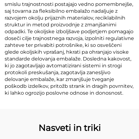
smislu trajnostnosti postajajo vedno pomembnejše,
saj tovarna za fleksibilno embalažo nadaljuje z
razvojem okolju prijaznih materialov, reciklabilnih
struktur in metod proizvodnje z zmanjšanimi
odpadki. Te okoljske izboljšave podjetjem pomagajo
doseči cilje trajnostnega razvoja, izpolniti regulativne
zahteve ter privabiti potrošnike, ki so osveščeni
glede okoljskih vprašanj, hkrati pa ohranjajo visoke
standarde delovanja embalaže. Dosledna kakovost,
ki jo zagotavljajo avtomatizirani sistemi in strogi
protokoli preskušanja, zagotavlja zanesljivo
delovanje embalaže, kar zmanjšuje tveganje
poškodb izdelkov, pritožb strank in dragih povrnitev,
ki lahko ogrozijo poslovne odnose in donosnost.
Nasveti in triki