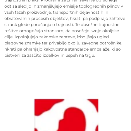
trajnostnih praks. Programi za zmanjševanje ogljičnega
odtisa sledijo in zmanjšujejo emisije toplogrednih plinov v
vseh fazah proizvodnje, transportnih dejavnostih in
obratovalnih procesih objektov, hkrati pa podpirajo zahteve
strank glede poročanja o trajnosti. Te obsežne trajnostne
rešitve omogočajo strankam, da dosežejo svoje okoljske
cilje, izpolnjujejo zakonske zahteve, izboljšajo ugled
blagovne znamke ter privabijo okolju zavedne potrošnike,
hkrati pa ohranjajo kakovostne standarde embalaže, ki so
bistveni za zaščito izdelkov in uspeh na trgu.