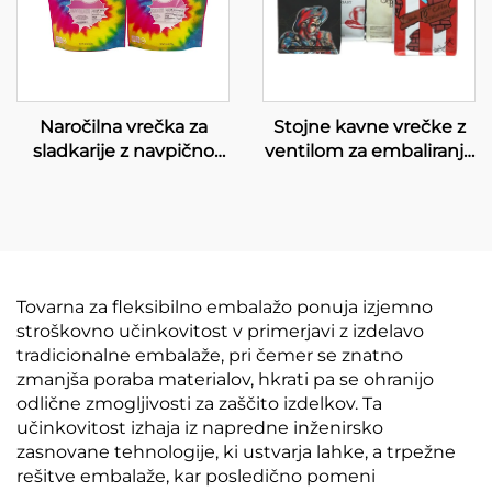
Naročilna vrečka za
Stojne kavne vrečke z
sladkarije z navpično
ventilom za embaliranje
postavitvijo in oknom,
kave, vrečke za kavna
gravirana tiskana
zrna
Tovarna za fleksibilno embalažo ponuja izjemno
stroškovno učinkovitost v primerjavi z izdelavo
tradicionalne embalaže, pri čemer se znatno
zmanjša poraba materialov, hkrati pa se ohranijo
odlične zmogljivosti za zaščito izdelkov. Ta
učinkovitost izhaja iz napredne inženirsko
zasnovane tehnologije, ki ustvarja lahke, a trpežne
rešitve embalaže, kar posledično pomeni