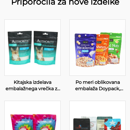
Priporočila za nove izdelke
Kitajska izdelava
Po meri oblikovana
embalažnega vrečka za
embalaža Doypack,
užitke za mačke za
stojna Mylar vrečka za
mačjo hrano z ponovno
oreške
zapirajočim zaviralnikom