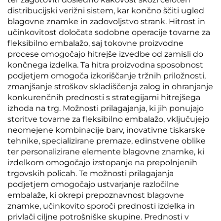
distribucijski verižni sistem, kar končno ščiti ugled
blagovne znamke in zadovoljstvo strank. Hitrost in
učinkovitost določata sodobne operacije tovarne za
fleksibilno embalažo, saj tokovne proizvodne
procese omogočajo hitrejše izvedbe od zamisli do
končnega izdelka. Ta hitra proizvodna sposobnost
podjetjem omogoča izkoriščanje tržnih priložnosti,
zmanjšanje stroškov skladiščenja zalog in ohranjanje
konkurenčnih prednosti s strategijami hitrejšega
izhoda na trg. Možnosti prilagajanja, ki jih ponujajo
storitve tovarne za fleksibilno embalažo, vključujejo
neomejene kombinacije barv, inovativne tiskarske
tehnike, specializirane premaze, edinstvene oblike
ter personalizirane elemente blagovne znamke, ki
izdelkom omogočajo izstopanje na prepolnjenih
trgovskih policah. Te možnosti prilagajanja
podjetjem omogočajo ustvarjanje razločilne
embalaže, ki okrepi prepoznavnost blagovne
znamke, učinkovito sporoči prednosti izdelka in
privlači ciljne potrošniške skupine. Prednosti v