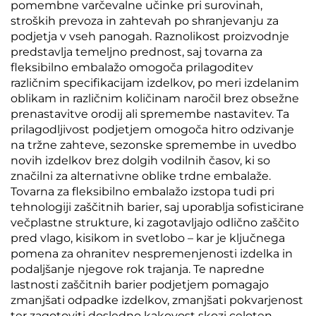
pomembne varčevalne učinke pri surovinah,
stroških prevoza in zahtevah po shranjevanju za
podjetja v vseh panogah. Raznolikost proizvodnje
predstavlja temeljno prednost, saj tovarna za
fleksibilno embalažo omogoča prilagoditev
različnim specifikacijam izdelkov, po meri izdelanim
oblikam in različnim količinam naročil brez obsežne
prenastavitve orodij ali spremembe nastavitev. Ta
prilagodljivost podjetjem omogoča hitro odzivanje
na tržne zahteve, sezonske spremembe in uvedbo
novih izdelkov brez dolgih vodilnih časov, ki so
značilni za alternativne oblike trdne embalaže.
Tovarna za fleksibilno embalažo izstopa tudi pri
tehnologiji zaščitnih barier, saj uporablja sofisticirane
večplastne strukture, ki zagotavljajo odlično zaščito
pred vlago, kisikom in svetlobo – kar je ključnega
pomena za ohranitev nespremenjenosti izdelka in
podaljšanje njegove rok trajanja. Te napredne
lastnosti zaščitnih barier podjetjem pomagajo
zmanjšati odpadke izdelkov, zmanjšati pokvarjenost
ter zagotoviti dosledno kakovost skozi celoten