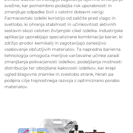
svežine, kar pomembno podaljša rok uporabnosti in
zmanjšuje odpadke živil v celotni dobavni verigi.
Farmacevtski izdelki koristijo od zaščite pred vlago in
svetlobo, ki ohranja stabilnost in učinkovitost aktivnih
sestavin skozi celoten življenjski cikel izdelka. Industrijske
aplikacije uporabljajo specializirane kombinacije barier, ki
zdržijo prodor kemikalij in zagotavljajo zanesljivo
vsebovanje občutljivih materialov. Ta napredna barierna
tehnologija omogoča merljive varčevalne učinke zaradi
zmanjšanja pokvarjenosti izdelkov, podaljšanja možnosti
distribucije ter izboljšane kakovosti izdelkov, kar krepi
ugled blagovne znamke in zvestobo strank, hkrati pa
podpira cilje trajnostnega razvoja z optimizirano porabo
materialov.