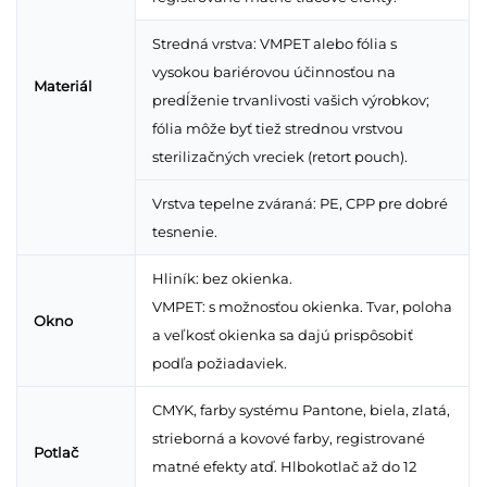
Stredná vrstva: VMPET alebo fólia s
vysokou bariérovou účinnosťou na
Materiál
predĺženie trvanlivosti vašich výrobkov;
fólia môže byť tiež strednou vrstvou
sterilizačných vreciek (retort pouch).
Vrstva tepelne zváraná: PE, CPP pre dobré
tesnenie.
Hliník: bez okienka.
VMPET: s možnosťou okienka. Tvar, poloha
Okno
a veľkosť okienka sa dajú prispôsobiť
podľa požiadaviek.
CMYK, farby systému Pantone, biela, zlatá,
strieborná a kovové farby, registrované
Potlač
matné efekty atď. Hlbokotlač až do 12