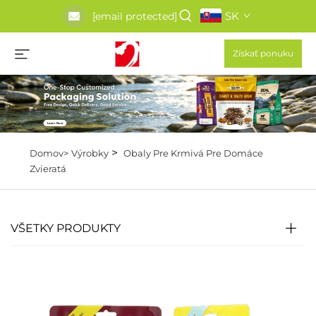
SK
[email protected]
Získať ponuku
>
Domov>
Výrobky
Obaly Pre Krmivá Pre Domáce
Zvieratá
VŠETKY PRODUKTY