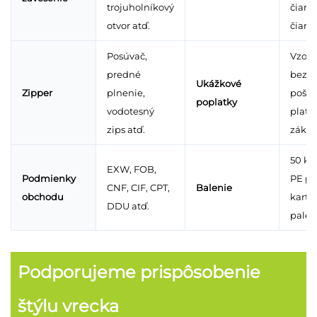
trojuholníkový
čiara,
otvor atď.
čiara 
Posúvač,
Vzork
predné
bezpl
Ukážkové
Zipper
plnenie,
pošto
poplatky
vodotesný
platí
zips atď.
zákaz
50 ks/
EXW, FOB,
Podmienky
PE po
CNF, CIF, CPT,
Balenie
obchodu
kartó
DDU atď.
palet
Podporujeme prispôsobenie
štýlu vrecka