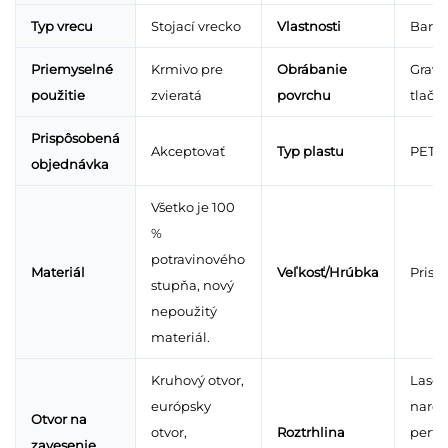
Typ vrecu
Stojací vrecko
Vlastnosti
Barie
Priemyselné
Krmivo pre
Obrábanie
Gravú
použitie
zvieratá
povrchu
tlače
Prispôsobená
Akceptovať
Typ plastu
PET/
objednávka
Všetko je 100
%
potravinového
Materiál
Veľkosť/Hrúbka
Prisp
stupňa, nový
nepoužitý
materiál.
Kruhový otvor,
Laser
európsky
narez
Otvor na
otvor,
Roztrhlina
perfo
zavesenie