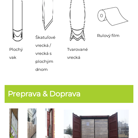
Rulový film
Škatuľové
vrecká /
Plochý
Tvarované
vrecká s
vak
vrecká
plochým
dnom
Preprava & Doprava