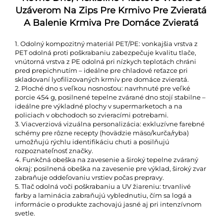
Uzáverom Na Zips Pre Krmivo Pre Zvieratá
A Balenie Krmiva Pre Domáce Zvieratá
1. Odolný kompozitný materiál PET/PE: vonkajšia vrstva z
PET odolná proti poškrabaniu zabezpečuje kvalitu tlače,
vnútorná vrstva z PE odolná pri nízkych teplotách chráni
pred prepichnutím – ideálne pre chladové reťazce pri
skladovaní lyofilizovaných krmív pre domáce zvieratá.
2. Ploché dno s veľkou nosnosťou: navrhnuté pre veľké
porcie 454 g, posilnené tepelne zvárané dno stojí stabilne –
ideálne pre výkladné plochy v supermarketoch a na
policiach v obchodoch so zvieracími potrebami.
3. Viacverziová vizuálna personalizácia: exkluzívne farebné
schémy pre rôzne recepty (hovädzie mäso/kurča/ryba)
umožňujú rýchlu identifikáciu chuti a posilňujú
rozpoznateľnosť značky.
4. Funkčná obeška na zavesenie a široký tepelne zváraný
okraj: posilnená obeška na zavesenie pre výklad, široký zvar
zabraňuje oddeľovaniu vrstiev počas prepravy.
5. Tlač odolná voči poškrabaniu a UV žiareniu: trvanlivé
farby a laminácia zabraňujú vyblednutiu, čím sa logá a
informácie o produkte zachovajú jasné aj pri intenzívnom
svetle.