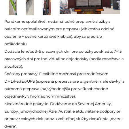
Ponúkame spoľahlivé medzinárodné prepravné služby s
balením optimalizovaným pre prepravu (vlhkosťou odolné
obalenie + pevné kartónové krabice), aby sa predišlo
poškodeniu.
Dodacia lehota: 3–5 pracovných dní pre položky zo skladu; 7–15
pracovných dní pre individuálne objednávky (podľa množstva a
zložitosti).
Spôsoby prepravy: Flexibilné možnosti prostredníctvom
DHL/FedEx/UPS (expresná preprava pre urgentné malé dávky) a
námorná preprava (najvýhodnejšia pre veľkoobchodné
objednávky v hromadnom množstve).
Medzinárodné pokrytie: Dodávame do Severnej Ameriky,
Európy, juhovýchodnej Ázie, Austrálie atď., vrátane podpory pri
príprave colných dokladov a voliteľnej služby doručenia „dvere-
dvere“.