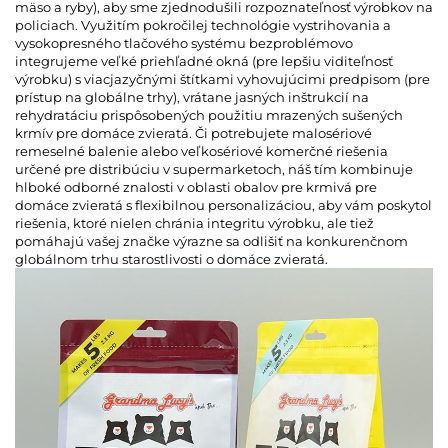
mäso a ryby), aby sme zjednodušili rozpoznateľnosť výrobkov na
policiach. Využitím pokročilej technológie vystrihovania a
vysokopresného tlačového systému bezproblémovo
integrujeme veľké priehľadné okná (pre lepšiu viditeľnosť
výrobku) s viacjazyčnými štítkami vyhovujúcimi predpisom (pre
prístup na globálne trhy), vrátane jasných inštrukcií na
rehydratáciu prispôsobených použitiu mrazených sušených
krmív pre domáce zvieratá. Či potrebujete malosériové
remeselné balenie alebo veľkosériové komerčné riešenia
určené pre distribúciu v supermarketoch, náš tím kombinuje
hlboké odborné znalosti v oblasti obalov pre krmivá pre
domáce zvieratá s flexibilnou personalizáciou, aby vám poskytol
riešenia, ktoré nielen chránia integritu výrobku, ale tiež
pomáhajú vašej značke výrazne sa odlišiť na konkurenčnom
globálnom trhu starostlivosti o domáce zvieratá.