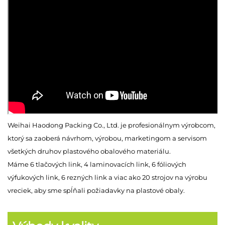
Weihai Haodong Packing Co., Ltd. je profesionálnym výrobcom,
ktorý sa zaoberá návrhom, výrobou, marketingom a servisom
všetkých druhov plastového obalového materiálu.
Máme 6 tlačových link, 4 laminovacích link, 6 fóliových
výfukových link, 6 rezných link a viac ako 20 strojov na výrobu
vreciek, aby sme spĺňali požiadavky na plastové obaly.