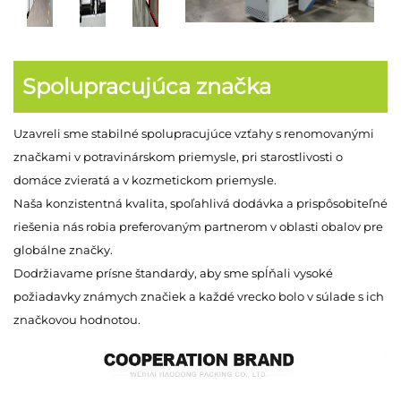
Spolupracujúca značka
Uzavreli sme stabilné spolupracujúce vzťahy s renomovanými
značkami v potravinárskom priemysle, pri starostlivosti o
domáce zvieratá a v kozmetickom priemysle.
Naša konzistentná kvalita, spoľahlivá dodávka a prispôsobiteľné
riešenia nás robia preferovaným partnerom v oblasti obalov pre
globálne značky.
Dodržiavame prísne štandardy, aby sme spĺňali vysoké
požiadavky známych značiek a každé vrecko bolo v súlade s ich
značkovou hodnotou.