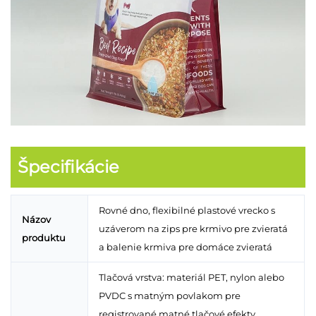
Špecifikácie
Rovné dno, flexibilné plastové vrecko s
Názov
uzáverom na zips pre krmivo pre zvieratá
produktu
a balenie krmiva pre domáce zvieratá
Tlačová vrstva: materiál PET, nylon alebo
PVDC s matným povlakom pre
registrované matné tlačové efekty.