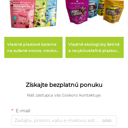
Vlastné plastové balenie
Vlastné ekologicky šetrné
na sušené ovocie, vrecko
a recyklovateľné plastové
na súšené potraviny,
potravinové balenia pre
recyklovateľné
pochútky a cukrovinky
potravinové balenie
Získajte bezplatnú ponuku
Náš zástupca vás čoskoro kontaktuje.
E-mail
0/100