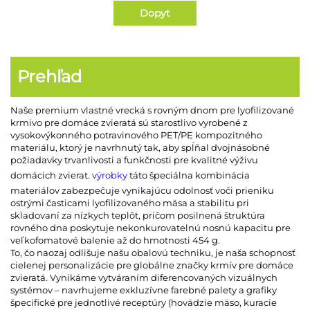
Dopyt
Prehľad
Naše premium vlastné vrecká s rovným dnom pre lyofilizované
krmivo pre domáce zvieratá sú starostlivo vyrobené z
vysokovýkonného potravinového PET/PE kompozitného
materiálu, ktorý je navrhnutý tak, aby spĺňal dvojnásobné
požiadavky trvanlivosti a funkčnosti pre kvalitné výživu
domácich zvierat.
výrobky
táto špeciálna kombinácia
materiálov zabezpečuje vynikajúcu odolnosť voči prieniku
ostrými časticami lyofilizovaného mäsa a stabilitu pri
skladovaní za nízkych teplôt, pričom posilnená štruktúra
rovného dna poskytuje nekonkurovatelnú nosnú kapacitu pre
veľkofomatové balenie až do hmotnosti 454 g.
To, čo naozaj odlišuje našu obalovú techniku, je naša schopnosť
cielenej personalizácie pre globálne značky krmív pre domáce
zvieratá. Vynikáme vytváraním diferencovaných vizuálnych
systémov – navrhujeme exkluzívne farebné palety a grafiky
špecifické pre jednotlivé receptúry (hovädzie mäso, kuracie