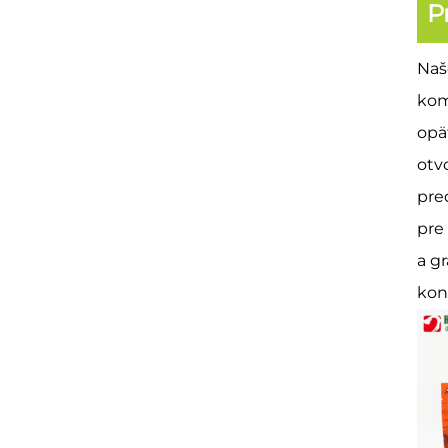
P
Naš
kom
opä
otv
pre
pre
a g
kon