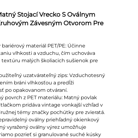
Matný Stojací Vrecko S Oválnym
ruhovým Závesným Otvorom Pre
ý bariérový materiál PET/PE: Účinne
kaniu vlhkosti a vzduchu, čím uchováva
a textúru malých školiacich sušienok pre
oužiteľný uzatvárateľný zips: Vzduchotesný
tením bráni vlhkosťou a predĺži
sť po opakovanom otváraní.
ý povrch z PET materiálu: Matný povlak
dtlačkom pridáva vintage vonkajší vzhľad v
užnej témy značky pochútky pre zvieratá.
nepravidelný oválny priehľadný okienkový
čný vyražený oválny výrez umožňuje
iamo pozrieť si granulované suché kúsky