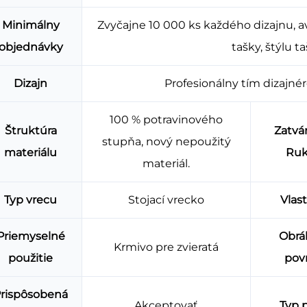
Minimálny
Zvyčajne 10 000 ks každého dizajnu, av
objednávky
tašky, štýlu t
Dizajn
Profesionálny tím dizajnér
100 % potravinového
Štruktúra
Zatvá
stupňa, nový nepoužitý
materiálu
Ruk
materiál.
Typ vrecu
Stojací vrecko
Vlas
Priemyselné
Obrá
Krmivo pre zvieratá
použitie
pov
rispôsobená
Akceptovať
Typ 