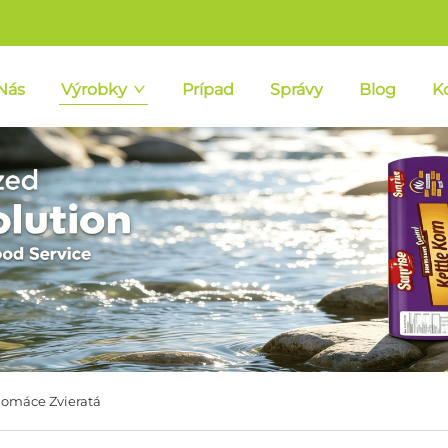
Nás
Výrobky
Prípad
Správy
Blog
K
Domáce Zvieratá