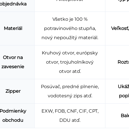
objednávka
Všetko je 100 %
Materiál
potravinového stupňa,
Veľkos
nový nepoužitý materiál.
Kruhový otvor, európsky
Otvor na
otvor, trojuholníkový
Rozt
zavesenie
otvor atď.
Posúvač, predné plnenie,
Uká
Zipper
vodotesný zips atď.
pop
Podmienky
EXW, FOB, CNF, CIF, CPT,
Bal
obchodu
DDU atď.