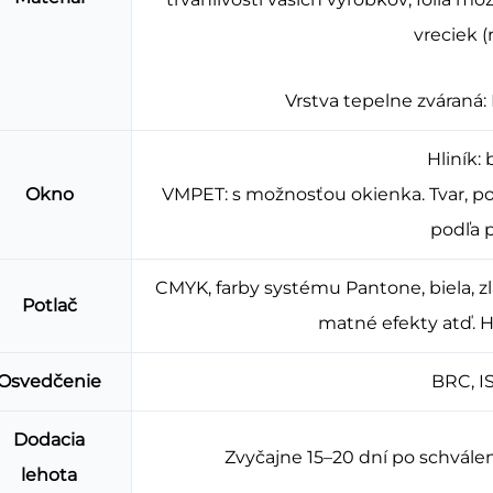
vreciek (
Vrstva tepelne zváraná:
Hliník:
Okno
VMPET: s možnosťou okienka. Tvar, pol
podľa p
CMYK, farby systému Pantone, biela, zl
Potlač
matné efekty atď. Hl
Osvedčenie
BRC, IS
Dodacia
Zvyčajne 15–20 dní po schválení
lehota