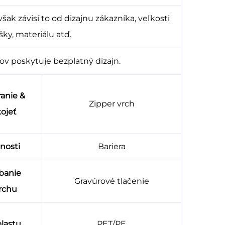
šak závisí to od dizajnu zákazníka, veľkosti
ašky, materiálu atď.
ov poskytuje bezplatný dizajn.
ranie &
Zipper vrch
ojeť
tnosti
Bariera
banie
Gravúrové tlačenie
rchu
plastu
PET/PE