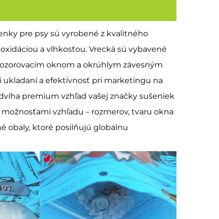
nky pre psy sú vyrobené z kvalitného
oxidáciou a vlhkosťou. Vrecká sú vybavené
 pozorovacím oknom a okrúhlym závesným
i ukladaní a efektívnosť pri marketingu na
zdvíha premium vzhľad vašej značky sušeniek
i možnosťami vzhľadu – rozmerov, tvaru okna
é obaly, ktoré posilňujú globálnu