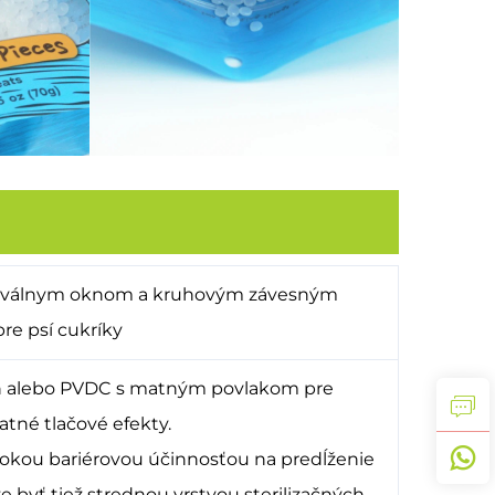
s oválnym oknom a kruhovým závesným
re psí cukríky
lon alebo PVDC s matným povlakom pre
tné tlačové efekty.
ysokou bariérovou účinnosťou na predĺženie
že byť tiež strednou vrstvou sterilizačných