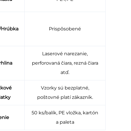
ť/Hrúbka
Prispôsobené
Laserové narezanie,
rhlina
perforovaná čiara, rezná čiara
atď.
žkové
Vzorky sú bezplatné,
latky
poštovné platí zákazník.
50 ks/balík, PE vložka, kartón
enie
a paleta