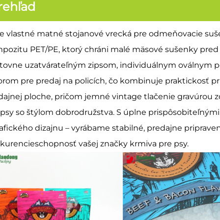
rehľad
e vlastné matné stojanové vrecká pre odmeňovacie suše
pozitu PET/PE, ktorý chráni malé mäsové sušenky pred 
tovne uzatvárateľným zipsom, individuálnym oválnym
orom pre predaj na policích, čo kombinuje praktickosť pr
dajnej ploche, pričom jemné vintage tlačenie gravúrou 
 psy so štýlom dobrodružstva. S úplne prispôsobiteľným
rafického dizajnu – vyrábame stabilné, predajne pripraven
kurencieschopnosť vašej značky krmiva pre psy.