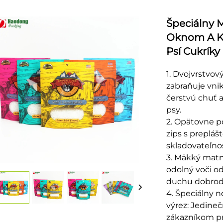
Špeciálny 
Oknom A K
Psí Cukríky
1. Dvojvrstvov
zabraňuje vni
čerstvú chuť 
psy.
2. Opätovne p
zips s prepláš
skladovateľno
3. Mäkký matn
odolný voči o
duchu dobrodr
4. Špeciálny 
výrez: Jedine
zákazníkom pr