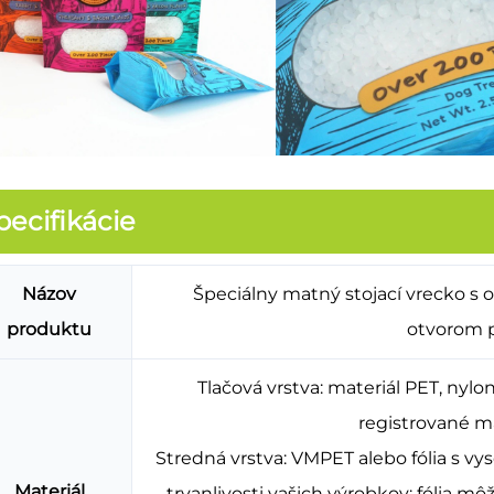
pecifikácie
Názov
Špeciálny matný stojací vrecko 
produktu
otvorom p
Tlačová vrstva: materiál PET, ny
registrované ma
Stredná vrstva: VMPET alebo fólia s v
Materiál
trvanlivosti vašich výrobkov; fólia mô