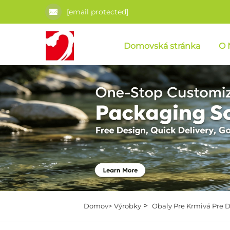
[email protected]
Domovská stránka
O 
>
Domov>
Výrobky
Obaly Pre Krmivá Pre 