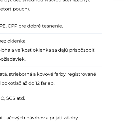
retort pouch).
 PE, CPP pre dobré tesnenie.
 bez okienka.
oha a veľkosť okienka sa dajú prispôsobiť
ožiadaviek.
atá, strieborná a kovové farby, registrované
bokotlač až do 12 farieb.
O, SGS atď.
 tlačových návrhov a prijatí zálohy.