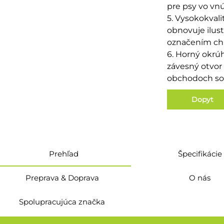
pre psy vo vnú
5. Vysokokvali
obnovuje ilust
označením chu
6. Horný okrúh
závesný otvor
obchodoch so 
Dopyt
Prehľad
Špecifikácie
Preprava & Doprava
O nás
Spolupracujúca značka