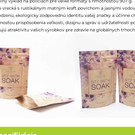
ilný výklad na policiach pre veľké formáty s hmotnosťou 907 g.
o vrecká s rustikálnym matným kraft povrchom a jasnými vodo
odzenú, ekologicky zodpovednú identitu vašej značky a účinne chrá
osťou prispôsobenia veľkosti, dizajnu a správ o udržateľnosti 
ujú atraktivitu vašich výrobkov pre zdravie na globálnych trhoch