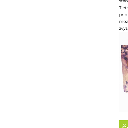
stab
Tiet
prir
možn
zvyš