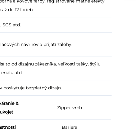
eborná a kovové farby, registrované matné efekty
 až do 12 farieb.
, SGS atď.
lačových návrhov a prijatí zálohy.
í to od dizajnu zákazníka, veľkosti tašky, štýlu
eriálu atď.
v poskytuje bezplatný dizajn.
váranie &
Zipper vrch
ukojeť
astnosti
Bariera