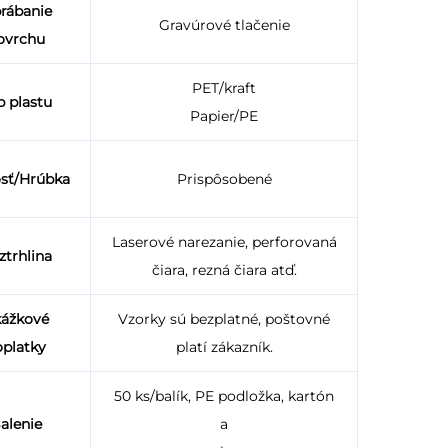
rábanie
Gravúrové tlačenie
ovrchu
PET/kraft
p plastu
Papier/PE
osť/Hrúbka
Prispôsobené
Laserové narezanie, perforovaná
ztrhlina
čiara, rezná čiara atď.
ážkové
Vzorky sú bezplatné, poštovné
oplatky
platí zákazník.
50 ks/balík, PE podložka, kartón
alenie
a