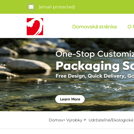
[email protected]
Domovská stránka
O 
>
Domov>
Výrobky
Udržateľné/Ekologické