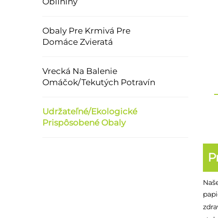
Obilniny
Obaly Pre Krmivá Pre
Domáce Zvieratá
Vrecká Na Balenie
Omáčok/Tekutých Potravín
Udržateľné/Ekologické
Prispôsobené Obaly
P
Naše
papi
zdra