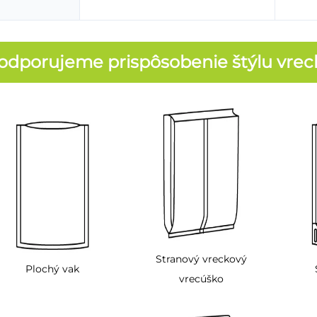
odporujeme prispôsobenie štýlu vrec
Stranový vreckový
Plochý vak
vrecúško