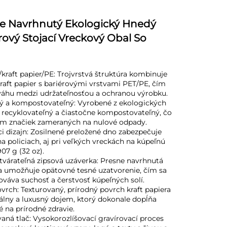
ne Navrhnutý Ekologický Hnedý
rový Stojací Vreckový Obal So
kraft papier/PE: Trojvrstvá štruktúra kombinuje
raft papier s bariérovými vrstvami PET/PE, čím
áhu medzi udržateľnosťou a ochranou výrobku.
ný a kompostovateľný: Vyrobené z ekologických
e recyklovateľný a čiastočne kompostovateľný, čo
om značiek zameraných na nulové odpady.
aci dizajn: Zosilnené preložené dno zabezpečuje
na policiach, aj pri veľkých vreckách na kúpeľnú
07 g (32 oz).
tvárateľná zipsová uzáverka: Presne navrhnutá
a umožňuje opätovné tesné uzatvorenie, čím sa
váva suchosť a čerstvosť kúpeľných solí.
ovrch: Texturovaný, prírodný povrch kraft papiera
kálny a luxusný dojem, ktorý dokonale dopĺňa
 na prírodné zdravie.
vaná tlač: Vysokorozlíšovací gravírovací proces