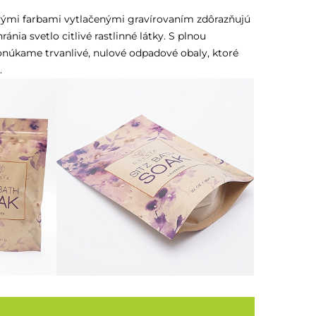
vými farbami vytlačenými gravírovaním zdôrazňujú
nia svetlo citlivé rastlinné látky. S plnou
ponúkame trvanlivé, nulové odpadové obaly, ktoré
.