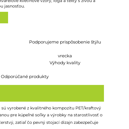
varelové kvetinové vzory, logá a texty s živou a
u jasnosťou.
Podporujeme prispôsobenie štýlu
vrecka
Výhody kvality
Odporúčané produkty
á sú vyrobené z kvalitného kompozitu PET/kraftový
ranou pre kúpeľné soľky a výrobky na starostlivosť o
rstvý, zatiaľ čo pevný stojací dizajn zabezpečuje