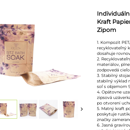
Individuál
Kraft Papie
Zipom
1. Kompozit PET/
recyklovateľný k
dosahuje rovnov
2. Recyklovateľ
materiálov, pln
zodpovedá cieľ
3. Stabilný stoj
stabilný výklad 
soľ s objemom 9
4. Opätovne uza
zipsová uzáverk
po otvorení ucho
5. Matný kraft p
poskytuje rusti
značky zamerané
6. Jasná gravíro