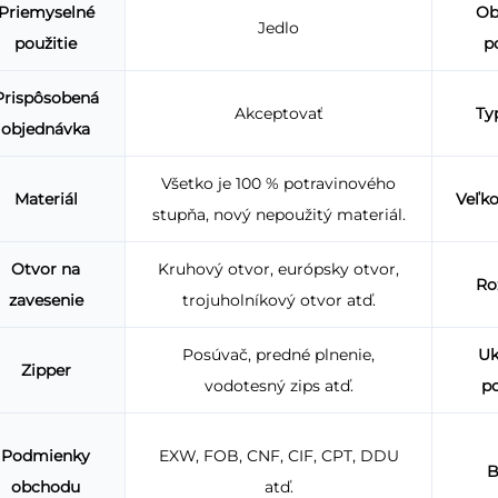
Priemyselné
Ob
Jedlo
použitie
p
Prispôsobená
Akceptovať
Ty
objednávka
Všetko je 100 % potravinového
Materiál
Veľk
stupňa, nový nepoužitý materiál.
Otvor na
Kruhový otvor, európsky otvor,
Ro
zavesenie
trojuholníkový otvor atď.
Posúvač, predné plnenie,
Uk
Zipper
vodotesný zips atď.
p
Podmienky
EXW, FOB, CNF, CIF, CPT, DDU
B
obchodu
atď.