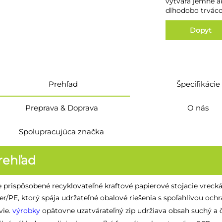
vytvára jemné ak
dlhodobo trváco
Dopyt
Prehľad
Špecifikácie
Preprava & Doprava
O nás
Spolupracujúca značka
rehľad
 prispôsobené recyklovateľné kraftové papierové stojacie vreck
er/PE, ktorý spája udržateľné obalové riešenia s spoľahlivou och
vie.
výrobky
opätovne uzatvárateľný zip udržiava obsah suchý a če