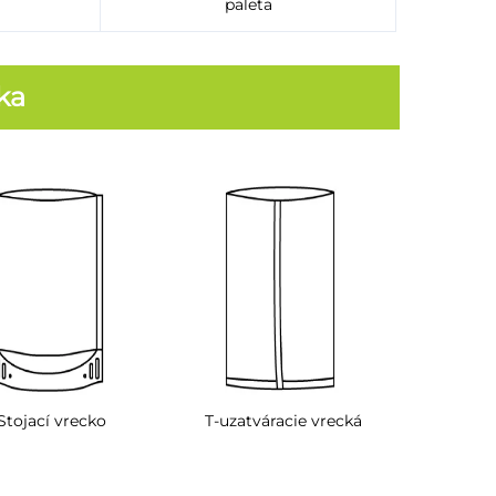
paleta
ka
Stojací vrecko
T-uzatváracie vrecká