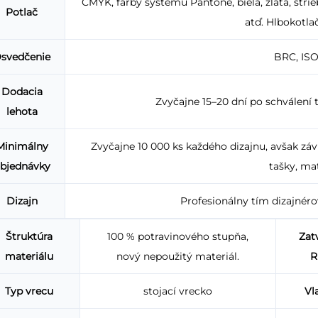
CMYK, farby systému Pantone, biela, zlatá, stri
Potlač
atď. Hlbokotlač
svedčenie
BRC, ISO
Dodacia
Zvyčajne 15–20 dní po schválení t
lehota
Minimálny
Zvyčajne 10 000 ks každého dizajnu, avšak závis
bjednávky
tašky, mat
Dizajn
Profesionálny tím dizajnéro
Štruktúra
100 % potravinového stupňa,
Zat
materiálu
nový nepoužitý materiál.
R
Typ vrecu
stojací vrecko
Vl