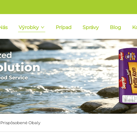
Nás
Výrobky
Prípad
Správy
Blog
K
 Prispôsobené Obaly