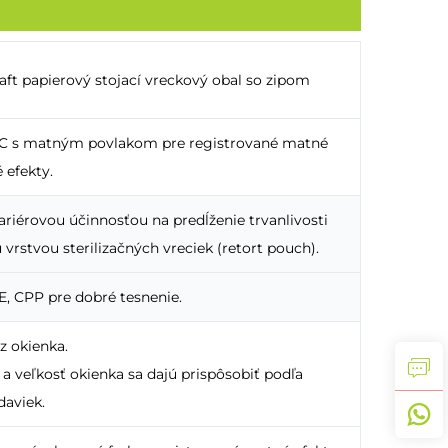
aft papierový stojací vreckový obal so zipom
VDC s matným povlakom pre registrované matné
 efekty.
ariérovou účinnosťou na predĺženie trvanlivosti
 vrstvou sterilizačných vreciek (retort pouch).
E, CPP pre dobré tesnenie.
ez okienka.
a veľkosť okienka sa dajú prispôsobiť podľa
daviek.