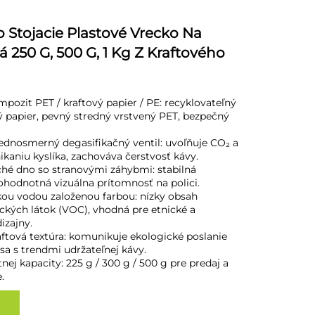
 Stojacie Plastové Vrecko Na
 250 G, 500 G, 1 Kg Z Kraftového
mpozit PET / kraftový papier / PE: recyklovateľný
ý papier, pevný stredný vrstvený PET, bezpečný
jednosmerný degasifikačný ventil: uvoľňuje CO₂ a
ikaniu kyslíka, zachováva čerstvosť kávy.
oché dno so stranovými záhybmi: stabilná
ohodnotná vizuálna prítomnosť na polici.
ckou vodou založenou farbou: nízky obsah
ckých látok (VOC), vhodná pre etnické a
izajny.
aftová textúra: komunikuje ekologické poslanie
sa s trendmi udržateľnej kávy.
tnej kapacity: 225 g / 300 g / 500 g pre predaj a
.