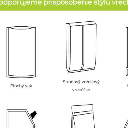
odporujeme prispôsobenie štýlu vrec
Stranový vreckový
Plochý vak
vrecúško