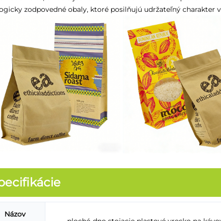
ogicky zodpovedné obaly, ktoré posilňujú udržateľný charakter v
pecifikácie
Názov
ploché-dno stojacie plastové vrecko na kávov