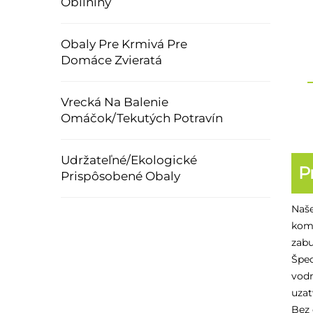
Obilniny
Obaly Pre Krmivá Pre
Domáce Zvieratá
Vrecká Na Balenie
Omáčok/Tekutých Potravín
Udržateľné/Ekologické
P
Prispôsobené Obaly
Naše
komb
zabu
Špec
vodn
uzat
Bez 