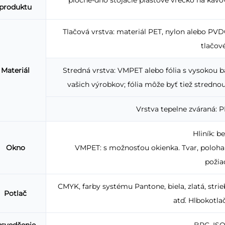
produktu
Tlačová vrstva: materiál PET, nylon alebo P
tlačové
Materiál
Stredná vrstva: VMPET alebo fólia s vysokou b
vašich výrobkov; fólia môže byť tiež strednou
Vrstva tepelne zváraná: P
Hliník: b
Okno
VMPET: s možnosťou okienka. Tvar, poloha 
požia
CMYK, farby systému Pantone, biela, zlatá, stri
Potlač
atď. Hlbokotlač
svedčenie
BRC, ISO