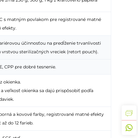
VDC s matným povlakom pre registrované matné
 efekty.
ariérovou účinnosťou na predĺženie trvanlivosti
 vrstvou sterilizačných vreciek (retort pouch).
E, CPP pre dobré tesnenie.
ez okienka.
a veľkosť okienka sa dajú prispôsobiť podľa
daviek.
eborná a kovové farby, registrované matné efekty
 až do 12 farieb.
, SGS atď.