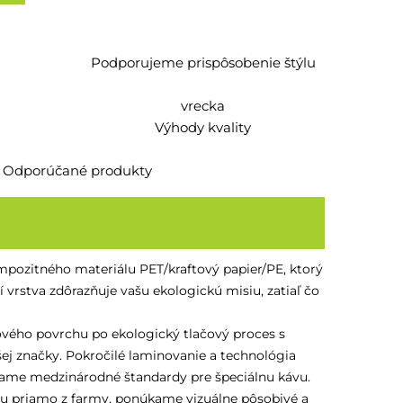
Podporujeme prispôsobenie štýlu
vrecka
Výhody kvality
Odporúčané produkty
mpozitného materiálu PET/kraftový papier/PE, ktorý
 vrstva zdôrazňuje vašu ekologickú misiu, zatiaľ čo
tového povrchu po ekologický tlačový proces s
šej značky. Pokročilé laminovanie a technológia
pĺňame medzinárodné štandardy pre špeciálnu kávu.
ávu priamo z farmy, ponúkame vizuálne pôsobivé a