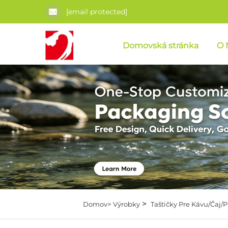
[email protected]
Domovská stránka
O 
>
Domov>
Výrobky
Taštičky Pre Kávu/Čaj/P