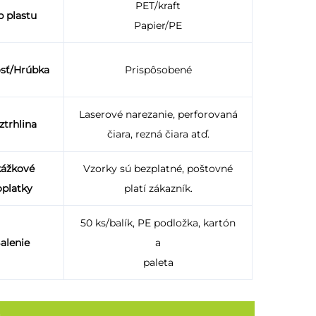
PET/kraft
p plastu
Papier/PE
osť/Hrúbka
Prispôsobené
Laserové narezanie, perforovaná
ztrhlina
čiara, rezná čiara atď.
ážkové
Vzorky sú bezplatné, poštovné
oplatky
platí zákazník.
50 ks/balík, PE podložka, kartón
alenie
a
paleta