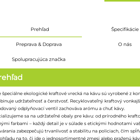
Prehľad
Špecifikácie
Preprava & Doprava
O nás
Spolupracujúca značka
rehľad
 špeciálne ekologické kraftové vrecká na kávu sú vyrobené z ko
inuje udržateľnosť a čerstvosť. Recyklovateľný kraftový vonkajší
dovaný odplyňovací ventil zachováva arómu a chuť kávy.
ializujeme sa na udržateľné obaly pre kávu: od prírodného kraf
ými farbami – každý detail je v súlade s etickými hodnotami va
várania zabezpečujú trvanlivosť a stabilitu na policiach, čím s
ohľadu na to, či ide o jednosortimentné zmesi alebo praženú k