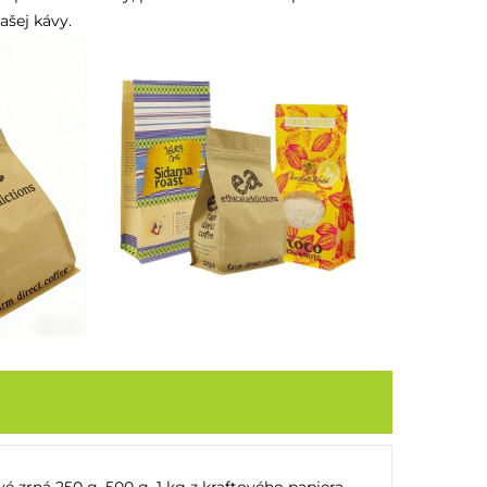
ašej kávy.
é zrná 250 g, 500 g, 1 kg z kraftového papiera