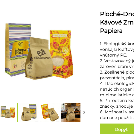
Ploché-Dno
Kávové Zrná
Papiera
1. Ekologický ko
vonkajší kraftov
vnútorný PE.
2. Vestavovaný 
zároveň bráni vn
3. Zosilnené pl
prezentácia, pln
4. Tlač ekologi
летúcich organi
minimalisticke d
5. Prirodzená kr
značky, zhoduje 
6. Možnosti vlas
domáce použitie
Dopyt