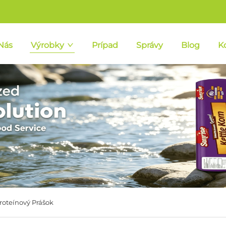
Nás
Výrobky
Prípad
Správy
Blog
K
roteínový Prášok