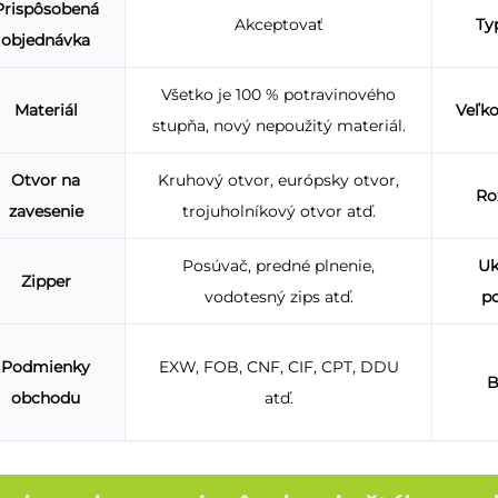
Prispôsobená
Akceptovať
Ty
objednávka
Všetko je 100 % potravinového
Materiál
Veľk
stupňa, nový nepoužitý materiál.
Otvor na
Kruhový otvor, európsky otvor,
Ro
zavesenie
trojuholníkový otvor atď.
Posúvač, predné plnenie,
Uk
Zipper
vodotesný zips atď.
p
Podmienky
EXW, FOB, CNF, CIF, CPT, DDU
B
obchodu
atď.