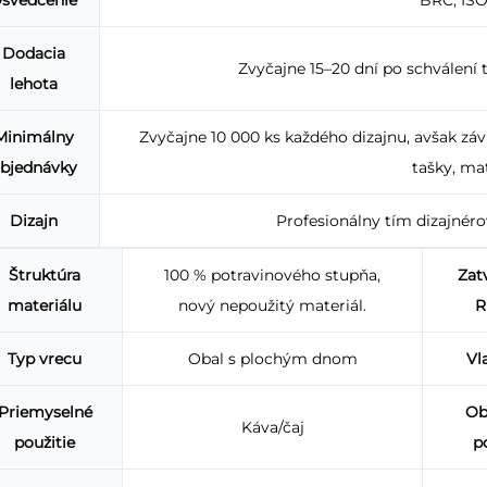
Dodacia
Zvyčajne 15–20 dní po schválení t
lehota
Minimálny
Zvyčajne 10 000 ks každého dizajnu, avšak závis
bjednávky
tašky, mat
Dizajn
Profesionálny tím dizajnéro
Štruktúra
100 % potravinového stupňa,
Zat
materiálu
nový nepoužitý materiál.
R
Typ vrecu
Obal s plochým dnom
Vl
Priemyselné
Ob
Káva/čaj
použitie
p