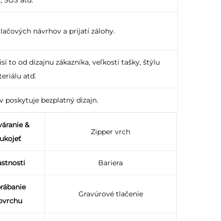
lačových návrhov a prijatí zálohy.
í to od dizajnu zákazníka, veľkosti tašky, štýlu
eriálu atď.
v poskytuje bezplatný dizajn.
váranie &
Zipper vrch
ukojeť
astnosti
Bariera
rábanie
Gravúrové tlačenie
ovrchu