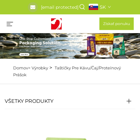
SK
[email protected]
Získať ponuku
>
Domov>
Výrobky
Taštičky Pre Kávu/Čaj/Proteínový
Prášok
VŠETKY PRODUKTY