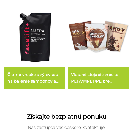
Čierne vrecko s výlevkou
Vlastné stojacie vrecko
na balenie šampónov a
PET/VMPET/PE pre
kozmetiky – vrecko s
čokoládu a sladkosti
výlevkou pre tekutiny
Získajte bezplatnú ponuku
Náš zástupca vás čoskoro kontaktuje.