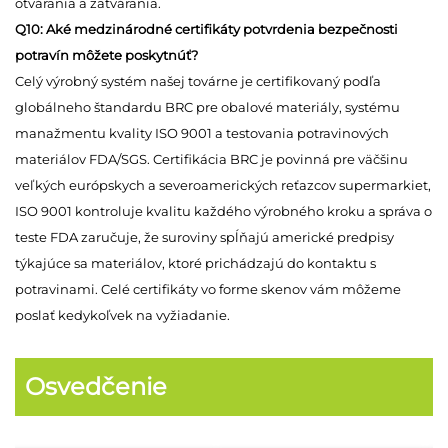
otvárania a zatvárania.
Q10: Aké medzinárodné certifikáty potvrdenia bezpečnosti
potravín môžete poskytnúť?
Celý výrobný systém našej továrne je certifikovaný podľa
globálneho štandardu BRC pre obalové materiály, systému
manažmentu kvality ISO 9001 a testovania potravinových
materiálov FDA/SGS. Certifikácia BRC je povinná pre väčšinu
veľkých európskych a severoamerických reťazcov supermarkiet,
ISO 9001 kontroluje kvalitu každého výrobného kroku a správa o
teste FDA zaručuje, že suroviny spĺňajú americké predpisy
týkajúce sa materiálov, ktoré prichádzajú do kontaktu s
potravinami. Celé certifikáty vo forme skenov vám môžeme
poslať kedykoľvek na vyžiadanie.
Osvedčenie