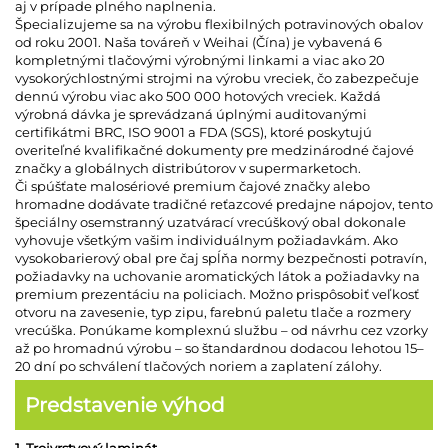
aj v prípade plného naplnenia.
Špecializujeme sa na výrobu flexibilných potravinových obalov
od roku 2001. Naša továreň v Weihai (Čína) je vybavená 6
kompletnými tlačovými výrobnými linkami a viac ako 20
vysokorýchlostnými strojmi na výrobu vreciek, čo zabezpečuje
dennú výrobu viac ako 500 000 hotových vreciek. Každá
výrobná dávka je sprevádzaná úplnými auditovanými
certifikátmi BRC, ISO 9001 a FDA (SGS), ktoré poskytujú
overiteľné kvalifikačné dokumenty pre medzinárodné čajové
značky a globálnych distribútorov v supermarketoch.
Či spúšťate malosériové premium čajové značky alebo
hromadne dodávate tradičné reťazcové predajne nápojov, tento
špeciálny osemstranný uzatvárací vrecúškový obal dokonale
vyhovuje všetkým vašim individuálnym požiadavkám. Ako
vysokobarierový obal pre čaj spĺňa normy bezpečnosti potravín,
požiadavky na uchovanie aromatických látok a požiadavky na
premium prezentáciu na policiach. Možno prispôsobiť veľkosť
otvoru na zavesenie, typ zipu, farebnú paletu tlače a rozmery
vrecúška. Ponúkame komplexnú službu – od návrhu cez vzorky
až po hromadnú výrobu – so štandardnou dodacou lehotou 15–
20 dní po schválení tlačových noriem a zaplatení zálohy.
Predstavenie výhod