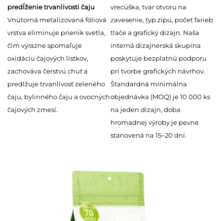
predĺženie trvanlivosti čaju
vrecúška, tvar otvoru na
Vnútorná metalizovaná fóliová
zavesenie, typ zipu, počet farieb
vrstva eliminuje prienik svetla,
tlače a grafický dizajn. Naša
čím výrazne spomaľuje
interná dizajnerská skupina
oxidáciu čajových lístkov,
poskytuje bezplatnú podporu
zachováva čerstvú chuť a
pri tvorbe grafických návrhov.
predlžuje trvanlivosť zeleného
Štandardná minimálna
čaju, bylinného čaju a ovocných
objednávka (MOQ) je 10 000 ks
čajových zmesí.
na jeden dizajn, doba
hromadnej výroby je pevne
stanovená na 15–20 dní.