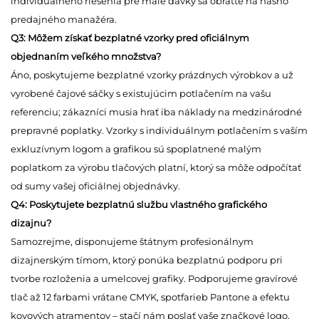
individuálneho riešenia pre malé dávky sa obráťte na nášho
predajného manažéra.
Q3: Môžem získať bezplatné vzorky pred oficiálnym
objednaním veľkého množstva?
Áno, poskytujeme bezplatné vzorky prázdnych výrobkov a už
vyrobené čajové sáčky s existujúcim potlačením na vašu
referenciu; zákazníci musia hrať iba náklady na medzinárodné
prepravné poplatky. Vzorky s individuálnym potlačením s vaším
exkluzívnym logom a grafikou sú spoplatnené malým
poplatkom za výrobu tlačových platní, ktorý sa môže odpočítať
od sumy vašej oficiálnej objednávky.
Q4: Poskytujete bezplatnú službu vlastného grafického
dizajnu?
Samozrejme, disponujeme štátnym profesionálnym
dizajnerským tímom, ktorý ponúka bezplatnú podporu pri
tvorbe rozloženia a umelcovej grafiky. Podporujeme gravírové
tlač až 12 farbami vrátane CMYK, spotfarieb Pantone a efektu
kovových atramentov – stačí nám poslať vaše značkové logo,