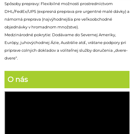
Spôsoby prepravy: Flexibilné možnosti prostredníctvom
DHL/FedEx/UPS (expresná preprava pre urgentné malé dávky) a
námorná preprava (najvýhodnejšia pre veľkoobchodné
objednávky v hromadnom množstve).
Medzinárodné pokrytie: Dodávame do Severnej Ameriky,
Európy, juhovýchodnej Ázie, Austrálie atď., vrátane podpory pri
príprave colných dokladov a voliteľnej služby doručenia „dvere-
dvere“.
O nás