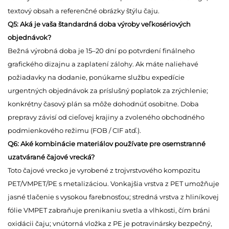
textový obsah a referenčné obrázky štýlu čaju.
Q5: Aká je vaša štandardná doba výroby veľkosériových
objednávok?
Bežná výrobná doba je 15–20 dní po potvrdení finálneho
grafického dizajnu a zaplatení zálohy. Ak máte naliehavé
požiadavky na dodanie, ponúkame službu expedície
urgentných objednávok za príslušný poplatok za zrýchlenie;
konkrétny časový plán sa môže dohodnúť osobitne. Doba
prepravy závisí od cieľovej krajiny a zvoleného obchodného
podmienkového režimu (FOB / CIF atď.).
Q6: Aké kombinácie materiálov používate pre osemstranné
uzatvárané čajové vrecká?
Toto čajové vrecko je vyrobené z trojvrstvového kompozitu
PET/VMPET/PE s metalizáciou. Vonkajšia vrstva z PET umožňuje
jasné tlačenie s vysokou farebnosťou; stredná vrstva z hliníkovej
fólie VMPET zabraňuje prenikaniu svetla a vlhkosti, čím bráni
oxidácii čaju; vnútorná vložka z PE je potravinársky bezpečný,