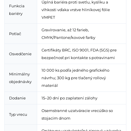
Úplná bariéra proti svetlu, kyslíku a
Funkcia
vlhkosti vďaka vrstve hliníkovej fólie
bariéry
VMPET
Gravírovanie, až 12 farieb,
Potlač
CMYK/Pantone/kovové farby
Certifikáty BRC, ISO 9001, FDA (SGS) pre
Osvedčenie
bezpečnosť pri kontakte s potravinami
10 000 ks podľa jedného grafického
Minimálny
návrhu; 300 kg pre tlačený rollový
objednávky
materiál
Dodanie
15–20 dní po zaplatení zálohy
Osemstranné uzatváracie vrecúško so
Typ vrecu
stojacim dnom
Opätovne uzatvárateľná zipsová uzáverka