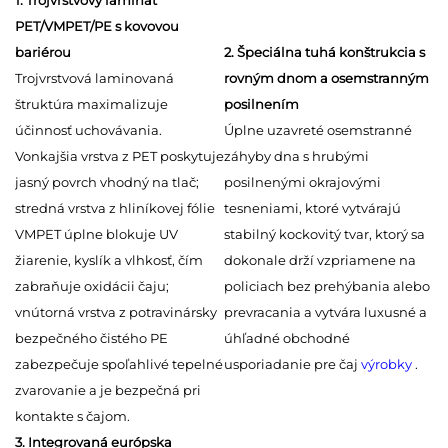
1. Trojvrstvový laminát
PET/VMPET/PE s kovovou
bariérou
2. Špeciálna tuhá konštrukcia s
Trojvrstvová laminovaná
rovným dnom a osemstranným
štruktúra maximalizuje
posilnením
účinnosť uchovávania.
Úplne uzavreté osemstranné
Vonkajšia vrstva z PET poskytuje
záhyby dna s hrubými
jasný povrch vhodný na tlač;
posilnenými okrajovými
stredná vrstva z hliníkovej fólie
tesneniami, ktoré vytvárajú
VMPET úplne blokuje UV
stabilný kockovitý tvar, ktorý sa
žiarenie, kyslík a vlhkosť, čím
dokonale drží vzpriamene na
zabraňuje oxidácii čaju;
policiach bez prehýbania alebo
vnútorná vrstva z potravinársky
prevracania a vytvára luxusné a
bezpečného čistého PE
úhľadné obchodné
zabezpečuje spoľahlivé tepelné
usporiadanie pre čaj
výrobky
.
zvarovanie a je bezpečná pri
kontakte s čajom.
3. Integrovaná európska