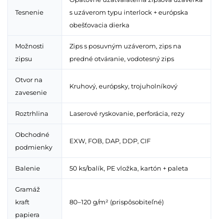
Tesnenie
s uzáverom typu interlock + európska
obešťovacia dierka
Možnosti
Zips s posuvným uzáverom, zips na
zipsu
predné otváranie, vodotesný zips
Otvor na
Kruhový, európsky, trojuholníkový
zavesenie
Roztrhlina
Laserové ryskovanie, perforácia, rezy
Obchodné
EXW, FOB, DAP, DDP, CIF
podmienky
Balenie
50 ks/balík, PE vložka, kartón + paleta
Gramáž
kraft
80–120 g/m² (prispôsobiteľné)
papiera