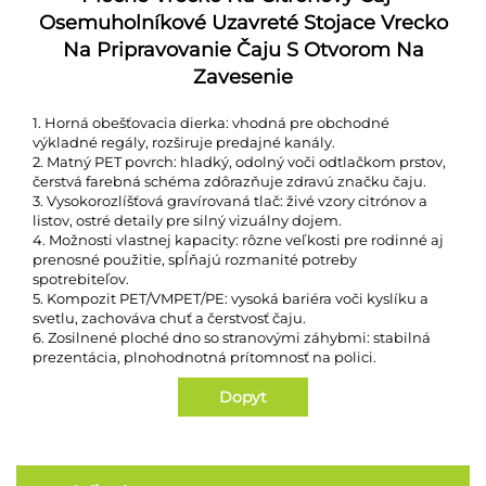
Osemuholníkové Uzavreté Stojace Vrecko
Na Pripravovanie Čaju S Otvorom Na
Zavesenie
1. Horná obešťovacia dierka: vhodná pre obchodné
výkladné regály, rozširuje predajné kanály.
2. Matný PET povrch: hladký, odolný voči odtlačkom prstov,
čerstvá farebná schéma zdôrazňuje zdravú značku čaju.
3. Vysokorozlíšťová gravírovaná tlač: živé vzory citrónov a
listov, ostré detaily pre silný vizuálny dojem.
4. Možnosti vlastnej kapacity: rôzne veľkosti pre rodinné aj
prenosné použitie, spĺňajú rozmanité potreby
spotrebiteľov.
5. Kompozit PET/VMPET/PE: vysoká bariéra voči kyslíku a
svetlu, zachováva chuť a čerstvosť čaju.
6. Zosilnené ploché dno so stranovými záhybmi: stabilná
prezentácia, plnohodnotná prítomnosť na polici.
Dopyt