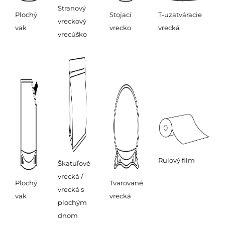
Stranový
Plochý
Stojací
T-uzatváracie
vreckový
vak
vrecko
vrecká
vrecúško
Rulový film
Škatuľové
vrecká /
Plochý
Tvarované
vrecká s
vak
vrecká
plochým
dnom