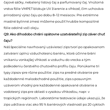
čajové sáčky, nebalený listový čaj a parfumovaný čaj. Vnútorná
vrstva fólie VMPET blokuje UV žiarenie a vlhkosť, čím uchováva
prirodzený výraz čaju po dobu 8–12 mesiacov. Pre extrémne
mastné bylinné zmesi môžeme použiť hrubšie kompozitné
fólie odolné voči oleju.
Q9: Ako dlhodobo chráni opätovne uzatvárateľný zip záver chuť
čaju?
Náš špeciálne navrhovaný uzávierací zips tvorí po opakovanom
zatváraní úplnú vzduchotesnú bariéru, ktorá účinne bráni
vnikaniu vonkajšej vlhkosti a vzduchu do vrecka a tým
poškodeniu čerstvého chutového profilu čaju. Ponúkame tri
typy zipsov pre rôzne použitie: zips na predné otváranie pre
každodenné maloobchodné použitie, zips s posuvným
uzáverom vhodný pre každodenné opakované otváranie a
vodotesný zips pre oblasti s vysokou vlhkosťou, napr. v
tropických regiónoch. Laboratórne testovacie údaje ukazujú, že
zips udržiava viac ako 95 % bariérových vlastností po 20 cykloch