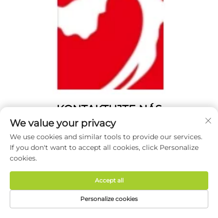
KONTAKTUJTE NÁS
We value your privacy
Add: Číslo 1346, cesta Fenghuangshan, Yangting, mesto
We use cookies and similar tools to provide our services.
Weihai, provincie Šan-tung, Čína.
If you don't want to accept all cookies, click Personalize
Tel.:
0631 5900466
cookies.
E-mail:
[email protected]
Accept all
Personalize cookies
Autorské práva © 2026 Weihai Haodong Packing Co., Ltd. Všetky
práva vyhradené -
Zásady ochrany súkromia