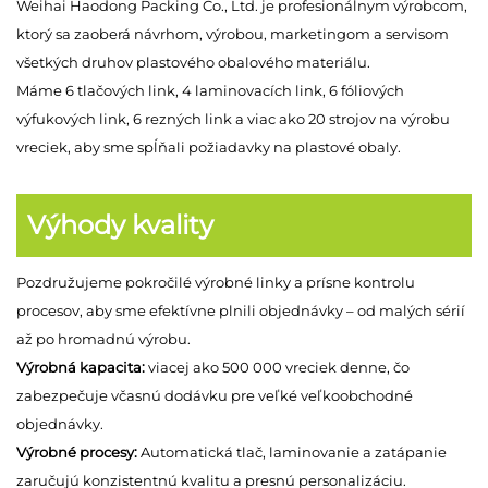
Weihai Haodong Packing Co., Ltd. je profesionálnym výrobcom,
ktorý sa zaoberá návrhom, výrobou, marketingom a servisom
všetkých druhov plastového obalového materiálu.
Máme 6 tlačových link, 4 laminovacích link, 6 fóliových
výfukových link, 6 rezných link a viac ako 20 strojov na výrobu
vreciek, aby sme spĺňali požiadavky na plastové obaly.
Výhody kvality
Pozdružujeme pokročilé výrobné linky a prísne kontrolu
procesov, aby sme efektívne plnili objednávky – od malých sérií
až po hromadnú výrobu.
Výrobná kapacita:
viacej ako 500 000 vreciek denne, čo
zabezpečuje včasnú dodávku pre veľké veľkoobchodné
objednávky.
Výrobné procesy:
Automatická tlač, laminovanie a zatápanie
zaručujú konzistentnú kvalitu a presnú personalizáciu.