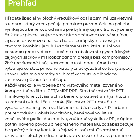
Prehľad
Hľadáte špeciálny plochý vrecúškový obal s ôsmimi uzavretými
stranami, ktorý zabezpečuje premium prezentáciu na polici a
vynikajúcu bariérovú ochranu pre bylinný čaj a citrónový zelený
čaj? Naše ploché stojacie vrecúško s opätovne uzatvárateľnou
zipovou uzáverovou páskou hore a európskym závesným
otvorom kombinuje tuhú vzpriamenú štruktúru s úplnou
ochranou pred svetlom – ideálne na obalovanie pyramídových
čajových sáčkov v maloobchodnom predaji bez kompromisov.
Živé gravírované tlače s ovocnou a rastlinnou tématikou
vytvárajú čerstvé, prírodné vizuály značky, zatiaľ čo tesný zipový
uzáver udržiava aromáty a vlhkosť vo vnútri a dlhodobo
zachováva pôvodnú chuť čaju.
Každý vrecko je vyrobené z trojvrstvového metalizovaného
kompozitného filmu PET/VMPET/PE. Stredná vrstva VMPET
hliníkovej fólie vytvára úplnú bariéru proti svetlu a kyslíku, čím
sa zabráni oxidácii čaju; vonkajšia vrstva PET umožňuje
vysokorozlíšené gravírové tlačenie na báze vody až 12 farbami
pre reprodukciu obrázkov citróna, banánového listu a
značkového grafického motivu; vnútorná výstelka z PE je úplne
potravinového pôvodu z nepresného materiálu, čo zabezpečuje
bezpečný priamy kontakt s čajovými sáčkmi. Osemstranné
uzavretie s plochým dnom udržiava vrecko tuhé a vzpriamene