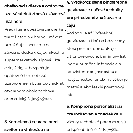
4. Vysokorozlíšené plnofarebné
obešťovacia dierka a opätovne
gravírovacie tlačové techniky
uzatvárateľná zipová uzáverová
pre prirodzené značkovanie
lišta hore
čaju
Predvŕtaná obešťovacia dierka v
Podporuje až 12-farebnú
tvare lietadla v hornej uzávere
gravírovaciu tlač na báze vody,
umožňuje zavesenie na
ktorá presne reprodukuje
závesnú dosku v čajovníkoch a
citrónové ovocie, banánový list,
supermarketoch; zipová lišta
logo a nutričné informácie s
celej šírky zabezpečuje
konzistentnou jasnosťou a
opätovné hermetické
nasýtenosťou farieb; na výber je
uzatvorenie, aby sa po viackrát
matný alebo lesklý povrchový
otváranom obale zachoval
lak.
aromatický čajový výpar.
6. Komplexná personalizácia
pre rozlišovanie značiek čaju
5. Komplexná ochrana pred
Všetky technické parametre sú
svetlom a vlhkosťou na
prispôsobiteľné: šírka/výška