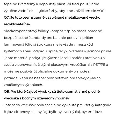
tepelne zvárateľný a nepoužitý plast. Pri tlači používame
výlučne vodné ekologické farby, aby sme znížili emisie VOC.
Q7: Je toto osemstranné uzatvárané metalizované vrecko
recyklovateľné?
Viackomponentový fóliový kompozit spĺňa medzinárodné
bezpečnostné štandardy pre balenie potravín, pričom
laminovaná fóliová štruktúra nie je všade v mestských
systémoch zberu odpadu úplne recyklovateľná v jednom prúde.
Tento materiál poskytuje výrazne lepšiu bariéru proti vonu a
svetlu v porovnaní s čistými plastovými vrecúškami z PET/PE a
môžeme poskytnúť oficiálne dokumenty o zhode s
požiadavkami na bezpečnosť potravín pre správy o vašich
značkových výrobkoch.
Q8: Pre ktoré čajové výrobky sú tieto osemstranné ploché
vrecúška s bočným uzáverom vhodné?
Táto séria vrecúšok bola špeciálne vyvinutá pre všetky kategórie
čajov: citrónový zelený čaj, bylinný ovocný čaj, pyramídové