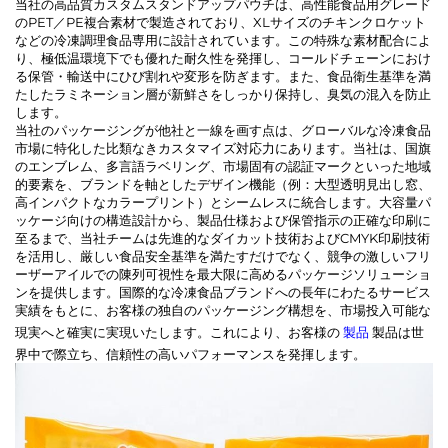
当社の高品質カスタムスタンドアップパウチは、高性能食品用グレード
のPET／PE複合素材で製造されており、XLサイズのチキンクロケット
などの冷凍調理食品専用に設計されています。この特殊な素材配合によ
り、極低温環境下でも優れた耐久性を発揮し、コールドチェーンにおけ
る保管・輸送中にひび割れや変形を防ぎます。また、食品衛生基準を満
たしたラミネーション層が新鮮さをしっかり保持し、臭気の混入を防止
します。
当社のパッケージングが他社と一線を画す点は、グローバルな冷凍食品
市場に特化した比類なきカスタマイズ対応力にあります。当社は、国旗
のエンブレム、多言語ラベリング、市場固有の認証マークといった地域
的要素を、ブランドを軸としたデザイン機能（例：大型透明見出し窓、
高インパクトなカラープリント）とシームレスに統合します。大容量パ
ッケージ向けの構造設計から、製品仕様および保管指示の正確な印刷に
至るまで、当社チームは先進的なダイカット技術およびCMYK印刷技術
を活用し、厳しい食品安全基準を満たすだけでなく、競争の激しいフリ
ーザーアイルでの陳列可視性を最大限に高めるパッケージソリューショ
ンを提供します。国際的な冷凍食品ブランドへの長年にわたるサービス
実績をもとに、お客様の独自のパッケージング構想を、市場投入可能な
現実へと確実に実現いたします。これにより、お客様の
製品
製品は世
界中で際立ち、信頼性の高いパフォーマンスを発揮します。