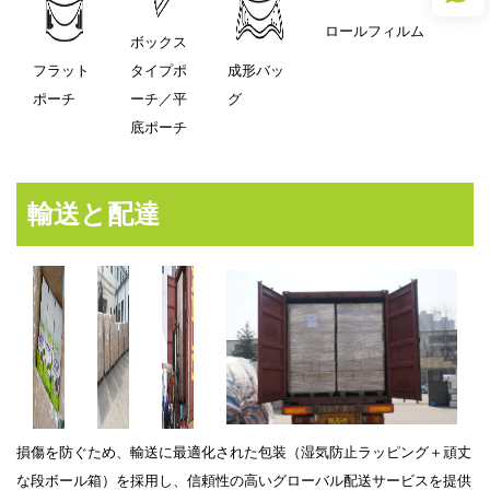
ロールフィルム
ボックス
フラット
タイプポ
成形バッ
ポーチ
ーチ／平
グ
底ポーチ
輸送と配達
損傷を防ぐため、輸送に最適化された包装（湿気防止ラッピング＋頑丈
な段ボール箱）を採用し、信頼性の高いグローバル配送サービスを提供