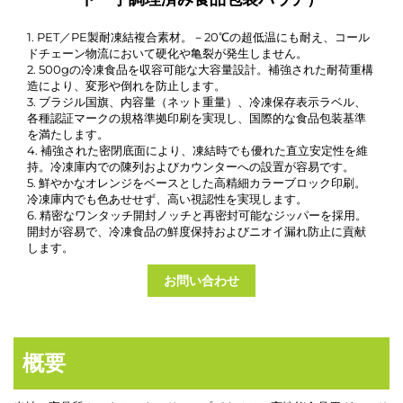
1. PET／PE製耐凍結複合素材。－20℃の超低温にも耐え、コール
ドチェーン物流において硬化や亀裂が発生しません。
2. 500gの冷凍食品を収容可能な大容量設計。補強された耐荷重構
造により、変形や倒れを防止します。
3. ブラジル国旗、内容量（ネット重量）、冷凍保存表示ラベル、
各種認証マークの規格準拠印刷を実現し、国際的な食品包装基準
を満たします。
4. 補強された密閉底面により、凍結時でも優れた直立安定性を維
持。冷凍庫内での陳列およびカウンターへの設置が容易です。
5. 鮮やかなオレンジをベースとした高精細カラーブロック印刷。
冷凍庫内でも色あせせず、高い視認性を実現します。
6. 精密なワンタッチ開封ノッチと再密封可能なジッパーを採用。
開封が容易で、冷凍食品の鮮度保持およびニオイ漏れ防止に貢献
します。
お問い合わせ
概要