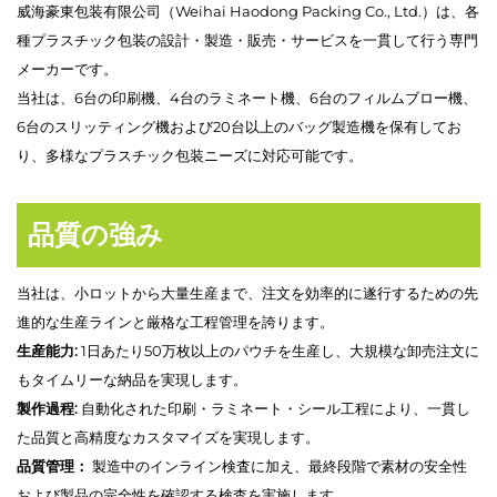
威海豪東包装有限公司（Weihai Haodong Packing Co., Ltd.）は、各
種プラスチック包装の設計・製造・販売・サービスを一貫して行う専門
メーカーです。
当社は、6台の印刷機、4台のラミネート機、6台のフィルムブロー機、
6台のスリッティング機および20台以上のバッグ製造機を保有してお
り、多様なプラスチック包装ニーズに対応可能です。
品質の強み
当社は、小ロットから大量生産まで、注文を効率的に遂行するための先
進的な生産ラインと厳格な工程管理を誇ります。
生産能力:
1日あたり50万枚以上のパウチを生産し、大規模な卸売注文に
もタイムリーな納品を実現します。
製作過程:
自動化された印刷・ラミネート・シール工程により、一貫し
た品質と高精度なカスタマイズを実現します。
品質管理：
製造中のインライン検査に加え、最終段階で素材の安全性
および製品の完全性を確認する検査を実施します。