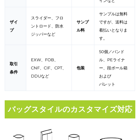
インなど
サンプルは無料
スライダー、フロ
ザイ
サンプ
ですが、送料は
ントロード、防水
プ
ル料
着払いとなりま
ジッパーなど
す。
50個／バンド
EXW、FOB、
ル、PEライナ
取引
CNF、CIF、CPT、
包装
ー、段ボール箱
条件
DDUなど
および
パレット
バッグスタイルのカスタマイズ対応