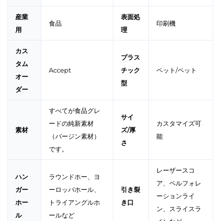
産業
表面処
食品
印刷機
用
理
カス
プラス
タム
Accept
チック
ペット/ペット
オー
型
ダー
すべてが食品グレ
サイ
ードの純新素材
カスタマイズ可
素材
ズ/厚
（バージン素材）
能
さ
です。
レーザースコ
ハン
ラウンドホー、ヨ
ア、ペルフォレ
ガー
ーロッパホール、
引き裂
ーションライ
ホー
トライアングルホ
き口
ン、スライスラ
ル
ールなど