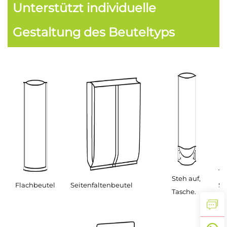
Unterstützt individuelle
Gestaltung des Beuteltyps
T-
Steh auf,
Flachbeutel
Seitenfaltenbeutel
Si
Tasche.
Be