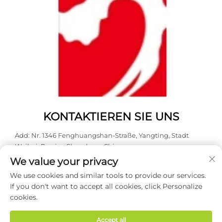
KONTAKTIEREN SIE UNS
Add: Nr. 1346 Fenghuangshan-Straße, Yangting, Stadt
Weihai, Provinz Shandong, China.
We value your privacy
Tel.:
0631 5900466
We use cookies and similar tools to provide our services.
E-Mail:
[email protected]
If you don't want to accept all cookies, click Personalize
cookies.
Urheberrecht © 2026 Weihai Haodong Packing Co., Ltd. Alle
Rechte vorbehalten -
Datenschutzrichtlinie
Accept all