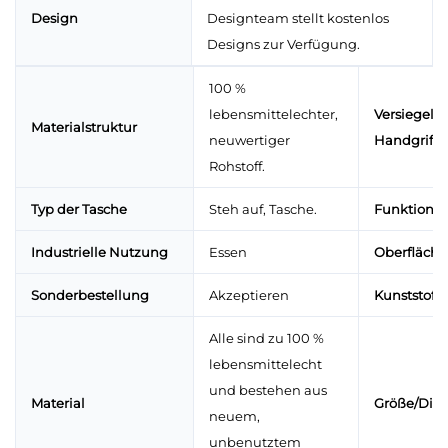
Design
Designteam stellt kostenlos
Designs zur Verfügung.
100 %
lebensmittelechter,
Versiegelu
Materialstruktur
neuwertiger
Handgriffe
Rohstoff.
Typ der Tasche
Steh auf, Tasche.
Funktion
Industrielle Nutzung
Essen
Oberfläch
Sonderbestellung
Akzeptieren
Kunststoffa
Alle sind zu 100 %
lebensmittelecht
und bestehen aus
Material
Größe/Dic
neuem,
unbenutztem