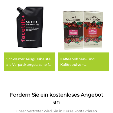
Schwarzer Ausgussbeutel
Kaffeebohnen- und
als Verpackungstasche für
Kaffeepulver-
Shampoo und
Verpackungsbeutel aus
Kosmetikprodukte für
Kunststoff, metallisierte
Flüssigkeiten
Schachtelbeutel für
Snack-Lebensmittel
Fordern Sie ein kostenloses Angebot
an
Unser Vertreter wird Sie in Kürze kontaktieren.