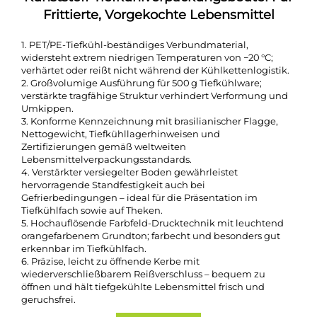
Frittierte, Vorgekochte Lebensmittel
1. PET/PE-Tiefkühl-beständiges Verbundmaterial,
widersteht extrem niedrigen Temperaturen von −20 °C;
verhärtet oder reißt nicht während der Kühlkettenlogistik.
2. Großvolumige Ausführung für 500 g Tiefkühlware;
verstärkte tragfähige Struktur verhindert Verformung und
Umkippen.
3. Konforme Kennzeichnung mit brasilianischer Flagge,
Nettogewicht, Tiefkühllagerhinweisen und
Zertifizierungen gemäß weltweiten
Lebensmittelverpackungsstandards.
4. Verstärkter versiegelter Boden gewährleistet
hervorragende Standfestigkeit auch bei
Gefrierbedingungen – ideal für die Präsentation im
Tiefkühlfach sowie auf Theken.
5. Hochauflösende Farbfeld-Drucktechnik mit leuchtend
orangefarbenem Grundton; farbecht und besonders gut
erkennbar im Tiefkühlfach.
6. Präzise, leicht zu öffnende Kerbe mit
wiederverschließbarem Reißverschluss – bequem zu
öffnen und hält tiefgekühlte Lebensmittel frisch und
geruchsfrei.