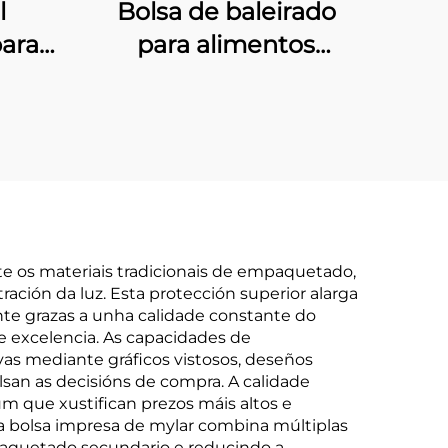
l
Bolsa de baleirado
para
para alimentos
xe de
congelados e
a
embalaxe de mariscos
te os materiais tradicionais de empaquetado,
ación da luz. Esta protección superior alarga
nte grazas a unha calidade constante do
e excelencia. As capacidades de
vas mediante gráficos vistosos, deseños
san as decisións de compra. A calidade
m que xustifican prezos máis altos e
 a bolsa impresa de mylar combina múltiplas
aquetado secundario e reducindo a