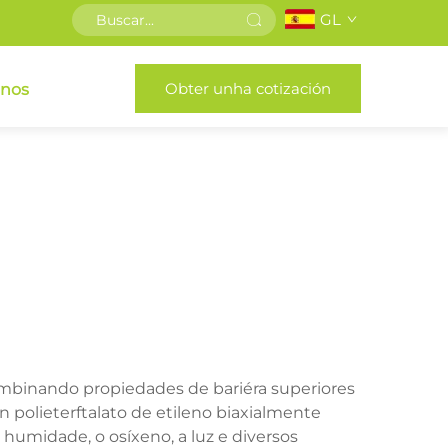
GL
Obter unha cotización
enos
combinando propiedades de bariéra superiores
n polieterftalato de etileno biaxialmente
 humidade, o osíxeno, a luz e diversos