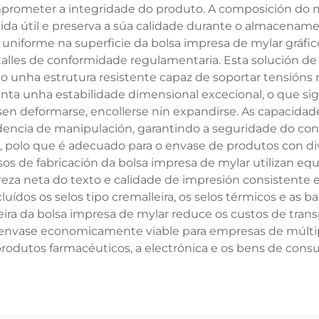
ometer a integridade do produto. A composición do m
vida útil e preserva a súa calidade durante o almacename
niforme na superficie da bolsa impresa de mylar gráficos
talles de conformidade regulamentaria. Esta solución de
do unha estrutura resistente capaz de soportar tensión
enta unha estabilidade dimensional excecional, o que sig
sen deformarse, encollerse nin expandirse. As capacida
encia de manipulación, garantindo a seguridade do cons
, polo que é adecuado para o envase de produtos con di
s de fabricación da bolsa impresa de mylar utilizan eq
reza neta do texto e calidade de impresión consistente 
dos os selos tipo cremalleira, os selos térmicos e as b
ixeira da bolsa impresa de mylar reduce os custos de tr
envase economicamente viable para empresas de múltiples
produtos farmacéuticos, a electrónica e os bens de cons