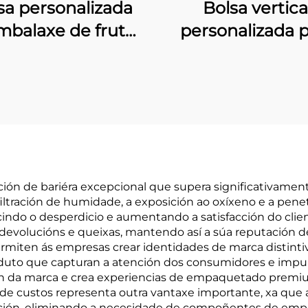
sa personalizada
Bolsa vertica
mbalaxe de frutos
personalizada 
ecos con fondo
galletas, embala
ano, bolsa para
aluminio par
alar anacardos
alimentos
ión de bariéra excepcional que supera significativamen
tración de humidade, a exposición ao oxíxeno e a penetr
cindo o desperdicio e aumentando a satisfacción do clie
evolucións e queixas, mantendo así a súa reputación d
rmiten ás empresas crear identidades de marca distinti
roduto que capturan a atención dos consumidores e impul
ón da marca e crea experiencias de empaquetado premiu
a de custos representa outra vantaxe importante, xa que
ción, eliminando a necesidade de compoñentes de emp