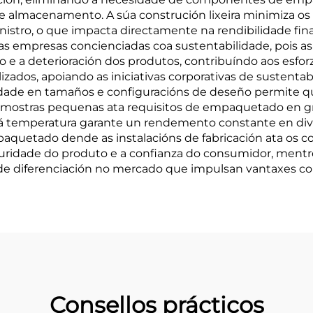
e almacenamento. A súa construción lixeira minimiza os 
istro, o que impacta directamente na rendibilidade fina
 as empresas concienciadas coa sustentabilidade, pois a
 e a deterioración dos produtos, contribuíndo aos esfor
zados, apoiando as iniciativas corporativas de sustenta
lidade en tamaños e configuracións de deseño permite 
e mostras pequenas ata requisitos de empaquetado en gr
a á temperatura garante un rendemento constante en d
aquetado dende as instalacións de fabricación ata os co
ridade do produto e a confianza do consumidor, mentres
 de diferenciación no mercado que impulsan vantaxes c
Consellos prácticos