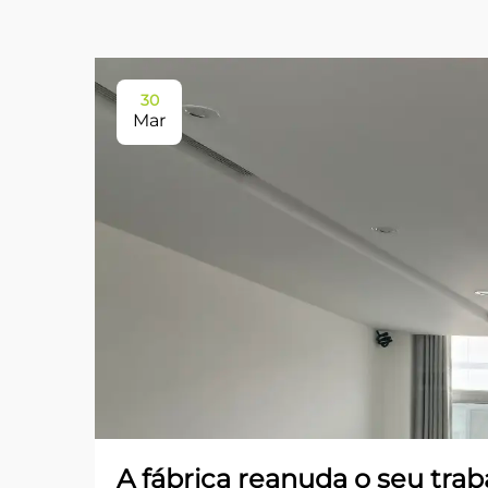
30
Mar
A fábrica reanuda o seu trab