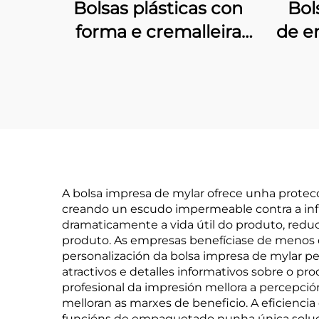
Bolsas plásticas con
Bol
forma e cremalleira
de e
para alimentación de
s
mascotas
pl
emb
A bolsa impresa de mylar ofrece unha protecc
creando un escudo impermeable contra a infil
dramaticamente a vida útil do produto, redu
produto. As empresas benefíciase de menos d
personalización da bolsa impresa de mylar pe
atractivos e detalles informativos sobre o p
profesional da impresión mellora a percepci
melloran as marxes de beneficio. A eficienci
funcións de empaquetado nunha única solu