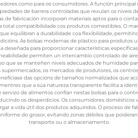
dedores como para os consumidores. A función principal 
piedades de barrera controladas que rexulan os niveis
s de fabricación incorporan materiais aptos para o con
 total compatibilidade cos produtos comestibles. O mar
que equilibran a durabilidade coa flexibilidade, permit
dicións. As bolsas modernas de plástico para produtos ut
 deseñada para proporcionar características específica
ermeabilidade permiten un intercambio controlado de ai
mpo que se manteñen niveis adecuados de humidade para p
os supermercados, os mercados de produtores, os centros
nefíciase das opcións de tamaños normalizados que ac
 mentres que a súa natureza transparente facilita a identi
 servizo de alimentos confían nestas bolsas para o contro
ducindo os desperdicios. Os consumidores domésticos v
rgar a vida útil dos produtos adquiridos. O proceso de f
 uniforme do grosor, evitando zonas débiles que poide
transporte ou o almacenamento.