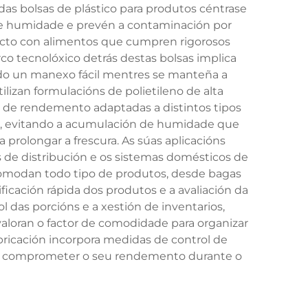
das bolsas de plástico para produtos céntrase
 de humidade e prevén a contaminación por
tacto con alimentos que cumpren rigorosos
co tecnolóxico detrás destas bolsas implica
indo un manexo fácil mentres se manteña a
ilizan formulacións de polietileno de alta
s de rendemento adaptadas a distintos tipos
re, evitando a acumulación de humidade que
rolongar a frescura. As súas aplicacións
 de distribución e os sistemas domésticos de
omodan todo tipo de produtos, desde bagas
ficación rápida dos produtos e a avaliación da
l das porcións e a xestión de inventarios,
aloran o factor de comodidade para organizar
abricación incorpora medidas de control de
ran comprometer o seu rendemento durante o