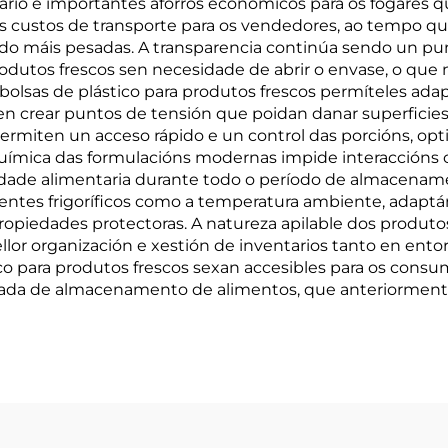
rio e importantes aforros económicos para os fogares 
 os custos de transporte para os vendedores, ao tempo q
o máis pesadas. A transparencia continúa sendo un punt
odutos frescos sen necesidade de abrir o envase, o que 
 bolsas de plástico para produtos frescos permíteles ada
en crear puntos de tensión que poidan danar superficies
permiten un acceso rápido e un control das porcións, o
química das formulacións modernas impide interaccións c
ridade alimentaria durante todo o período de almacenam
ntes frigoríficos como a temperatura ambiente, adaptán
edades protectoras. A natureza apilable dos produtos f
ellor organización e xestión de inventarios tanto en ent
tico para produtos frescos sexan accesibles para os cons
ada de almacenamento de alimentos, que anteriormente