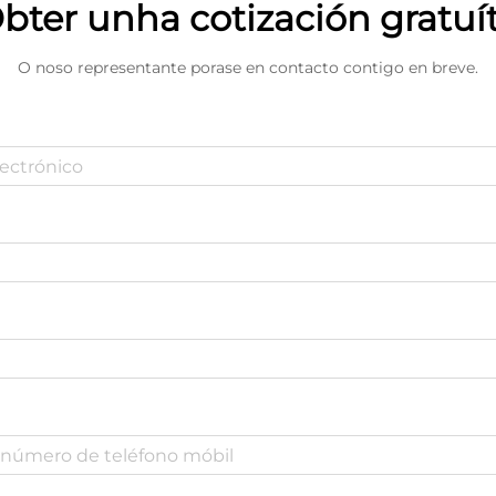
bter unha cotización gratuí
O noso representante porase en contacto contigo en breve.