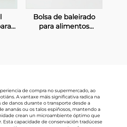
l
Bolsa de baleirado
para
para alimentos
xe de
congelados e
a
embalaxe de mariscos
experiencia de compra no supermercado, ao
ns. A vantaxe máis significativa radica na
s de danos durante o transporte desde a
s de ananás ou os talos espiñosos, mantendo a
humidade crean un microambiente óptimo que
r. Esta capacidade de conservación tradúcese