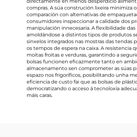
directamente en menos desperdicio alimenta
compras. A súa construción lixeira minimiza
comparación con alternativas de empaquetad
consumidores inspeccionar a calidade dos pr
manipulación innecesaria. A flexibilidade das
amoldándose a distintos tipos de produtos s
sinxelos integrados nas mostras das tendas 
os tempos de espera na caixa. A resistencia 
moitas froitas e verduras, garantindo a segu
bolsas funcionen eficazmente tanto en ambie
almacenamento sen comprometer as súas propi
espazo nos frigoríficos, posibilitando unha m
eficiencia de custo fai que as bolsas de plás
democratizando o acceso á tecnoloxía adecu
máis caras.