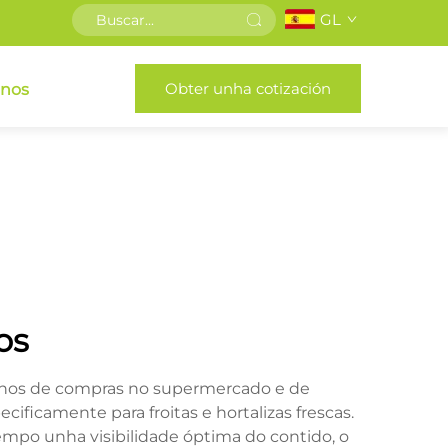
GL
Obter unha cotización
enos
os
rnos de compras no supermercado e de
icamente para froitas e hortalizas frescas.
empo unha visibilidade óptima do contido, o