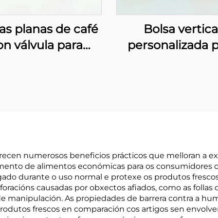
as planas de café
Bolsa vertica
on válvula para
personalizada 
laxe de grans de
galletas, embala
café
aluminio par
alimentos
 ofrecen numerosos beneficios prácticos que melloran a 
nto de alimentos económicas para os consumidores cotiá
sgado durante o uso normal e protexe os produtos fresco
erforacións causadas por obxectos afiados, como as folla
 de manipulación. As propiedades de barrera contra a 
produtos frescos en comparación cos artigos sen envolve