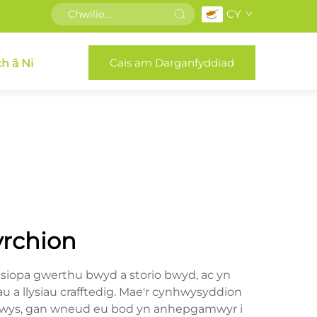
CY
Cais am Darganfyddiad
h â Ni
yrchion
o siopa gwerthu bwyd a storio bwyd, ac yn
u a llysiau crafftedig. Mae'r cynhwysyddion
nnwys, gan wneud eu bod yn anhepgamwyr i