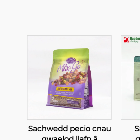
Sachwedd pecio cnau
S
gwaelod llafn â
g