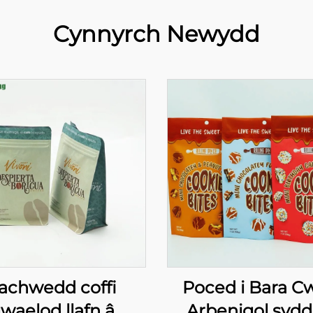
Cynnyrch Newydd
achwedd coffi
Poced i Bara C
waelod llafn â
Arbenigol sydd