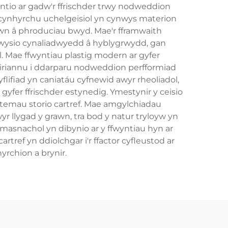
yntio ar gadw'r ffrischder trwy nodweddion
au cynhyrchu uchelgeisiol yn cynwys materion
awn â phroduciau bwyd. Mae'r fframwaith
wysio cynaliadwyedd â hyblygrwydd, gan
 Mae ffwyntiau plastig modern ar gyfer
peiriannu i ddarparu nodweddion perfformiad
ifiad yn caniatáu cyfnewid awyr rheoliadol,
gyfer ffrischder estynedig. Ymestynir y ceisio
temau storio cartref. Mae amgylchiadau
 llygad y grawn, tra bod y natur tryloyw yn
snachol yn dibynio ar y ffwyntiau hyn ar
rtref yn ddiolchgar i'r ffactor cyfleustod ar
yrchion a brynir.