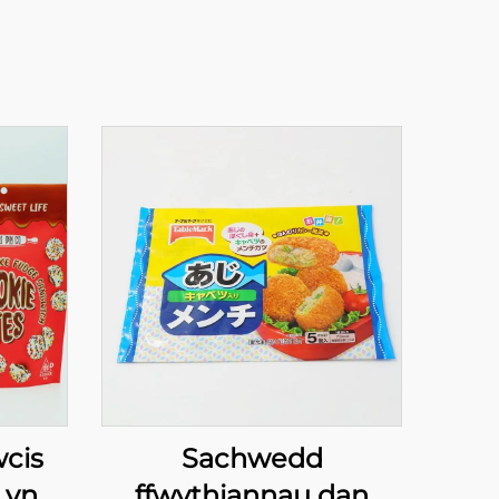
wcis
Sachwedd
 yn
ffwythiannau dan