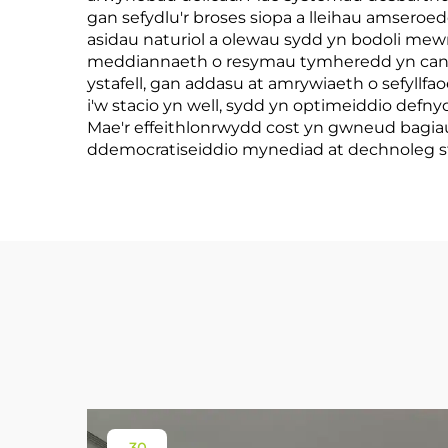
gan sefydlu'r broses siopa a lleihau amsero
asidau naturiol a olewau sydd yn bodoli mewn
meddiannaeth o resymau tymheredd yn cania
ystafell, gan addasu at amrywiaeth o sefyllf
i'w stacio yn well, sydd yn optimeiddio defn
Mae'r effeithlonrwydd cost yn gwneud bagiau
ddemocratiseiddio mynediad at dechnoleg st