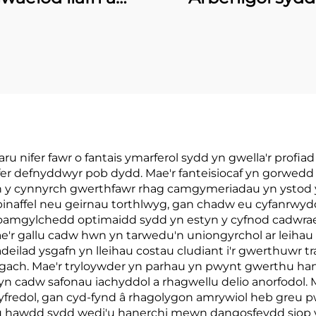
efniant ar gyfer
Seilio i Fyny, Po
o coffi, sachwedd
Bwyd o Alwmi
i geirn coffi
ru nifer fawr o fantais ymarferol sydd yn gwella'r profi
fer defnyddwyr pob dydd. Mae'r fanteisiocaf yn gorwedd 
n y cynnyrch gwerthfawr rhag camgymeriadau yn ystod y te
l pinaffel neu geirnau torthlwyg, gan chadw eu cyfanrwyd
roamgylchedd optimaidd sydd yn estyn y cyfnod cadwra
ae'r gallu cadw hwn yn tarwedu'n uniongyrchol ar leihau 
adeilad ysgafn yn lleihau costau cludiant i'r gwerthuwr t
yngach. Mae'r tryloywder yn parhau yn pwynt gwerthu han
n cadw safonau iachyddol a rhagwellu delio anorfodol. M
hyfredol, gan cyd-fynd â rhagolygon amrywiol heb greu
 hawdd sydd wedi'u hanerchi mewn dangosfeydd siop yn