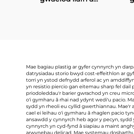
phrintio arbenigol,
thr
sachwedd i becio
peci
cnau cawsî
Mae bagiau plastig ar gyfer cynnyrch yn darpa
datrysiadau storio bwyd cost-effeithlon ar gy
torri yn ystod defnydd arferol ac yn amddiffy
yn resistio piercio gan eitemau sharp fel dai
priodoleddau'r barier gwrachod yn creu mic
o'i gymharu â rhai nad ydynt wedi'u pacio. M
sydd yn rheoli eu cyllid gwerthiannau. Mae'r 
cael ei leihau o'i gymharu â rhaglen pacio t
ansawdd y cynnyrch heb agor y pecyn, sydd y
cynnyrch yn cyd-fynd â siapiau a maint ang
arwynebau delicad. Mae systemau dosbarthu