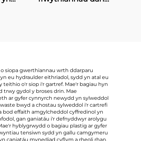
cedi
gwasgter i bacio bwyd
niwm
wedi ei rhewi a
morlosgyn
ad o siopa gwerthiannau wrth ddarparu
yn eu hydraulder eithriadol, sydd yn atal eu
ithio o'r siop i'r gartref. Mae'r bagiau hyn
d trwy gydol y broses drin. Mae
eth ar gyfer cynnyrch newydd yn sylweddol
waste bwyd a chostau sylweddol i'r cartrefi
ra bod effaith amgylcheddol cyffredinol yn
fodol, gan ganiatáu i'r defnyddwyr arolygu
ae'r hyblygrwydd o bagiau plastig ar gyfer
 pwyntiau tensiwn sydd yn gallu camgymeru
 caniatáu mynediad cyflym a rheoli rhan,