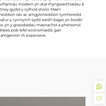
furfiannau modern yn atal rhyngweithiadau â
rwy gydol y cyfnod storio. Mae'r
lcheddion oer ac amgylcheddion tymheredd
atur y cynnyrch sydd wedi'i bagio yn bosibl
stoc yn y gosodiadau masnachol a phersonol.
 draws pob lefel economaidd, gan
 amgenion rh expensive.