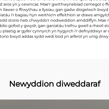
edd aros yn y cewncas. Mae'r gwrthwynebiad cemegol o f
 llawer o ffrwythau a llysiau, gan gadw diogelwch bwyd t
táu i'r bagiau hyn weithio'n effeithlon ar draws amgy
aoedd storio heb chwyddo'r nodweddion amddiffyn. Mae n
yddio gofod y gwydr, gan ganiatáu trefnu gwell a rheoli 
 plastig ar gyfer cynnyrch yn hygyrch i'r defnyddwyr ar
orio bwyd addas sydd wedi bod yn arferol yn unig drwy
Newyddion diweddaraf