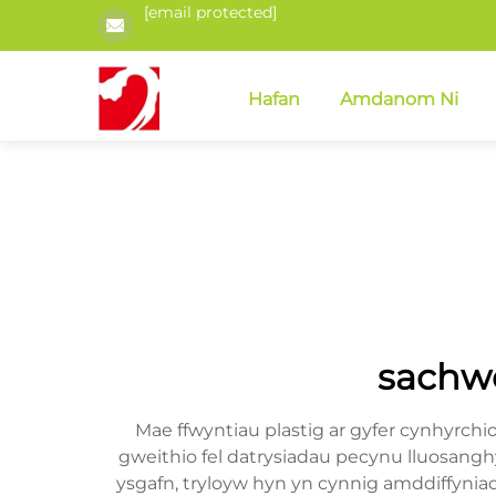
[email protected]
Hafan
Amdanom Ni
sachwe
Mae ffwyntiau plastig ar gyfer cynhyrchi
gweithio fel datrysiadau pecynu lluosanghy
ysgafn, tryloyw hyn yn cynnig amddiffyn