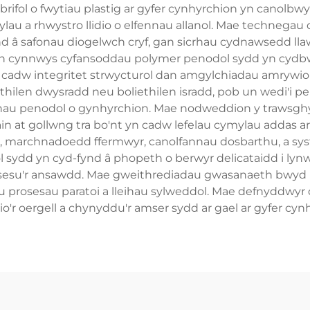
rifol o fwytiau plastig ar gyfer cynhyrchion yn canolbw
ymylau a rhwystro llidio o elfennau allanol. Mae techneg
nd â safonau diogelwch cryf, gan sicrhau cydnawsedd ll
n yn cynnwys cyfansoddau polymer penodol sydd yn cydb
 cadw integritet strwycturol dan amgylchiadau amrywiol.
thilen dwysradd neu boliethilen isradd, pob un wedi'i 
au penodol o gynhyrchion. Mae nodweddion y trawsghyfl
n at gollwng tra bo'nt yn cadw lefelau cymylau addas ar 
, marchnadoedd ffermwyr, canolfannau dosbarthu, a sys
sydd yn cyd-fynd â phopeth o berwyr delicataidd i lynwyr
sesu'r ansawdd. Mae gweithrediadau gwasanaeth bwyd ma
lu prosesau paratoi a lleihau sylweddol. Mae defnyddwyr ca
rio'r oergell a chynyddu'r amser sydd ar gael ar gyfer cynh