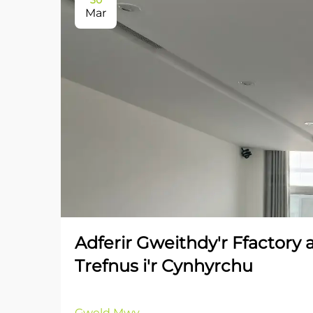
30
Mar
Adferir Gweithdy'r Ffactory 
Trefnus i'r Cynhyrchu
Gweld Mwy