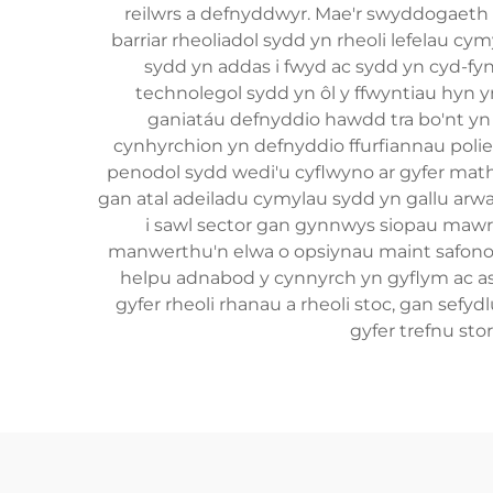
reilwrs a defnyddwyr. Mae'r swyddogaeth b
barriar rheoliadol sydd yn rheoli lefelau c
sydd yn addas i fwyd ac sydd yn cyd-fy
technolegol sydd yn ôl y ffwyntiau hy
ganiatáu defnyddio hawdd tra bo'nt yn
cynhyrchion yn defnyddio ffurfiannau polie
penodol sydd wedi'u cyflwyno ar gyfer math
gan atal adeiladu cymylau sydd yn gallu arwai
i sawl sector gan gynnwys siopau mawr
manwerthu'n elwa o opsiynau maint safonol 
helpu adnabod y cynnyrch yn gyflym ac a
gyfer rheoli rhanau a rheoli stoc, gan sefyd
gyfer trefnu sto