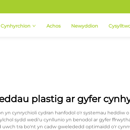
Cynhyrchion
Achos
Newyddion
Cysylltwc
ddau plastig ar gyfer cynh
on yn cynrychioli cydran hanfodol o'r systemau heddiw 
lchol sydd wedi'u cynllunio yn benodol ar gyfer ffrwytha
iad uwch tra bo'nt yn cadw gwelededd optimaidd o'r cy