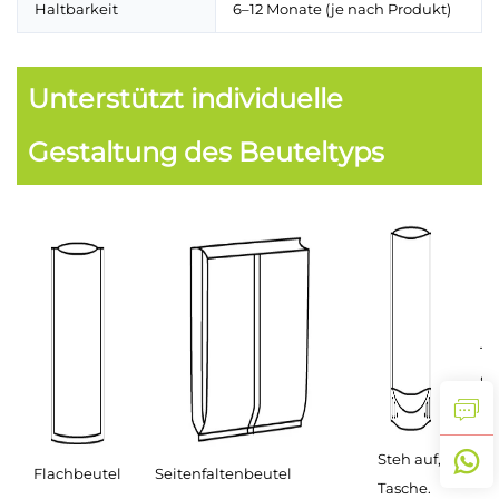
Haltbarkeit
6–12 Monate (je nach Produkt)
Unterstützt individuelle
Gestaltung des Beuteltyps
T-
Si
Be
Steh auf,
Flachbeutel
Seitenfaltenbeutel
Tasche.