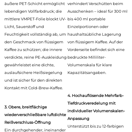
äußere PET-Schicht ermöglicht
verhindert Verschütten beim
lebendigen Vollfarbdruck; die
Ausschenken – ideal für 300 ml
mittlere VMPET-Folie blockt UV-
bis 400 ml portable
Licht, Sauerstoff und
Einzelportionen oder
Feuchtigkeit vollständig ab, um
haushaltsübliche Lagerung
den Geschmack von flüssigem
von flüssigem Kaffee. Auf der
Kaffee zu schützen; die innere
Vorderseite befindet sich eine
verdickte, reine PE-Auskleidung
bedruckte Milliliter-
gewährleistet eine dichte,
Volumenskala für klare
auslaufsichere Heißsiegelung
Kapazitätsangaben.
und ist sicher für den direkten
Kontakt mit Cold-Brew-Kaffee.
4. Hochauflösende Mehrfarb-
Tiefdruckveredelung mit
3. Obere, breitflächige
individueller Volumenskalen-
wiederverschließbare luftdichte
Anpassung
Reißverschluss-Öffnung
Unterstützt bis zu 12-farbigen
Ein durchgehender, ineinander