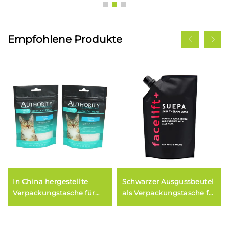
Empfohlene Produkte
In China hergestellte
Schwarzer Ausgussbeutel
Verpackungstasche für
als Verpackungstasche für
Katzenleckerlis mit
Shampoo und
wiederverschließbarem
Kosmetikprodukte für
Reißverschluss für
Flüssigkeiten