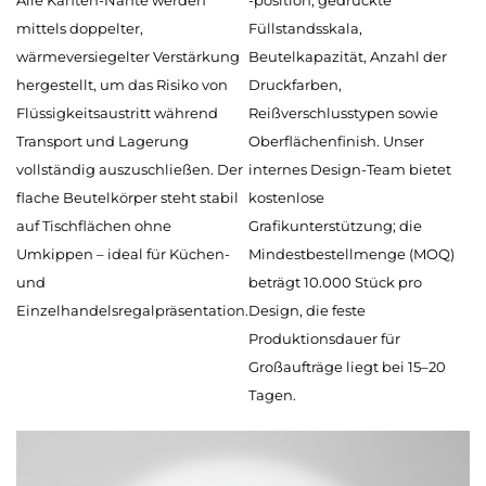
Alle Kanten-Nähte werden
-position, gedruckte
mittels doppelter,
Füllstandsskala,
wärmeversiegelter Verstärkung
Beutelkapazität, Anzahl der
hergestellt, um das Risiko von
Druckfarben,
Flüssigkeitsaustritt während
Reißverschlusstypen sowie
Transport und Lagerung
Oberflächenfinish. Unser
vollständig auszuschließen. Der
internes Design-Team bietet
flache Beutelkörper steht stabil
kostenlose
auf Tischflächen ohne
Grafikunterstützung; die
Umkippen – ideal für Küchen-
Mindestbestellmenge (MOQ)
und
beträgt 10.000 Stück pro
Einzelhandelsregalpräsentation.
Design, die feste
Produktionsdauer für
Großaufträge liegt bei 15–20
Tagen.