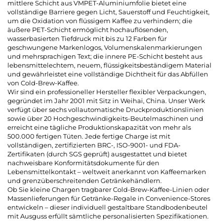
mittlere Schicht aus VMPET-Aluminiumfolie bietet eine
vollständige Barriere gegen Licht, Sauerstoff und Feuchtigkeit,
um die Oxidation von flüssigem Kaffee zu verhindern; die
äußere PET-Schicht ermöglicht hochauflösenden,
wasserbasierten Tiefdruck mit bis zu 12 Farben für
geschwungene Markenlogos, Volumenskalenmarkierungen
und mehrsprachigen Text; die innere PE-Schicht besteht aus
lebensmittelechtem, neuem, flüssigkeitsbeständigem Material
und gewährleistet eine vollständige Dichtheit für das Abfüllen
von Cold-Brew-Kaffee.
Wir sind ein professioneller Hersteller flexibler Verpackungen,
gegründet im Jahr 2001 mit Sitz in Weihai, China. Unser Werk
verfügt über sechs vollautomatische Druckproduktionslinien
sowie über 20 Hochgeschwindigkeits-Beutelmaschinen und
erreicht eine tägliche Produktionskapazität von mehr als
500.000 fertigen Tüten. Jede fertige Charge ist mit
vollständigen, zertifizierten BRC-, ISO-9001- und FDA-
Zertifikaten (durch SGS geprüft) ausgestattet und bietet
nachweisbare Konformitätsdokumente für den
Lebensmittelkontakt – weltweit anerkannt von Kaffeemarken
und grenzüberschreitenden Getränkehändlern.
Ob Sie kleine Chargen tragbarer Cold-Brew-Kaffee-Linien oder
Massenlieferungen für Getränke-Regale in Convenience-Stores
entwickeln – dieser individuell gestaltbare Standbodenbeutel
mit Ausguss erfüllt sämtliche personalisierten Spezifikationen.