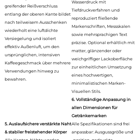
Wasserdruck mit
greifender Reißverschluss
Tiefdruckverfahren und
entlang der oberen Kante bildet
reproduziert fließende
nach teilweisem Ausschenken
Markenschriften, Messskalen
wiederholt eine luftdichte
sowie mehrsprachigen Text
Versiegelung und isoliert
präzise. Optional erhältlich mit
effektiv Außenluft, um den
matter, glänzender oder
ursprünglichen, intensiven
weichgriffiger Lackoberfläche
Kaffeegeschmack über mehrere
zur einheitlichen Umsetzung
Verwendungen hinweg zu
eines hochwertigen,
bewahren.
minimalistischen Marken-
Visuellen Stils.
6. Vollständige Anpassung in
allen Dimensionen für
Getränkemarken
5. Auslaufsichere verstärkte Naht
Alle Spezifikationen sind frei
& stabiler freistehender Körper
anpassbar: Ausgussgröße und