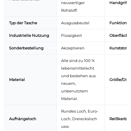
neuwertiger
Handgriffe
Rohstoff.
Typ der Tasche
Ausgussbeutel
Funktion
Industrielle Nutzung
Flüssigkeit
Oberfläch
Sonderbestellung
Akzeptieren
Kunststoffa
Alle sind zu 100 %
lebensmittelecht
und bestehen aus
Material
Größe/Dic
neuem,
unbenutztem
Material.
Rundes Loch, Euro-
Aufhängeloch
Loch, Dreiecksloch
Reißkerbe
usw.