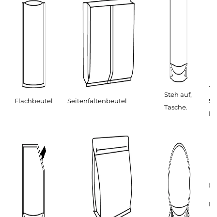
T-
Steh auf,
Flachbeutel
Seitenfaltenbeutel
Si
Tasche.
Be
Ro