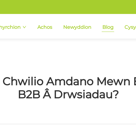
hyrchion
Achos
Newyddion
Blog
Cysy
'w Chwilio Amdano Mewn B
B2B Â Drwsiadau?