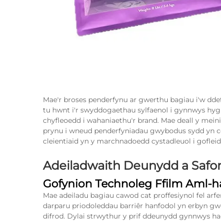
Mae'r broses penderfynu ar gwerthu bagiau i'w dde
tu hwnt i'r swyddogaethau sylfaenol i gynnwys hygr
chyfleoedd i wahaniaethu'r brand. Mae deall y mein
prynu i wneud penderfyniadau gwybodus sydd yn cef
cleientiaid yn y marchnadoedd cystadleuol i gofleid
Adeiladwaith Deunydd a Safo
Gofynion Technoleg Ffilm Aml-
Mae adeiladu bagiau cawod cat proffesiynol fel arf
darparu priodoleddau barriêr hanfodol yn erbyn gw
difrod. Dylai strwythur y prif ddeunydd gynnwys h