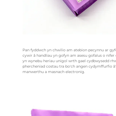
Pan fyddwch yn chwilio am atebion pecynnu ar gyfe
cywir â handliau yn gofyn am asesu gofalus o nife
yn wynebu heriau unigol wrth gael cydbwysedd rhw
phercheniad costau tra bo'ch angen cydymffurfio â'r
manwerthu a masnach electronig.