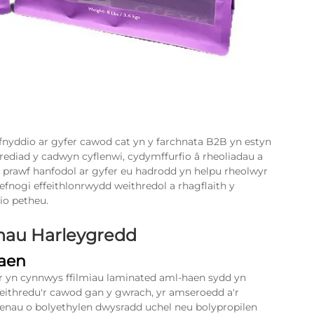
fnyddio ar gyfer cawod cat yn y farchnata B2B yn estyn
ediad y cadwyn cyflenwi, cydymffurfio â rheoliadau a
i prawf hanfodol ar gyfer eu hadrodd yn helpu rheolwyr
nogi effeithlonrwydd weithredol a rhagflaith y
io petheu.
nau Harleygredd
haen
er yn cynnwys ffilmiau laminated aml-haen sydd yn
eithredu'r cawod gan y gwrach, yr amseroedd a'r
aenau o bolyethylen dwysradd uchel neu bolypropilen