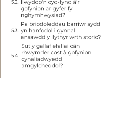
llwyddo'n cyd-fynd â'r
gofynion ar gyfer fy
nghymhwysiad?
Pa briodoleddau barriwr sydd
yn hanfodol i gynnal
ansawdd y llythyr wrth storio?
Sut y gallaf efallai cân
rhwymder cost â gofynion
cynaliadwyedd
amgylcheddol?