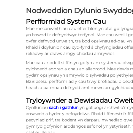
Nodweddion Dylunio Swyddoga
Perfformiad System Cau
Mae mecanweithiau cau effeithlon yn atal gollyng
yn hawdd i'r defnyddwyr terfynol. Mae cau wedi'i g
gyfer defnydd unwaith, tra bod opsiynau ad-gau yn c
Rhaid i ddylunio'r cau cyd-fynd â chyfyngiadau offe
reliadwy ar draws amgylchiadau amrywiol.
Mae cau ar ddull silffin yn gofyn am systemau olwg
cylchoedd agored a chau ad ailadrodd. Mae dewis ma
gyda'r opsiynau yn amrywio o sylwadau polyethylen
B2B asesu perfformiad y cau trwy brofiadau o oedd
hirach a paternau defnydd aml mewn amgylchiada
Tryloywnder a Dewisiadau Gweit
Cynlluniau
sach i gathlun
yn galluogi archwilio'r 
ansawdd a hyder y defnyddiwr. Rhaid i ffenestri'r ff
pecyniad prif, tra bodent yn darparu mynediad gweith
gymryd gofynion arddangos safonol yn ystyriaeth,
cael eu lleihau.