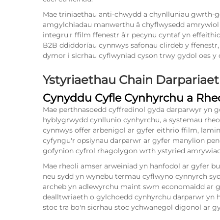
Mae triniaethau anti-chwydd a chynlluniau gwrth-g
amgylchiadau manwerthu â chyflwysedd amrywiol o 
integru'r ffilm ffenestr â'r pecynu cyntaf yn effeit
B2B ddiddoríau cynnwys safonau clirdeb y ffenestr,
dymor i sicrhau cyflwyniad cyson trwy gydol oes y
Ystyriaethau Chain Darpariae
Cynyddu Cyfle Cynhyrchu a Rhe
Mae perthnasoedd cyffredinol gyda darparwyr yn go
hyblygrwydd cynllunio cynhyrchu, a systemau rheol
cynnwys offer arbenigol ar gyfer eithrio ffilm, lami
cyfyngu'r opsiynau darparwr ar gyfer manylion pen
gofynion cyfrol rhagolygon wrth ystyried amrywiad
Mae rheoli amser arweiniad yn hanfodol ar gyfer bu
neu sydd yn wynebu termau cyflwyno cynnyrch syd
archeb yn adlewyrchu maint swm economaidd ar gy
dealltwriaeth o gylchoedd cynhyrchu darparwr yn 
stoc tra bo'n sicrhau stoc ychwanegol digonol ar 