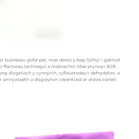
r busnesau gofal pet, mae dewis y bag llythyr i gathod
r o ffactorau technegol a masnachol. Mae prynwyr B2B
ng diogelwch y cynnyrch, cyfleustodau'r defnyddiwr, a
 amrywiaeth o disgwylion cleientiaid ar draws sianeli