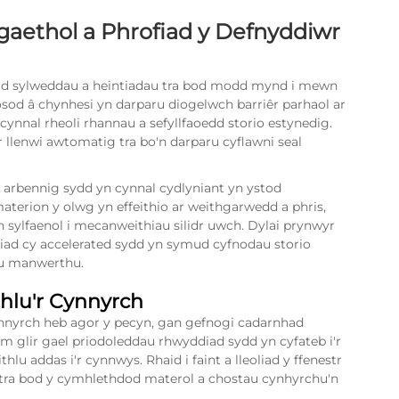
ethol a Phrofiad y Defnyddiwr
iad sylweddau a heintiadau tra bod modd mynd i mewn
osod â chynhesi yn darparu diogelwch barriêr parhaol ar
ynnal rheoli rhannau a sefyllfaoedd storio estynedig.
r llenwi awtomatig tra bo'n darparu cyflawni seal
 arbennig sydd yn cynnal cydlyniant yn ystod
terion y olwg yn effeithio ar weithgarwedd a phris,
 sylfaenol i mecanweithiau silidr uwch. Dylai prynwyr
iad cy accelerated sydd yn symud cyfnodau storio
u manwerthu.
hlu'r Cynnyrch
cynnyrch heb agor y pecyn, gan gefnogi cadarnhad
ilm glir gael priodoleddau rhwyddiad sydd yn cyfateb i'r
lu addas i'r cynnwys. Rhaid i faint a lleoliad y ffenestr
 tra bod y cymhlethdod materol a chostau cynhyrchu'n