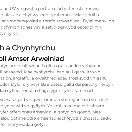
olau UV yn gwella perfformiad y ffenestri mewn
oleuae a chyflwysedd tymheratur. Mae'r dull o
hio ar ymddangosiad a threfn strwythurol. Dylai manylion
 gofynion adhesiwn, a sefydlogrwydd optegol hir-
 cynnyrch.
th a Chynhyrchu
oli Amser Arweiniad
fyn am dealltwriaeth glir o galluoedd cynhyrchu,
i ansawdd. Mae cynhyrchu bagiau i gath-litro yn
nation, argraffu, a gweithrediadau trosi sydd yn gallu
odol. Dylai prynwyr B2B asesu gallu darparwr yn erbyn
au cyfleustodol a rhagolygon tyfu'r farchnad.
snesau sydd yn gweithredu â strategaethau stoc isel
d yn newid yn gyflym. Yn aml, mae maint isafswm
fer offerynnau arbenigol a gofynion gosod. Mae
helpu optimeiddio amseriad archfeydd a chostau cadw
gyfer amrywiadau gofyn.