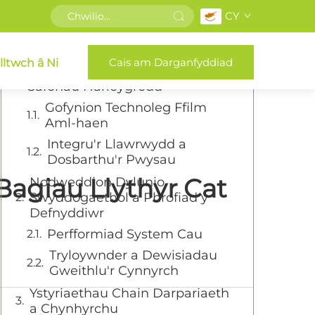
CY
Ystadegau
Cais am Darganfyddiad
lltwch â Ni
Adeiladwaith Deunydd a
Safonau Harleygredd
Gofynion Technoleg Ffilm
Aml-haen
Integru'r Llawrwydd a
Dosbarthu'r Pwysau
agiau Llythyr Cat
Nodweddion Dylunio
Swyddogaethol a Phrofiad y
Defnyddiwr
Perfformiad System Cau
Tryloywnder a Dewisiadau
Gweithlu'r Cynnyrch
Ystyriaethau Chain Darpariaeth
a Chynhyrchu