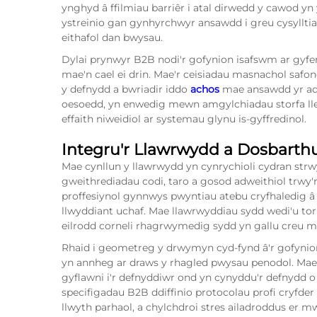
ynghyd â ffilmiau barriêr i atal dirwedd y cawod yn
ystreinio gan gynhyrchwyr ansawdd i greu cysyllti
eithafol dan bwysau.
Dylai prynwyr B2B nodi'r gofynion isafswm ar gyfer 
mae'n cael ei drin. Mae'r ceisiadau masnachol safon
y defnydd a bwriadir iddo
achos
mae ansawdd yr adh
oesoedd, yn enwedig mewn amgylchiadau storfa lle
effaith niweidiol ar systemau glynu is-gyffredinol.
Integru'r Llawrwydd a Dosbarth
Mae cynllun y llawrwydd yn cynrychioli cydran str
gweithrediadau codi, taro a gosod adweithiol trwy'
proffesiynol gynnwys pwyntiau atebu cryfhaledig â
llwyddiant uchaf. Mae llawrwyddiau sydd wedi'u tor
eilrodd corneli rhagrwymedig sydd yn gallu creu 
Rhaid i geometreg y drwymyn cyd-fynd â'r gofynion
yn annheg ar draws y rhagled pwysau penodol. M
gyflawni i'r defnyddiwr ond yn cynyddu'r defnydd o
specifigadau B2B ddiffinio protocolau profi cryfde
llwyth parhaol, a chylchdroi stres ailadroddus er 