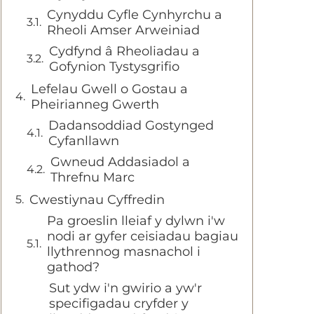
Cynyddu Cyfle Cynhyrchu a
Rheoli Amser Arweiniad
Cydfynd â Rheoliadau a
Gofynion Tystysgrifio
Lefelau Gwell o Gostau a
Pheirianneg Gwerth
Dadansoddiad Gostynged
Cyfanllawn
Gwneud Addasiadol a
Threfnu Marc
Cwestiynau Cyffredin
Pa groeslin lleiaf y dylwn i'w
nodi ar gyfer ceisiadau bagiau
llythrennog masnachol i
gathod?
Sut ydw i'n gwirio a yw'r
specifigadau cryfder y