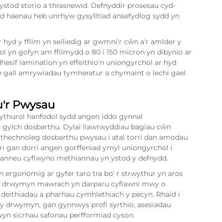
 ystod storio a thrasnewid. Defnyddir prosesau cyd-
ad haenau heb unrhyw gysylltiad ansefydlog sydd yn
hyd y ffilm yn seiliedig ar gwmni'r cŵn a'r amlder y
ol yn gofyn am ffilmydd o 80 i 150 micron yn dibynio ar
esif lamination yn effeithio'n uniongyrchol ar hyd
 gall amrywiadau tymheratur a chymaint o lechi gael
u'r Pwysau
wythurol hanfodol sydd angen iddo gynnal
r gylch dosbarthu. Dylai llawrwyddiau bagiau cŵn
 thechnoleg dosbarthu pwysau i atal torri dan amodau
ri gan dorri angen gorffeniad ymyl uniongyrchol i
manneu cyflwyno methiannau yn ystod y defnydd.
 ergonomig ar gyfer taro tra bo' r strwythur yn aros
ae drwymyn mawrach yn darparu cyflawni mwy o
 deithiadau a pharhau cymhlethiach y pecyn. Rhaid i
r y drwymyn, gan gynnwys profi syrthio, asesiadau
mwyn sicrhau safonau perfformiad cyson.