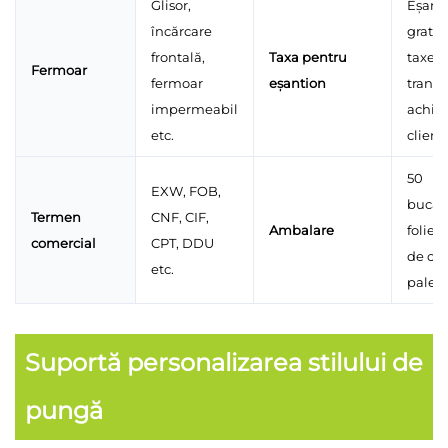
Glisor,
Eșanti
încărcare
gratui
frontală,
Taxa pentru
taxele
Fermoar
fermoar
eșantion
transp
impermeabil
achita
etc.
client
50
EXW, FOB,
bucăți
Termen
CNF, CIF,
Ambalare
folie 
comercial
CPT, DDU
de car
etc.
palet
Suportă personalizarea stilului de
pungă