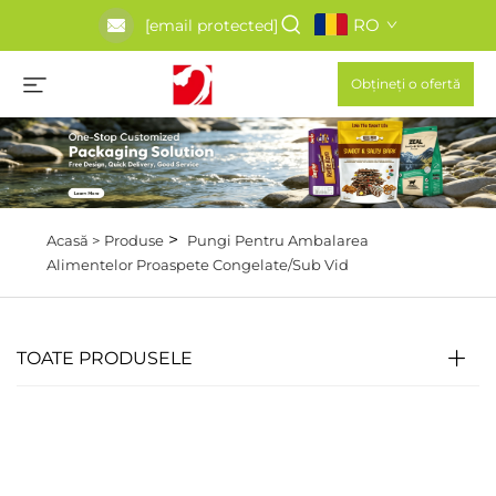
RO
[email protected]
Obțineți o ofertă
>
Acasă >
Produse
Pungi Pentru Ambalarea
Alimentelor Proaspete Congelate/Sub Vid
TOATE PRODUSELE