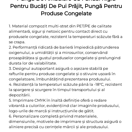
Pentru Bucăți De Pui Prăjit, Pungă Pentru
Produse Congelate
1. Material compozit multi-strat din PET/PE de calitate
alimentară, sigur și netoxic pentru contact direct cu
produsele congelate, rezistent la temperaturi scăzute fără a
se crapa.
2. Performanță ridicată de barieră împiedică pătrunderea
oxigenului, a umidității și a mirosurilor, conservând
proaspătățea și gustul produselor congelate și prelungind
durata lor de valabilitate.
3. Designul autoportant asigură o așezare stabilă pe
rafturile pentru produse congelate și o stivuire ușoară în
congelatoare, îmbunătățind prezentarea produsului.
4. Rezistență la temperaturi scăzute până la -18°C, rezistent
la spargere și scurgere în timpul transportului și al
depozitării.
5. Imprimare CMYK în înaltă definiție oferă o redare
vibrantă a culorilor, evidențiind clar imaginile produsului,
logo-urile de marcă și instrucțiunile de gătit.
6. Personalizare completă privind materialele,
dimensiunile, motivele de imprimare și structura asigură o
aliniere precisă cu cerințele mărcii și ale produsului.