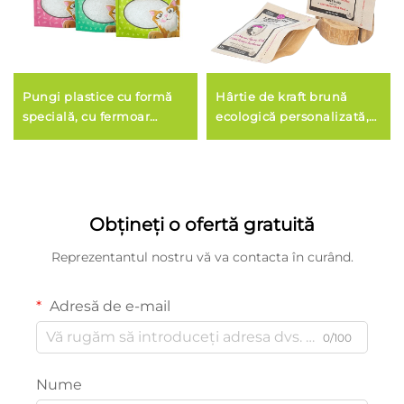
Pungi plastice cu formă
Hârtie de kraft brună
specială, cu fermoar
ecologică personalizată,
vertical, pentru
sigilată pe trei laturi cu
ambalarea hranei pentru
fermoar, pentru alimente
animale de companie
Obțineți o ofertă gratuită
Reprezentantul nostru vă va contacta în curând.
Adresă de e-mail
0/100
Nume