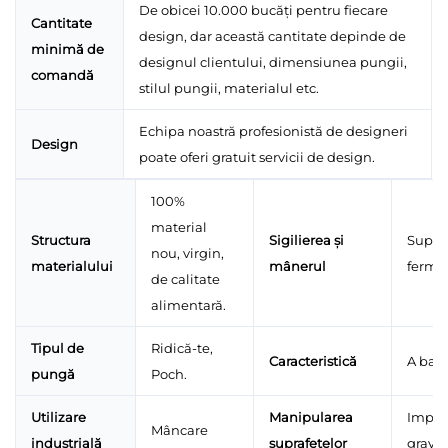
De obicei 10.000 bucăți pentru fiecare
Cantitate
design, dar această cantitate depinde de
minimă de
designul clientului, dimensiunea pungii,
comandă
stilul pungii, materialul etc.
Echipa noastră profesionistă de designeri
Design
poate oferi gratuit servicii de design.
100%
material
Structura
Sigilierea și
Supraf
nou, virgin,
materialului
mânerul
fermo
de calitate
alimentară.
Tipul de
Ridică-te,
Caracteristică
A bari
pungă
Poch.
Utilizare
Manipularea
Impri
Mâncare
industrială
suprafețelor
gravu