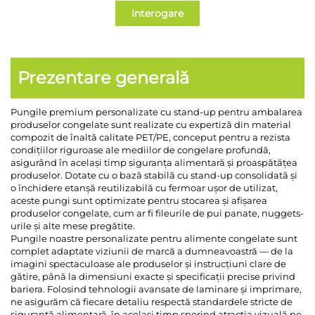
Interogare
Prezentare generală
Pungile premium personalizate cu stand-up pentru ambalarea
produselor congelate sunt realizate cu expertiză din material
compozit de înaltă calitate PET/PE, conceput pentru a rezista
condițiilor riguroase ale mediilor de congelare profundă,
asigurând în același timp siguranța alimentară și proaspătățea
produselor. Dotate cu o bază stabilă cu stand-up consolidată și
o închidere etanșă reutilizabilă cu fermoar ușor de utilizat,
aceste pungi sunt optimizate pentru stocarea și afișarea
produselor congelate, cum ar fi fileurile de pui panate, nuggets-
urile și alte mese pregătite.
Pungile noastre personalizate pentru alimente congelate sunt
complet adaptate viziunii de marcă a dumneavoastră — de la
imagini spectaculoase ale produselor și instrucțiuni clare de
gătire, până la dimensiuni exacte și specificații precise privind
bariera. Folosind tehnologii avansate de laminare și imprimare,
ne asigurăm că fiecare detaliu respectă standardele stricte de
siguranță alimentară, în același timp sporind atracția vizuală pe