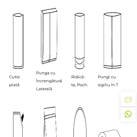
Punga cu
Cutie
Ridică-
Pungi cu
Încrengătură
plată
te, Poch.
sigiliu în T
Laterală