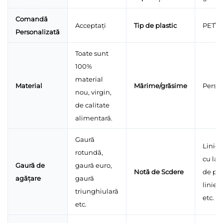
Comandă
Acceptați
Tip de plastic
PET\/
Personalizată
Toate sunt
100%
material
Material
Mărime/grăsime
Person
nou, virgin,
de calitate
alimentară.
Gaură
Linie 
rotundă,
cu lase
Gaură de
gaură euro,
Notă de Scdere
de per
agățare
gaură
linie 
triunghiulară
etc.
etc.