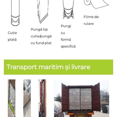
Filme de
rulare
Pungi
Pungă tip
Cutie
cu
cutie/pungă
plată
formă
cu fund plat
specifică
Transport maritim și livrare